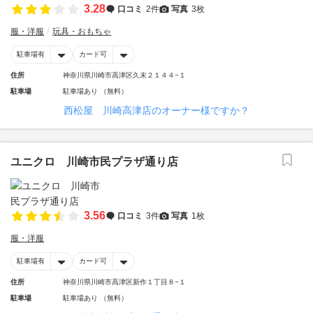
3.28
口コミ
2件
写真
3枚
服・洋服
玩具・おもちゃ
駐車場有
カード可
住所
神奈川県川崎市高津区久末２１４４−１
駐車場
駐車場あり （無料）
西松屋 川崎高津店のオーナー様ですか？
ユニクロ 川崎市民プラザ通り店
3.56
口コミ
3件
写真
1枚
服・洋服
駐車場有
カード可
住所
神奈川県川崎市高津区新作１丁目８−１
駐車場
駐車場あり （無料）