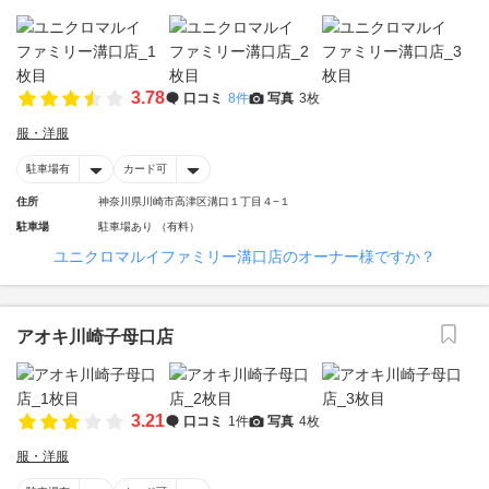
3.78
口コミ
8件
写真
3枚
服・洋服
駐車場有
カード可
住所
神奈川県川崎市高津区溝口１丁目４−１
駐車場
駐車場あり （有料）
ユニクロマルイファミリー溝口店のオーナー様ですか？
アオキ川崎子母口店
3.21
口コミ
1件
写真
4枚
服・洋服