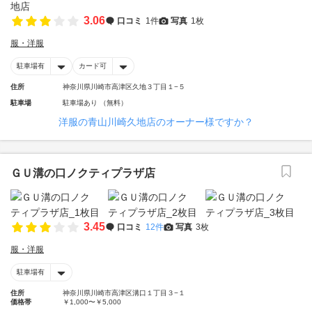
3.06
口コミ
1件
写真
1枚
服・洋服
駐車場有
カード可
住所
神奈川県川崎市高津区久地３丁目１−５
駐車場
駐車場あり （無料）
洋服の青山川崎久地店のオーナー様ですか？
ＧＵ溝の口ノクティプラザ店
3.45
口コミ
12件
写真
3枚
服・洋服
駐車場有
住所
神奈川県川崎市高津区溝口１丁目３−１
価格帯
￥1,000〜￥5,000