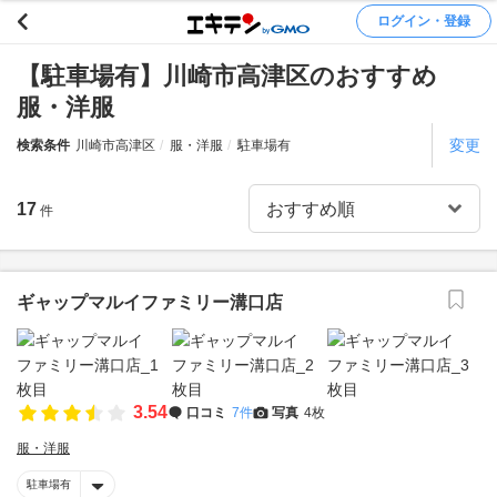
ログイン・登録
【駐車場有】川崎市高津区のおすすめ
服・洋服
変更
検索条件
川崎市高津区
服・洋服
駐車場有
17
件
ギャップマルイファミリー溝口店
3.54
口コミ
7件
写真
4枚
服・洋服
駐車場有