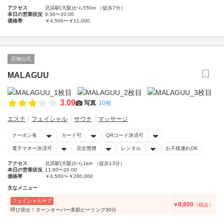
アクセス
北浜駅(大阪)から550m （徒歩7分）
本日の営業状況
9:30〜20:00
価格帯
￥4,500〜￥11,000
店舗公式
MALAGUU
3.09
写真
10枚
エステ
フェイシャル
サウナ
マッサージ
クーポン有
カード可
QRコード決済可
電子マネー決済可
完全禁煙
レンタル
お子様連れOK
アクセス
北浜駅(大阪)から1km （徒歩13分）
本日の営業状況
11:00〜20:00
価格帯
￥4,500〜￥280,000
主なメニュー
フェイシャルケア
8,800
￥
（税込）
呼び戻せ！ターンオーバー美肌ピーリング30分