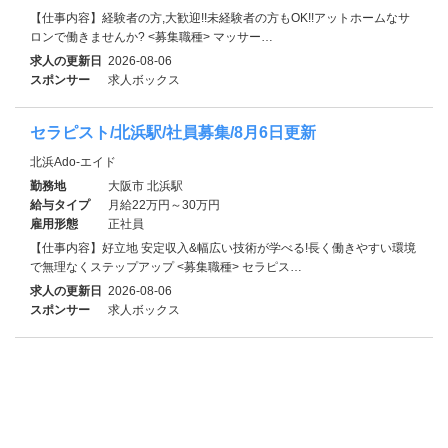
【仕事内容】経験者の方,大歓迎!!未経験者の方もOK!!アットホームなサ
ロンで働きませんか? <募集職種> マッサー…
求人の更新日
2026-08-06
スポンサー
求人ボックス
セラピスト/北浜駅/社員募集/8月6日更新
北浜Ado-エイド
勤務地
大阪市 北浜駅
給与タイプ
月給22万円～30万円
雇用形態
正社員
【仕事内容】好立地 安定収入&幅広い技術が学べる!長く働きやすい環境
で無理なくステップアップ <募集職種> セラピス…
求人の更新日
2026-08-06
スポンサー
求人ボックス