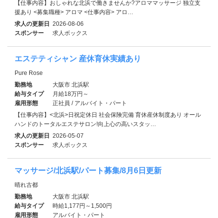
【仕事内容】おしゃれな北浜で働きませんか?アロママッサージ 独立支
援あり <募集職種> アロマ <仕事内容> アロ…
求人の更新日
2026-08-06
スポンサー
求人ボックス
エステティシャン 産休育休実績あり
Pure Rose
勤務地
大阪市 北浜駅
給与タイプ
月給18万円～
雇用形態
正社員 / アルバイト・パート
【仕事内容】<北浜>日祝定休日 社会保険完備 育休産休制度あり オール
ハンドのトータルエステサロン!向上心の高いスタッ…
求人の更新日
2026-05-07
スポンサー
求人ボックス
マッサージ/北浜駅/パート募集/8月6日更新
晴れ古都
勤務地
大阪市 北浜駅
給与タイプ
時給1,177円～1,500円
雇用形態
アルバイト・パート