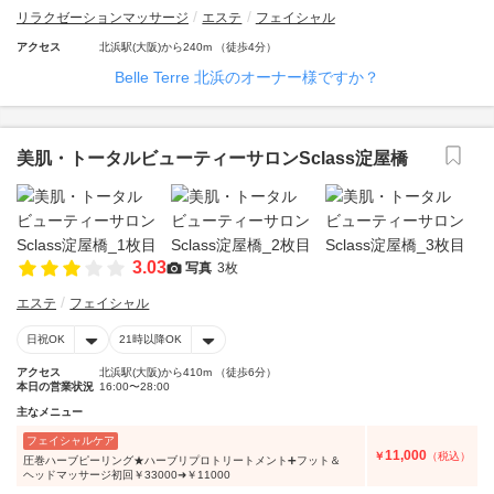
リラクゼーションマッサージ
エステ
フェイシャル
アクセス
北浜駅(大阪)から240m （徒歩4分）
Belle Terre 北浜のオーナー様ですか？
美肌・トータルビューティーサロンSclass淀屋橋
3.03
写真
3枚
エステ
フェイシャル
日祝OK
21時以降OK
アクセス
北浜駅(大阪)から410m （徒歩6分）
本日の営業状況
16:00〜28:00
主なメニュー
フェイシャルケア
11,000
￥
（税込）
圧巻ハーブピーリング★ハーブリプロトリートメント➕フット＆
ヘッドマッサージ初回￥33000➜￥11000