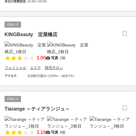
本日の営業状況
10:00〜20:00
店舗公式
KINGBeauty 淀屋橋店
3.00
写真
2枚
フェイシャル
エステ
脱毛サロン
アクセス
北浜駅(大阪)から500m （徒歩7分）
店舗公式
Tiarange ～ティアランジュ～
3.10
写真
4枚