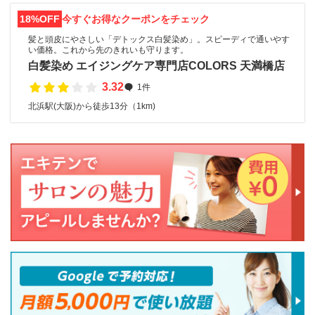
18%OFF
今すぐお得なクーポンをチェック
髪と頭皮にやさしい「デトックス白髪染め」。スピーディで通いやす
い価格。これから先のきれいも守ります。
白髪染め エイジングケア専門店COLORS 天満橋店
3.32
1件
北浜駅(大阪)から徒歩13分（1km)