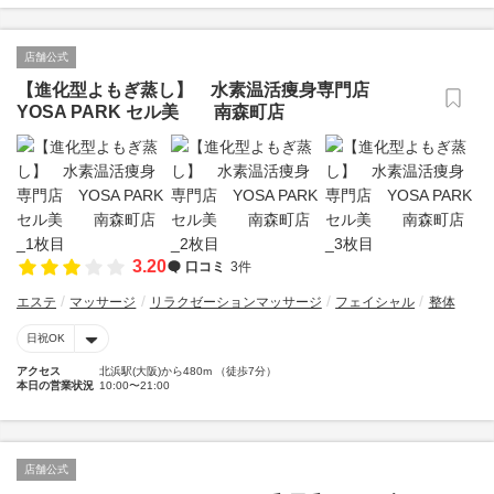
店舗公式
【進化型よもぎ蒸し】 水素温活痩身専門店
YOSA PARK セル美 南森町店
3.20
口コミ
3件
エステ
マッサージ
リラクゼーションマッサージ
フェイシャル
整体
日祝OK
アクセス
北浜駅(大阪)から480m （徒歩7分）
本日の営業状況
10:00〜21:00
店舗公式