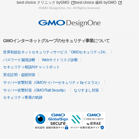
best choice クリニック byGMO
best choice 歯科 byGMO
©GMO DesignOne, Inc. All Rights reserved.
GMOインターネットグループのセキュリティ事業について
世界初総合ネットセキュリティサービス「GMOセキュリティ24」
パスワード漏洩診断
Webサイトリスク診断
セキュリティ相談AIチャットボット
実在証明・盗聴対策
サイバー攻撃対策（GMOサイバーセキュリティ byイエラエ）
サイバー攻撃対策（GMO Flatt Security）
なりすまし対策
セキュリティ事業の軌跡