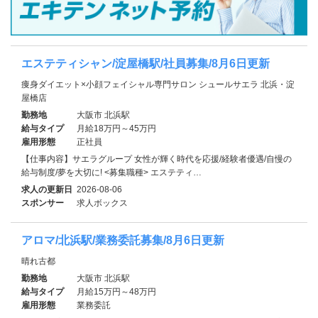
エステティシャン/淀屋橋駅/社員募集/8月6日更新
痩身ダイエット×小顔フェイシャル専門サロン シュールサエラ 北浜・淀
屋橋店
勤務地
大阪市 北浜駅
給与タイプ
月給18万円～45万円
雇用形態
正社員
【仕事内容】サエラグループ 女性が輝く時代を応援/経験者優遇/自慢の
給与制度/夢を大切に! <募集職種> エステティ…
求人の更新日
2026-08-06
スポンサー
求人ボックス
アロマ/北浜駅/業務委託募集/8月6日更新
晴れ古都
勤務地
大阪市 北浜駅
給与タイプ
月給15万円～48万円
雇用形態
業務委託