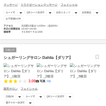
マッサージ
リラクゼーションマッサージ
フェイシャル
カード可
QRコード決済可
女性スタッフ
女性限定
お子様連れOK
アクセス
北浜駅(大阪)から630m （徒歩8分）
本日の営業状況
10:00〜20:00
価格帯
￥3,500〜￥12,000
店舗公式
シュガーリングサロン Dahlia【ダリア】
3.09
写真
9枚
脱毛サロン
フェイシャル
日祝OK
カード可
QRコード決済可
電子マネー決済可