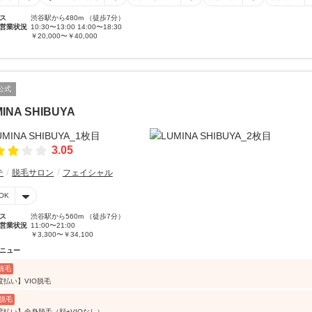
ス
渋谷駅から480m （徒歩7分）
営業状況
10:30〜13:00 14:00〜18:30
￥20,000〜￥40,000
公式
INA SHIBUYA
3.05
テ
脱毛サロン
フェイシャル
OK
ス
渋谷駅から560m （徒歩7分）
営業状況
11:00〜21:00
￥3,300〜￥34,100
ニュー
O脱毛
度払い】VIO脱毛
脱毛
度払い】全身脱毛（顔+VIOなし）