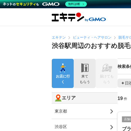
無料診断
エキテン
ビューティ・ヘアサロン
脱毛サ
渋谷駅周辺のおすすめ脱毛
検索条
お店に行
来て
届けても
く
もらう
らう
日
エリア
19
件
東京都
店舗
渋谷区
ブラ