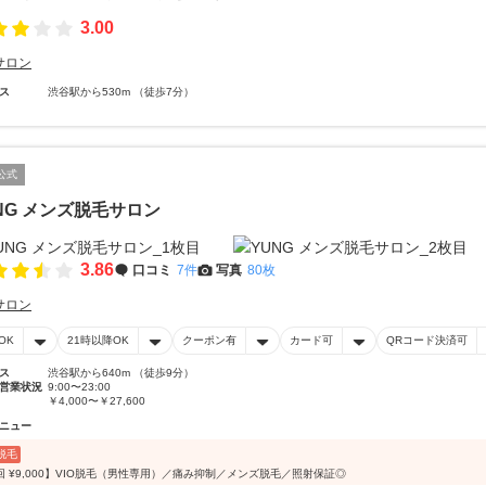
3.00
サロン
ス
渋谷駅から530m （徒歩7分）
公式
NG メンズ脱毛サロン
3.86
口コミ
7件
写真
80枚
サロン
OK
21時以降OK
クーポン有
カード可
QRコード決済可
ス
渋谷駅から640m （徒歩9分）
営業状況
9:00〜23:00
￥4,000〜￥27,600
ニュー
O脱毛
回 ¥9,000】VIO脱毛（男性専用）／痛み抑制／メンズ脱毛／照射保証◎