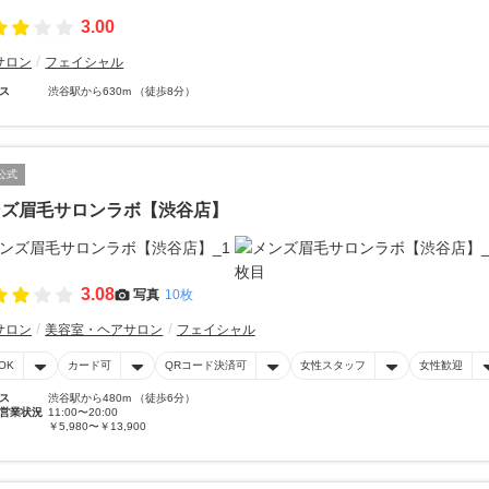
3.00
サロン
フェイシャル
ス
渋谷駅から630m （徒歩8分）
公式
ンズ眉毛サロンラボ【渋谷店】
3.08
写真
10枚
サロン
美容室・ヘアサロン
フェイシャル
OK
カード可
QRコード決済可
女性スタッフ
女性歓迎
ス
渋谷駅から480m （徒歩6分）
営業状況
11:00〜20:00
￥5,980〜￥13,900