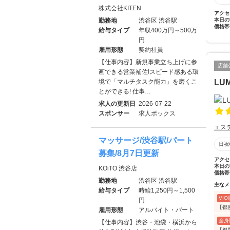
株式会社KITEN
アクセ
勤務地
渋谷区 渋谷駅
本日の
価格帯
給与タイプ
年収400万円～500万
円
雇用形態
契約社員
【仕事内容】新規事業立ち上げに参
店舗
画できる営業補佐!スピード感ある環
境で「マルチタスク能力」を磨くこ
LUM
とができる! 仕事…
求人の更新日
2026-07-22
スポンサー
求人ボックス
エス
マッサージ/渋谷駅/パート
日祝
募集/8月7日更新
アクセ
本日の
KOiTO 渋谷店
価格帯
勤務地
渋谷区 渋谷駅
主なメ
給与タイプ
時給1,250円～1,500
VI
円
【都
雇用形態
アルバイト・パート
全身
【仕事内容】渋谷・池袋・横浜から
【都