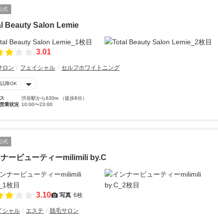
公式
al Beauty Salon Lemie
3.01
サロン
フェイシャル
セルフホワイトニング
時以降OK
ス
渋谷駅から630m （徒歩8分）
営業状況
10:00〜23:00
公式
ナービューティーmilimili by.C
3.10
写真
6枚
イシャル
エステ
脱毛サロン