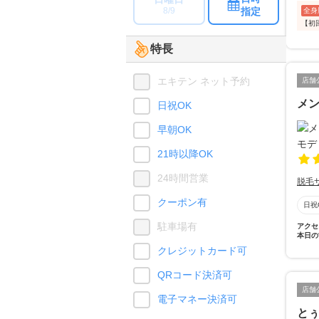
指定
8/9
全身
【初
特長
エキテン ネット予約
店舗
メン
日祝OK
早朝OK
21時以降OK
24時間営業
脱毛
クーポン有
日祝
駐車場有
アクセ
本日の
クレジットカード可
QRコード決済可
店舗
電子マネー決済可
と