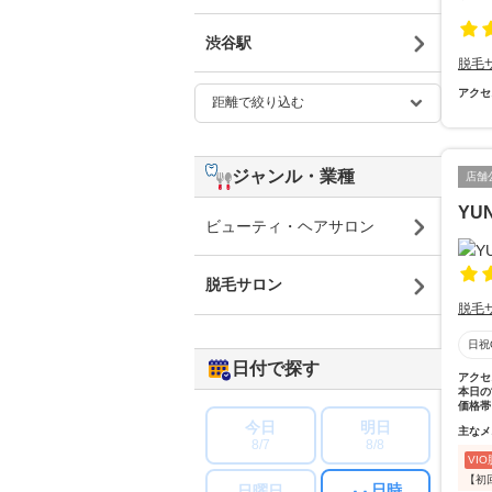
渋谷駅
脱毛
アクセ
ジャンル・業種
店舗
YU
ビューティ・ヘアサロン
脱毛サロン
脱毛
日祝
日付で探す
アクセ
本日の
価格帯
今日
明日
主なメ
8/7
8/8
VI
【初
日時
日曜日