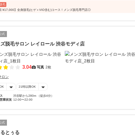
脱毛
回 ¥17,000】全身脱毛(ヒゲ＋VIO含む)コース！メンズ脱毛専門店◎
公式
ズ脱毛サロン レイロール 渋谷モディ店
3.04
写真
2枚
サロン
OK
21時以降OK
ス
渋谷駅から280m （徒歩4分）
営業状況
12:00〜22:00
公式
ぅるとぅる