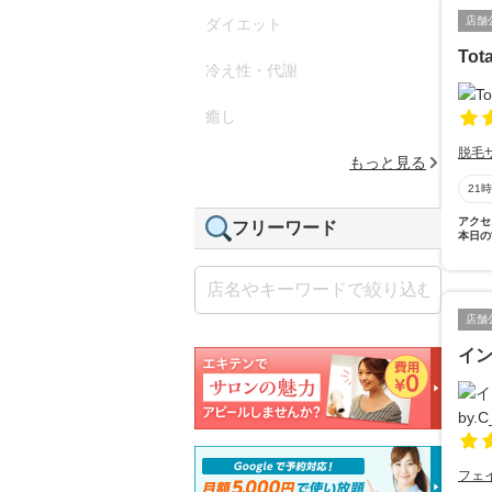
店舗
ダイエット
Tot
冷え性・代謝
癒し
脱毛
もっと見る
21
アクセ
フリーワード
本日の
店舗
イン
フェ