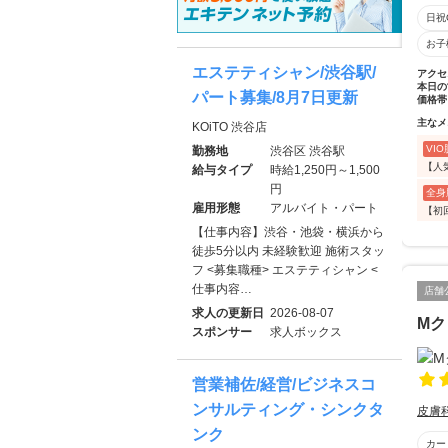
日祝
お子
エステティシャン/渋谷駅/
アクセ
本日の
パート募集/8月7日更新
価格帯
主なメ
KOiTO 渋谷店
VI
勤務地
渋谷区 渋谷駅
【人
給与タイプ
時給1,250円～1,500
円
全身
雇用形態
アルバイト・パート
【初
【仕事内容】渋谷・池袋・横浜から
徒歩5分以内 未経験歓迎 施術スタッ
フ <募集職種> エステティシャン <
仕事内容…
店舗
求人の更新日
2026-08-07
Mク
スポンサー
求人ボックス
営業補佐/経営/ビジネスコ
ンサルティング・シンクタ
皮膚
ンク
カー