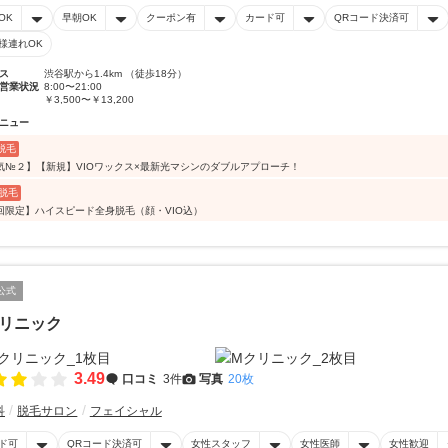
OK
早朝OK
クーポン有
カード可
QRコード決済可
様連れOK
ス
渋谷駅から1.4km （徒歩18分）
営業状況
8:00〜21:00
￥3,500〜￥13,200
ニュー
O脱毛
気№２】【新規】VIOワックス×最新光マシンのダブルアプローチ！
脱毛
回限定】ハイスピード全身脱毛（顔・VIO込）
公式
リニック
3.49
口コミ
3件
写真
20枚
科
脱毛サロン
フェイシャル
ド可
QRコード決済可
女性スタッフ
女性医師
女性歓迎