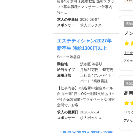
徒歩5分以内 未経験歓迎 施術スタッ
フ <募集職種> マッサージ <仕事内
容> …
求人の更新日
2026-08-07
店舗
スポンサー
求人ボックス
メン
エステティシャン/2027年
新卒生 時給1300円以上
まつ
Sourire 渋谷店
アクセ
勤務地
渋谷区 渋谷駅
給与タイプ
月給24万円～45万円
雇用形態
正社員 / アルバイト・
パート / 業務委託
店舗
【仕事内容】<渋谷駅><髪色ネイル
高興
自由><週1日～OK><制服支給あり>
<社会保険完備>プライベートな個室
空間で、お客…
求人の更新日
2026-07-14
リラ
スポンサー
求人ボックス
アクセ