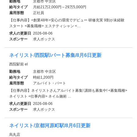
勤務地
京都市 中京区
給与タイプ
月給21万2,000円～29万5,000円
雇用形態
正社員
【仕事内容】<創業48年>安心の環境でデビュー 研修充実 9割が未経験
スタート <募集職種> エステティシャン <…
求人の更新日
2026-08-06
スポンサー
求人ボックス
ネイリスト/西院駅/パート募集/8月6日更新
西院駅前 el
勤務地
京都市 中京区
給与タイプ
時給1,200円
雇用形態
アルバイト・パート
【仕事内容】ネイリストさんアルバイト募集! 講師も募集中! <募集職種>
ネイリスト <仕事内容> ネイル施術 …
求人の更新日
2026-08-06
スポンサー
求人ボックス
ネイリスト/京都河原町駅/8月6日更新
烏丸店