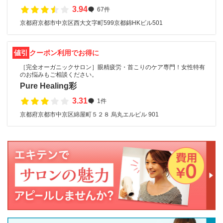
3.94
67件
京都府京都市中京区西大文字町599京都錦HKビル501
値引
クーポン利用でお得に
［完全オーガニックサロン］眼精疲労・首こりのケア専門！女性特有
のお悩みもご相談ください。
Pure Healing彩
3.31
1件
京都府京都市中京区綿屋町５２８ 烏丸エルビル 901