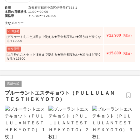
住所
京都府京都市中京区伊勢屋町354‐1
本日の営業状況
11:00〜20:00
価格帯
￥7,700〜￥24,800
主なメニュー
VIO脱毛
12,900
￥
（税込）
[デリケート丸ごと]3回まで使える★完全都度払い★通うほど安くな
る￥12900
全身脱毛
15,800
￥
（税込）
[上半身丸ごとセット]3回まで使える★完全都度払い★通うほど安く
なる￥15800
店舗公式
プルーラントエステキョウト（ＰＵＬＬＵＬＡＮ
ＴＥＳＴＨＥＫＹＯＴＯ）