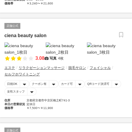
価格帯
￥3,240〜￥21,600
店舗公式
ciena beauty salon
3.08
写真
4枚
エステ
リラクゼーションマッサージ
脱毛サロン
フェイシャル
セルフホワイトニング
日祝OK
クーポン有
カード可
QRコード決済可
女性スタッフ
住所
京都府京都市中京区橋之町741-3
本日の営業状況
定休日
価格帯
￥7,500〜￥11,900
店舗公式