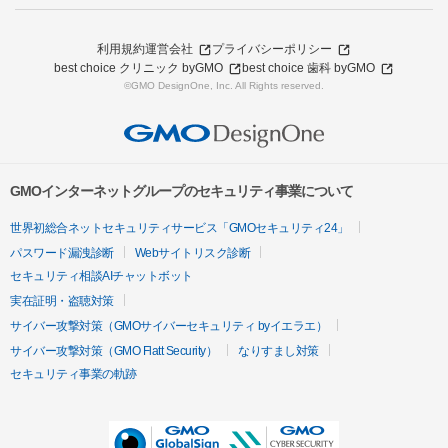
利用規約
運営会社
プライバシーポリシー
best choice クリニック byGMO
best choice 歯科 byGMO
©GMO DesignOne, Inc. All Rights reserved.
GMOインターネットグループのセキュリティ事業について
世界初総合ネットセキュリティサービス「GMOセキュリティ24」
パスワード漏洩診断
Webサイトリスク診断
セキュリティ相談AIチャットボット
実在証明・盗聴対策
サイバー攻撃対策（GMOサイバーセキュリティ byイエラエ）
サイバー攻撃対策（GMO Flatt Security）
なりすまし対策
セキュリティ事業の軌跡