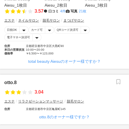
3.57
口コミ
4件
写真
21枚
エステ
ネイルサロン
脱毛サロン
まつげサロン
日祝OK
カード可
QRコード決済可
電子マネー決済可
住所
京都府京都市中京区大黒町90
本日の営業状況
10:00〜20:00
価格帯
￥6,500〜￥123,000
total beauty Aiesuのオーナー様ですか？
otto.8
3.04
エステ
リラクゼーションマッサージ
脱毛サロン
住所
京都府京都市中京区亀屋町145
otto.8のオーナー様ですか？