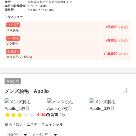
住所
京都府京都市中京区小結棚町435
本日の営業状況
11:00〜24:00
価格帯
￥5,000〜￥18,000
主なメニュー
ワキ脱毛
5,000
￥
（税込）
ワキ脱毛
VIO脱毛
8,000
￥
（税込）
VIO脱毛
全身脱毛
16,000
￥
（税込）
全身脱毛(VIO込み)
店舗公式
メンズ脱毛 Apollo
3.04
写真
1枚
脱毛サロン
エステ
フェイシャル
日祝OK
クーポン有