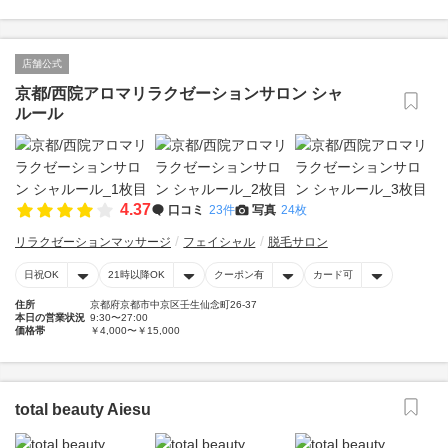
店舗公式
京都/西院アロマリラクゼーションサロン シャ
ルール
4.37
口コミ
23件
写真
24枚
リラクゼーションマッサージ
フェイシャル
脱毛サロン
日祝OK
21時以降OK
クーポン有
カード可
住所
京都府京都市中京区壬生仙念町26-37
本日の営業状況
9:30〜27:00
価格帯
￥4,000〜￥15,000
total beauty Aiesu