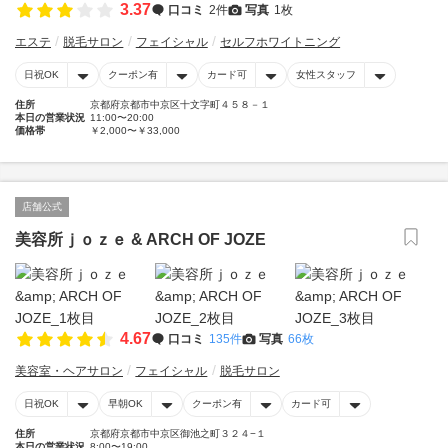
3.37
口コミ
2件
写真
1枚
エステ
脱毛サロン
フェイシャル
セルフホワイトニング
日祝OK
クーポン有
カード可
女性スタッフ
住所
京都府京都市中京区十文字町４５８－１
本日の営業状況
11:00〜20:00
価格帯
￥2,000〜￥33,000
店舗公式
美容所ｊｏｚｅ & ARCH OF JOZE
4.67
口コミ
135件
写真
66枚
美容室・ヘアサロン
フェイシャル
脱毛サロン
日祝OK
早朝OK
クーポン有
カード可
住所
京都府京都市中京区御池之町３２４−１
本日の営業状況
8:00〜19:00