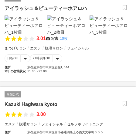
アイラッシュ＆ビューティーホアロハ
3.01
写真
10枚
まつげサロン
エステ
脱毛サロン
フェイシャル
日祝OK
21時以降OK
住所
京都府京都市中京区笹屋町444
本日の営業状況
11:00〜22:00
店舗公式
Kazuki Hagiwara kyoto
3.00
エステ
脱毛サロン
フェイシャル
セルフホワイトニング
住所
京都府京都市中京区富小路通四条上る西大文字町６０５