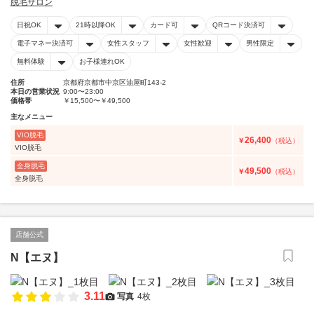
脱毛サロン
日祝OK
21時以降OK
カード可
QRコード決済可
電子マネー決済可
女性スタッフ
女性歓迎
男性限定
無料体験
お子様連れOK
住所
京都府京都市中京区油屋町143-2
本日の営業状況
9:00〜23:00
価格帯
￥15,500〜￥49,500
主なメニュー
VIO脱毛
26,400
￥
（税込）
VIO脱毛
全身脱毛
49,500
￥
（税込）
全身脱毛
店舗公式
N【エヌ】
3.11
写真
4枚