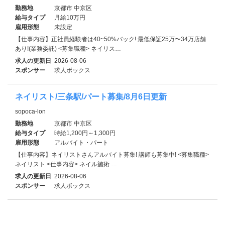
勤務地
京都市 中京区
給与タイプ
月給10万円
雇用形態
未設定
【仕事内容】正社員経験者は40~50%バック! 最低保証25万〜34万店舗
あり!(業務委託) <募集職種> ネイリス…
求人の更新日
2026-08-06
スポンサー
求人ボックス
ネイリスト/三条駅/パート募集/8月6日更新
sopoca-lon
勤務地
京都市 中京区
給与タイプ
時給1,200円～1,300円
雇用形態
アルバイト・パート
【仕事内容】ネイリストさんアルバイト募集! 講師も募集中! <募集職種>
ネイリスト <仕事内容> ネイル施術 …
求人の更新日
2026-08-06
スポンサー
求人ボックス