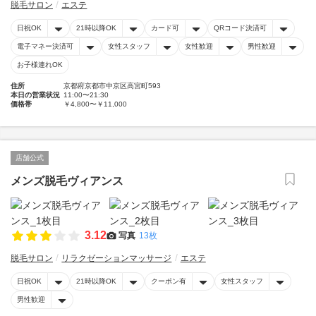
脱毛サロン
エステ
日祝OK
21時以降OK
カード可
QRコード決済可
電子マネー決済可
女性スタッフ
女性歓迎
男性歓迎
お子様連れOK
住所
京都府京都市中京区高宮町593
本日の営業状況
11:00〜21:30
価格帯
￥4,800〜￥11,000
店舗公式
メンズ脱毛ヴィアンス
3.12
写真
13枚
脱毛サロン
リラクゼーションマッサージ
エステ
日祝OK
21時以降OK
クーポン有
女性スタッフ
男性歓迎