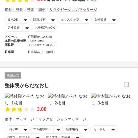
接骨・整骨
整体
鍼灸
リラクゼーションマッサージ
日祝OK
駐車場有
女性スタッフ
女性歓迎
男性歓迎
お子様連れOK
アクセス
町田駅から2.5km
本日の営業状況
9:00〜19:00
価格帯
￥3,000〜￥10,000
駐車場
駐車場あり （無料）
店舗公式
整体院からだなおし
3.08
整体
マッサージ
リラクゼーションマッサージ
日祝OK
21時以降OK
駐車場有
カード可
QRコード決済可
電子マネー決済可