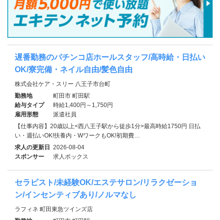
遅番勤務のパチンコ店ホールスタッフ/高時給・日払い
OK/寮完備・ネイル自由/髪色自由
株式会社ケア・スリー 八王子市台町
勤務地
町田市 町田駅
給与タイプ
時給1,400円～1,750円
雇用形態
派遣社員
【仕事内容】20歳以上<西八王子駅から徒歩1分>最高時給1750円 日払
い・週払いOK!扶養内・WワークもOK!初期費…
求人の更新日
2026-08-04
スポンサー
求人ボックス
セラピスト/未経験OK/エステサロン/リラクゼーショ
ン/インセンティブあり/ノルマなし
ラフィネ 町田東急ツインズ店