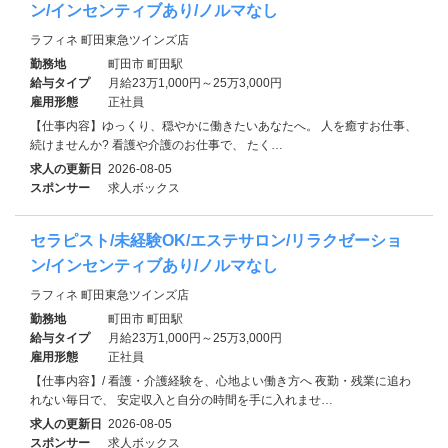
ン/インセンティブあり/ノルマなし
ラフィネ 町田東急ツインズ店
勤務地
町田市 町田駅
給与タイプ
月給23万1,000円～25万3,000円
雇用形態
正社員
【仕事内容】ゆっくり、穏やかに働きたいあなたへ。 人を癒すお仕事、
続けませんか? 看護や介護のお仕事で、 たく…
求人の更新日
2026-08-05
スポンサー
求人ボックス
セラピスト/未経験OK/エステサロン/リラクゼーショ
ン/インセンティブあり/ノルマなし
ラフィネ 町田東急ツインズ店
勤務地
町田市 町田駅
給与タイプ
月給23万1,000円～25万3,000円
雇用形態
正社員
【仕事内容】/ 看護・介護経験を、心地よい働き方へ 夜勤・残業に追わ
れない毎日で、 安定収入と自分の時間を手に入れませ…
求人の更新日
2026-08-05
スポンサー
求人ボックス