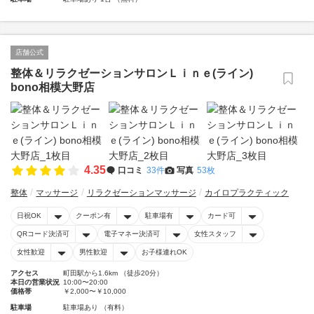
店舗公式
整体＆リラクゼーションサロンＬｉｎｅ(ライン)
bono相模大野店
4.35
口コミ
33件
写真
53枚
整体
マッサージ
リラクゼーションマッサージ
カイロプラクティック
日祝OK
クーポン有
駐車場有
カード可
QRコード決済可
電子マネー決済可
女性スタッフ
女性歓迎
男性歓迎
お子様連れOK
アクセス
町田駅から1.6km （徒歩20分）
本日の営業状況
10:00〜20:00
価格帯
￥2,000〜￥10,000
駐車場
駐車場あり （有料）