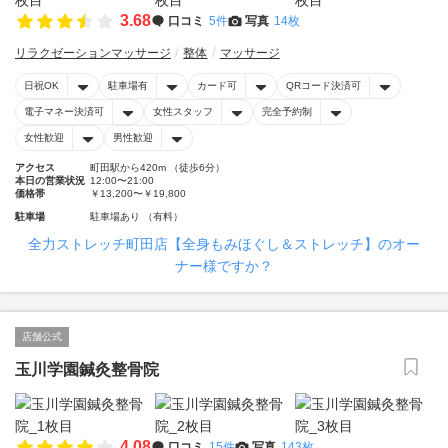
3.68
口コミ
5件
写真
14枚
リラクゼーションマッサージ
整体
マッサージ
日祝OK
駐車場有
カード可
QRコード決済可
電子マネー決済可
女性スタッフ
完全予約制
女性歓迎
男性歓迎
アクセス
町田駅から420m （徒歩6分）
本日の営業状況
12:00〜21:00
価格帯
￥13,200〜￥19,800
駐車場
駐車場あり （有料）
全力ストレッチ町田店【全身もみほぐし＆ストレッチ】のオー
ナー様ですか？
店舗公式
玉川学園鍼灸整骨院
4.08
口コミ
15件
写真
143枚