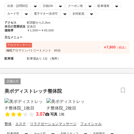
出張・訪問対応
日祝OK
クーポン有
駐車場有
カード可
電子マネー決済可
女性歓迎
アクセス
町田駅から3.2km
本日の営業状況
定休日
価格帯
￥1,000〜￥45,000
主なメニュー
アロママッサージ
7,800
￥
（税込）
極眠アロマリンパトリートメント 60分
駐車場
駐車場あり 1台 （無料）
店舗公式
美ボディストレッチ整体院
3.07
写真
1枚
整体
エステ
リラクゼーションマッサージ
フェイシャル
駐車場有
カード可
女性スタッフ
女性限定