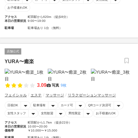
お子様連れOK
アクセス
町田駅から620m （徒歩8分）
本日の営業状況
9:00〜19:00
駐車場
駐車場あり 1台 （無料）
店舗公式
YURA〜癒楽
3.09
写真
9枚
フェイシャル
エステ
マッサージ
リラクゼーションマッサージ
日祝OK
駐車場有
カード可
QRコード決済可
女性スタッフ
女性歓迎
男性限定
お子様連れOK
アクセス
町田駅から1.7km （徒歩22分）
本日の営業状況
10:00〜20:00
価格帯
￥10,000〜￥15,000
駐車場
駐車場あり 1台 （無料）