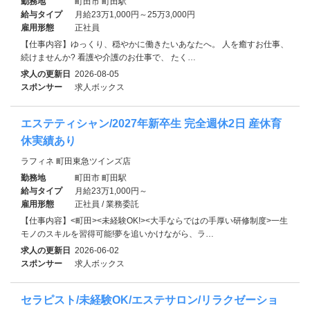
勤務地
町田市 町田駅
給与タイプ
月給23万1,000円～25万3,000円
雇用形態
正社員
【仕事内容】ゆっくり、穏やかに働きたいあなたへ。 人を癒すお仕事、
続けませんか? 看護や介護のお仕事で、 たく…
求人の更新日
2026-08-05
スポンサー
求人ボックス
エステティシャン/2027年新卒生 完全週休2日 産休育
休実績あり
ラフィネ 町田東急ツインズ店
勤務地
町田市 町田駅
給与タイプ
月給23万1,000円～
雇用形態
正社員 / 業務委託
【仕事内容】<町田><未経験OK!><大手ならではの手厚い研修制度>一生
モノのスキルを習得可能!夢を追いかけながら、ラ…
求人の更新日
2026-06-02
スポンサー
求人ボックス
セラピスト/未経験OK/エステサロン/リラクゼーショ