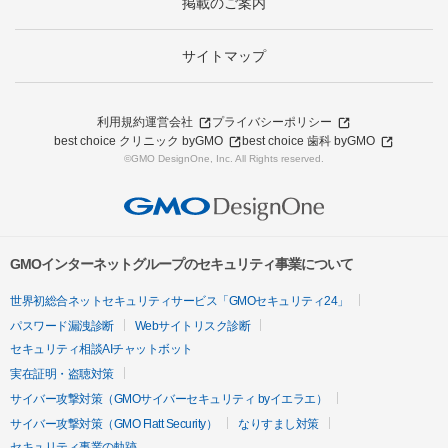
掲載のご案内
サイトマップ
利用規約
運営会社
プライバシーポリシー
best choice クリニック byGMO
best choice 歯科 byGMO
©GMO DesignOne, Inc. All Rights reserved.
GMOインターネットグループのセキュリティ事業について
世界初総合ネットセキュリティサービス「GMOセキュリティ24」
パスワード漏洩診断
Webサイトリスク診断
セキュリティ相談AIチャットボット
実在証明・盗聴対策
サイバー攻撃対策（GMOサイバーセキュリティ byイエラエ）
サイバー攻撃対策（GMO Flatt Security）
なりすまし対策
セキュリティ事業の軌跡