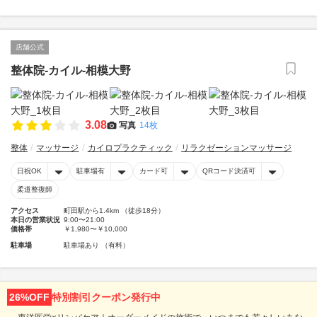
店舗公式
整体院-カイル-相模大野
3.08
写真
14枚
整体
マッサージ
カイロプラクティック
リラクゼーションマッサージ
日祝OK
駐車場有
カード可
QRコード決済可
柔道整復師
アクセス
町田駅から1.4km （徒歩18分）
本日の営業状況
9:00〜21:00
価格帯
￥1,980〜￥10,000
駐車場
駐車場あり （有料）
26%OFF
特別割引クーポン発行中