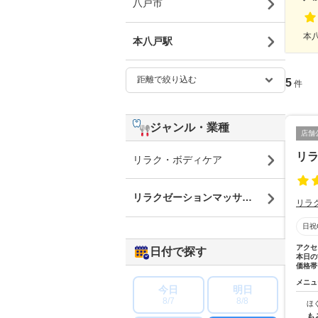
八戸市
本八
本八戸駅
5
件
ジャンル・業種
店舗
リラ
リラク・ボディケア
リラクゼーションマッサージ
リラ
日祝
アクセ
日付で探す
本日の
価格帯
メニュ
今日
明日
8/7
8/8
ほ
も