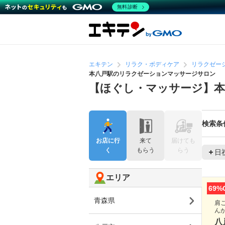
無料診断
エキテン
リラク・ボディケア
リラクゼー
本八戸駅のリラクゼーションマッサージサロン
【ほぐし・マッサージ】
検索条
お店に行
来て
届けても
く
もらう
らう
日
エリア
69%
青森県
肩
ん
八