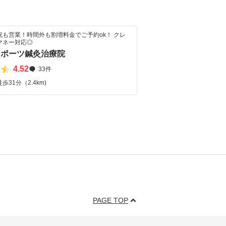
祝も営業！時間外も割増料金でご予約ok！ クレ
マネー対応◎
スポーツ鍼灸治療院
4.52
33件
31分（2.4km)
PAGE TOP