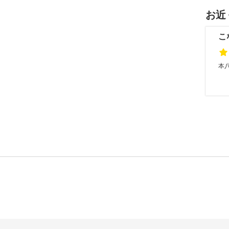
お近
こ
本八