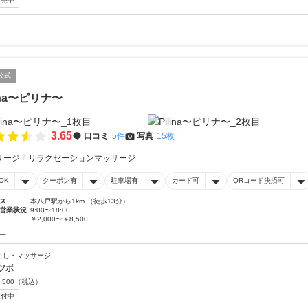
販売中
公式
lina〜ピリナ〜
3.65
口コミ
5件
写真
15枚
サージ
リラクゼーションマッサージ
OK
クーポン有
駐車場有
カード可
QRコード決済可
ス
本八戸駅から1km （徒歩13分）
営業状況
9:00〜18:00
￥2,000〜￥8,500
ー
ぐし・マッサージ
ツボ
,500
（税込）
受付中