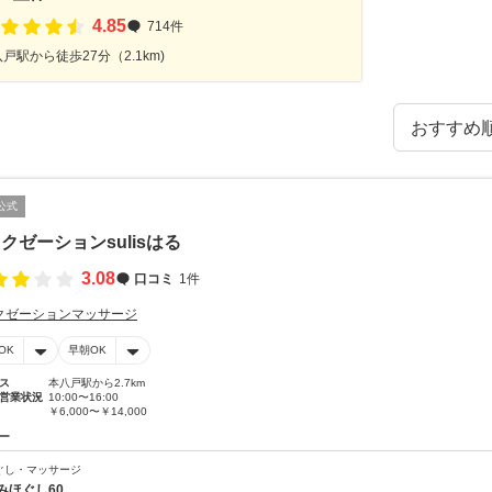
4.85
714件
戸駅から徒歩27分（2.1km)
公式
クゼーションsulisはる
3.08
口コミ
1件
クゼーションマッサージ
OK
早朝OK
ス
本八戸駅から2.7km
営業状況
10:00〜16:00
￥6,000〜￥14,000
ー
ぐし・マッサージ
みほぐし60