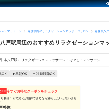
ションマッサージ
青森県内のリラクゼーションマッサージサロン
青森県八
本八戸駅周辺のおすすめリラクゼーションマ
件
本八戸駅
リラクゼーションマッサージ
ほぐし・マッサージ
祝OK
早朝OK
21時以降OK
OFF
今すぐお得なクーポンをチェック
こり腰痛１回で変化が期待できるなら施術したいと思いませ
か
戸整体