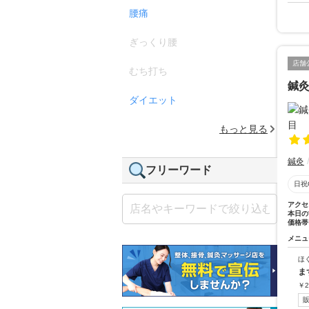
腰痛
ぎっくり腰
店舗
むち打ち
鍼
ダイエット
もっと見る
鍼灸
フリーワード
日祝
アクセ
本日の
価格帯
メニュ
ほ
ま
￥
2