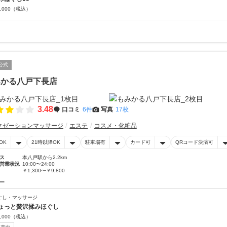
,000
（税込）
公式
みかる八戸下長店
3.48
口コミ
6件
写真
17枚
クゼーションマッサージ
エステ
コスメ・化粧品
OK
21時以降OK
駐車場有
カード可
QRコード決済可
ス
本八戸駅から2.2km
営業状況
10:00〜24:00
￥1,300〜￥9,800
ー
ぐし・マッサージ
ょっと贅沢揉みほぐし
,000
（税込）