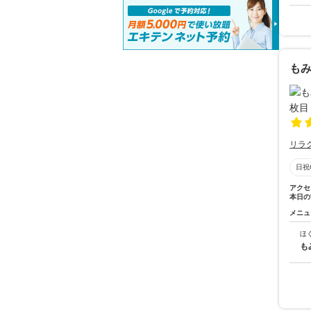
もみ
リラ
日祝
アクセ
本日の
メニュ
ほ
も