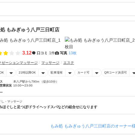
処 もみぎゅう八戸三日町店
3.12
口コミ
1件
写真
13枚
クゼーションマッサージ
マッサージ
エステ
OK
21時以降OK
駐車場有
カード可
QRコード決済可
ス
本八戸駅から790m （徒歩10分）
営業状況
10:00〜23:00
ー
ぐし・マッサージ
みほぐしと足つぼ/ドライヘッドスパなどの組合せになります
もみ処 もみぎゅう八戸三日町店のオーナー