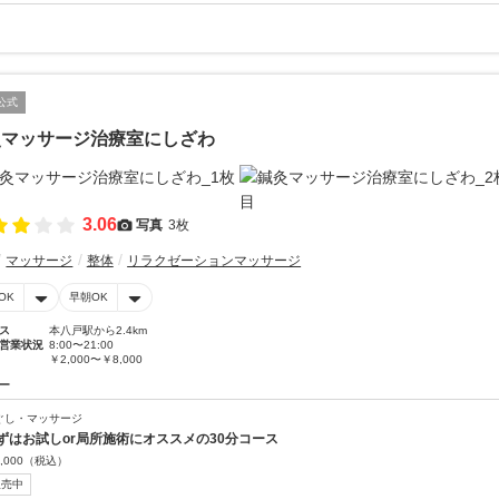
公式
灸マッサージ治療室にしざわ
3.06
写真
3枚
マッサージ
整体
リラクゼーションマッサージ
OK
早朝OK
ス
本八戸駅から2.4km
営業状況
8:00〜21:00
￥2,000〜￥8,000
ー
ぐし・マッサージ
ずはお試しor局所施術にオススメの30分コース
,000
（税込）
販売中