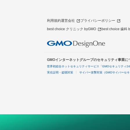
利用規約
運営会社
プライバシーポリシー
best choice クリニック byGMO
best choice 歯科
GMOインターネットグループのセキュリティ事業に
世界初総合ネットセキュリティサービス「GMOセキュリティ2
実在証明・盗聴対策
サイバー攻撃対策（GMOサイバーセキ