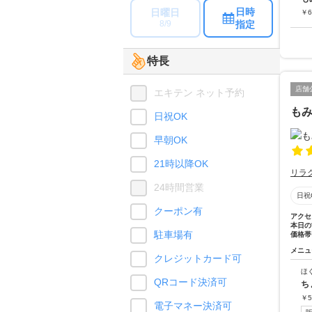
日時
日曜日
￥
6
指定
8/9
特長
店舗
エキテン ネット予約
も
日祝OK
早朝OK
21時以降OK
リラ
24時間営業
日祝
クーポン有
アクセ
本日の
駐車場有
価格帯
メニュ
クレジットカード可
ほ
QRコード決済可
ち
￥
5
電子マネー決済可