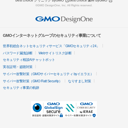
best choice クリニック byGMO
best choice 歯科 byGMO
©GMO DesignOne, Inc. All Rights reserved.
GMOインターネットグループのセキュリティ事業について
世界初総合ネットセキュリティサービス「GMOセキュリティ24」
パスワード漏洩診断
Webサイトリスク診断
セキュリティ相談AIチャットボット
実在証明・盗聴対策
サイバー攻撃対策（GMOサイバーセキュリティ byイエラエ）
サイバー攻撃対策（GMO Flatt Security）
なりすまし対策
セキュリティ事業の軌跡