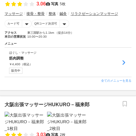
3.06
写真
5枚
マッサージ
接骨・整骨
整体
鍼灸
リラクゼーションマッサージ
カード可
QRコード決済可
アクセス
東三国駅から1.1km （徒歩14分）
本日の営業状況
10:00〜20:30
メニュー
ほぐし・マッサージ
筋肉調整
￥
4,400
（税込）
販売中
全てのメニューを見る
大阪出張マッサージHUKURO－福来郎
3.03
写真
2枚