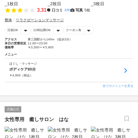
3.31
口コミ
4件
写真
5枚
整体
リラクゼーションマッサージ
日祝OK
21時以降OK
クーポン有
アクセス
東三国駅から140m （徒歩2分）
本日の営業状況
11:00〜23:00
価格帯
￥3,300〜￥5,900
メニュー
ほぐし・マッサージ
ボディケア80分
￥
4,900
（税込）
全てのメニューを見る
店舗公式
女性専用 癒しサロン はな