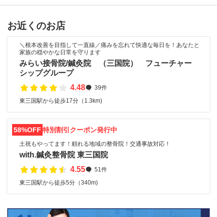
お近くのお店
＼根本改善を目指して一直線／痛みを忘れて快適な毎日を！あなたと
家族の穏やかな日常を守ります
みらい接骨院/鍼灸院 （三国院） フューチャー
シップグループ
4.48
39件
東三国駅から徒歩17分（1.3km)
58%OFF
特別割引クーポン発行中
土祝もやってます！頼れる地域の整骨院！交通事故対応！
with.鍼灸整骨院 東三国院
4.55
51件
東三国駅から徒歩5分（340m)