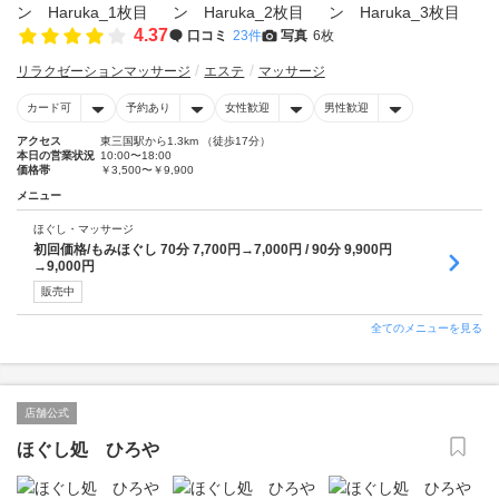
4.37
口コミ
23件
写真
6枚
リラクゼーションマッサージ
エステ
マッサージ
カード可
予約あり
女性歓迎
男性歓迎
アクセス
東三国駅から1.3km （徒歩17分）
本日の営業状況
10:00〜18:00
価格帯
￥3,500〜￥9,900
メニュー
ほぐし・マッサージ
初回価格/もみほぐし 70分 7,700円→7,000円 / 90分 9,900円
→9,000円
販売中
全てのメニューを見る
店舗公式
ほぐし処 ひろや