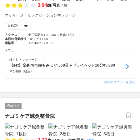
3.04
写真
4枚
マッサージ
リラクゼーションマッサージ
日祝OK
アクセス
東三国駅から1.2km （徒歩16分）
本日の営業状況
10:30〜17:00
価格帯
￥2,300〜￥9,300
メニュー
ほぐし・マッサージ
《set》全身70min/もみほぐし60分＋ドライヘッド10分¥5,880
￥
5,880
（税込）
全てのメニューを見る
店舗公式
ナゴミケア鍼灸整骨院