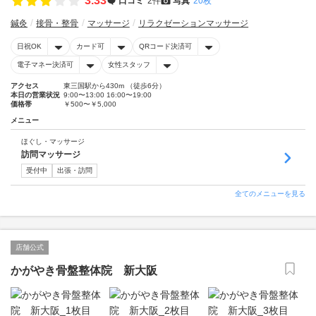
3.33
口コミ
2件
写真
20枚
鍼灸
接骨・整骨
マッサージ
リラクゼーションマッサージ
日祝OK
カード可
QRコード決済可
電子マネー決済可
女性スタッフ
アクセス
東三国駅から430m （徒歩6分）
本日の営業状況
9:00〜13:00 16:00〜19:00
価格帯
￥500〜￥5,000
メニュー
ほぐし・マッサージ
訪問マッサージ
受付中
出張・訪問
全てのメニューを見る
店舗公式
かがやき骨盤整体院 新大阪