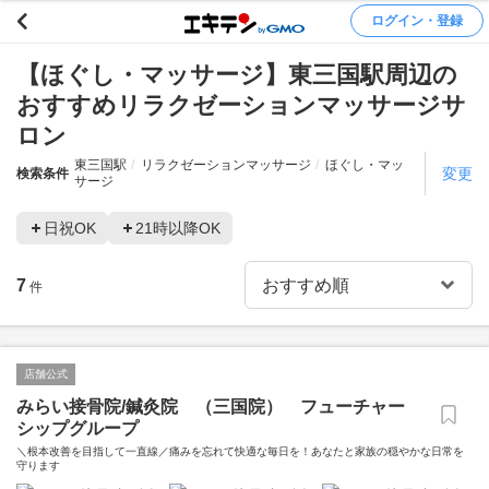
ログイン・登録
【ほぐし・マッサージ】東三国駅周辺の
おすすめリラクゼーションマッサージサ
ロン
東三国駅
リラクゼーションマッサージ
ほぐし・マッ
変更
検索条件
サージ
日祝OK
21時以降OK
7
件
店舗公式
みらい接骨院/鍼灸院 （三国院） フューチャー
シップグループ
＼根本改善を目指して一直線／痛みを忘れて快適な毎日を！あなたと家族の穏やかな日常を
守ります