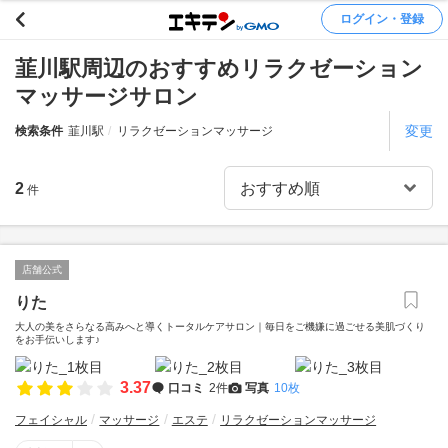
ログイン・登録
韮川駅周辺のおすすめリラクゼーション
マッサージサロン
変更
検索条件
韮川駅
リラクゼーションマッサージ
2
件
店舗公式
りた
大人の美をさらなる高みへと導くトータルケアサロン｜毎日をご機嫌に過ごせる美肌づくり
をお手伝いします♪
3.37
口コミ
2件
写真
10枚
フェイシャル
マッサージ
エステ
リラクゼーションマッサージ