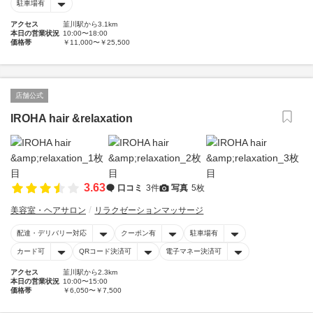
駐車場有
アクセス
韮川駅から3.1km
本日の営業状況
10:00〜18:00
価格帯
￥11,000〜￥25,500
店舗公式
IROHA hair &relaxation
3.63
口コミ
3件
写真
5枚
美容室・ヘアサロン
リラクゼーションマッサージ
配達・デリバリー対応
クーポン有
駐車場有
カード可
QRコード決済可
電子マネー決済可
アクセス
韮川駅から2.3km
本日の営業状況
10:00〜15:00
価格帯
￥6,050〜￥7,500