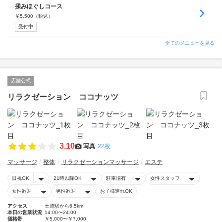
揉みほぐしコース
￥
5,500
（税込）
受付中
全てのメニューを見る
店舗公式
リラクゼーション ココナッツ
3.10
写真
22枚
マッサージ
整体
リラクゼーションマッサージ
エステ
日祝OK
21時以降OK
駐車場有
女性スタッフ
女性歓迎
男性歓迎
お子様連れOK
アクセス
土浦駅から6.5km
本日の営業状況
14:00〜24:00
価格帯
￥5,000〜￥7,000