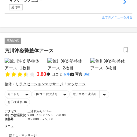
マッサージメニュー
受付中
全てのメニューを見る
店舗公式
荒川沖姿勢整体アース
3.80
口コミ
6件
写真
8枚
整体
リラクゼーションマッサージ
マッサージ
カード可
QRコード決済可
電子マネー決済可
お子様連れOK
アクセス
土浦駅から6.5km
本日の営業状況
9:00〜13:00 15:00〜20:00
価格帯
￥2,000〜￥5,500
メニュー
ほぐし・マッサージ