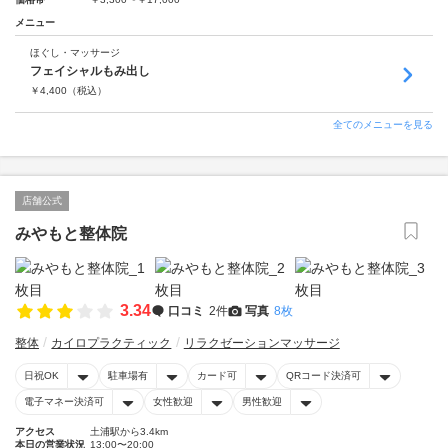
メニュー
ほぐし・マッサージ
フェイシャルもみ出し
￥
4,400
（税込）
全てのメニューを見る
店舗公式
みやもと整体院
3.34
口コミ
2件
写真
8枚
整体
カイロプラクティック
リラクゼーションマッサージ
日祝OK
駐車場有
カード可
QRコード決済可
電子マネー決済可
女性歓迎
男性歓迎
アクセス
土浦駅から3.4km
本日の営業状況
13:00〜20:00