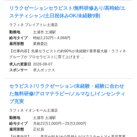
リラクゼーションセラピスト/無料研修あり/高時給/エ
ステティシャン/土日祝休みOK/未経験9割
ラフィネ プレイアトレ土浦店
勤務地
土浦市 土浦駅
給与タイプ
時給2,232円～4,068円
雇用形態
業務委託
【仕事内容】先輩セラピストの約90%が未経験!/ 業界最大級・ラフィネ
グループが プロセラピストに育て上げます …
求人の更新日
2026-08-07
スポンサー
求人ボックス
セラピスト/リラクゼーション/未経験・経験に合わせ
た無料研修/アロマテラピー/ノルマなし/インセンティ
ブ充実
ラフィネ イオンモール土浦店
勤務地
土浦市 土浦駅
給与タイプ
月給23万1,000円～25万3,000円
雇用形態
正社員
【仕事内容】: : : : : 美容が好き!その気持ちだけでスタート V < 美容業界