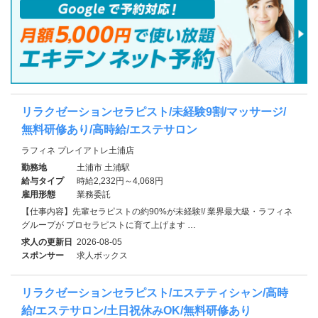
リラクゼーションセラピスト/未経験9割/マッサージ/
無料研修あり/高時給/エステサロン
ラフィネ プレイアトレ土浦店
勤務地
土浦市 土浦駅
給与タイプ
時給2,232円～4,068円
雇用形態
業務委託
【仕事内容】先輩セラピストの約90%が未経験!/ 業界最大級・ラフィネ
グループが プロセラピストに育て上げます …
求人の更新日
2026-08-05
スポンサー
求人ボックス
リラクゼーションセラピスト/エステティシャン/高時
給/エステサロン/土日祝休みOK/無料研修あり