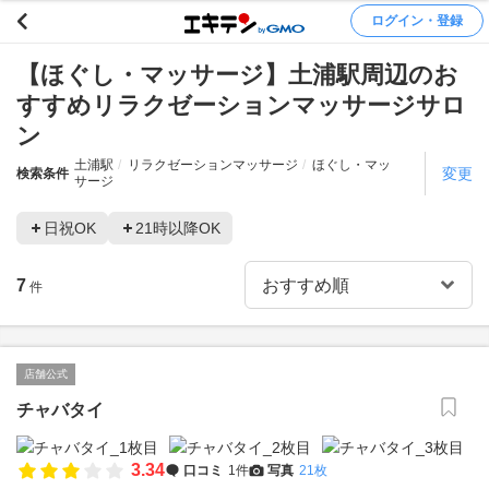
ログイン・登録
【ほぐし・マッサージ】土浦駅周辺のお
すすめリラクゼーションマッサージサロ
ン
土浦駅
リラクゼーションマッサージ
ほぐし・マッ
変更
検索条件
サージ
日祝OK
21時以降OK
7
件
店舗公式
チャバタイ
3.34
口コミ
1件
写真
21枚