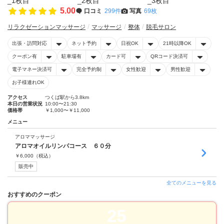
5.00
口コミ
299件
写真
69枚
リラクゼーションマッサージ
マッサージ
整体
脱毛サロン
出張・訪問対応
ネット予約
日祝OK
21時以降OK
クーポン有
駐車場有
カード可
QRコード決済可
電子マネー決済可
完全予約制
女性歓迎
男性歓迎
お子様連れOK
アクセス
つくば駅から3.8km
本日の営業状況
10:00〜21:30
価格帯
￥1,000〜￥11,000
メニュー
アロママッサージ
アロマオイルリンパコース ６０分
￥
6,000
（税込）
販売中
全てのメニューを見る
おすすめのクーポン
25