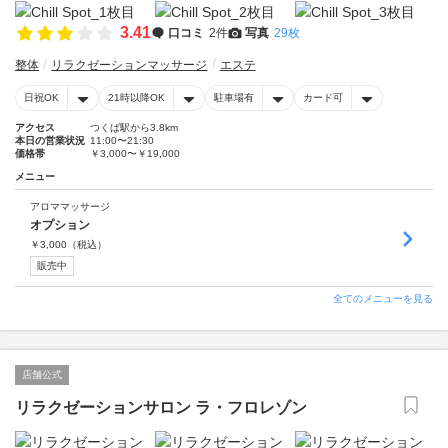
3.41
口コミ
2件
写真
29枚
整体
リラクゼーションマッサージ
エステ
日祝OK
21時以降OK
駐車場有
カード可
アクセス
つくば駅から3.8km
本日の営業状況
11:00〜21:30
価格帯
￥3,000〜￥19,000
メニュー
アロママッサージ
オプション
￥
3,000
（税込）
販売中
全てのメニューを見る
店舗公式
リラクゼーションサロン ラ・フロレゾン