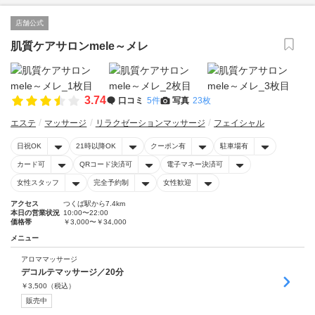
店舗公式
肌質ケアサロンmele～メレ
3.74
口コミ
5件
写真
23枚
エステ
マッサージ
リラクゼーションマッサージ
フェイシャル
日祝OK
21時以降OK
クーポン有
駐車場有
カード可
QRコード決済可
電子マネー決済可
女性スタッフ
完全予約制
女性歓迎
アクセス
つくば駅から7.4km
本日の営業状況
10:00〜22:00
価格帯
￥3,000〜￥34,000
メニュー
アロママッサージ
デコルテマッサージ／20分
￥
3,500
（税込）
販売中