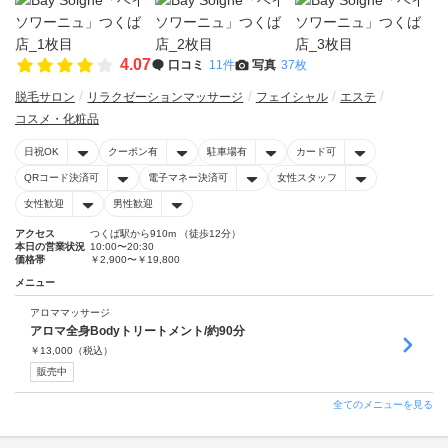
4.07
口コミ
11件
写真
37枚
脱毛サロン
リラクゼーションマッサージ
フェイシャル
エステ
コスメ・化粧品
日祝OK
クーポン有
駐車場有
カード可
QRコード決済可
電子マネー決済可
女性スタッフ
女性歓迎
男性歓迎
アクセス
つくば駅から910m （徒歩12分）
本日の営業状況
10:00〜20:30
価格帯
￥2,900〜￥19,800
メニュー
アロママッサージ
アロマ全身Bodyトリートメント/約90分
￥
13,000
（税込）
販売中
全てのメニューを見る