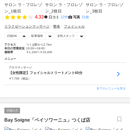
4.33
口コミ
22件
写真
31枚
リラクゼーションマッサージ
整体
フェイシャル
日祝OK
駐車場有
女性スタッフ
アクセス
つくば駅から2.7km
本日の営業状況
10:00〜19:00
価格帯
￥1,100〜￥15,400
メニュー
アロママッサージ
【女性限定】フェイシャルトリートメント60分
￥
7,700
（税込）
全てのメニューを見る
店舗公式
Bay Soigne「ベイソワーニュ」つくば店