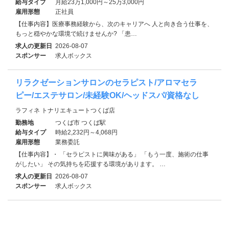
給与タイプ
月給23万1,000円～25万3,000円
雇用形態
正社員
【仕事内容】医療事務経験から、次のキャリアへ 人と向き合う仕事を、
もっと穏やかな環境で続けませんか? 「患…
求人の更新日
2026-08-07
スポンサー
求人ボックス
リラクゼーションサロンのセラピスト/アロマセラ
ピー/エステサロン/未経験OK/ヘッドスパ/資格なし
ラフィネ トナリエキュートつくば店
勤務地
つくば市 つくば駅
給与タイプ
時給2,232円～4,068円
雇用形態
業務委託
【仕事内容】・ 「セラピストに興味がある」 「もう一度、施術の仕事
がしたい」 その気持ちを応援する環境があります。 …
求人の更新日
2026-08-07
スポンサー
求人ボックス