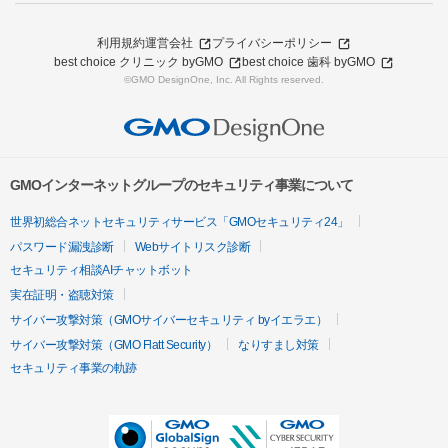
利用規約
運営会社
プライバシーポリシー
best choice クリニック byGMO
best choice 歯科 byGMO
©GMO DesignOne, Inc. All Rights reserved.
GMOインターネットグループのセキュリティ事業について
世界初総合ネットセキュリティサービス「GMOセキュリティ24」
パスワード漏洩診断
Webサイトリスク診断
セキュリティ相談AIチャットボット
実在証明・盗聴対策
サイバー攻撃対策（GMOサイバーセキュリティ byイエラエ）
サイバー攻撃対策（GMO Flatt Security）
なりすまし対策
セキュリティ事業の軌跡