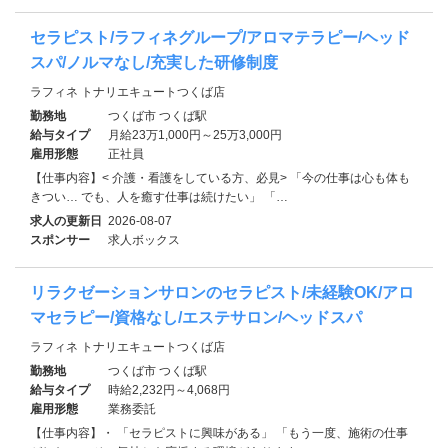
セラピスト/ラフィネグループ/アロマテラピー/ヘッド
スパ/ノルマなし/充実した研修制度
ラフィネ トナリエキュートつくば店
勤務地
つくば市 つくば駅
給与タイプ
月給23万1,000円～25万3,000円
雇用形態
正社員
【仕事内容】< 介護・看護をしている方、必見> 「今の仕事は心も体も
きつい… でも、人を癒す仕事は続けたい」 「…
求人の更新日
2026-08-07
スポンサー
求人ボックス
リラクゼーションサロンのセラピスト/未経験OK/アロ
マセラピー/資格なし/エステサロン/ヘッドスパ
ラフィネ トナリエキュートつくば店
勤務地
つくば市 つくば駅
給与タイプ
時給2,232円～4,068円
雇用形態
業務委託
【仕事内容】・ 「セラピストに興味がある」 「もう一度、施術の仕事