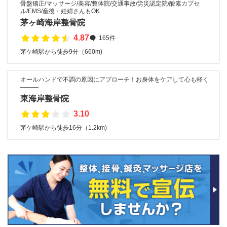
骨盤矯正/マッサージ/美容/整体院/交通事故/労災認定院/酸素カプセ
ル/EMS/産後・妊婦さんもOK
茅ヶ崎海岸整骨院
4.87
165件
茅ケ崎駅から徒歩9分（660m)
オールハンドで不調の原因にアプローチ！お身体をケアして心も軽く
―――
東海岸整骨院
3.10
茅ケ崎駅から徒歩16分（1.2km)