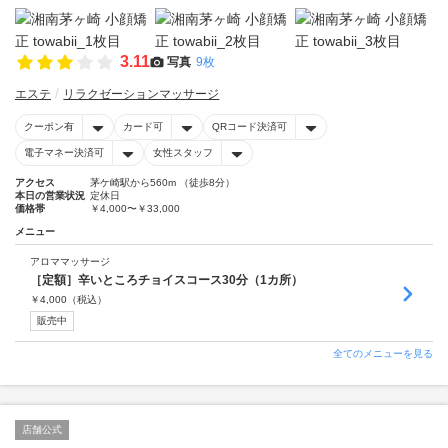
3.11
写真
9枚
エステ
リラクゼーションマッサージ
クーポン有
カード可
QRコード決済可
電子マネー決済可
女性スタッフ
アクセス
茅ケ崎駅から560m （徒歩8分）
本日の営業状況
定休日
価格帯
￥4,000〜￥33,000
メニュー
アロママッサージ
［定額］辛いところチョイスコース30分（1カ所）
￥
4,000
（税込）
販売中
全てのメニューを見る
店舗公式