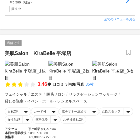
￥
5,500
（税込）
販売中
全てのメニューを見る
店舗公式
美肌Salon KiraBelle 平塚店
3.46
口コミ
3件
写真
35枚
フェイシャル
エステ
脱毛サロン
リラクゼーションマッサージ
貸し会議室・イベントホール・レンタルスペース
日祝OK
カード可
電子マネー決済可
女性スタッフ
女性歓迎
無料体験
お子様連れOK
アクセス
茅ケ崎駅から5.6km
本日の営業状況
10:00〜18:30
価格帯
￥1,980〜￥27,360