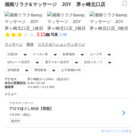
湘南リラク&マッサージ JOY 茅ヶ崎北口店
3.11
写真
14枚
マッサージ
整体
リラクゼーションマッサージ
日祝OK
クーポン有
駐車場有
カード可
QRコード決済可
電子マネー決済可
女性スタッフ
女性歓迎
男性歓迎
お子様連れOK
アクセス
茅ケ崎駅から180m （徒歩3分）
本日の営業状況
9:30〜21:00
価格帯
￥2,800〜￥13,500
メニュー
アロママッサージ
アロマほぐし60分【背面】
￥
8,000
（税込）
販売中
全てのメニューを見る