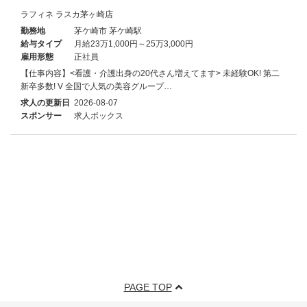
ラフィネ ラスカ茅ヶ崎店
勤務地
茅ケ崎市 茅ケ崎駅
給与タイプ
月給23万1,000円～25万3,000円
雇用形態
正社員
【仕事内容】<看護・介護出身の20代さん増えてます> 未経験OK! 第二
新卒多数! V 全国で人気の美容グループ…
求人の更新日
2026-08-07
スポンサー
求人ボックス
PAGE TOP