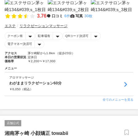
3.76
口コミ
6件
写真
30枚
エステ
リラクゼーションマッサージ
クーポン有
駐車場有
QRコード決済可
電子マネー決済可
アクセス
茅ケ崎駅から1.8km （徒歩23分）
本日の営業状況
定休日
価格帯
￥2,200〜￥17,000
メニュー
アロママッサージ
わがままリラクゼーション60分
￥
6,050
（税込）
全てのメニューを見る
店舗公式
湘南茅ヶ崎 小顔矯正 towabii