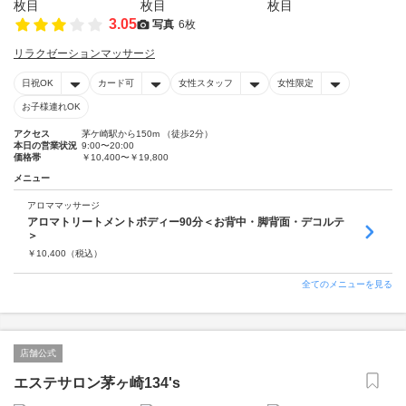
3.05
写真
6枚
リラクゼーションマッサージ
日祝OK
カード可
女性スタッフ
女性限定
お子様連れOK
アクセス
茅ケ崎駅から150m （徒歩2分）
本日の営業状況
9:00〜20:00
価格帯
￥10,400〜￥19,800
メニュー
アロママッサージ
アロマトリートメントボディー90分＜お背中・脚背面・デコルテ
＞
￥
10,400
（税込）
全てのメニューを見る
店舗公式
エステサロン茅ヶ崎134's