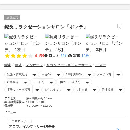
店舗公式
鍼灸リラクゼーションサロン「ボンテ」
4.28
口コミ
31件
写真
16枚
鍼灸
整体
マッサージ
リラクゼーションマッサージ
エステ
出張・訪問対応
日祝OK
21時以降OK
クーポン有
駐車場有
カード可
QRコード決済可
電子マネー決済可
女性スタッフ
女性歓迎
男性歓迎
アクセス
茅ケ崎駅から3.1km
本日の営業状況
11:00〜23:00
価格帯
￥1,000〜￥12,000
メニュー
アロママッサージ
アロマオイルマッサージ50分