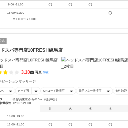
9:00~21:00
15:00~21:00
￥1,000〜￥6,000
公式
ドスパ専門店10FRESH練馬店
3.10
写真
9枚
クゼーションマッサージ
OK
カード可
QRコード決済可
電子マネー決済可
女性歓迎
ス
桜台駅(東京)から410m （徒歩6分）
営業状況
12:00〜21:00
月
火
水
木
10:00~19:00
12:00~21:00