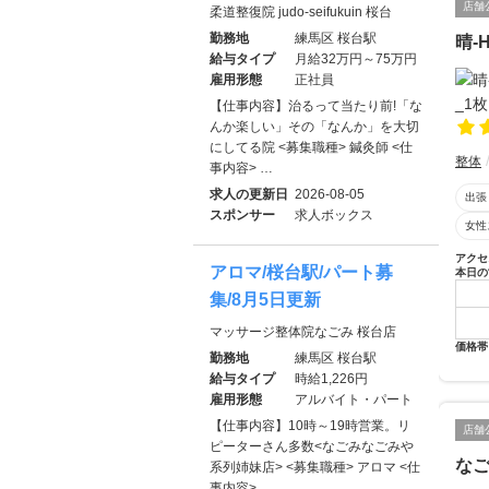
店舗
柔道整復院 judo-seifukuin 桜台
勤務地
練馬区 桜台駅
晴-
給与タイプ
月給32万円～75万円
雇用形態
正社員
【仕事内容】治るって当たり前!「な
んか楽しい」その「なんか」を大切
にしてる院 <募集職種> 鍼灸師 <仕
整体
事内容> …
求人の更新日
2026-08-05
出張
スポンサー
求人ボックス
女性
アクセ
アロマ/桜台駅/パート募
本日の
集/8月5日更新
マッサージ整体院なごみ 桜台店
価格帯
勤務地
練馬区 桜台駅
給与タイプ
時給1,226円
雇用形態
アルバイト・パート
【仕事内容】10時～19時営業。リ
店舗
ピーターさん多数<なごみなごみや
な
系列姉妹店> <募集職種> アロマ <仕
事内容>…