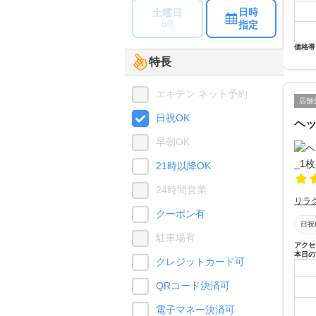
日時
土曜日
指定
8/8
価格帯
特長
エキテン ネット予約
店舗
日祝OK
ヘッ
早朝OK
21時以降OK
24時間営業
リラ
クーポン有
日祝
駐車場有
アクセ
本日の
クレジットカード可
QRコード決済可
電子マネー決済可