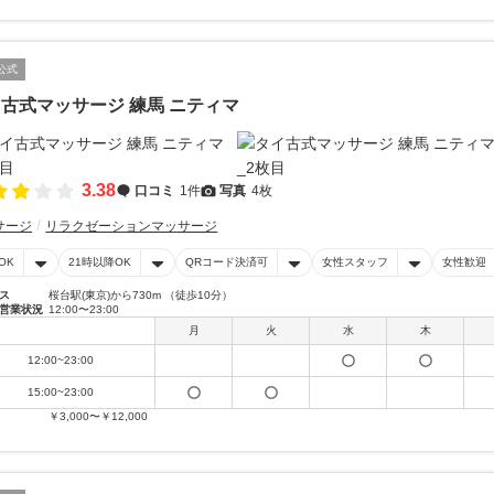
公式
古式マッサージ 練馬 ニティマ
3.38
口コミ
1件
写真
4枚
サージ
リラクゼーションマッサージ
OK
21時以降OK
QRコード決済可
女性スタッフ
女性歓迎
ス
桜台駅(東京)から730m （徒歩10分）
営業状況
12:00〜23:00
月
火
水
木
12:00~23:00
15:00~23:00
￥3,000〜￥12,000