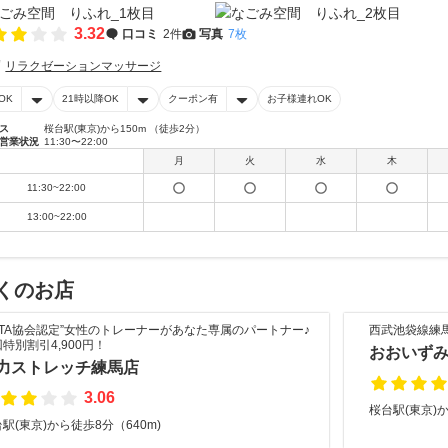
3.32
口コミ
2件
写真
7枚
リラクゼーションマッサージ
OK
21時以降OK
クーポン有
お子様連れOK
ス
桜台駅(東京)から150m （徒歩2分）
営業状況
11:30〜22:00
月
火
水
木
11:30~22:00
13:00~22:00
くのお店
ZSTA協会認定”女性のトレーナーがあなた専属のパートナー♪
西武池袋線練馬
特別割引4,900円！
おおいず
力ストレッチ練馬店
3.06
桜台駅(東京)か
駅(東京)から徒歩8分（640m)