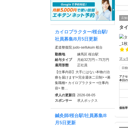
店舗
タイ
カイロプラクター/桜台駅/
社員募集/8月5日更新
柔道整復院 judo-seifukuin 桜台
勤務地
練馬区 桜台駅
マッ
給与タイプ
月給32万円～75万円
雇用形態
正社員
日祝
【仕事内容】大手にはない本物の治
アクセ
療を届けます!<完全週休二日制> <募
本日の
集職種> カイロプラクター <仕事内
容> 整…
求人の更新日
2026-08-05
スポンサー
求人ボックス
価格帯
鍼灸師/桜台駅/社員募集/8
月5日更新