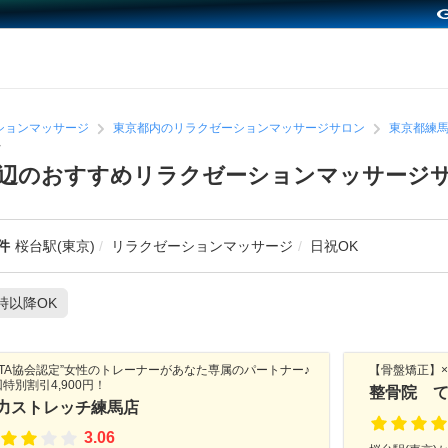
ションマッサージ
東京都内のリラクゼーションマッサージサロン
東京都練
ン
)周辺のおすすめリラクゼーションマッサージ
件
桜台駅(東京)
リラクゼーションマッサージ
日祝OK
1時以降OK
ZSTA協会認定”女性のトレーナーがあなた専属のパートナー♪
【骨盤矯正】
特別割引4,900円！
整骨院 
力ストレッチ練馬店
3.06