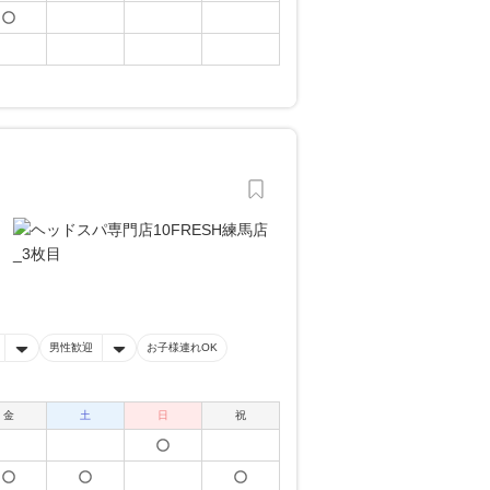
男性歓迎
お子様連れOK
金
土
日
祝