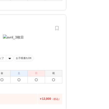
ッフ
お子様連れOK
金
土
日
祝
12,000
￥
（税込）