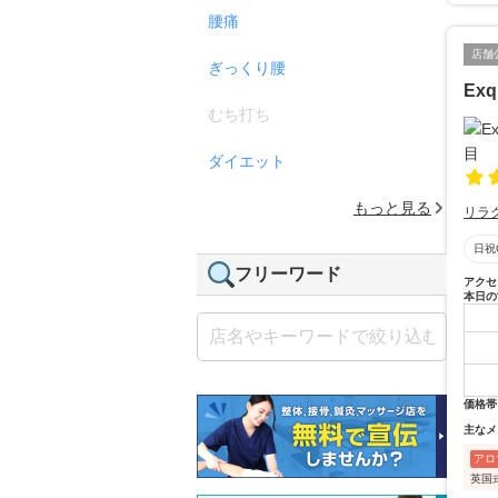
腰痛
店舗
ぎっくり腰
Exqu
むち打ち
ダイエット
もっと見る
リラ
日祝
フリーワード
アクセ
本日の
価格帯
主なメ
アロ
英国式