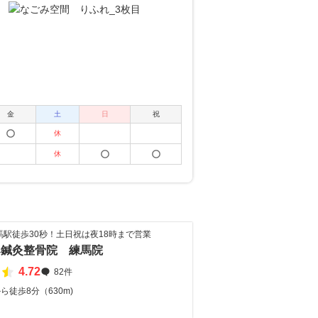
金
土
日
祝
休
休
駅徒歩30秒！土日祝は夜18時まで営業
み鍼灸整骨院 練馬院
4.72
82件
ら徒歩8分（630m)