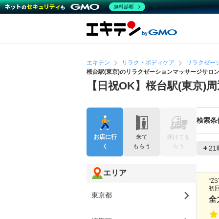
無料診断
エキテン
リラク・ボディケア
リラクゼー
桜台駅(東京)のリラクゼーションマッサージサロ
【日祝OK】桜台駅(東京
検索条
お店に行
来て
届けても
く
もらう
らう
2
エリア
“
初回
東京都
全