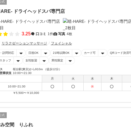
公式
HARE- ドライヘッドスパ専門店
3.25
口コミ
1件
写真
4枚
リラクゼーションマッサージ
フェイシャル
・訪問対応
日祝OK
21時以降OK
カード可
QRコード決済
スタッフ
女性歓迎
男性限定
ス
桜台駅(東京)から910m （徒歩12分）
営業状況
10:00〜21:30
月
火
水
木
10:00~21:30
休
￥5,500〜￥10,000
公式
ごみ空間 りふれ