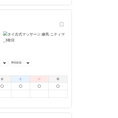
男性歓迎
金
土
日
祝