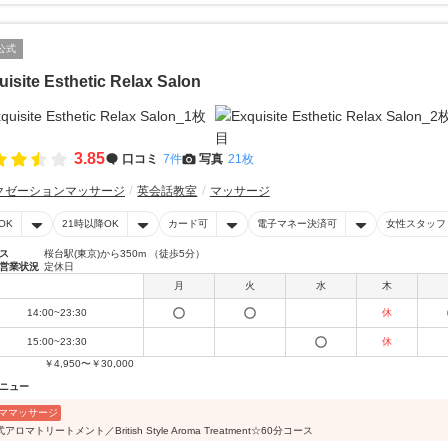
公式
isite Esthetic Relax Salon
3.85
口コミ
7件
写真
21枚
クゼーションマッサージ
英会話教室
マッサージ
OK
21時以降OK
カード可
電子マネー決済可
女性スタッフ
ス
桜台駅(東京)から350m （徒歩5分）
営業状況
定休日
月
火
水
木
14:00~23:30
休
15:00~23:30
休
￥4,950〜￥30,000
ニュー
ママッサージ
アロマトリートメント／British Style Aroma Treatment☆60分コース