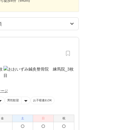
ら徒歩8分（640m)
サージ
男性歓迎
お子様連れOK
金
土
日
祝