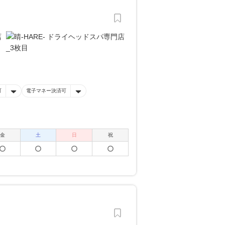
可
電子マネー決済可
金
土
日
祝