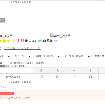
￥8,800〜￥11,000
公式
l
3.75
口コミ
8件
写真
7枚
テ
リラクゼーションマッサージ
OK
カード可
QRコード決済可
電子マネー決済可
女性スタ
ス
桜台駅(東京)から84m （徒歩2分）
営業状況
10:00〜19:00
月
火
水
木
10:00~19:00
￥1,000〜￥15,000
ニュー
ママッサージ
アロマトリートメント 90分