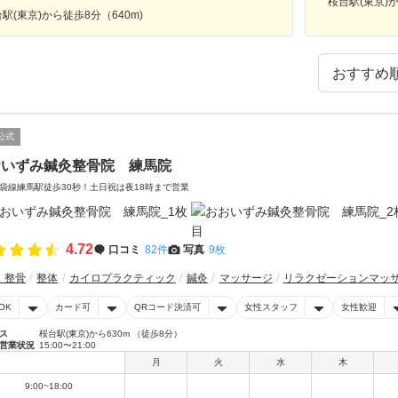
桜台駅(東京)か
駅(東京)から徒歩8分（640m)
公式
おいずみ鍼灸整骨院 練馬院
袋線練馬駅徒歩30秒！土日祝は夜18時まで営業
4.72
口コミ
82件
写真
9枚
・整骨
整体
カイロプラクティック
鍼灸
マッサージ
リラクゼーションマッ
OK
カード可
QRコード決済可
女性スタッフ
女性歓迎
ス
桜台駅(東京)から630m （徒歩8分）
営業状況
15:00〜21:00
月
火
水
木
9:00~18:00