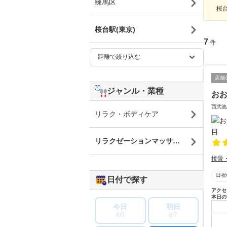
練馬区
桜台
桜台駅(東京)
7
件
店舗
ジャンル・業種
お
西武池
リラク・ボディケア
リラクゼーションマッサージ
接骨
日祝
日付で探す
アクセ
本日の
今日
明日
8/6
8/7