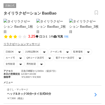
店舗公式
タイリラクゼーション BaoBao
3.25
口コミ
1件
写真
8枚
リラクゼーションマッサージ
日祝OK
21時以降OK
クーポン有
駐車場有
カード可
QRコード決済可
電子マネー決済可
女性歓迎
男性歓迎
アクセス
京急川崎駅から540m （徒歩7分）
本日の営業状況
12:00〜23:00
価格帯
￥5,000〜￥9,500
メニュー
ほぐし・マッサージ
ヘッド&ネック30分+タイ古式60分
￥
7,500
（税込）