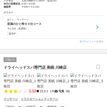
アクセス
京急川崎駅から380m （徒歩5分）
本日の営業状況
8:00〜23:00
価格帯
￥500〜￥4,200
メニュー
ほぐし・マッサージ
至福のひと時９０分コース
￥
4,200
（非課税）
販売中
全てのメニューを見る
店舗公式
ドライヘッドスパ専門店 美眠 川崎店
3.32
口コミ
1件
写真
3枚
マッサージ
リラクゼーションマッサージ
日祝OK
女性歓迎
男性歓迎