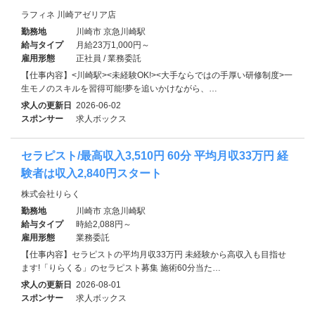
ラフィネ 川崎アゼリア店
勤務地
川崎市 京急川崎駅
給与タイプ
月給23万1,000円～
雇用形態
正社員 / 業務委託
【仕事内容】<川崎駅><未経験OK!><大手ならではの手厚い研修制度>一
生モノのスキルを習得可能!夢を追いかけながら、…
求人の更新日
2026-06-02
スポンサー
求人ボックス
セラピスト/最高収入3,510円 60分 平均月収33万円 経
験者は収入2,840円スタート
株式会社りらく
勤務地
川崎市 京急川崎駅
給与タイプ
時給2,088円～
雇用形態
業務委託
【仕事内容】セラピストの平均月収33万円 未経験から高収入も目指せ
ます!「りらくる」のセラピスト募集 施術60分当た…
求人の更新日
2026-08-01
スポンサー
求人ボックス