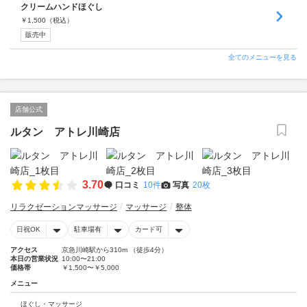
クリームハンドほぐし
￥
1,500
（税込）
販売中
全てのメニューを見る
店舗公式
ルタン アトレ川崎店
3.70
口コミ
10件
写真
20枚
リラクゼーションマッサージ
マッサージ
整体
日祝OK
駐車場有
カード可
アクセス
京急川崎駅から310m （徒歩4分）
本日の営業状況
10:00〜21:00
価格帯
￥1,500〜￥5,000
メニュー
ほぐし・マッサージ