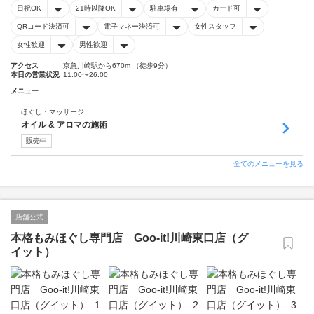
日祝OK
21時以降OK
駐車場有
カード可
QRコード決済可
電子マネー決済可
女性スタッフ
女性歓迎
男性歓迎
アクセス
京急川崎駅から670m （徒歩9分）
本日の営業状況
11:00〜26:00
メニュー
ほぐし・マッサージ
オイル & アロマの施術
販売中
全てのメニューを見る
店舗公式
本格もみほぐし専門店 Goo-it!川崎東口店（グ
イット）