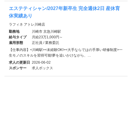
エステティシャン/2027年新卒生 完全週休2日 産休育
休実績あり
ラフィネ アトレ川崎店
勤務地
川崎市 京急川崎駅
給与タイプ
月給23万1,000円～
雇用形態
正社員 / 業務委託
【仕事内容】<川崎駅><未経験OK!><大手ならではの手厚い研修制度>一
生モノのスキルを習得可能!夢を追いかけながら、…
求人の更新日
2026-06-02
スポンサー
求人ボックス