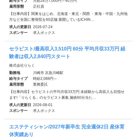
給与タイプ
月給28万7,000円～40万円
雇用形態
正社員
【仕事内容】関東をはじめ、北海道・東北・関西 ・東海・中国・九州地
方など全国に整骨院を60店舗 展開しているICHIN…
求人の更新日
2026-07-24
スポンサー
求人ボックス
セラピスト/最高収入3,510円 60分 平均月収33万円 経
験者は収入2,840円スタート
株式会社りらく
勤務地
川崎市 京急川崎駅
給与タイプ
時給2,088円～
雇用形態
業務委託
【仕事内容】セラピストの平均月収33万円 未経験から高収入も目指せ
ます!「りらくる」のセラピスト募集 施術60分当た…
求人の更新日
2026-08-01
スポンサー
求人ボックス
エステティシャン/2027年新卒生 完全週休2日 産休育
休実績あり