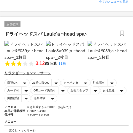
全てのメニューを見る
店舗公式
ドライヘッドスパ Laule'a ~head spa~
3.12
写真
11枚
リラクゼーションマッサージ
日祝OK
21時以降OK
クーポン有
駐車場有
カード可
QRコード決済可
女性スタッフ
女性歓迎
男性歓迎
無料体験
アクセス
京急川崎駅から500m （徒歩7分）
本日の営業状況
12:00〜24:00
価格帯
￥500〜￥9,500
メニュー
ほぐし・マッサージ