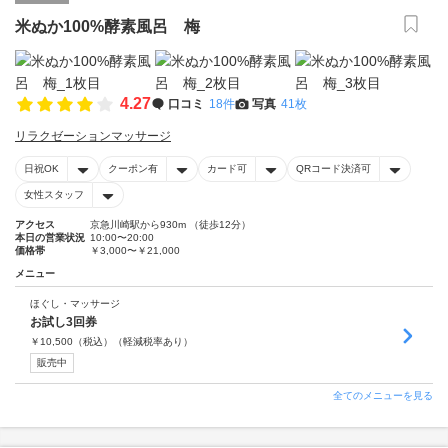
米ぬか100%酵素風呂 梅
4.27
口コミ
18件
写真
41枚
リラクゼーションマッサージ
日祝OK
クーポン有
カード可
QRコード決済可
女性スタッフ
アクセス
京急川崎駅から930m （徒歩12分）
本日の営業状況
10:00〜20:00
価格帯
￥3,000〜￥21,000
メニュー
ほぐし・マッサージ
お試し3回券
￥
10,500
（税込）
（軽減税率あり）
販売中
全てのメニューを見る