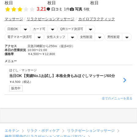
3.21
口コミ
1件
写真
6枚
マッサージ
リラクゼーションマッサージ
カイロプラクティック
日祝OK
カード可
QRコード決済可
電子マネー決済可
女性スタッフ
女性歓迎
男性歓迎
アクセス
京急川崎駅から250m （徒歩4分）
本日の営業状況
10:00〜21:00
価格帯
￥4,500〜￥12,800
メニュー
ほぐし・マッサージ
当日OK【実績No.1お試し】本格全身もみほぐしマッサージ60分
￥
4,500
（税込）
販売中
全てのメニューを見る
エキテン
リラク・ボディケア
リラクゼーションマッサージ
神奈川県内のリラクゼーションマッサージサロン