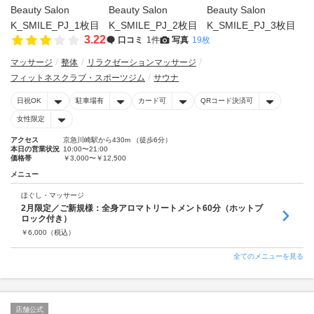
3.22
口コミ
1件
写真
19枚
マッサージ
整体
リラクゼーションマッサージ
フィットネスクラブ・スポーツジム
サウナ
日祝OK
駐車場有
カード可
QRコード決済可
女性限定
アクセス
京急川崎駅から430m （徒歩6分）
本日の営業状況
10:00〜21:00
価格帯
￥3,000〜￥12,500
メニュー
ほぐし・マッサージ
2月限定／ご新規様：全身アロマトリートメント60分（ホットブ
ロック付き）
￥
6,000
（税込）
全てのメニューを見る
店舗公式