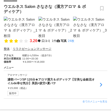
ウエルネス Salon さなさな（漢方アロマ ＆ ボ
ディケア）
3.26
口コミ
1件
写真
24枚
整体
リラクゼーションマッサージ
アクセス
柏駅から530m （徒歩7分）
本日の営業状況
11:00〜20:30
価格帯
￥4,000〜￥16,000
メニュー
アロママッサージ
濃密パーツSP 120分★アロマ漢方＆ボディケア【甘美な金銀花オ
イルde幸せ気分】美肌×疲労×夏バテ
￥
15,000
（税込）
販売中
全てのメニューを見る