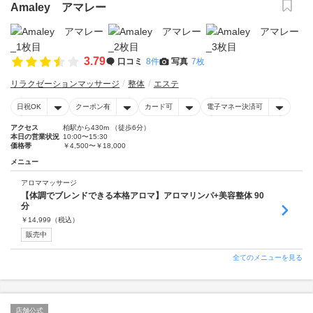
Amaley アマレー
3.79
口コミ
8件
写真
7枚
リラクゼーションマッサージ
整体
エステ
日祝OK
クーポン有
カード可
電子マネー決済可
アクセス
柏駅から430m （徒歩6分）
本日の営業状況
10:00〜15:30
価格帯
￥4,500〜￥18,000
メニュー
アロママッサージ
【体調でブレンドできる本格アロマ】アロマリンパ+美容整体 90
分
￥
14,999
（税込）
販売中
全てのメニューを見る
店舗公式