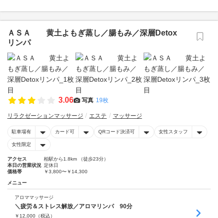
ＡＳＡ 黄土よもぎ蒸し／腸もみ／深層Detox
リンパ
3.06
写真
19枚
リラクゼーションマッサージ
エステ
マッサージ
駐車場有
カード可
QRコード決済可
女性スタッフ
女性限定
アクセス
柏駅から1.8km （徒歩23分）
本日の営業状況
定休日
価格帯
￥3,800〜￥14,300
メニュー
アロママッサージ
＼疲労＆ストレス解放／アロマリンパ 90分
￥
12,000
（税込）