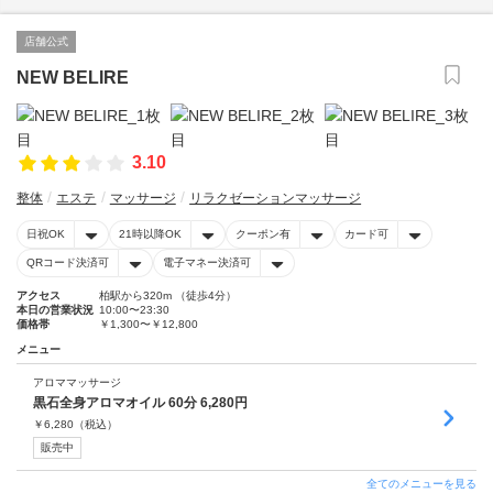
店舗公式
NEW BELIRE
3.10
整体
エステ
マッサージ
リラクゼーションマッサージ
日祝OK
21時以降OK
クーポン有
カード可
QRコード決済可
電子マネー決済可
アクセス
柏駅から320m （徒歩4分）
本日の営業状況
10:00〜23:30
価格帯
￥1,300〜￥12,800
メニュー
アロママッサージ
黒石全身アロマオイル 60分 6,280円
￥
6,280
（税込）
販売中
全てのメニューを見る