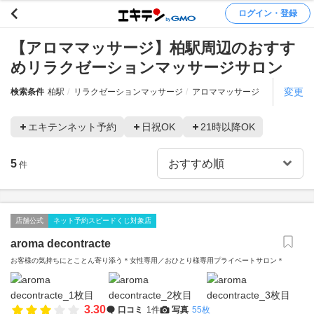
ログイン・登録
【アロママッサージ】柏駅周辺のおすす
めリラクゼーションマッサージサロン
変更
検索条件
柏駅
リラクゼーションマッサージ
アロママッサージ
エキテンネット予約
日祝OK
21時以降OK
5
件
店舗公式
ネット予約スピードくじ対象店
aroma decontracte
お客様の気持ちにとことん寄り添う＊女性専用／おひとり様専用プライベートサロン＊
3.30
口コミ
1件
写真
55枚