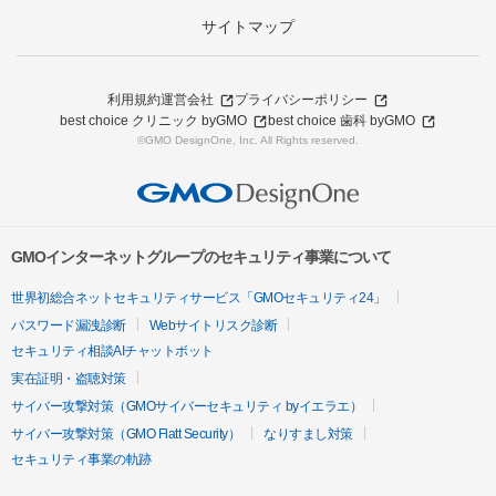
サイトマップ
利用規約
運営会社
プライバシーポリシー
best choice クリニック byGMO
best choice 歯科 byGMO
©GMO DesignOne, Inc. All Rights reserved.
GMOインターネットグループのセキュリティ事業について
世界初総合ネットセキュリティサービス「GMOセキュリティ24」
パスワード漏洩診断
Webサイトリスク診断
セキュリティ相談AIチャットボット
実在証明・盗聴対策
サイバー攻撃対策（GMOサイバーセキュリティ byイエラエ）
サイバー攻撃対策（GMO Flatt Security）
なりすまし対策
セキュリティ事業の軌跡