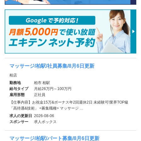
マッサージ/柏駅/社員募集/8月6日更新
柏店
勤務地
柏市 柏駅
給与タイプ
月給26万円～100万円
雇用形態
正社員
【仕事内容】お祝金15万&ボーナス年2回週休2日 未経験可!業界TOP級
「高待遇&技術」 <募集職種> マッサージ …
求人の更新日
2026-08-06
スポンサー
求人ボックス
マッサージ/柏駅/パート募集/8月6日更新