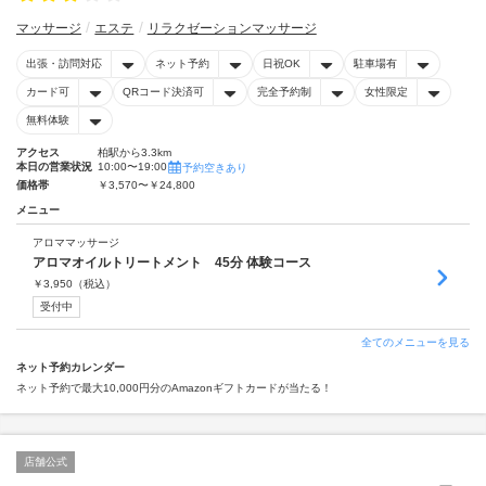
マッサージ
エステ
リラクゼーションマッサージ
出張・訪問対応
ネット予約
日祝OK
駐車場有
カード可
QRコード決済可
完全予約制
女性限定
無料体験
アクセス
柏駅から3.3km
本日の営業状況
10:00〜19:00
予約空きあり
価格帯
￥3,570〜￥24,800
メニュー
アロママッサージ
アロマオイルトリートメント 45分 体験コース
￥
3,950
（税込）
受付中
全てのメニューを見る
ネット予約カレンダー
ネット予約で最大10,000円分のAmazonギフトカードが当たる！
店舗公式