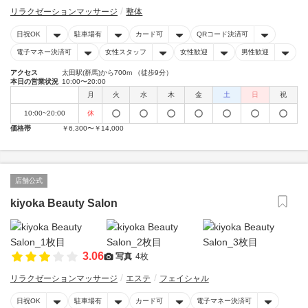
リラクゼーションマッサージ
整体
日祝OK
駐車場有
カード可
QRコード決済可
電子マネー決済可
女性スタッフ
女性歓迎
男性歓迎
アクセス
太田駅(群馬)から700m （徒歩9分）
本日の営業状況
10:00〜20:00
月
火
水
木
金
土
日
祝
10:00~20:00
休
価格帯
￥6,300〜￥14,000
店舗公式
kiyoka Beauty Salon
3.06
写真
4枚
リラクゼーションマッサージ
エステ
フェイシャル
日祝OK
駐車場有
カード可
電子マネー決済可