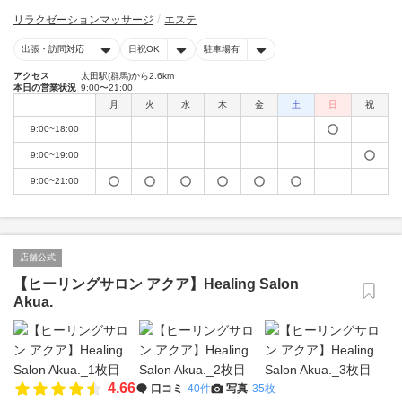
リラクゼーションマッサージ
エステ
出張・訪問対応
日祝OK
駐車場有
アクセス
太田駅(群馬)から2.6km
本日の営業状況
9:00〜21:00
月
火
水
木
金
土
日
祝
9:00~18:00
9:00~19:00
9:00~21:00
店舗公式
【ヒーリングサロン アクア】Healing Salon
Akua.
4.66
口コミ
40件
写真
35枚