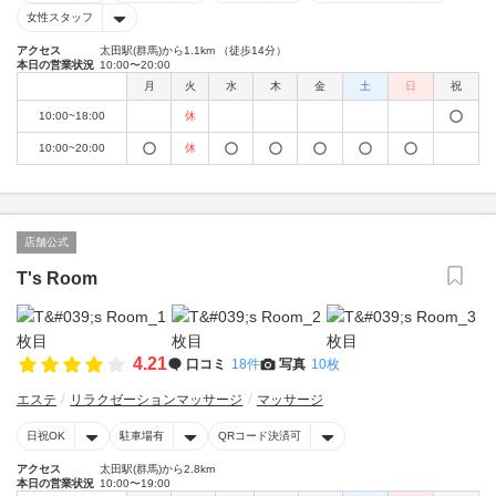
女性スタッフ
アクセス
太田駅(群馬)から1.1km （徒歩14分）
本日の営業状況
10:00〜20:00
月
火
水
木
金
土
日
祝
10:00~18:00
休
10:00~20:00
休
店舗公式
T's Room
4.21
口コミ
18件
写真
10枚
エステ
リラクゼーションマッサージ
マッサージ
日祝OK
駐車場有
QRコード決済可
アクセス
太田駅(群馬)から2.8km
本日の営業状況
10:00〜19:00