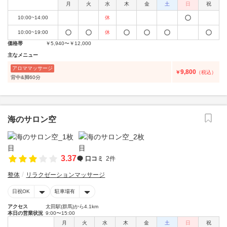
月
火
水
木
金
土
日
祝
10:00~14:00
休
10:00~19:00
休
価格帯
￥5,940〜￥12,000
主なメニュー
アロママッサージ
9,800
￥
（税込）
背中&脚60分
海のサロン空
3.37
口コミ
2件
整体
リラクゼーションマッサージ
日祝OK
駐車場有
アクセス
太田駅(群馬)から4.1km
本日の営業状況
9:00〜15:00
月
火
水
木
金
土
日
祝