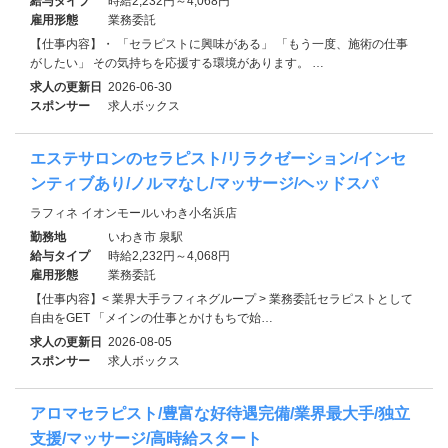
給与タイプ
時給2,232円～4,068円
雇用形態
業務委託
【仕事内容】・ 「セラピストに興味がある」 「もう一度、施術の仕事
がしたい」 その気持ちを応援する環境があります。 …
求人の更新日
2026-06-30
スポンサー
求人ボックス
エステサロンのセラピスト/リラクゼーション/インセ
ンティブあり/ノルマなし/マッサージ/ヘッドスパ
ラフィネ イオンモールいわき小名浜店
勤務地
いわき市 泉駅
給与タイプ
時給2,232円～4,068円
雇用形態
業務委託
【仕事内容】< 業界大手ラフィネグループ > 業務委託セラピストとして
自由をGET 「メインの仕事とかけもちで始…
求人の更新日
2026-08-05
スポンサー
求人ボックス
アロマセラピスト/豊富な好待遇完備/業界最大手/独立
支援/マッサージ/高時給スタート