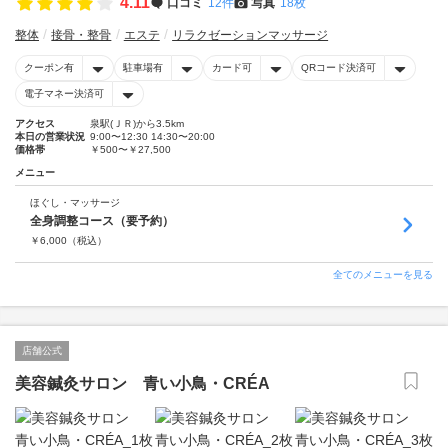
4.11
口コミ
12件
写真
18枚
整体
接骨・整骨
エステ
リラクゼーションマッサージ
クーポン有
駐車場有
カード可
QRコード決済可
電子マネー決済可
アクセス
泉駅(ＪＲ)から3.5km
本日の営業状況
9:00〜12:30 14:30〜20:00
価格帯
￥500〜￥27,500
メニュー
ほぐし・マッサージ
全身調整コース（要予約）
￥
6,000
（税込）
全てのメニューを見る
店舗公式
美容鍼灸サロン 青い小鳥・CRÉA