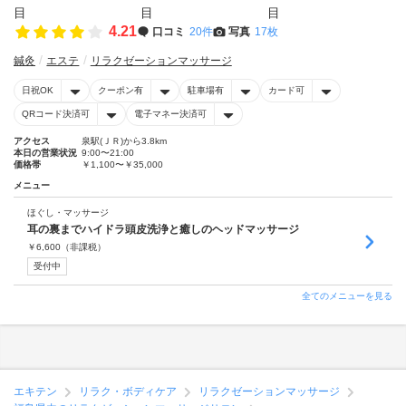
4.21
口コミ
20件
写真
17枚
鍼灸
エステ
リラクゼーションマッサージ
日祝OK
クーポン有
駐車場有
カード可
QRコード決済可
電子マネー決済可
アクセス
泉駅(ＪＲ)から3.8km
本日の営業状況
9:00〜21:00
価格帯
￥1,100〜￥35,000
メニュー
ほぐし・マッサージ
耳の裏までハイドラ頭皮洗浄と癒しのヘッドマッサージ
￥
6,600
（非課税）
受付中
全てのメニューを見る
エキテン
リラク・ボディケア
リラクゼーションマッサージ