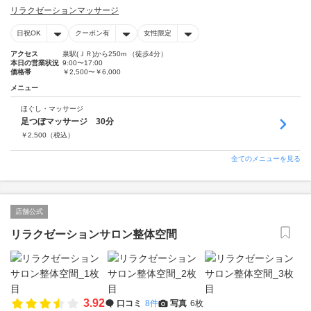
リラクゼーションマッサージ
日祝OK
クーポン有
女性限定
アクセス
泉駅(ＪＲ)から250m （徒歩4分）
本日の営業状況
9:00〜17:00
価格帯
￥2,500〜￥6,000
メニュー
ほぐし・マッサージ
足つぼマッサージ 30分
￥
2,500
（税込）
全てのメニューを見る
店舗公式
リラクゼーションサロン整体空間
3.92
口コミ
8件
写真
6枚