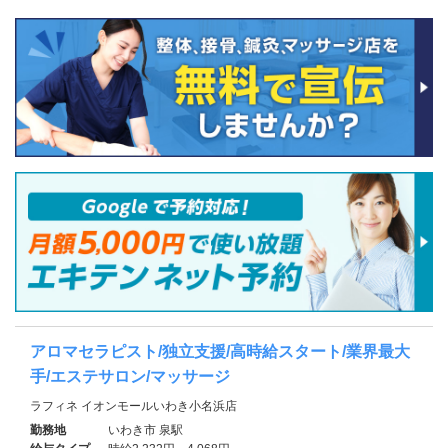
アロマセラピスト/独立支援/高時給スタート/業界最大
手/エステサロン/マッサージ
ラフィネ イオンモールいわき小名浜店
勤務地
いわき市 泉駅