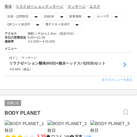
整体
リラクゼーションマッサージ
マッサージ
エステ
出張・訪問対応
日祝OK
駐車場有
カード可
QRコード決済可
電子マネー決済可
アクセス
泉駅(ＪＲ)から1.2km （徒歩15分）
本日の営業状況
9:00〜21:00
価格帯
￥2,500〜￥33,000
メニュー
ほぐし・マッサージ
リラクゼーション整体(60分)+無水ヘッドスパ(20分)セット
￥
8,000
（税込）
全てのメニューを見る
店舗公式
BODY PLANET
3.35
口コミ
2件
写真
14枚