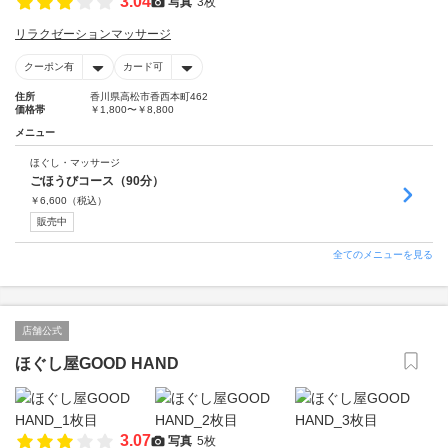
3.04
写真
3枚
リラクゼーションマッサージ
クーポン有
カード可
住所
香川県高松市香西本町462
価格帯
￥1,800〜￥8,800
メニュー
ほぐし・マッサージ
ごほうびコース（90分）
￥
6,600
（税込）
販売中
全てのメニューを見る
店舗公式
ほぐし屋GOOD HAND
3.07
写真
5枚