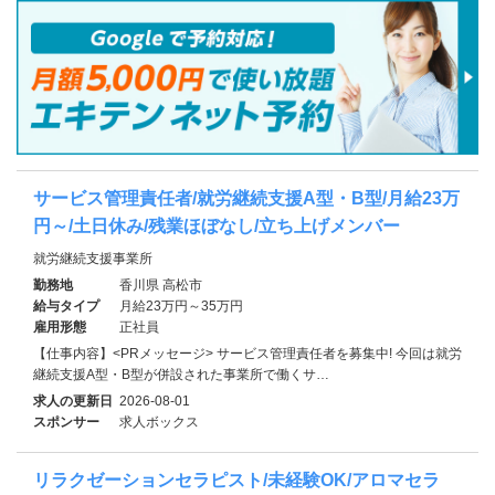
サービス管理責任者/就労継続支援A型・B型/月給23万
円～/土日休み/残業ほぼなし/立ち上げメンバー
就労継続支援事業所
勤務地
香川県 高松市
給与タイプ
月給23万円～35万円
雇用形態
正社員
【仕事内容】<PRメッセージ> サービス管理責任者を募集中! 今回は就労
継続支援A型・B型が併設された事業所で働くサ…
求人の更新日
2026-08-01
スポンサー
求人ボックス
リラクゼーションセラピスト/未経験OK/アロマセラ