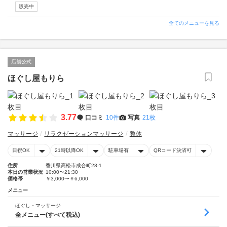
販売中
全てのメニューを見る
店舗公式
ほぐし屋もりら
3.77
口コミ
10件
写真
21枚
マッサージ
リラクゼーションマッサージ
整体
日祝OK
21時以降OK
駐車場有
QRコード決済可
住所
香川県高松市成合町28-1
本日の営業状況
10:00〜21:30
価格帯
￥3,000〜￥6,000
メニュー
ほぐし・マッサージ
全メニュー(すべて税込)