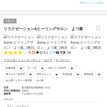
全てのメニューを見る
店舗公式
リラクゼーション&ヒーリングサロン よつ葉
4.11
口コミ
12件
写真
6枚
リラクゼーションマッサージ
エステ
マッサージ
駐車場有
カード可
QRコード決済可
電子マネー決済可
女性スタッフ
女性歓迎
男性歓迎
あん摩マッサージ指圧師
はり師
住所
香川県高松市昭和町2-3-23
本日の営業状況
定休日
価格帯
￥2,000〜￥11,000
メニュー
ほぐし・マッサージ