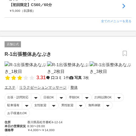
【初回限定】CS60／60分
￥
5,000
（非課税）
全てのメニューを見る
店舗公式
R-1出張整体あなぶき
3.31
口コミ
1件
写真
3枚
エステ
リラクゼーションマッサージ
整体
出張・訪問対応
日祝OK
早朝OK
21時以降OK
駐車場有
女性歓迎
男性歓迎
無料体験
お子様連れOK
住所
香川県高松市番町4-12-14
本日の営業状況
8:30〜26:00
価格帯
￥4,000〜￥14,000