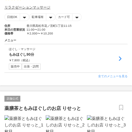
リラクゼーションマッサージ
日祝OK
駐車場有
カード可
住所
香川県高松市花ノ宮町1丁目11-15
本日の営業状況
11:00〜21:00
価格帯
￥2,000〜￥10,200
メニュー
ほぐし・マッサージ
もみほぐし90分
￥
7,800
（税込）
販売中
出張・訪問
全てのメニューを見る
店舗公式
薬膳茶ともみほぐしのお店 りせっと