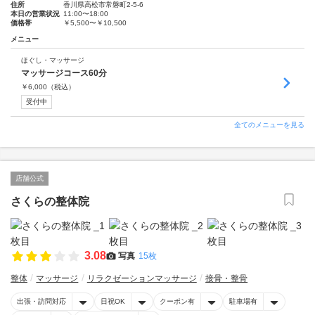
住所
香川県高松市常磐町2-5-6
本日の営業状況
11:00〜18:00
価格帯
￥5,500〜￥10,500
メニュー
ほぐし・マッサージ
マッサージコース60分
￥
6,000
（税込）
受付中
全てのメニューを見る
店舗公式
さくらの整体院
3.08
写真
15枚
整体
マッサージ
リラクゼーションマッサージ
接骨・整骨
出張・訪問対応
日祝OK
クーポン有
駐車場有