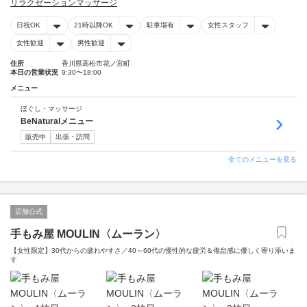
リラクゼーションマッサージ
日祝OK
21時以降OK
駐車場有
女性スタッフ
女性歓迎
男性歓迎
住所
香川県高松市花ノ宮町
本日の営業状況
9:30〜18:00
メニュー
ほぐし・マッサージ
BeNaturalメニュー
販売中
出張・訪問
全てのメニューを見る
店舗公式
手もみ屋 MOULIN〈ムーラン〉
【女性限定】30代からの疲れやすさ／40～60代の慢性的な疲労＆倦怠感に優しく寄り添いま
す