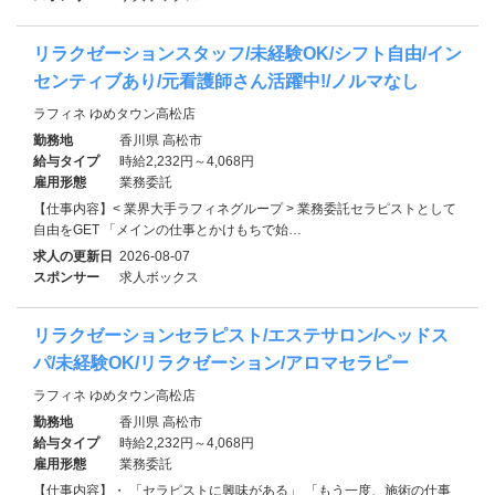
リラクゼーションスタッフ/未経験OK/シフト自由/イン
センティブあり/元看護師さん活躍中!/ノルマなし
ラフィネ ゆめタウン高松店
勤務地
香川県 高松市
給与タイプ
時給2,232円～4,068円
雇用形態
業務委託
【仕事内容】< 業界大手ラフィネグループ > 業務委託セラピストとして
自由をGET 「メインの仕事とかけもちで始…
求人の更新日
2026-08-07
スポンサー
求人ボックス
リラクゼーションセラピスト/エステサロン/ヘッドス
パ/未経験OK/リラクゼーション/アロマセラピー
ラフィネ ゆめタウン高松店
勤務地
香川県 高松市
給与タイプ
時給2,232円～4,068円
雇用形態
業務委託
【仕事内容】・ 「セラピストに興味がある」 「もう一度、施術の仕事