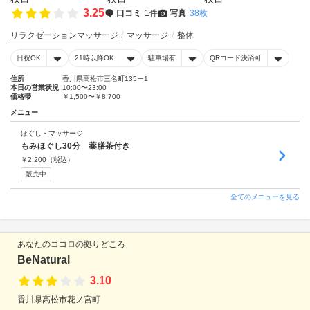
3.25
口コミ
1件
写真
38枚
リラクゼーションマッサージ
マッサージ
整体
日祝OK
21時以降OK
駐車場有
QRコード決済可
住所
香川県高松市三名町135ー1
本日の営業状況
10:00〜23:00
価格帯
￥1,500〜￥8,700
メニュー
ほぐし・マッサージ
もみほぐし30分 薬膳茶付き
￥
2,200
（税込）
販売中
全てのメニューを見る
あなたのココロの拠りどころ
BeNatural
3.10
香川県高松市花ノ宮町