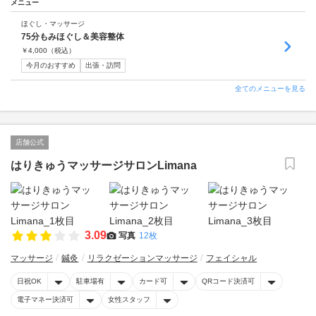
メニュー
ほぐし・マッサージ
75分もみほぐし＆美容整体
￥
4,000
（税込）
今月のおすすめ
出張・訪問
全てのメニューを見る
店舗公式
はりきゅうマッサージサロンLimana
3.09
写真
12枚
マッサージ
鍼灸
リラクゼーションマッサージ
フェイシャル
日祝OK
駐車場有
カード可
QRコード決済可
電子マネー決済可
女性スタッフ