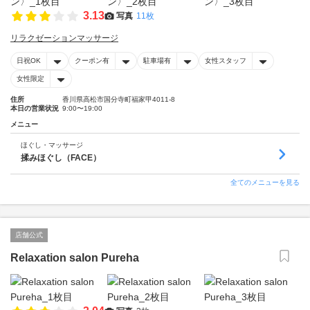
3.13
写真
11枚
リラクゼーションマッサージ
日祝OK
クーポン有
駐車場有
女性スタッフ
女性限定
住所
香川県高松市国分寺町福家甲4011-8
本日の営業状況
9:00〜19:00
メニュー
ほぐし・マッサージ
揉みほぐし（FACE）
全てのメニューを見る
店舗公式
Relaxation salon Pureha