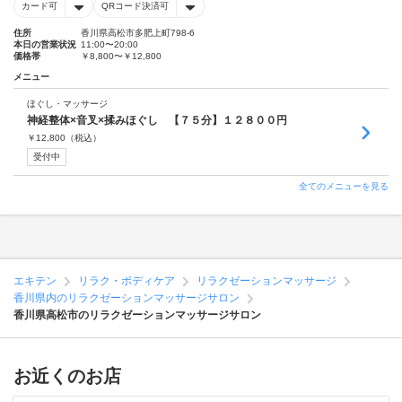
カード可
QRコード決済可
住所
香川県高松市多肥上町798-6
本日の営業状況
11:00〜20:00
価格帯
￥8,800〜￥12,800
メニュー
ほぐし・マッサージ
神経整体×音叉×揉みほぐし 【７５分】１２８００円
￥
12,800
（税込）
受付中
全てのメニューを見る
エキテン
リラク・ボディケア
リラクゼーションマッサージ
香川県内のリラクゼーションマッサージサロン
香川県高松市のリラクゼーションマッサージサロン
お近くのお店