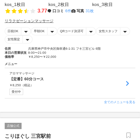
3.77
口コミ
6件
写真
31枚
リラクゼーションマッサージ
日祝OK
早朝OK
QRコード決済可
女性スタッフ
女性限定
住所
兵庫県神戸市中央区御幸通6-1-31 フキ三宮ビル 6階
本日の営業状況
8:00〜21:00
価格帯
￥8,250〜￥22,000
メニュー
アロママッサージ
【定番】60分コース
￥
8,250
（税込）
受付中
全てのメニューを見る
店舗公式
こりほぐし 三宮駅前