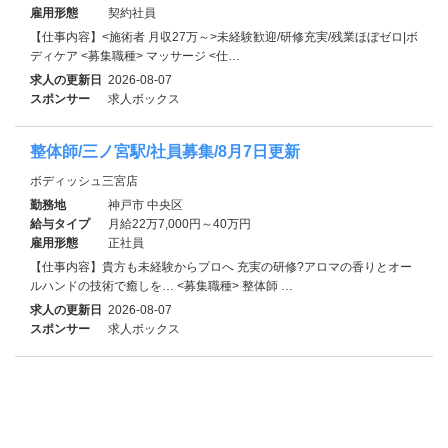
雇用形態
契約社員
【仕事内容】<施術者 月収27万～>未経験歓迎/研修充実/残業ほぼゼロ|ボ
ディケア <募集職種> マッサージ <仕…
求人の更新日
2026-08-07
スポンサー
求人ボックス
整体師/三ノ宮駅/社員募集/8月7日更新
ボディッシュ三宮店
勤務地
神戸市 中央区
給与タイプ
月給22万7,000円～40万円
雇用形態
正社員
【仕事内容】貴方も未経験からプロへ 充実の研修?アロマの香りとオー
ルハンドの技術で癒しを… <募集職種> 整体師 …
求人の更新日
2026-08-07
スポンサー
求人ボックス