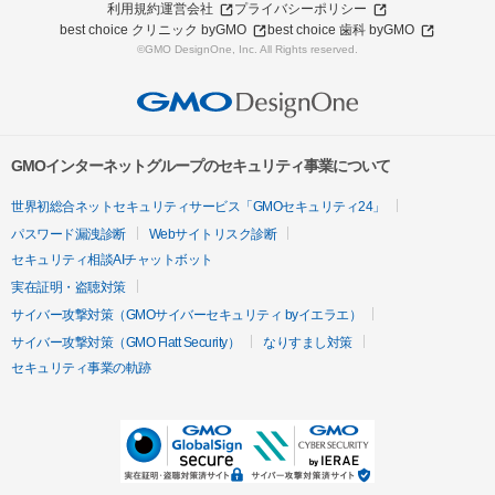
利用規約
運営会社
プライバシーポリシー
best choice クリニック byGMO
best choice 歯科 byGMO
©GMO DesignOne, Inc. All Rights reserved.
GMOインターネットグループのセキュリティ事業について
世界初総合ネットセキュリティサービス「GMOセキュリティ24」
パスワード漏洩診断
Webサイトリスク診断
セキュリティ相談AIチャットボット
実在証明・盗聴対策
サイバー攻撃対策（GMOサイバーセキュリティ byイエラエ）
サイバー攻撃対策（GMO Flatt Security）
なりすまし対策
セキュリティ事業の軌跡