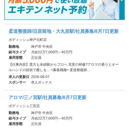
柔道整復師/旧居留地・大丸前駅/社員募集/8月7日更新
ボディッシュ神戸元町店
勤務地
神戸市 中央区
給与タイプ
月給22万7,000円～40万円
雇用形態
正社員
【仕事内容】貴方も未経験からプロへ 充実の研修?アロマの香りとオー
ルハンドの技術で癒しを… <募集職種> 柔道整復師…
求人の更新日
2026-08-07
スポンサー
求人ボックス
アロマ/三ノ宮駅/社員募集/8月7日更新
ボディッシュ三宮店
勤務地
神戸市 中央区
給与タイプ
月給22万7,000円～40万円
雇用形態
正社員