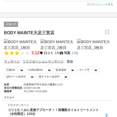
全てのメニューを見る
店舗公式
BODY MAINTE大足三宮店
3.12
口コミ
1件
写真
13枚
マッサージ
リラクゼーションマッサージ
整体
日祝OK
21時以降OK
駐車場有
カード可
QRコード決済可
電子マネー決済可
住所
兵庫県神戸市中央区八幡通4-1-21
本日の営業状況
10:00〜22:00
価格帯
￥2,200〜￥15,000
メニュー
アロママッサージ
コリとむくみに直接アプローチ！！深層筋オイルトリートメント
（女性限定）120分