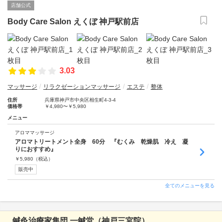
店舗公式
Body Care Salon えくぼ 神戸駅前店
3.03
マッサージ
リラクゼーションマッサージ
エステ
整体
住所
兵庫県神戸市中央区相生町4-3-4
価格帯
￥4,980〜￥5,980
メニュー
アロママッサージ
アロマトリートメント全身 60分 『むくみ 乾燥肌 冷え 凝
りにおすすめ』
￥
5,980
（税込）
販売中
全てのメニューを見る
鍼灸治療家集団 一鍼堂（神戸三宮院）