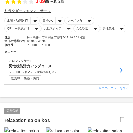
3.09
写真
2枚
リラクゼーションマッサージ
出張・訪問対応
日祝OK
クーポン有
QRコード決済可
女性スタッフ
女性歓迎
男性歓迎
住所
兵庫県神戸市中央区二宮町3-11-10 201号室
本日の営業状況
10:00〜20:30
価格帯
￥3,000〜￥30,000
メニュー
アロママッサージ
男性機能活力アップコース
￥
30,000
（税込）
（軽減税率あり）
販売中
出張・訪問
全てのメニューを見る
店舗公式
relaxation salon kos