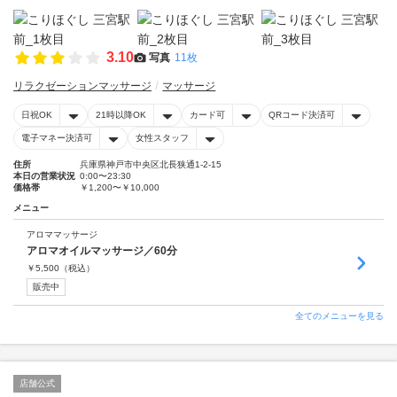
3.10
写真
11枚
リラクゼーションマッサージ
マッサージ
日祝OK
21時以降OK
カード可
QRコード決済可
電子マネー決済可
女性スタッフ
住所
兵庫県神戸市中央区北長狭通1-2-15
本日の営業状況
0:00〜23:30
価格帯
￥1,200〜￥10,000
メニュー
アロママッサージ
アロマオイルマッサージ／60分
￥
5,500
（税込）
販売中
全てのメニューを見る
店舗公式