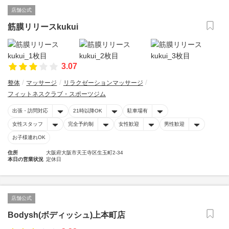
店舗公式
筋膜リリースkukui
3.07
整体
マッサージ
リラクゼーションマッサージ
フィットネスクラブ・スポーツジム
出張・訪問対応
21時以降OK
駐車場有
女性スタッフ
完全予約制
女性歓迎
男性歓迎
お子様連れOK
住所
大阪府大阪市天王寺区生玉町2-34
本日の営業状況
定休日
店舗公式
Bodysh(ボディッシュ)上本町店