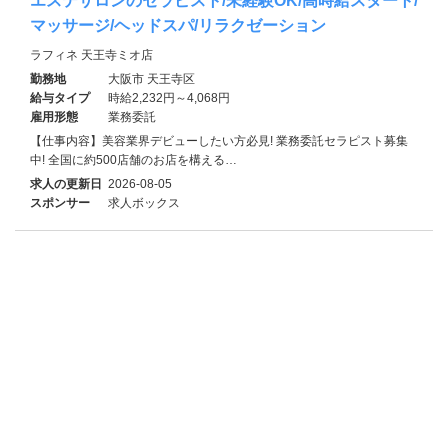
エステサロンのセラピスト/未経験OK/高時給スタート/
マッサージ/ヘッドスパ/リラクゼーション
ラフィネ 天王寺ミオ店
勤務地
大阪市 天王寺区
給与タイプ
時給2,232円～4,068円
雇用形態
業務委託
【仕事内容】美容業界デビューしたい方必見! 業務委託セラピスト募集
中! 全国に約500店舗のお店を構える…
求人の更新日
2026-08-05
スポンサー
求人ボックス