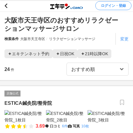
ログイン・登録
大阪市天王寺区のおすすめリラクゼー
ションマッサージサロン
変更
検索条件
大阪市天王寺区
リラクゼーションマッサージ
エキテンネット予約
日祝OK
21時以降OK
24
件
店舗公式
ESTICA鍼灸院/整骨院
3.69
口コミ
6件
写真
10枚