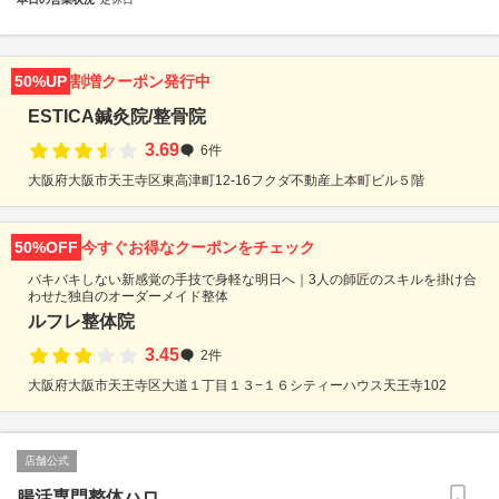
50%UP
割増クーポン発行中
ESTICA鍼灸院/整骨院
3.69
6件
大阪府大阪市天王寺区東高津町12-16フクダ不動産上本町ビル５階
50%OFF
今すぐお得なクーポンをチェック
バキバキしない新感覚の手技で身軽な明日へ｜3人の師匠のスキルを掛け合
わせた独自のオーダーメイド整体
ルフレ整体院
3.45
2件
大阪府大阪市天王寺区大道１丁目１３−１６シティーハウス天王寺102
店舗公式
腸活専門整体ハロ