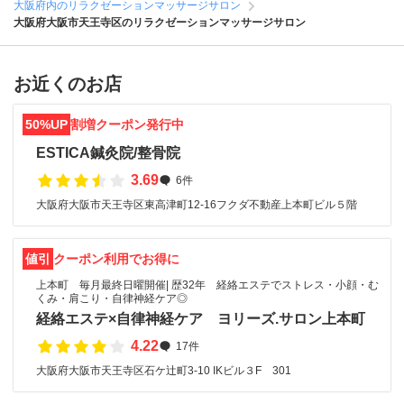
大阪府内のリラクゼーションマッサージサロン
大阪府大阪市天王寺区のリラクゼーションマッサージサロン
お近くのお店
50%UP
割増クーポン発行中
ESTICA鍼灸院/整骨院
3.69
6件
大阪府大阪市天王寺区東高津町12-16フクダ不動産上本町ビル５階
値引
クーポン利用でお得に
上本町 毎月最終日曜開催| 歴32年 経絡エステでストレス・小顔・む
くみ・肩こり・自律神経ケア◎
経絡エステ×自律神経ケア ヨリーズ.サロン上本町
4.22
17件
大阪府大阪市天王寺区石ケ辻町3-10 IKビル３F 301