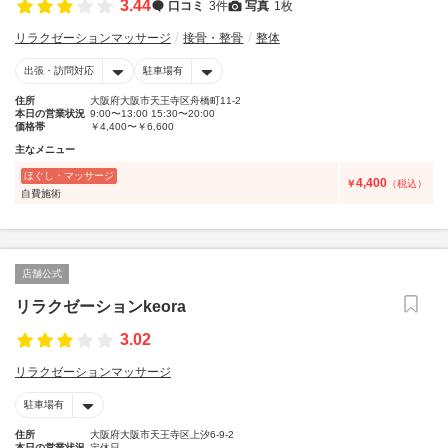
3.44
口コミ
3件
写真
1枚
リラクゼーションマッサージ
接骨・整骨
整体
出張・訪問対応
駐車場有
住所
大阪府大阪市天王寺区舟橋町11-2
本日の営業状況
9:00〜13:00 15:30〜20:00
価格帯
￥4,400〜￥6,600
主なメニュー
ほぐし・マッサージ
4,400
￥
（税込）
自費施術
店舗公式
リラクゼーションkeora
3.02
リラクゼーションマッサージ
駐車場有
住所
大阪府大阪市天王寺区上汐6-9-2
本日の営業状況
定休日