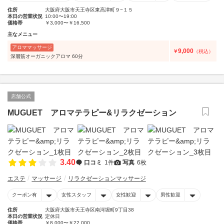
住所
大阪府大阪市天王寺区東高津町９−１５
本日の営業状況
10:00〜19:00
価格帯
￥3,000〜￥16,500
主なメニュー
アロママッサージ
9,000
￥
（税込）
深層筋オーガニックアロマ 60分
店舗公式
MUGUET アロマテラピー&リラクゼーション
3.40
口コミ
1件
写真
6枚
エステ
マッサージ
リラクゼーションマッサージ
クーポン有
女性スタッフ
女性歓迎
男性歓迎
住所
大阪府大阪市天王寺区南河堀町9丁目38
本日の営業状況
定休日
価格帯
￥8,000〜￥22,000