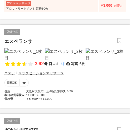
アロママッサージ
3,000
￥
（税込）
アロマトリートメント 延長30分
店舗公式
エスペランサ
3.62
口コミ
4件
写真
6枚
エステ
リラクゼーションマッサージ
日祝OK
住所
大阪府大阪市天王寺区悲田院町8-26
本日の営業状況
11:00〜20:00
価格帯
￥5,500〜￥11,000
店舗公式