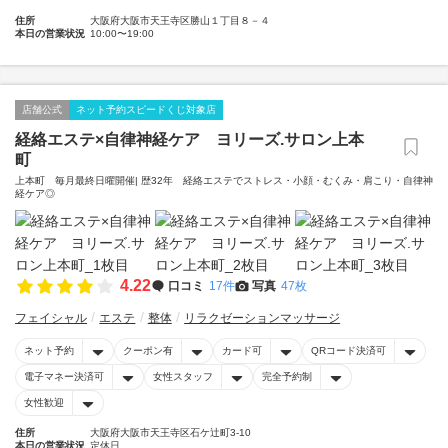
住所
大阪府大阪市天王寺区勝山１丁目８－４
本日の営業状況
10:00〜19:00
店舗公式
ネット予約スピードくじ対象店
経絡エステ×自律神経ケア ヨリーズ.サロン上本
町
上本町 毎月最終日曜開催| 歴32年 経絡エステでストレス・小顔・むくみ・肩こり・自律神
経ケア◎
4.22
口コミ
17件
写真
47枚
フェイシャル
エステ
整体
リラクゼーションマッサージ
ネット予約
クーポン有
カード可
QRコード決済可
電子マネー決済可
女性スタッフ
完全予約制
女性歓迎
住所
大阪府大阪市天王寺区石ケ辻町3-10
本日の営業状況
定休日