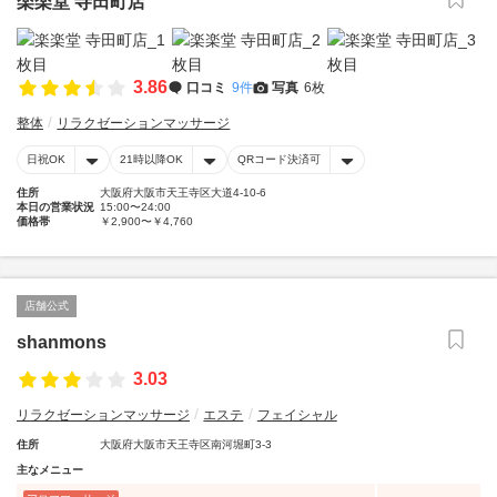
楽楽堂 寺田町店
3.86
口コミ
9件
写真
6枚
整体
リラクゼーションマッサージ
日祝OK
21時以降OK
QRコード決済可
住所
大阪府大阪市天王寺区大道4-10-6
本日の営業状況
15:00〜24:00
価格帯
￥2,900〜￥4,760
店舗公式
shanmons
3.03
リラクゼーションマッサージ
エステ
フェイシャル
住所
大阪府大阪市天王寺区南河堀町3-3
主なメニュー