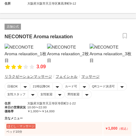
住所
大阪府大阪市天王寺区東高津町9-12
店舗公式
NECONOTE Aroma relaxation
3.09
リラクゼーションマッサージ
フェイシャル
マッサージ
日祝OK
21時以降OK
カード可
QRコード決済可
女性スタッフ
女性歓迎
男性歓迎
住所
大阪府大阪市天王寺区寺田町2-1-22
本日の営業状況
10:00〜22:00
価格帯
￥1,000〜￥14,000
主なメニュー
ほぐし・マッサージ
1,000
￥
（税込）
ベッド10分