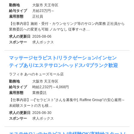
勤務地
大阪市 天王寺区
給与タイプ
月給23万円～
雇用形態
正社員
【仕事内容】施術・受付・カウンセリング等のサロン内業務 正社員から
業務委託への変更も可能 ノルマなし 従事すべき…
求人の更新日
2026-08-06
スポンサー
求人ボックス
マッサージセラピスト/リラクゼーション/インセン
ティブあり/エステサロン/ヘッドスパ/ブランク歓迎
ラフィネ あべのキューズモール店
勤務地
大阪市 天王寺区
給与タイプ
時給2,232円～4,068円
雇用形態
業務委託
【仕事内容】―[”セラピスト”さんを募集中]. Raffine Group”の安心雇用～
未経験スタートの方も積…
求人の更新日
2026-06-30
スポンサー
求人ボックス