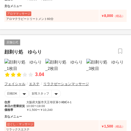
主なメニュー
アロママッサージ
8,000
￥
（税込）
アロマテラピートリートメント60分
店舗公式
顔剃り処 ゆらり
3.04
フェイシャル
エステ
リラクゼーションマッサージ
日祝OK
女性スタッフ
住所
大阪府大阪市天王寺区筆ケ崎町4-1
本日の営業状況
10:00〜19:00
価格帯
￥1,500〜￥10,240
主なメニュー
ほぐし・マッサージ
1,500
￥
（税込）
リラックスエステ