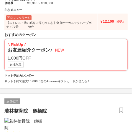
価格帯
￥3,300〜￥19,800
主なメニュー
アロママッサージ
12,100
￥
（税込）
【ストレス・浅い眠りに深くゆるむ】全身オーガニックハーブボ
ディ70分 70分
おすすめのクーポン
PickUp
お友達紹介クーポン♪
NEW
1,000円OFF
女性限定
ネット予約カレンダー
ネット予約で最大10,000円分のAmazonギフトカードが当たる！
店舗公式
若林整骨院 鶴橋院