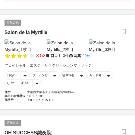
店舗公式
Salon de la Myrtille
3.52
口コミ
3件
写真
20枚
フェイシャル
エステ
リラクゼーションマッサージ
日祝OK
クーポン有
駐車場有
カード可
QRコード決済可
住所
大阪府大阪市天王寺区南河堀町9-43
本日の営業状況
10:00〜18:00
価格帯
￥8,800〜￥15,400
店舗公式
OH SUCCESS鍼灸院