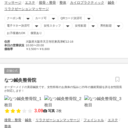
マッサージ
エステ
接骨・整骨
整体
カイロプラクティック
鍼灸
リラクゼーションマッサージ
クーポン有
カード可
QRコード決済可
電子マネー決済可
女性スタッフ
女性歓迎
男性歓迎
お子様連れOK
個室あり
住所
大阪府大阪市天王寺区東高津町12-16
本日の営業状況
10:00〜20:00
価格帯
￥3,500〜￥6,600
店舗公式
なつ鍼灸整骨院
オーダーメイドの美容鍼灸です。女性特有のお身体の悩みに25年の施術実績を誇る女性院長
が対応します！
3.09
写真
2枚
接骨・整骨
鍼灸
リラクゼーションマッサージ
フェイシャル
エステ
整体