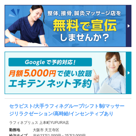
セラピスト/大手ラフィネグループ/シフト制/マッサー
ジリラクゼーション/高時給/インセンティブあり
ラフィネプリュス 上本町YUFURA店
勤務地
大阪市 天王寺区
給与タイプ
月給23万1,000円～25万3,000円