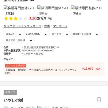
3.10
写真
1枚
リラクゼーションマッサージ
整体
マッサージ
日祝OK
21時以降OK
カード可
QRコード決済可
電子マネー決済可
住所
大阪府大阪市天王寺区清水谷町1-2
本日の営業状況
10:00〜20:00 21:00〜29:00
価格帯
￥1,980〜￥21,000
主なメニュー
アロママッサージ
12,000
￥
（税込）
【深夜21－5時限定】全身の疲れに◎腸活オイルリンパマッサージ
90分
店舗公式
いやしの樹