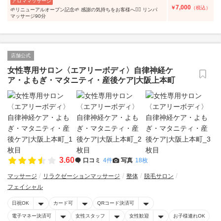
アロママッサージ
7,000
￥
（税込）
🌱リニューアルオープン記念🌱 感謝の気持ちをお客様へ🙇‍♀️ リンパ
マッサージ90分
店舗公式
女性専用サロン〈エアリーボディ〉自律神経ケ
ア・よもぎ・マタニティ・産後ケア|大阪上本町
3.60
口コミ
4件
写真
18枚
マッサージ
リラクゼーションマッサージ
整体
脱毛サロン
フェイシャル
日祝OK
カード可
QRコード決済可
電子マネー決済可
女性スタッフ
女性歓迎
お子様連れOK