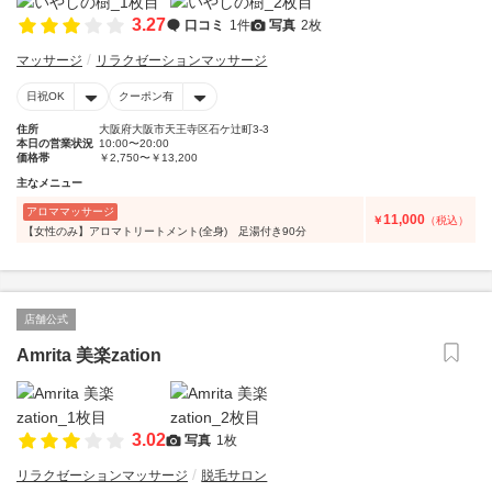
3.27
口コミ
1件
写真
2枚
マッサージ
リラクゼーションマッサージ
日祝OK
クーポン有
住所
大阪府大阪市天王寺区石ケ辻町3-3
本日の営業状況
10:00〜20:00
価格帯
￥2,750〜￥13,200
主なメニュー
アロママッサージ
11,000
￥
（税込）
【女性のみ】アロマトリートメント(全身) 足湯付き90分
店舗公式
Amrita 美楽zation
3.02
写真
1枚
リラクゼーションマッサージ
脱毛サロン