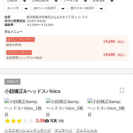
日祝OK
21時以降OK
クーポン有
駐車場有
カード可
QRコード決済可
電子マネー決済可
住所
新潟県新潟市東区はなみずき２丁目１４−２５
本日の営業状況
10:00〜24:00
価格帯
￥1,500〜￥13,000
主なメニュー
ほぐし・マッサージ
5,200
￥
（税込）
組合せ60分
アロママッサージ
9,000
￥
（税込）
女性専用リンパアロマ90分
店舗公式
小顔矯正&ヘッドスパnico
3.09
写真
6枚
リラクゼーションマッサージ
マッサージ
フェイシャル