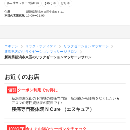
あん摩マッサージ指圧師
きゆう師
はり師
住所
新潟県新潟市東区中山5-6-11
本日の営業状況
10:00〜21:00
エキテン
リラク・ボディケア
リラクゼーションマッサージ
新潟県内のリラクゼーションマッサージサロン
新潟県新潟市東区のリラクゼーションマッサージサロン
お近くのお店
値引
クーポン利用でお得に
新潟市東区山の下地域の腰痛専門院！新潟市から腰痛をなくしたい★
アロマの専門資格者の院長です♪
腰痛専門整体院 N Cure （エヌキュア）
10%OFF
今すぐお得なクーポンをチェック