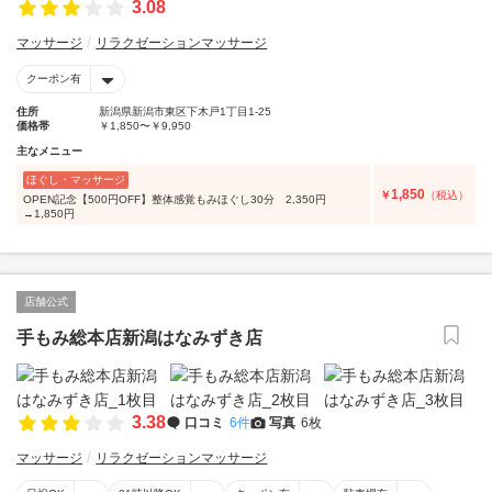
3.08
マッサージ
リラクゼーションマッサージ
クーポン有
住所
新潟県新潟市東区下木戸1丁目1-25
価格帯
￥1,850〜￥9,950
主なメニュー
ほぐし・マッサージ
1,850
￥
（税込）
OPEN記念【500円OFF】整体感覚もみほぐし30分 2,350円
→1,850円
店舗公式
手もみ総本店新潟はなみずき店
3.38
口コミ
6件
写真
6枚
マッサージ
リラクゼーションマッサージ