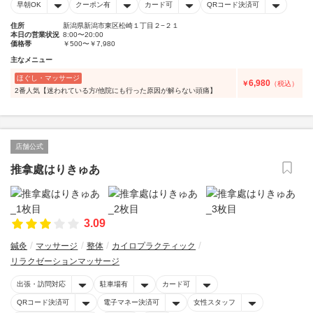
早朝OK
クーポン有
カード可
QRコード決済可
住所
新潟県新潟市東区松崎１丁目２−２１
本日の営業状況
8:00〜20:00
価格帯
￥500〜￥7,980
主なメニュー
ほぐし・マッサージ
6,980
￥
（税込）
2番人気【迷われている方/他院にも行った原因が解らない頭痛】
店舗公式
推拿處はりきゅあ
3.09
鍼灸
マッサージ
整体
カイロプラクティック
リラクゼーションマッサージ
出張・訪問対応
駐車場有
カード可
QRコード決済可
電子マネー決済可
女性スタッフ