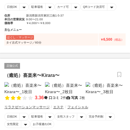
日祝OK
駐車場有
カード可
QRコード決済可
住所
新潟県新潟市東区江南1-5-37
本日の営業状況
9:00〜21:00
価格帯
￥4,000〜￥8,000
主なメニュー
ほぐし・マッサージ
6,500
￥
（税込）
タイ古式マッサージ／60分
店舗公式
（癒処）喜楽来〜Kirara〜
3.36
口コミ
2件
写真
2枚
リラクゼーションマッサージ
エステ
フェイシャル
日祝OK
駐車場有
女性スタッフ
完全予約制
女性限定
お子様連れOK