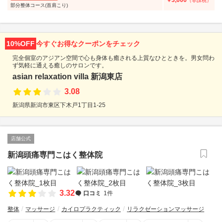
3,000
￥
（非課税）
部分整体コース(首肩こり)
10%OFF
今すぐお得なクーポンをチェック
完全個室のアジアン空間で心も身体も癒される上質なひとときを。男女問わ
ず気軽に通える癒しのサロンです。
asian relaxation villa 新潟東店
3.08
新潟県新潟市東区下木戸1丁目1-25
店舗公式
新潟頭痛専門こはく整体院
3.32
口コミ
1件
整体
マッサージ
カイロプラクティック
リラクゼーションマッサージ