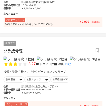
住所
新潟県新潟市東区下場本町1-17
本日の営業状況
10:00〜20:30
価格帯
￥2,900〜￥6,800
主なメニュー
アロママッサージ
2,900
￥
（非課税）
60分☆アロマオイル全身リンパケア2,900円♪
店舗公式
ソラ接骨院
3.27
口コミ
1件
写真
19枚
接骨・整骨
整体
リラクゼーションマッサージ
駐車場有
女性スタッフ
お子様連れOK
住所
新潟県新潟市東区牡丹山４丁目8-3
本日の営業状況
9:00〜13:00 15:00〜19:00
価格帯
￥2,200〜￥4,500
主なメニュー
ほぐし・マッサージ