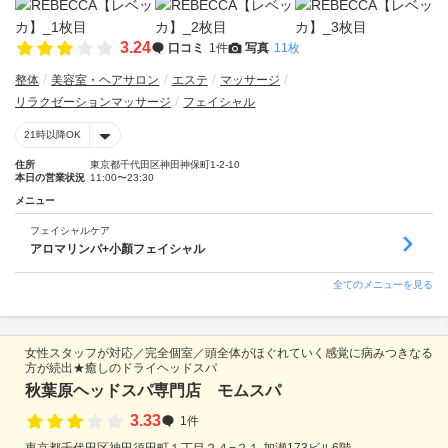
3.24
口コミ
1件
写真
11枚
整体
美容室・ヘアサロン
エステ
マッサージ
リラクゼーションマッサージ
フェイシャル
21時以降OK
住所
東京都千代田区神田神保町1-2-10
本日の営業状況
11:00〜23:30
メニュー
フェイシャルケア
アロマリンパ+小顏フェイシャル
全てのメニューを見る
女性スタッフが対応／完全個室／頭全体がほぐれていく感覚に病みつきなる
方が続出★癒しのドライヘッドスパ
秋葉原ヘッドスパ専門店 モムスパ
3.33
1件