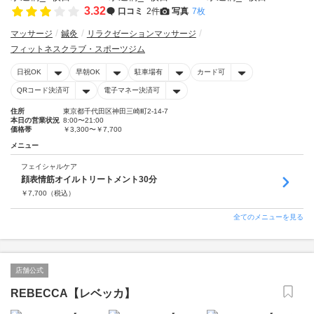
3.32
口コミ
2件
写真
7枚
マッサージ
鍼灸
リラクゼーションマッサージ
フィットネスクラブ・スポーツジム
日祝OK
早朝OK
駐車場有
カード可
QRコード決済可
電子マネー決済可
住所
東京都千代田区神田三崎町2-14-7
本日の営業状況
8:00〜21:00
価格帯
￥3,300〜￥7,700
メニュー
フェイシャルケア
顔表情筋オイルトリートメント30分
￥
7,700
（税込）
全てのメニューを見る
店舗公式
REBECCA【レベッカ】