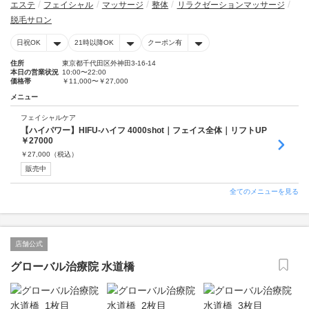
エステ
フェイシャル
マッサージ
整体
リラクゼーションマッサージ
脱毛サロン
日祝OK
21時以降OK
クーポン有
住所
東京都千代田区外神田3-16-14
本日の営業状況
10:00〜22:00
価格帯
￥11,000〜￥27,000
メニュー
フェイシャルケア
【ハイパワー】HIFU-ハイフ 4000shot｜フェイス全体｜リフトUP
￥27000
￥
27,000
（税込）
販売中
全てのメニューを見る
店舗公式
グローバル治療院 水道橋