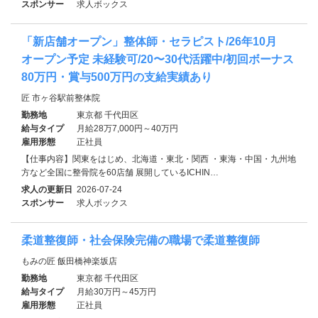
スポンサー
求人ボックス
「新店舗オープン」整体師・セラピスト/26年10月
オープン予定 未経験可/20〜30代活躍中/初回ボーナス
80万円・賞与500万円の支給実績あり
匠 市ヶ谷駅前整体院
勤務地
東京都 千代田区
給与タイプ
月給28万7,000円～40万円
雇用形態
正社員
【仕事内容】関東をはじめ、北海道・東北・関西 ・東海・中国・九州地
方など全国に整骨院を60店舗 展開しているICHIN…
求人の更新日
2026-07-24
スポンサー
求人ボックス
柔道整復師・社会保険完備の職場で柔道整復師
もみの匠 飯田橋神楽坂店
勤務地
東京都 千代田区
給与タイプ
月給30万円～45万円
雇用形態
正社員