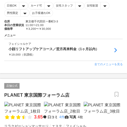
日祝OK
カード可
女性スタッフ
女性歓迎
男性限定
お子様連れOK
住所
東京都千代田区一番町3-3
本日の営業状況
11:00〜21:00
価格帯
￥3,200〜￥30,000
メニュー
フェイシャルケア
小顔リフトアップケアコース／翌月再来料金（1ヶ月以内）
￥
19,000
（非課税）
全てのメニューを見る
店舗公式
PLANET 東京国際フォーラム店
3.65
口コミ
4件
写真
4枚
リラクゼーションマッサージ
エステ
フェイシャル