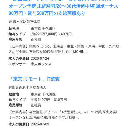
オープン予定 未経験可/20〜30代活躍中/初回ボーナス
80万円・賞与500万円の支給実績あり
匠 霞ヶ関駅前整体院
勤務地
東京都 千代田区
給与タイプ
月給28万7,000円～40万円
雇用形態
正社員
【仕事内容】関東をはじめ、北海道・東北・関西 ・東海・中国・九州地
方など全国に整骨院を60店舗 展開しているICHIN…
求人の更新日
2026-07-24
スポンサー
求人ボックス
「東京:リモート」IT監査
有限責任あずさ監査法人
勤務地
東京都 千代田区
給与タイプ
年収640万円～810万円
雇用形態
正社員
【仕事内容】会社情報 アピール:「4大監査法人」の一つ/福利厚生充実/
オープンな社風 福祉情報:各種クラブ活動補…
求人の更新日
2026-07-09