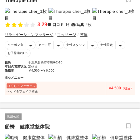
Therapie cher
3.29
口コミ
1件
写真
4枚
リラクゼーションマッサージ
マッサージ
整体
クーポン有
カード可
女性スタッフ
女性限定
お子様連れOK
住所
千葉県船橋市本町6-2-10
本日の営業状況
定休日
価格帯
￥4,500〜￥6,500
主なメニュー
ほぐし・マッサージ
4,500
￥
（税込）
ヘッド＆フェイス矯正
店舗公式
船橋 健康堂整体院