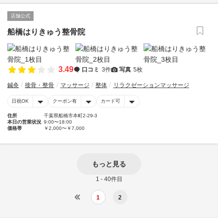
店舗公式
船橋はりきゅう整骨院
3.49
口コミ
3件
写真
5枚
鍼灸
接骨・整骨
マッサージ
整体
リラクゼーションマッサージ
日祝OK
クーポン有
カード可
住所
千葉県船橋市本町2-29-3
本日の営業状況
9:00〜18:00
価格帯
￥2,000〜￥7,000
もっと見る
1 - 40件目
1
2