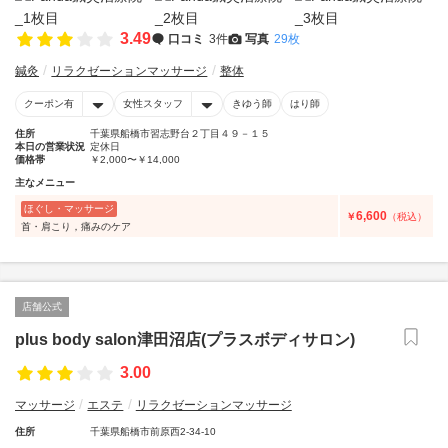
3.49
口コミ
3件
写真
29枚
鍼灸
リラクゼーションマッサージ
整体
クーポン有
女性スタッフ
きゆう師
はり師
住所
千葉県船橋市習志野台２丁目４９－１５
本日の営業状況
定休日
価格帯
￥2,000〜￥14,000
主なメニュー
ほぐし・マッサージ
6,600
￥
（税込）
首・肩こり，痛みのケア
店舗公式
plus body salon津田沼店(プラスボディサロン)
3.00
マッサージ
エステ
リラクゼーションマッサージ
住所
千葉県船橋市前原西2-34-10