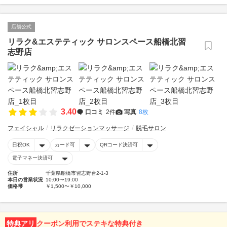
店舗公式
リラク&エステティック サロンスペース船橋北習
志野店
3.40
口コミ
2件
写真
8枚
フェイシャル
リラクゼーションマッサージ
脱毛サロン
日祝OK
カード可
QRコード決済可
電子マネー決済可
住所
千葉県船橋市習志野台2-1-3
本日の営業状況
10:00〜19:00
価格帯
￥1,500〜￥10,000
特典アリ
クーポン利用でステキな特典付き