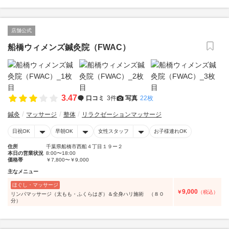
店舗公式
船橋ウィメンズ鍼灸院（FWAC）
3.47
口コミ
3件
写真
22枚
鍼灸
マッサージ
整体
リラクゼーションマッサージ
日祝OK
早朝OK
女性スタッフ
お子様連れOK
住所
千葉県船橋市西船４丁目１９ー２
本日の営業状況
8:00〜18:00
価格帯
￥7,800〜￥9,000
主なメニュー
ほぐし・マッサージ
9,000
￥
（税込）
リンパマッサージ（太もも・ふくらはぎ）＆全身ハリ施術 （８０
分）