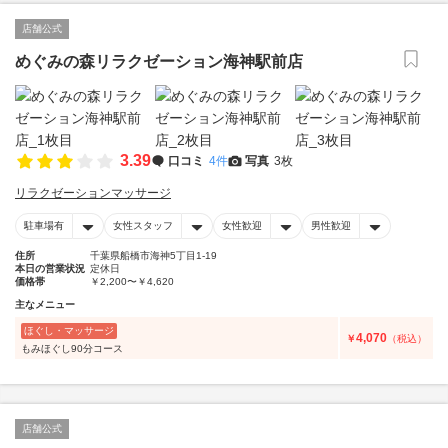
店舗公式
めぐみの森リラクゼーション海神駅前店
3.39
口コミ
4件
写真
3枚
リラクゼーションマッサージ
駐車場有
女性スタッフ
女性歓迎
男性歓迎
住所
千葉県船橋市海神5丁目1-19
本日の営業状況
定休日
価格帯
￥2,200〜￥4,620
主なメニュー
ほぐし・マッサージ
4,070
￥
（税込）
もみほぐし90分コース
店舗公式