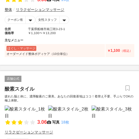
整体
リラクゼーションマッサージ
クーポン有
女性スタッフ
住所
千葉県船橋市南三咲3-23-1
価格帯
￥1,100〜￥13,200
主なメニュー
ほぐし・マッサージ
1,100
￥
（税込）
オーダーメイド整体ボディケア（10分単位）
店舗公式
酸素スタイル
疲れた脳と体に、濃厚酸素のご褒美。あなたの回復基地はココ！着替え不要、手ぶらでOKの
極上体験。
3.06
写真
18枚
リラクゼーションマッサージ