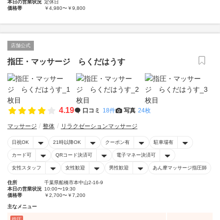
本日の営業状況
定休日
価格帯
￥4,980〜￥9,800
店舗公式
指圧・マッサージ らくだはうす
4.19
口コミ
18件
写真
24枚
マッサージ
整体
リラクゼーションマッサージ
日祝OK
21時以降OK
クーポン有
駐車場有
カード可
QRコード決済可
電子マネー決済可
女性スタッフ
女性歓迎
男性歓迎
あん摩マッサージ指圧師
住所
千葉県船橋市本中山2-16-9
本日の営業状況
10:00〜19:30
価格帯
￥2,700〜￥7,200
主なメニュー
指圧