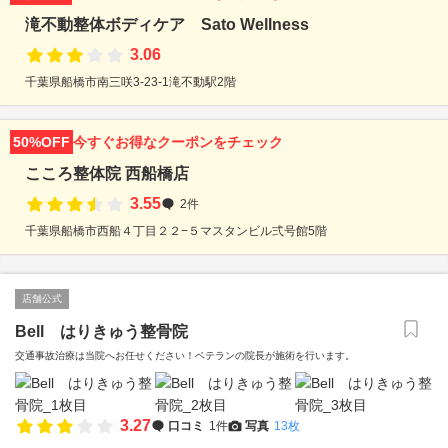
滝不動整体ボディケア Sato Wellness
3.06
千葉県船橋市南三咲3-23-1滝不動駅2階
50%OFF
今すぐお得なクーポンをチェック
こころ整体院 西船橋店
3.55
2件
千葉県船橋市西船４丁目２２−５マスタンビル弍号館5階
店舗公式
Bell はりきゅう整骨院
交通事故治療は当院へお任せください！ベテランの院長が施術を行います。
3.27
口コミ
1件
写真
13枚