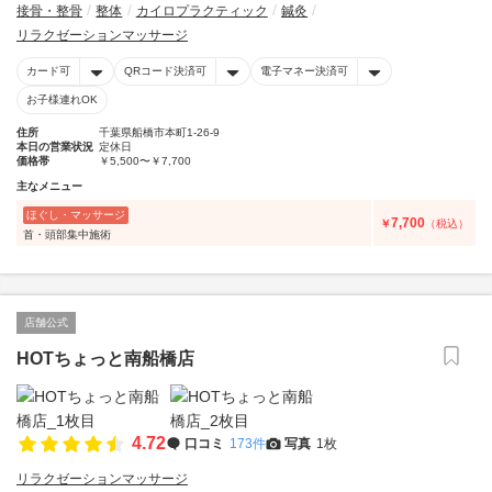
接骨・整骨
整体
カイロプラクティック
鍼灸
リラクゼーションマッサージ
カード可
QRコード決済可
電子マネー決済可
お子様連れOK
住所
千葉県船橋市本町1-26-9
本日の営業状況
定休日
価格帯
￥5,500〜￥7,700
主なメニュー
ほぐし・マッサージ
7,700
￥
（税込）
首・頭部集中施術
店舗公式
HOTちょっと南船橋店
4.72
口コミ
173件
写真
1枚
リラクゼーションマッサージ