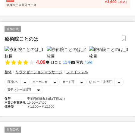
3,600
￥
（税込）
全身指圧４０分コース
店舗公式
療術院ことのは
4.09
口コミ
12件
写真
45枚
整体
リラクゼーションマッサージ
フェイシャル
日祝OK
クーポン有
カード可
QRコード決済可
電子マネー決済可
住所
千葉県船橋市本町3丁目33-7
本日の営業状況
10:00〜17:00
価格帯
￥1,100〜￥12,000
店舗公式