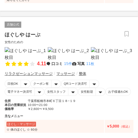
店舗公式
ほぐしや はーぶ
女性のための
4.11
口コミ
15件
写真
11枚
リラクゼーションマッサージ
マッサージ
整体
日祝OK
クーポン有
QRコード決済可
電子マネー決済可
女性スタッフ
女性歓迎
お子様連れOK
住所
千葉県船橋市本町６丁目１８−１９
本日の営業状況
10:00〜21:00
価格帯
￥2,600〜￥9,500
主なメニュー
ほぐし・マッサージ
5,000
￥
（税込）
☆ 体のほぐし ☆ 60分