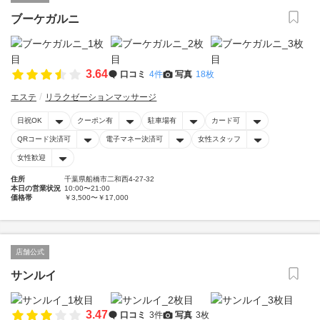
ブーケガルニ
3.64
口コミ
4件
写真
18枚
エステ
リラクゼーションマッサージ
日祝OK
クーポン有
駐車場有
カード可
QRコード決済可
電子マネー決済可
女性スタッフ
女性歓迎
住所
千葉県船橋市二和西4-27-32
本日の営業状況
10:00〜21:00
価格帯
￥3,500〜￥17,000
店舗公式
サンルイ
3.47
口コミ
3件
写真
3枚