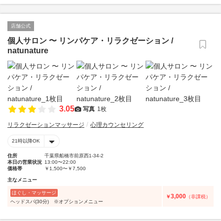
店舗公式
個人サロン 〜 リンパケア・リラクゼーション /
natunature
3.05
写真
1枚
リラクゼーションマッサージ
心理カウンセリング
21時以降OK
住所
千葉県船橋市前原西1-34-2
本日の営業状況
13:00〜22:00
価格帯
￥1,500〜￥7,500
主なメニュー
ほぐし・マッサージ
3,000
￥
（非課税）
ヘッドスパ(30分) ※オプションメニュー