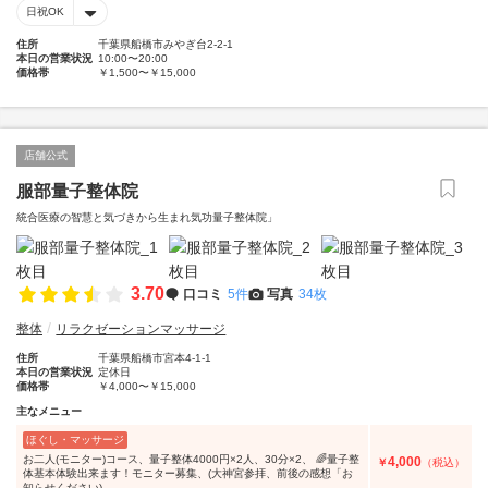
日祝OK
住所
千葉県船橋市みやぎ台2-2-1
本日の営業状況
10:00〜20:00
価格帯
￥1,500〜￥15,000
店舗公式
服部量子整体院
統合医療の智慧と気づきから生まれ気功量子整体院」
3.70
口コミ
5件
写真
34枚
整体
リラクゼーションマッサージ
住所
千葉県船橋市宮本4-1-1
本日の営業状況
定休日
価格帯
￥4,000〜￥15,000
主なメニュー
ほぐし・マッサージ
お二人(モニター)コース、量子整体4000円×2人、30分×2、 🌈量子整
4,000
￥
（税込）
体基本体験出来ます！モニター募集、(大神宮参拝、前後の感想「お
知らせください)