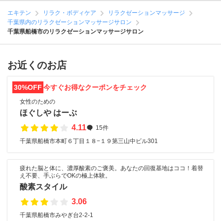
エキテン
リラク・ボディケア
リラクゼーションマッサージ
千葉県内のリラクゼーションマッサージサロン
千葉県船橋市のリラクゼーションマッサージサロン
お近くのお店
30%OFF
今すぐお得なクーポンをチェック
女性のための
ほぐしや はーぶ
4.11
15件
千葉県船橋市本町６丁目１８−１９第三山中ビル301
疲れた脳と体に、濃厚酸素のご褒美。あなたの回復基地はココ！着替
え不要、手ぶらでOKの極上体験。
酸素スタイル
3.06
千葉県船橋市みやぎ台2-2-1