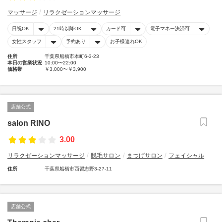
マッサージ
リラクゼーションマッサージ
日祝OK
21時以降OK
カード可
電子マネー決済可
女性スタッフ
予約あり
お子様連れOK
住所
千葉県船橋市本町6-3-23
本日の営業状況
10:00〜22:00
価格帯
￥3,000〜￥3,900
店舗公式
salon RINO
3.00
リラクゼーションマッサージ
脱毛サロン
まつげサロン
フェイシャル
住所
千葉県船橋市西習志野3-27-11
店舗公式