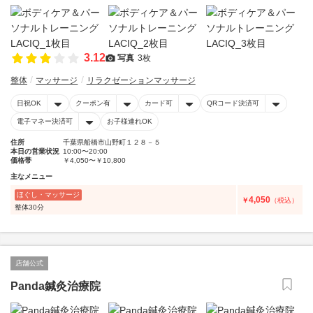
3.12
写真
3枚
整体
マッサージ
リラクゼーションマッサージ
日祝OK
クーポン有
カード可
QRコード決済可
電子マネー決済可
お子様連れOK
住所
千葉県船橋市山野町１２８－５
本日の営業状況
10:00〜20:00
価格帯
￥4,050〜￥10,800
主なメニュー
ほぐし・マッサージ
4,050
￥
（税込）
整体30分
店舗公式
Panda鍼灸治療院