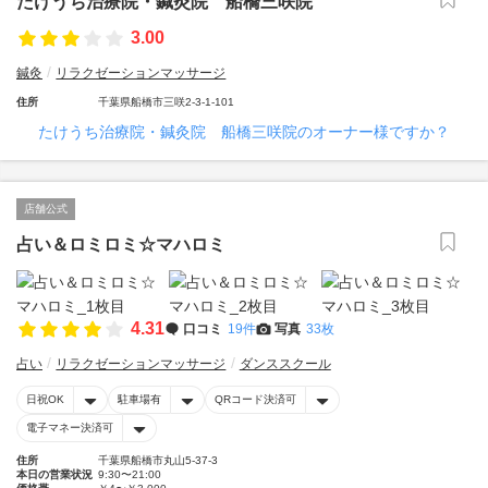
たけうち治療院・鍼灸院 船橋三咲院
3.00
鍼灸
リラクゼーションマッサージ
住所
千葉県船橋市三咲2-3-1-101
たけうち治療院・鍼灸院 船橋三咲院のオーナー様ですか？
店舗公式
占い＆ロミロミ☆マハロミ
4.31
口コミ
19件
写真
33枚
占い
リラクゼーションマッサージ
ダンススクール
日祝OK
駐車場有
QRコード決済可
電子マネー決済可
住所
千葉県船橋市丸山5-37-3
本日の営業状況
9:30〜21:00