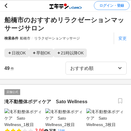
ログイン・登録
船橋市のおすすめリラクゼーションマッ
サージサロン
変更
検索条件
船橋市
リラクゼーションマッサージ
日祝OK
早朝OK
21時以降OK
49
件
店舗公式
滝不動整体ボディケア Sato Wellness
3.06
写真
19枚