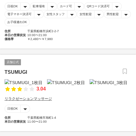
日祝OK
駐車場有
カード可
QRコード決済可
電子マネー決済可
女性スタッフ
女性歓迎
男性歓迎
お子様連れOK
住所
千葉県船橋市浜町2-2-7
本日の営業状況
10:00〜21:00
価格帯
￥2,480〜￥7,980
店舗公式
TSUMUGI
3.04
リラクゼーションマッサージ
日祝OK
住所
千葉県船橋市旭町1-4
本日の営業状況
11:00〜21:00