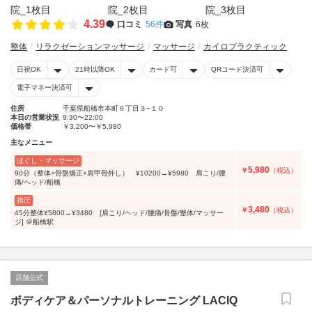
4.39
口コミ
56件
写真
6枚
整体
リラクゼーションマッサージ
マッサージ
カイロプラクティック
日祝OK
21時以降OK
カード可
QRコード決済可
電子マネー決済可
住所
千葉県船橋市本町６丁目３−１０
本日の営業状況
9:30〜22:00
価格帯
￥3,200〜￥5,980
主なメニュー
ほぐし・マッサージ
5,980
￥
（税込）
90分（整体+骨盤矯正+肩甲骨外し） ¥10200→¥5980 肩こり/腰
痛/ヘッド/船橋
指圧
3,480
￥
（税込）
45分整体¥5800→¥3480 [肩こり/ヘッド/腰痛/骨盤/整体/マッサー
ジ] ＠船橋駅
店舗公式
ボディケア＆パーソナルトレーニング LACIQ