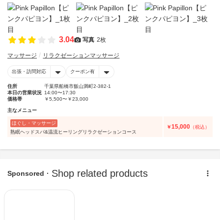
3.04
写真
2枚
マッサージ
リラクゼーションマッサージ
出張・訪問対応
クーポン有
住所
千葉県船橋市飯山満町2-382-1
本日の営業状況
14:00〜17:30
価格帯
￥5,500〜￥23,000
主なメニュー
ほぐし・マッサージ
15,000
￥
（税込）
熟眠ヘッドスパ&温流ヒーリングリラクゼーションコース