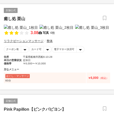
店舗公式
癒し処 栗山
3.08
写真
4枚
リラクゼーションマッサージ
整体
クーポン有
カード可
電子マネー決済可
住所
千葉県船橋市西船6-10-28
本日の営業状況
定休日
価格帯
￥6,000〜￥10,000
主なメニュー
ほぐし・マッサージ
6,000
￥
（税込）
60分
店舗公式
Pink Papillon【ピンクパピヨン】