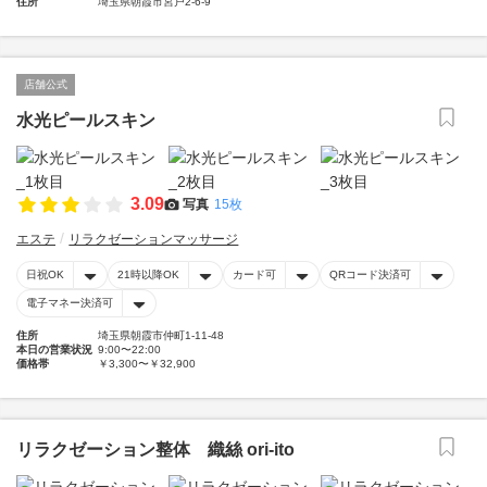
住所
埼玉県朝霞市宮戸2-6-9
店舗公式
水光ピールスキン
3.09
写真
15枚
エステ
リラクゼーションマッサージ
日祝OK
21時以降OK
カード可
QRコード決済可
電子マネー決済可
住所
埼玉県朝霞市仲町1-11-48
本日の営業状況
9:00〜22:00
価格帯
￥3,300〜￥32,900
リラクゼーション整体 織絲 ori-ito