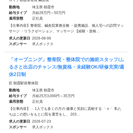
勤務地
埼玉県 朝霞市
給与タイプ
月給28万円～50万円
雇用形態
正社員
【仕事内容】整骨院、鍼灸院業務全般 ・提携施設、個人宅への訪問マッ
サージ ・リラクゼーション、マッサージ 【経験・資格…
求人の更新日
2026-08-06
スポンサー
求人ボックス
「オープニング」整骨院・整体院での施術スタッフ/ふ
るさと出店のチャンス/無資格・未経験OK/研修充実/週
休2日制
匠 朝霞駅前整体院
勤務地
埼玉県 朝霞市
給与タイプ
月給25万3,000円～35万円
雇用形態
正社員
【仕事内容】╭ 1人でも多くの方の 健康と笑顔に貢献する ╰ v ╯ 私た
ちはこの想いをもとに院を運営をし、 203…
求人の更新日
2026-07-23
スポンサー
求人ボックス