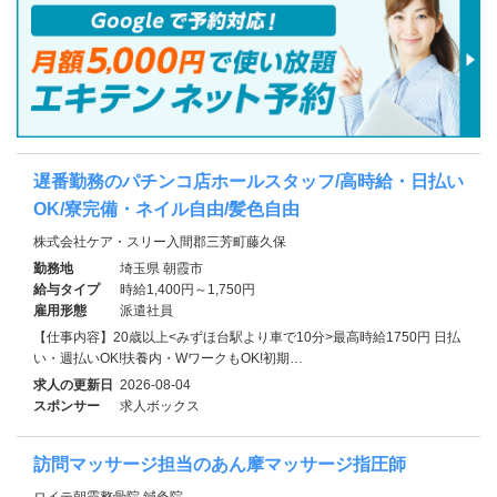
遅番勤務のパチンコ店ホールスタッフ/高時給・日払い
OK/寮完備・ネイル自由/髪色自由
株式会社ケア・スリー入間郡三芳町藤久保
勤務地
埼玉県 朝霞市
給与タイプ
時給1,400円～1,750円
雇用形態
派遣社員
【仕事内容】20歳以上<みずほ台駅より車で10分>最高時給1750円 日払
い・週払いOK!扶養内・WワークもOK!初期…
求人の更新日
2026-08-04
スポンサー
求人ボックス
訪問マッサージ担当のあん摩マッサージ指圧師
ロイテ朝霞整骨院 鍼灸院