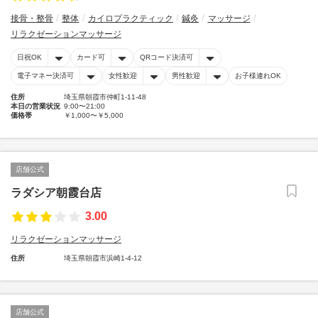
接骨・整骨
整体
カイロプラクティック
鍼灸
マッサージ
リラクゼーションマッサージ
日祝OK
カード可
QRコード決済可
電子マネー決済可
女性歓迎
男性歓迎
お子様連れOK
住所
埼玉県朝霞市仲町1-11-48
本日の営業状況
9:00〜21:00
価格帯
￥1,000〜￥5,000
店舗公式
ラダシア朝霞台店
3.00
リラクゼーションマッサージ
住所
埼玉県朝霞市浜崎1-4-12
店舗公式