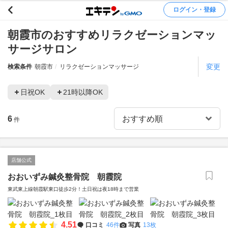
ログイン・登録
朝霞市のおすすめリラクゼーションマッ
サージサロン
変更
検索条件
朝霞市
リラクゼーションマッサージ
日祝OK
21時以降OK
6
件
店舗公式
おおいずみ鍼灸整骨院 朝霞院
東武東上線朝霞駅東口徒歩2分！土日祝は夜18時まで営業
4.51
口コミ
46件
写真
13枚