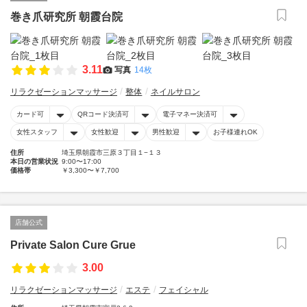
巻き爪研究所 朝霞台院
3.11
写真
14枚
リラクゼーションマッサージ
整体
ネイルサロン
カード可
QRコード決済可
電子マネー決済可
女性スタッフ
女性歓迎
男性歓迎
お子様連れOK
住所
埼玉県朝霞市三原３丁目１−１３
本日の営業状況
9:00〜17:00
価格帯
￥3,300〜￥7,700
店舗公式
Private Salon Cure Grue
3.00
リラクゼーションマッサージ
エステ
フェイシャル