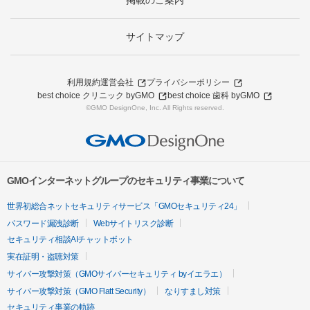
掲載のご案内
サイトマップ
利用規約
運営会社
プライバシーポリシー
best choice クリニック byGMO
best choice 歯科 byGMO
©GMO DesignOne, Inc. All Rights reserved.
GMOインターネットグループのセキュリティ事業について
世界初総合ネットセキュリティサービス「GMOセキュリティ24」
パスワード漏洩診断
Webサイトリスク診断
セキュリティ相談AIチャットボット
実在証明・盗聴対策
サイバー攻撃対策（GMOサイバーセキュリティ byイエラエ）
サイバー攻撃対策（GMO Flatt Security）
なりすまし対策
セキュリティ事業の軌跡