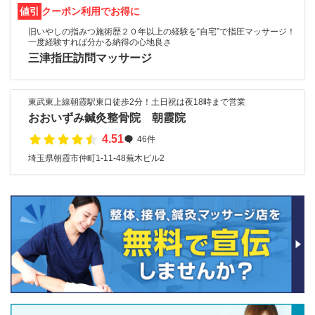
値引
クーポン利用でお得に
旧いやしの指みつ施術歴２０年以上の経験を“自宅”で指圧マッサージ！
一度経験すれば分かる納得の心地良さ
三津指圧訪問マッサージ
東武東上線朝霞駅東口徒歩2分！土日祝は夜18時まで営業
おおいずみ鍼灸整骨院 朝霞院
4.51
46件
埼玉県朝霞市仲町1-11-48蕪木ビル2