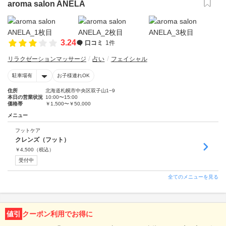
aroma salon ANELA
3.24
口コミ
1件
リラクゼーションマッサージ
占い
フェイシャル
駐車場有
お子様連れOK
住所
北海道札幌市中央区双子山1−9
本日の営業状況
10:00〜15:00
価格帯
￥1,500〜￥50,000
メニュー
フットケア
クレンズ（フット）
￥
4,500
（税込）
受付中
全てのメニューを見る
値引
クーポン利用でお得に