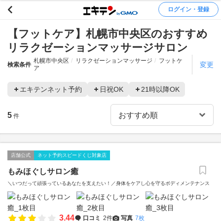
ログイン・登録
【フットケア】札幌市中央区のおすすめ
リラクゼーションマッサージサロン
札幌市中央区
リラクゼーションマッサージ
フットケ
変更
検索条件
ア
エキテンネット予約
日祝OK
21時以降OK
5
件
店舗公式
ネット予約スピードくじ対象店
もみほぐしサロン癒
＼いつだって頑張っているあなたを支えたい！／身体をケアし心を守るボディメンテナンス
3.44
口コミ
2件
写真
7枚