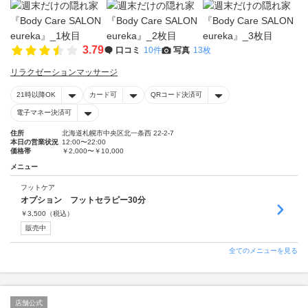
3.79
口コミ
10件
写真
13枚
リラクゼーションマッサージ
21時以降OK
カード可
QRコード決済可
電子マネー決済可
住所
北海道札幌市中央区北一条西 22-2-7
本日の営業状況
12:00〜22:00
価格帯
￥2,000〜￥10,000
メニュー
フットケア
オプション フットセラピー30分
￥
3,500
（税込）
販売中
全てのメニューを見る
店舗公式