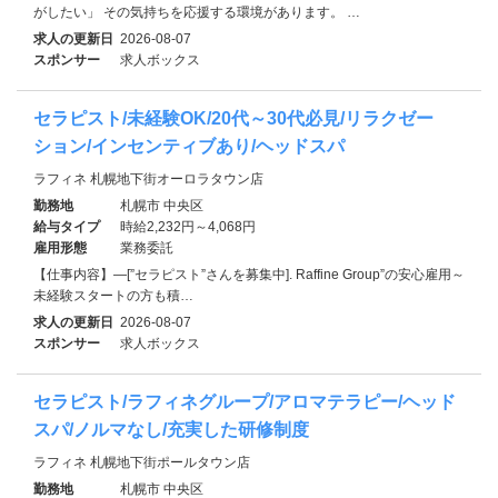
がしたい」 その気持ちを応援する環境があります。 …
求人の更新日
2026-08-07
スポンサー
求人ボックス
セラピスト/未経験OK/20代～30代必見/リラクゼー
ション/インセンティブあり/ヘッドスパ
ラフィネ 札幌地下街オーロラタウン店
勤務地
札幌市 中央区
給与タイプ
時給2,232円～4,068円
雇用形態
業務委託
【仕事内容】―[”セラピスト”さんを募集中]. Raffine Group”の安心雇用～
未経験スタートの方も積…
求人の更新日
2026-08-07
スポンサー
求人ボックス
セラピスト/ラフィネグループ/アロマテラピー/ヘッド
スパ/ノルマなし/充実した研修制度
ラフィネ 札幌地下街ポールタウン店
勤務地
札幌市 中央区