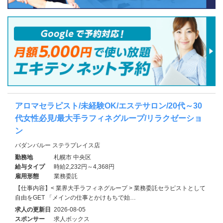
アロマセラピスト/未経験OK/エステサロン/20代～30
代女性必見/最大手ラフィネグループ/リラクゼーショ
ン
バダンバルー ステラプレイス店
勤務地
札幌市 中央区
給与タイプ
時給2,232円～4,368円
雇用形態
業務委託
【仕事内容】< 業界大手ラフィネグループ > 業務委託セラピストとして
自由をGET 「メインの仕事とかけもちで始…
求人の更新日
2026-08-05
スポンサー
求人ボックス