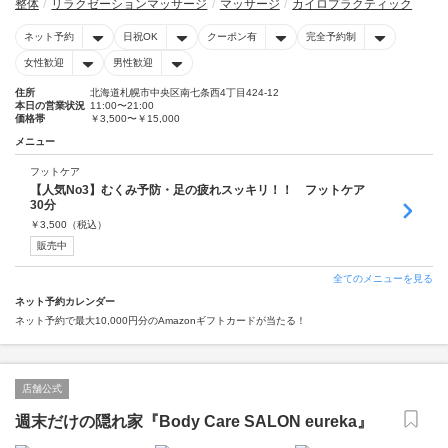
整体
リラクゼーションマッサージ
マッサージ
カイロプラクティック
ネット予約
日祝OK
クーポン有
完全予約制
女性歓迎
男性歓迎
住所
北海道札幌市中央区南七条西4丁目424-12
本日の営業状況
11:00〜21:00
価格帯
￥3,500〜￥15,000
メニュー
フットケア
【人気No3】むくみ予防・足の疲れスッキリ！！ フットケア
30分
￥
3,500
（税込）
販売中
全てのメニューを見る
ネット予約カレンダー
ネット予約で最大10,000円分のAmazonギフトカードが当たる！
店舗公式
週末だけの隠れ家『Body Care SALON eureka』