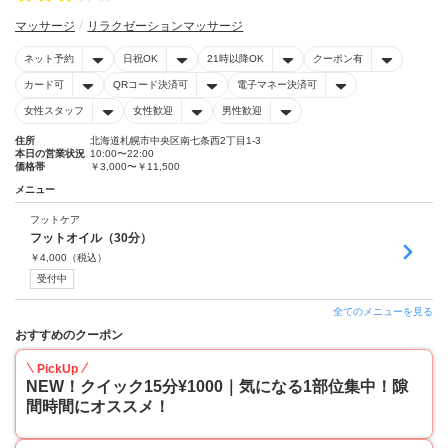
マッサージ
リラクゼーションマッサージ
ネット予約
日祝OK
21時以降OK
クーポン有
カード可
QRコード決済可
電子マネー決済可
女性スタッフ
女性歓迎
男性歓迎
住所
北海道札幌市中央区南七条西2丁目1-3
本日の営業状況
10:00〜22:00
価格帯
￥3,000〜￥11,500
メニュー
フットケア
フットオイル（30分）
￥
4,000
（税込）
受付中
全てのメニューを見る
おすすめのクーポン
PickUp
NEW！クイック15分¥1000｜気になる1部位集中！隙
間時間にオススメ！