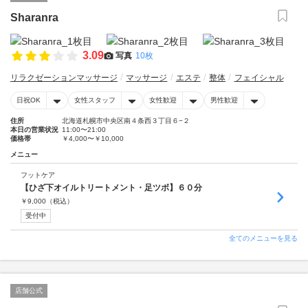
Sharanra
3.09
写真
10枚
リラクゼーションマッサージ
マッサージ
エステ
整体
フェイシャル
日祝OK
女性スタッフ
女性歓迎
男性歓迎
住所
北海道札幌市中央区南４条西３丁目６−２
本日の営業状況
11:00〜21:00
価格帯
￥4,000〜￥10,000
メニュー
フットケア
【ひざ下オイルトリートメント・足ツボ】６０分
￥
9,000
（税込）
受付中
全てのメニューを見る
店舗公式