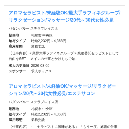
アロマセラピスト/未経験OK/最大手ラフィネグループ/
リラクゼーション/マッサージ/20代～30代女性必見
バダンバルー ステラプレイス店
勤務地
札幌市 中央区
給与タイプ
時給2,232円～4,368円
雇用形態
業務委託
【仕事内容】< 業界大手ラフィネグループ > 業務委託セラピストとして
自由をGET 「メインの仕事とかけもちで始…
求人の更新日
2026-08-05
スポンサー
求人ボックス
アロマセラピスト/未経験OK/マッサージ/リラクゼー
ション/20代～30代女性必見/エステサロン
バダンバルー ステラプレイス店
勤務地
札幌市 中央区
給与タイプ
時給2,232円～4,368円
雇用形態
業務委託
【仕事内容】・ 「セラピストに興味がある」 「もう一度、施術の仕事