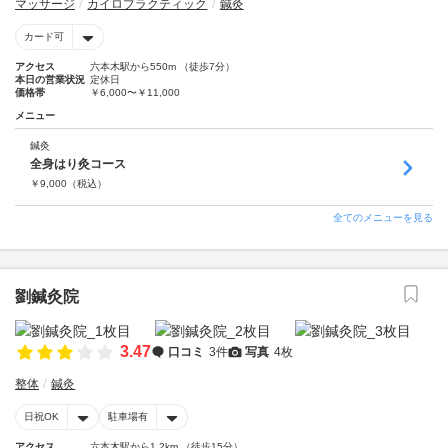
マッサージ
カイロプラクティック
鍼灸
カード可
アクセス
六本木駅から550m （徒歩7分）
本日の営業状況
定休日
価格帯
￥6,000〜￥11,000
メニュー
鍼灸
全身はり灸コース
￥
9,000
（税込）
全てのメニューを見る
劉鍼灸院
3.47
口コミ
3件
写真
4枚
整体
鍼灸
日祝OK
駐車場有
アクセス
六本木駅から1.2km （徒歩15分）