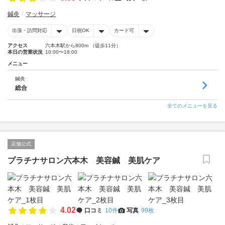
鍼灸
マッサージ
出張・訪問対応
日祝OK
カード可
アクセス
六本木駅から800m （徒歩11分）
本日の営業状況
10:00〜18:00
メニュー
鍼灸
総合
全てのメニューを見る
店舗公式
プラチナサロン六本木 美容鍼 美肌ケア
4.02
口コミ
10件
写真
99枚