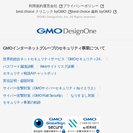
利用規約
運営会社
プライバシーポリシー
best choice クリニック byGMO
best choice 歯科 byGMO
©GMO DesignOne, Inc. All Rights reserved.
GMOインターネットグループのセキュリティ事業について
世界初総合ネットセキュリティサービス「GMOセキュリティ24」
パスワード漏洩診断
Webサイトリスク診断
セキュリティ相談AIチャットボット
実在証明・盗聴対策
サイバー攻撃対策（GMOサイバーセキュリティ byイエラエ）
サイバー攻撃対策（GMO Flatt Security）
なりすまし対策
セキュリティ事業の軌跡