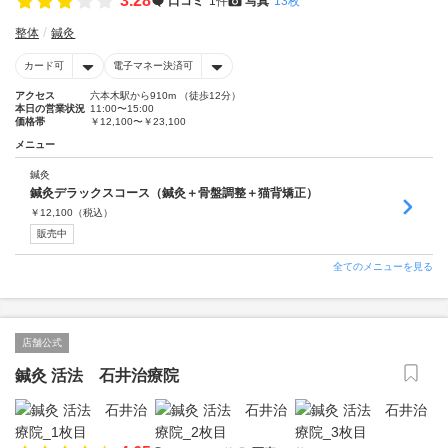
3.28
口コミ
1件
写真
13枚
整体
鍼灸
カード可
電子マネー決済可
アクセス
六本木駅から910m （徒歩12分）
本日の営業状況
11:00〜15:00
価格帯
￥12,100〜￥23,100
メニュー
鍼灸
鍼灸デラックスコース（鍼灸＋骨盤調整＋猫背矯正）
￥
12,100
（税込）
販売中
全てのメニューを見る
店舗公式
鍼灸 活法 石井治療院