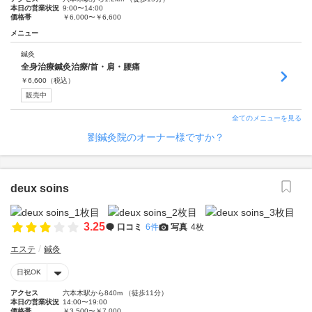
本日の営業状況
9:00〜14:00
価格帯
￥6,000〜￥6,600
メニュー
鍼灸
全身治療鍼灸治療/首・肩・腰痛
￥
6,600
（税込）
販売中
全てのメニューを見る
劉鍼灸院のオーナー様ですか？
deux soins
3.25
口コミ
6件
写真
4枚
エステ
鍼灸
日祝OK
アクセス
六本木駅から840m （徒歩11分）
本日の営業状況
14:00〜19:00
価格帯
￥3,500〜￥7,000