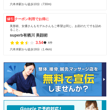
六本木駅から徒歩10分（730m)
値引
クーポン利用でお得に
美形術、女優さんもモデルさんもご希望は同じ。お顔のたて寸を詰め
ること。
superb有栖川 美顔術
3.54
4件
六本木駅から徒歩18分（1.4km)