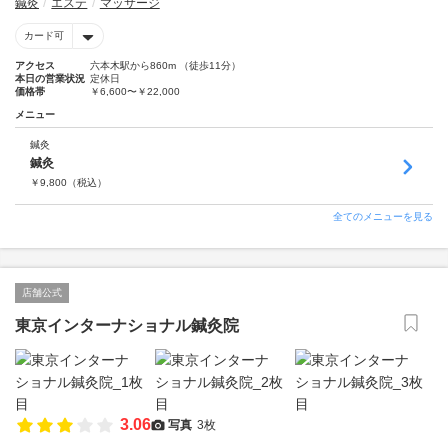
鍼灸
エステ
マッサージ
カード可
アクセス
六本木駅から860m （徒歩11分）
本日の営業状況
定休日
価格帯
￥6,600〜￥22,000
メニュー
鍼灸
鍼灸
￥
9,800
（税込）
全てのメニューを見る
店舗公式
東京インターナショナル鍼灸院
3.06
写真
3枚