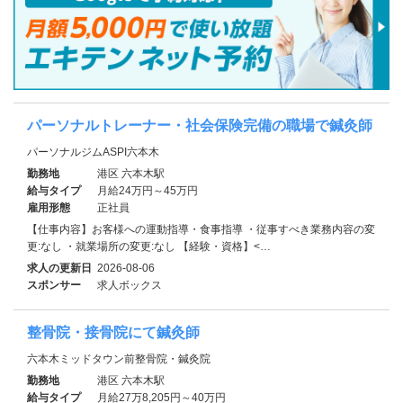
パーソナルトレーナー・社会保険完備の職場で鍼灸師
パーソナルジムASPI六本木
勤務地
港区 六本木駅
給与タイプ
月給24万円～45万円
雇用形態
正社員
【仕事内容】お客様への運動指導・食事指導 ・従事すべき業務内容の変
更:なし ・就業場所の変更:なし 【経験・資格】<…
求人の更新日
2026-08-06
スポンサー
求人ボックス
整骨院・接骨院にて鍼灸師
六本木ミッドタウン前整骨院・鍼灸院
勤務地
港区 六本木駅
給与タイプ
月給27万8,205円～40万円