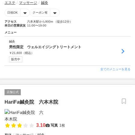
エステ
マッサージ
鍼灸
日祝OK
クーポン有
アクセス
六本木駅から900m （徒歩12分）
本日の営業状況
11:00〜19:00
メニュー
鍼灸
男性限定 ウェルエイジングトリートメント
￥
21,600
（税込）
販売中
全てのメニューを見る
店舗公式
HariFa鍼灸院 六本木院
3.10
写真
1枚