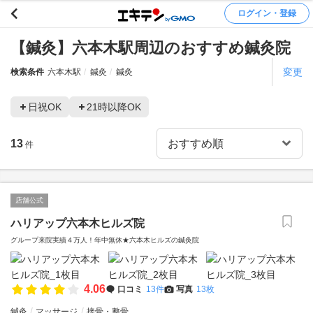
ログイン・登録
【鍼灸】六本木駅周辺のおすすめ鍼灸院
変更
検索条件
六本木駅
鍼灸
鍼灸
日祝OK
21時以降OK
13
件
店舗公式
ハリアップ六本木ヒルズ院
グループ来院実績４万人！年中無休★六本木ヒルズの鍼灸院
4.06
口コミ
13件
写真
13枚
鍼灸
マッサージ
接骨・整骨