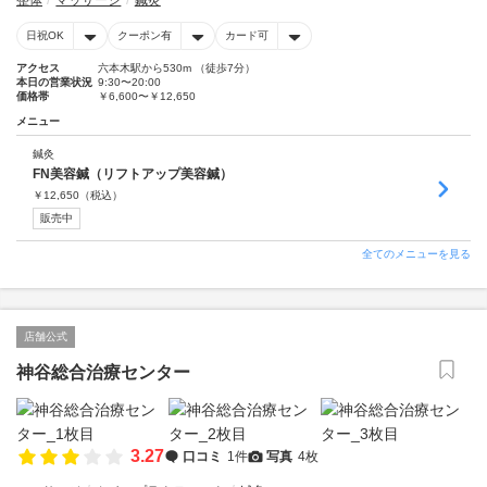
整体
マッサージ
鍼灸
日祝OK
クーポン有
カード可
アクセス
六本木駅から530m （徒歩7分）
本日の営業状況
9:30〜20:00
価格帯
￥6,600〜￥12,650
メニュー
鍼灸
FN美容鍼（リフトアップ美容鍼）
￥
12,650
（税込）
販売中
全てのメニューを見る
店舗公式
神谷総合治療センター
3.27
口コミ
1件
写真
4枚