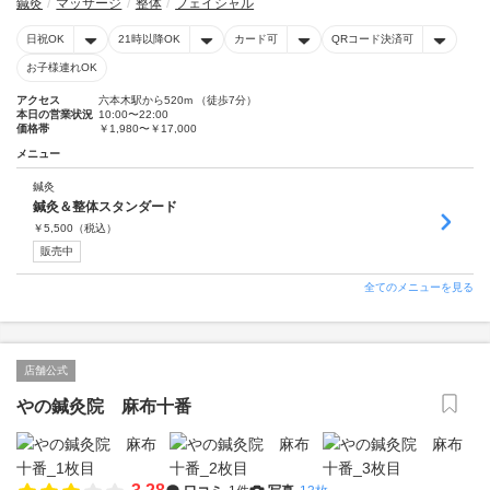
鍼灸
マッサージ
整体
フェイシャル
日祝OK
21時以降OK
カード可
QRコード決済可
お子様連れOK
アクセス
六本木駅から520m （徒歩7分）
本日の営業状況
10:00〜22:00
価格帯
￥1,980〜￥17,000
メニュー
鍼灸
鍼灸＆整体スタンダード
￥
5,500
（税込）
販売中
全てのメニューを見る
店舗公式
やの鍼灸院 麻布十番