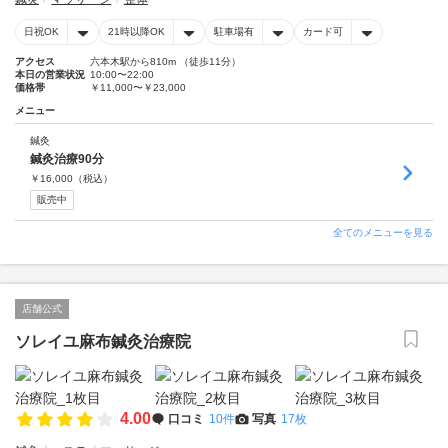
日祝OK
21時以降OK
駐車場有
カード可
アクセス
六本木駅から810m （徒歩11分）
本日の営業状況
10:00〜22:00
価格帯
￥11,000〜￥23,000
メニュー
鍼灸
鍼灸治療90分
￥
16,000
（税込）
販売中
全てのメニューを見る
店舗公式
ソレイユ麻布鍼灸治療院
4.00
口コミ
10件
写真
17枚