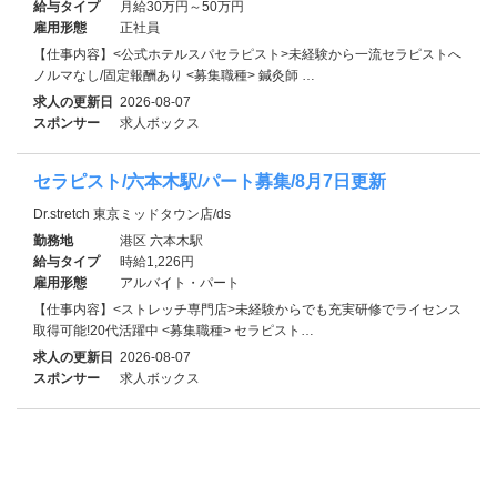
給与タイプ
月給30万円～50万円
雇用形態
正社員
【仕事内容】<公式ホテルスパセラピスト>未経験から一流セラピストへ
ノルマなし/固定報酬あり <募集職種> 鍼灸師 …
求人の更新日
2026-08-07
スポンサー
求人ボックス
セラピスト/六本木駅/パート募集/8月7日更新
Dr.stretch 東京ミッドタウン店/ds
勤務地
港区 六本木駅
給与タイプ
時給1,226円
雇用形態
アルバイト・パート
【仕事内容】<ストレッチ専門店>未経験からでも充実研修でライセンス
取得可能!20代活躍中 <募集職種> セラピスト…
求人の更新日
2026-08-07
スポンサー
求人ボックス