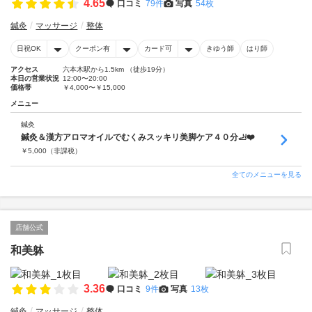
4.65
口コミ
79件
写真
54枚
鍼灸
マッサージ
整体
日祝OK
クーポン有
カード可
きゆう師
はり師
アクセス
六本木駅から1.5km （徒歩19分）
本日の営業状況
12:00〜20:00
価格帯
￥4,000〜￥15,000
メニュー
鍼灸
鍼灸＆漢方アロマオイルでむくみスッキリ美脚ケア４０分🦶❤️
￥
5,000
（非課税）
全てのメニューを見る
店舗公式
和美躰
3.36
口コミ
9件
写真
13枚
鍼灸
マッサージ
整体