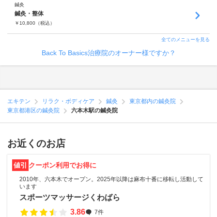
鍼灸
鍼灸・整体
￥
10,800
（税込）
全てのメニューを見る
Back To Basics治療院のオーナー様ですか？
エキテン
リラク・ボディケア
鍼灸
東京都内の鍼灸院
東京都港区の鍼灸院
六本木駅の鍼灸院
お近くのお店
値引
クーポン利用でお得に
2010年、六本木でオープン。2025年以降は麻布十番に移転し活動して
います
スポーツマッサージくわばら
3.86
7件