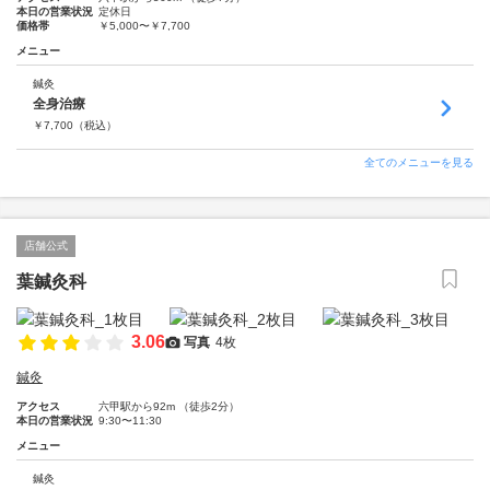
本日の営業状況
定休日
価格帯
￥5,000〜￥7,700
メニュー
鍼灸
全身治療
￥
7,700
（税込）
全てのメニューを見る
店舗公式
葉鍼灸科
3.06
写真
4枚
鍼灸
アクセス
六甲駅から92m （徒歩2分）
本日の営業状況
9:30〜11:30
メニュー
鍼灸