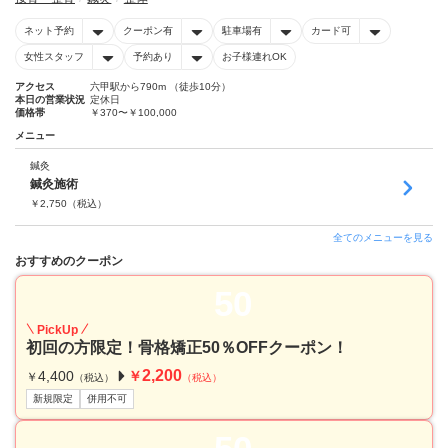
ネット予約
クーポン有
駐車場有
カード可
女性スタッフ
予約あり
お子様連れOK
アクセス
六甲駅から790m （徒歩10分）
本日の営業状況
定休日
価格帯
￥370〜￥100,000
メニュー
鍼灸
鍼灸施術
￥
2,750
（税込）
全てのメニューを見る
おすすめのクーポン
50
PickUp
初回の方限定！骨格矯正50％OFFクーポン！
2,200
4,400
￥
￥
（税込）
（税込）
新規限定
併用不可