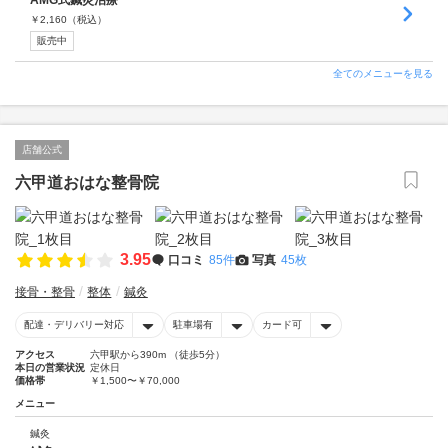
AMG式鍼灸治療
￥
2,160
（税込）
販売中
全てのメニューを見る
店舗公式
六甲道おはな整骨院
3.95
口コミ
85件
写真
45枚
接骨・整骨
整体
鍼灸
配達・デリバリー対応
駐車場有
カード可
アクセス
六甲駅から390m （徒歩5分）
本日の営業状況
定休日
価格帯
￥1,500〜￥70,000
メニュー
鍼灸