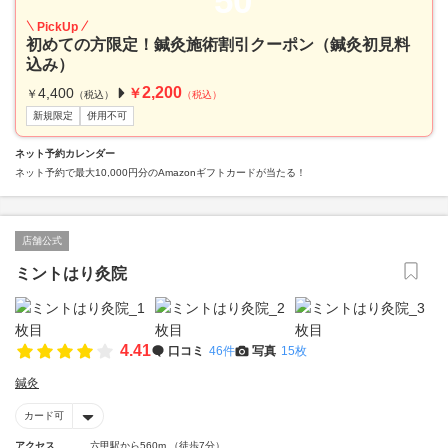
50
PickUp
初めての方限定！鍼灸施術割引クーポン（鍼灸初見料
込み）
2,200
4,400
￥
￥
（税込）
（税込）
新規限定
併用不可
ネット予約カレンダー
ネット予約で最大10,000円分のAmazonギフトカードが当たる！
店舗公式
ミントはり灸院
4.41
口コミ
46件
写真
15枚
鍼灸
カード可
アクセス
六甲駅から560m （徒歩7分）