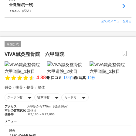
全身施術(一般)
￥
5,500
（税込）
全てのメニューを見る
店舗公式
VIVA鍼灸整骨院 六甲道院
4.88
口コミ
134件
写真
19枚
鍼灸
接骨・整骨
整体
クーポン有
駐車場有
カード可
アクセス
六甲駅から770m （徒歩10分）
本日の営業状況
定休日
価格帯
￥2,160〜￥27,000
メニュー
鍼灸