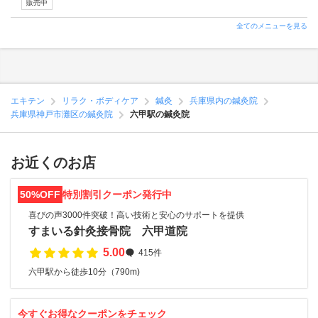
販売中
全てのメニューを見る
エキテン
リラク・ボディケア
鍼灸
兵庫県内の鍼灸院
兵庫県神戸市灘区の鍼灸院
六甲駅の鍼灸院
お近くのお店
50%OFF
特別割引クーポン発行中
喜びの声3000件突破！高い技術と安心のサポートを提供
すまいる針灸接骨院 六甲道院
5.00
415件
六甲駅から徒歩10分（790m)
今すぐお得なクーポンをチェック