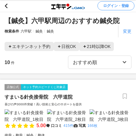
ログイン・登録
【鍼灸】六甲駅周辺のおすすめ鍼灸院
変更
検索条件
六甲駅
鍼灸
鍼灸
エキテンネット予約
日祝OK
21時以降OK
10
件
店舗公式
ネット予約スピードくじ対象店
すまいる針灸接骨院 六甲道院
喜びの声3000件突破！高い技術と安心のサポートを提供
5.00
口コミ
415件
写真
166枚
接骨・整骨
鍼灸
整体