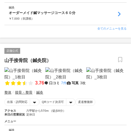
鍼灸
オーダーメイド鍼マッサージコース６０分
￥
7,000
（非課税）
全てのメニューを見る
店舗公式
山手接骨院（鍼灸院）
3.76
口コミ
7件
写真
3枚
整体
接骨・整骨
鍼灸
出張・訪問対応
QRコード決済可
柔道整復師
アクセス
六甲駅から570m （徒歩8分）
本日の営業状況
定休日
メニュー
鍼灸