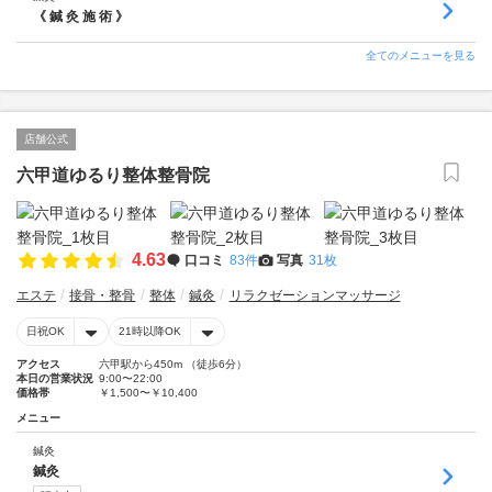
《 鍼 灸 施 術 》
全てのメニューを見る
店舗公式
六甲道ゆるり整体整骨院
4.63
口コミ
83件
写真
31枚
エステ
接骨・整骨
整体
鍼灸
リラクゼーションマッサージ
日祝OK
21時以降OK
アクセス
六甲駅から450m （徒歩6分）
本日の営業状況
9:00〜22:00
価格帯
￥1,500〜￥10,400
メニュー
鍼灸
鍼灸