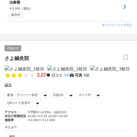
治療費
￥
3,000
（税込）
販売中
全てのメニューを見る
店舗公式
さよ鍼灸院
3.27
口コミ
5件
写真
6枚
鍼灸
配達・デリバリー対応
日祝OK
カード可
QRコード決済可
アクセス
六甲駅から220m （徒歩3分）
本日の営業状況
10:00〜12:30 13:00〜20:30
価格帯
￥2,200〜￥11,000
メニュー
鍼灸