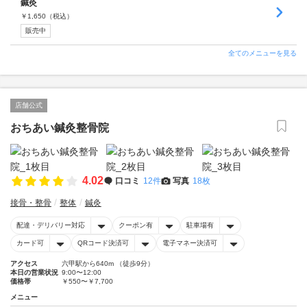
鍼灸
￥
1,650
（税込）
販売中
全てのメニューを見る
店舗公式
おちあい鍼灸整骨院
4.02
口コミ
12件
写真
18枚
接骨・整骨
整体
鍼灸
配達・デリバリー対応
クーポン有
駐車場有
カード可
QRコード決済可
電子マネー決済可
アクセス
六甲駅から640m （徒歩9分）
本日の営業状況
9:00〜12:00
価格帯
￥550〜￥7,700
メニュー