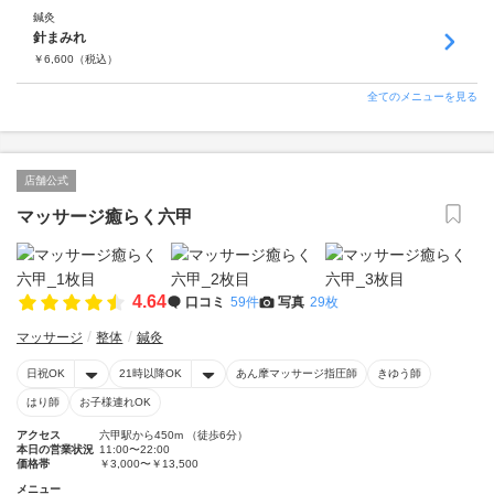
鍼灸
針まみれ
￥
6,600
（税込）
全てのメニューを見る
店舗公式
マッサージ癒らく六甲
4.64
口コミ
59件
写真
29枚
マッサージ
整体
鍼灸
日祝OK
21時以降OK
あん摩マッサージ指圧師
きゆう師
はり師
お子様連れOK
アクセス
六甲駅から450m （徒歩6分）
本日の営業状況
11:00〜22:00
価格帯
￥3,000〜￥13,500
メニュー