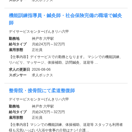
機能訓練指導員・鍼灸師・社会保険完備の職場で鍼灸
師
デイサービスセンターげんきリハ六甲
勤務地
神戸市 六甲駅
給与タイプ
月給24万円～32万円
雇用形態
正社員
【仕事内容】デイサービスでの勤務となります。 マシンでの機能訓練、
リハビリ、マッサージ、体操補助、訪問鍼灸、送迎等 …
求人の更新日
2026-08-06
スポンサー
求人ボックス
整骨院・接骨院にて柔道整復師
デイサービスセンターげんきリハ六甲
勤務地
神戸市 六甲駅
給与タイプ
月給24万円～32万円
雇用形態
正社員
【仕事内容】マシンでの機能訓練、体操補助、送迎等 スタッフも利用者
様も元気いっぱい!入浴や食事の介助はナシ! 介護…