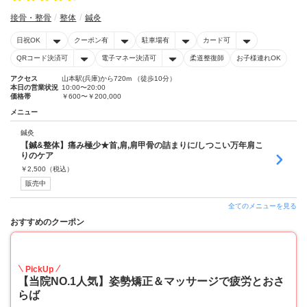
接骨・整骨
整体
鍼灸
日祝OK
クーポン有
駐車場有
カード可
QRコード決済可
電子マネー決済可
柔道整復師
お子様連れOK
アクセス
山本駅(兵庫)から720m （徒歩10分）
本日の営業状況
10:00〜20:00
価格帯
￥600〜￥200,000
メニュー
鍼灸
【鍼&整体】痛み極少★首,肩,肩甲骨の詰まりに/しつこい万年肩こ
りのケア
￥
2,500
（税込）
販売中
全てのメニューを見る
おすすめのクーポン
45
PickUp
【当院NO.1人気】姿勢矯正＆マッサージで疲労とおさ
らば