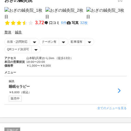
おぎの鍼灸院
3.72
口コミ
6件
写真
32枚
整体
鍼灸
出張・訪問対応
クーポン有
駐車場有
QRコード決済可
アクセス
山本駅(兵庫)から1km （徒歩13分）
本日の営業状況
18:00〜20:00
価格帯
￥1,000〜￥8,000
メニュー
鍼灸
睡眠セラピー
￥
6,600
（税込）
販売中
全てのメニューを見る
店舗公式