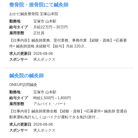
整骨院・接骨院にて鍼灸師
おかだ鍼灸整骨院 宝塚山本院
勤務地
宝塚市 山本駅
給与タイプ
月給22万円～30万円
雇用形態
正社員
【仕事内容】鍼灸師業務、受付業務、事務作業 【経験・資格】<応募要
件> 鍼灸師資格 未経験可 【給与】月給 220,0…
求人の更新日
2026-08-06
スポンサー
求人ボックス
鍼灸院の鍼灸師
ONEUP訪問鍼灸
勤務地
宝塚市 山本駅
給与タイプ
時給1,500円～1,800円
雇用形態
アルバイト・パート
【仕事内容】鍼灸師業務全般 【経験・資格】<応募要件> 鍼灸師 普通自
動車運転免許もしくはバイクが運転できる免許(原付…
求人の更新日
2026-08-06
スポンサー
求人ボックス