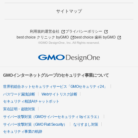
サイトマップ
利用規約
運営会社
プライバシーポリシー
best choice クリニック byGMO
best choice 歯科 byGMO
©GMO DesignOne, Inc. All Rights reserved.
GMOインターネットグループのセキュリティ事業について
世界初総合ネットセキュリティサービス「GMOセキュリティ24」
パスワード漏洩診断
Webサイトリスク診断
セキュリティ相談AIチャットボット
実在証明・盗聴対策
サイバー攻撃対策（GMOサイバーセキュリティ byイエラエ）
サイバー攻撃対策（GMO Flatt Security）
なりすまし対策
セキュリティ事業の軌跡