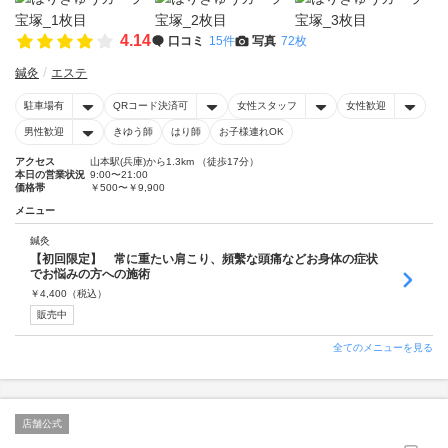
4.14
口コミ
15件
写真
72枚
鍼灸
エステ
駐車場有
QRコード決済可
女性スタッフ
女性歓迎
男性歓迎
きゆう師
はり師
お子様連れOK
アクセス
山本駅(兵庫)から1.3km （徒歩17分）
本日の営業状況
9:00〜21:00
価格帯
￥500〜￥9,900
メニュー
鍼灸
【初回限定】 常に重たい肩こり、頻繫な頭痛などお身体の症状
でお悩みの方への施術
￥
4,400
（税込）
販売中
全てのメニューを見る
店舗公式