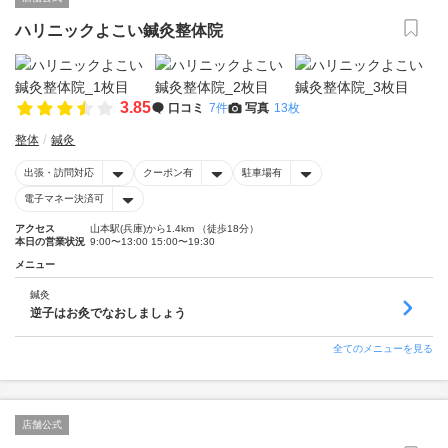
ハリニックよこい鍼灸整体院
3.85
口コミ
7件
写真
13枚
整体
鍼灸
出張・訪問対応
クーポン有
駐車場有
電子マネー決済可
アクセス
山本駅(兵庫)から1.4km （徒歩18分）
本日の営業状況
9:00〜13:00 15:00〜19:30
メニュー
鍼灸
逆子はお灸でなおしましょう
全てのメニューを見る
店舗公式