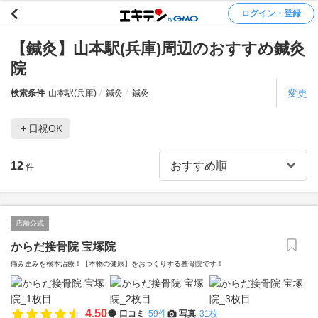
ログイン・登録
【鍼灸】山本駅(兵庫)周辺のおすすめ鍼灸
院
変更
検索条件
山本駅(兵庫)
鍼灸
鍼灸
日祝OK
12
件
店舗公式
からだ接骨院 宝塚院
痛み歪みを根本治療！【本物の健康】をおつくりする整骨院です！
4.50
口コミ
59件
写真
31枚