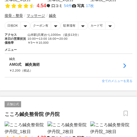
4.54
口コミ
54件
写真
17枚
接骨・整骨
マッサージ
鍼灸
日祝OK
クーポン有
駐車場有
カード可
アクセス
山本駅(兵庫)から1000m （徒歩13分）
本日の営業状況
10:00〜13:00 16:00〜20:00
価格帯
￥5〜￥10,000
メニュー
鍼灸
AMG式 鍼灸施術
￥
2,200
（税込）
全てのメニューを見る
店舗公式
こころ鍼灸整骨院 伊丹院