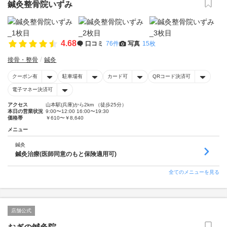
鍼灸整骨院いずみ
4.68
口コミ
76件
写真
15枚
接骨・整骨
鍼灸
クーポン有
駐車場有
カード可
QRコード決済可
電子マネー決済可
アクセス
山本駅(兵庫)から2km （徒歩25分）
本日の営業状況
9:00〜12:00 16:00〜19:30
価格帯
￥610〜￥8,640
メニュー
鍼灸
鍼灸治療(医師同意のもと保険適用可)
全てのメニューを見る
店舗公式