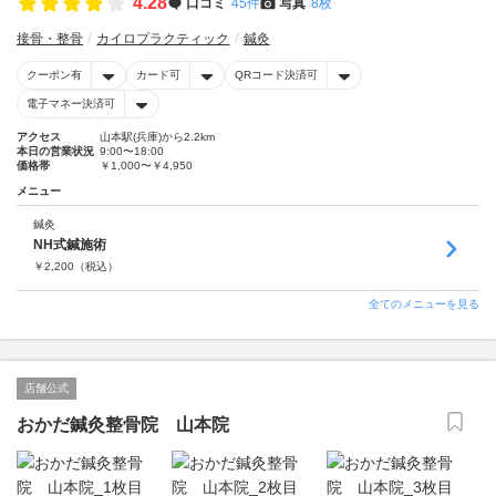
4.28
口コミ
45件
写真
8枚
接骨・整骨
カイロプラクティック
鍼灸
クーポン有
カード可
QRコード決済可
電子マネー決済可
アクセス
山本駅(兵庫)から2.2km
本日の営業状況
9:00〜18:00
価格帯
￥1,000〜￥4,950
メニュー
鍼灸
NH式鍼施術
￥
2,200
（税込）
全てのメニューを見る
店舗公式
おかだ鍼灸整骨院 山本院