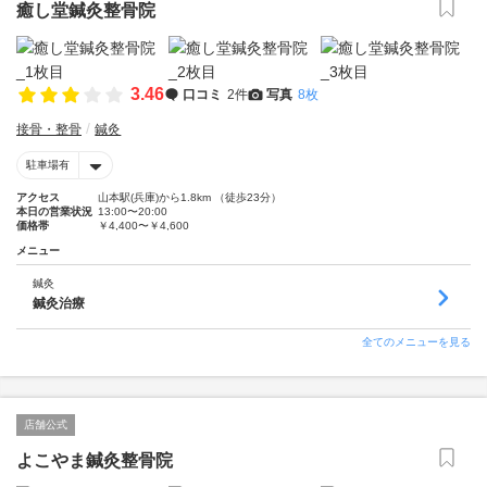
癒し堂鍼灸整骨院
3.46
口コミ
2件
写真
8枚
接骨・整骨
鍼灸
駐車場有
アクセス
山本駅(兵庫)から1.8km （徒歩23分）
本日の営業状況
13:00〜20:00
価格帯
￥4,400〜￥4,600
メニュー
鍼灸
鍼灸治療
全てのメニューを見る
店舗公式
よこやま鍼灸整骨院