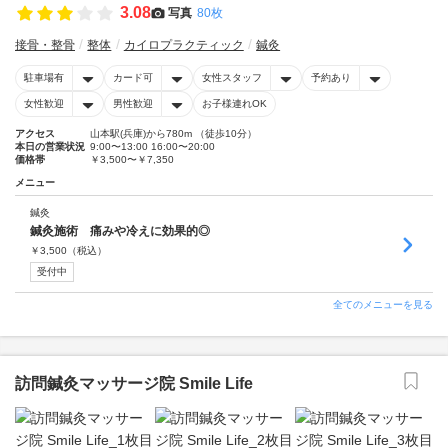
3.08
写真
80枚
接骨・整骨
整体
カイロプラクティック
鍼灸
駐車場有
カード可
女性スタッフ
予約あり
女性歓迎
男性歓迎
お子様連れOK
アクセス
山本駅(兵庫)から780m （徒歩10分）
本日の営業状況
9:00〜13:00 16:00〜20:00
価格帯
￥3,500〜￥7,350
メニュー
鍼灸
鍼灸施術 痛みや冷えに効果的◎
￥
3,500
（税込）
受付中
全てのメニューを見る
訪問鍼灸マッサージ院 Smile Life