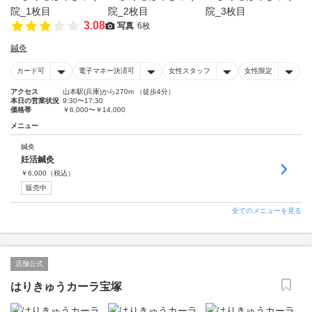
3.08
写真
6枚
鍼灸
カード可
電子マネー決済可
女性スタッフ
女性限定
アクセス
山本駅(兵庫)から270m （徒歩4分）
本日の営業状況
9:30〜17:30
価格帯
￥6,000〜￥14,000
メニュー
鍼灸
妊活鍼灸
￥
6,000
（税込）
販売中
全てのメニューを見る
店舗公式
はりきゅうカーラ宝塚