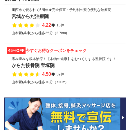
川西市で愛されて5周年★完全個室・予約制の安心便利な治療院
宮城からだ治療院
4.22
15件
山本駅(兵庫)から徒歩35分（2.7km)
45%OFF
今すぐお得なクーポンをチェック
痛み歪みを根本治療！【本物の健康】をおつくりする整骨院です！
からだ接骨院 宝塚院
4.50
59件
山本駅(兵庫)から徒歩10分（720m)