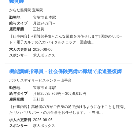
鍼灸師
からだ整骨院 宝塚院
勤務地
宝塚市 山本駅
給与タイプ
月給24万円～
雇用形態
正社員
【仕事内容】<看護師募集> こんな業務をお任せします! 医師のサポー
ト・電子カルテの入力 バイタルチェック・医療機…
求人の更新日
2026-08-06
スポンサー
求人ボックス
機能訓練指導員・社会保険完備の職場で柔道整復師
ポラリスデイサービスセンター山手台
勤務地
宝塚市 山本駅
給与タイプ
月給25万5,769円～30万9,615円
雇用形態
正社員
【仕事内容】高齢者の方がご自身の足で歩けるようになることを目指し
た リハビリサポートのお仕事をお任せします。 ・専用…
求人の更新日
2026-08-06
スポンサー
求人ボックス