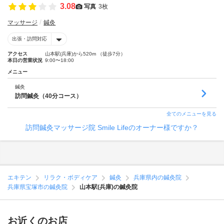
3.08
写真
3枚
マッサージ
鍼灸
出張・訪問対応
アクセス
山本駅(兵庫)から520m （徒歩7分）
本日の営業状況
9:00〜18:00
メニュー
鍼灸
訪問鍼灸（40分コース）
全てのメニューを見る
訪問鍼灸マッサージ院 Smile Lifeのオーナー様ですか？
エキテン
リラク・ボディケア
鍼灸
兵庫県内の鍼灸院
兵庫県宝塚市の鍼灸院
山本駅(兵庫)の鍼灸院
お近くのお店