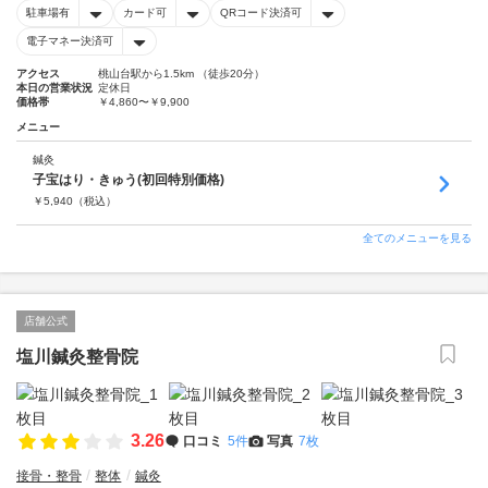
駐車場有
カード可
QRコード決済可
電子マネー決済可
アクセス
桃山台駅から1.5km （徒歩20分）
本日の営業状況
定休日
価格帯
￥4,860〜￥9,900
メニュー
鍼灸
子宝はり・きゅう(初回特別価格)
￥
5,940
（税込）
全てのメニューを見る
店舗公式
塩川鍼灸整骨院
3.26
口コミ
5件
写真
7枚
接骨・整骨
整体
鍼灸