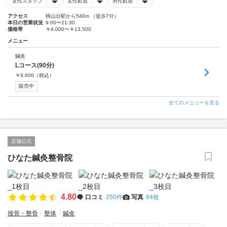
女性スタッフ
女性歓迎
男性歓迎
アクセス
桃山台駅から540m （徒歩7分）
本日の営業状況
9:00〜21:30
価格帯
￥4,000〜￥13,500
メニュー
鍼灸
Lコース(90分)
￥
9,600
（税込）
販売中
全てのメニューを見る
店舗公式
ひなた鍼灸整骨院
4.80
口コミ
250件
写真
84枚
接骨・整骨
整体
鍼灸