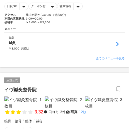
日祝OK
クーポン有
駐車場有
アクセス
桃山台駅から400m （徒歩6分）
本日の営業状況
9:00〜20:00
価格帯
￥3,000〜￥5,000
メニュー
鍼灸
鍼灸
￥
3,000
（税込）
全てのメニューを見る
店舗公式
イヴ鍼灸整骨院
3.32
口コミ
3件
写真
12枚
接骨・整骨
整体
鍼灸