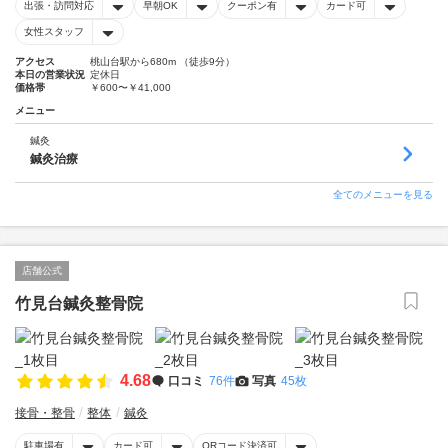
出張・訪問対応
早朝OK
クーポン有
カード可
女性スタッフ
アクセス
桃山台駅から680m （徒歩9分）
本日の営業状況
定休日
価格帯
￥600〜￥41,000
メニュー
鍼灸
鍼灸治療
全てのメニューを見る
店舗公式
竹見台鍼灸整骨院
4.68
口コミ
76件
写真
45枚
接骨・整骨
整体
鍼灸
駐車場有
カード可
QRコード決済可