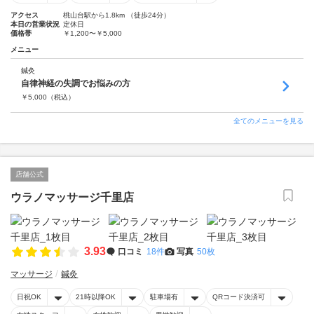
アクセス
桃山台駅から1.8km （徒歩24分）
本日の営業状況
定休日
価格帯
￥1,200〜￥5,000
メニュー
鍼灸
自律神経の失調でお悩みの方
￥
5,000
（税込）
全てのメニューを見る
店舗公式
ウラノマッサージ千里店
3.93
口コミ
18件
写真
50枚
マッサージ
鍼灸
日祝OK
21時以降OK
駐車場有
QRコード決済可