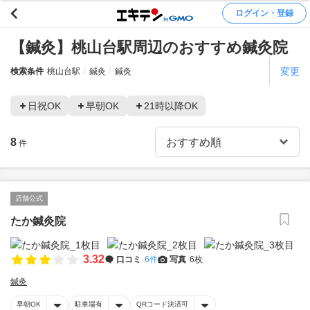
ログイン・登録
【鍼灸】桃山台駅周辺のおすすめ鍼灸院
変更
検索条件
桃山台駅
鍼灸
鍼灸
日祝OK
早朝OK
21時以降OK
8
件
店舗公式
たか鍼灸院
3.32
口コミ
6件
写真
6枚
鍼灸
早朝OK
駐車場有
QRコード決済可