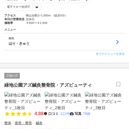
電子マネー決済可
アクセス
桃山台駅から390m （徒歩5分）
本日の営業状況
定休日
価格帯
￥500〜￥2,000
メニュー
鍼灸
はり・きゅう
全てのメニューを見る
店舗公式
緑地公園アズ鍼灸整骨院・アズビューティ
4.88
口コミ
111件
写真
79枚
整体
接骨・整骨
鍼灸