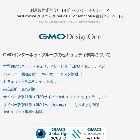
利用規約
運営会社
プライバシーポリシー
best choice クリニック byGMO
best choice 歯科 byGMO
©GMO DesignOne, Inc. All Rights reserved.
GMOインターネットグループのセキュリティ事業について
世界初総合ネットセキュリティサービス「GMOセキュリティ24」
パスワード漏洩診断
Webサイトリスク診断
セキュリティ相談AIチャットボット
実在証明・盗聴対策
サイバー攻撃対策（GMOサイバーセキュリティ byイエラエ）
サイバー攻撃対策（GMO Flatt Security）
なりすまし対策
セキュリティ事業の軌跡