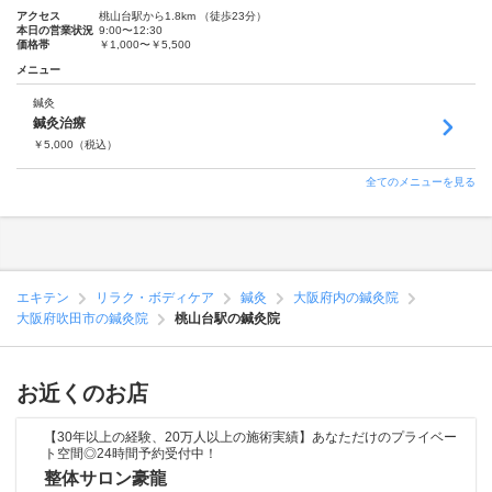
アクセス
桃山台駅から1.8km （徒歩23分）
本日の営業状況
9:00〜12:30
価格帯
￥1,000〜￥5,500
メニュー
鍼灸
鍼灸治療
￥
5,000
（税込）
全てのメニューを見る
エキテン
リラク・ボディケア
鍼灸
大阪府内の鍼灸院
大阪府吹田市の鍼灸院
桃山台駅の鍼灸院
お近くのお店
【30年以上の経験、20万人以上の施術実績】あなただけのプライベー
ト空間◎24時間予約受付中！
整体サロン豪龍