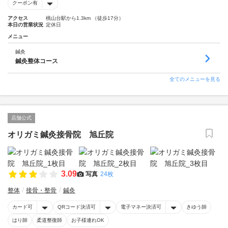
クーポン有
アクセス
桃山台駅から1.3km （徒歩17分）
本日の営業状況
定休日
メニュー
鍼灸
鍼灸整体コース
全てのメニューを見る
店舗公式
オリガミ鍼灸接骨院 旭丘院
3.09
写真
24枚
整体
接骨・整骨
鍼灸
カード可
QRコード決済可
電子マネー決済可
きゆう師
はり師
柔道整復師
お子様連れOK