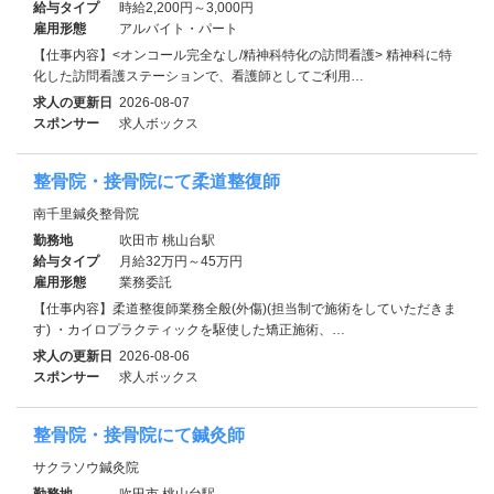
給与タイプ
時給2,200円～3,000円
雇用形態
アルバイト・パート
【仕事内容】<オンコール完全なし/精神科特化の訪問看護> 精神科に特
化した訪問看護ステーションで、看護師としてご利用…
求人の更新日
2026-08-07
スポンサー
求人ボックス
整骨院・接骨院にて柔道整復師
南千里鍼灸整骨院
勤務地
吹田市 桃山台駅
給与タイプ
月給32万円～45万円
雇用形態
業務委託
【仕事内容】柔道整復師業務全般(外傷)(担当制で施術をしていただきま
す) ・カイロプラクティックを駆使した矯正施術、…
求人の更新日
2026-08-06
スポンサー
求人ボックス
整骨院・接骨院にて鍼灸師
サクラソウ鍼灸院
勤務地
吹田市 桃山台駅