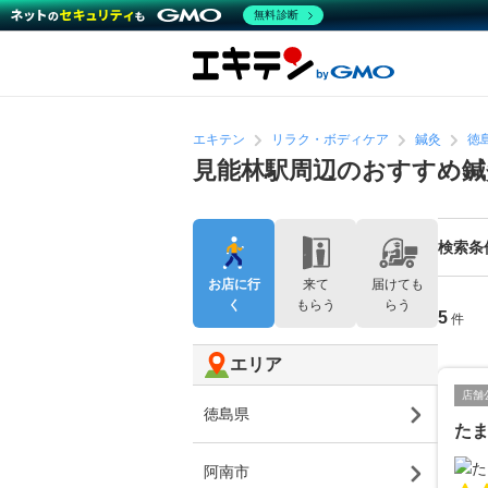
無料診断
エキテン
リラク・ボディケア
鍼灸
徳
見能林駅周辺のおすすめ鍼
検索条
お店に行
来て
届けても
く
もらう
らう
5
件
エリア
店舗
徳島県
た
阿南市