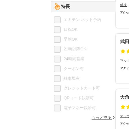
鍼灸
特長
アクセ
エキテン ネット予約
日祝OK
早朝OK
武
21時以降OK
24時間営業
マッ
クーポン有
アクセ
駐車場有
クレジットカード可
大
QRコード決済可
電子マネー決済可
マッ
もっと見る
アクセ