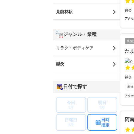
鍼灸
見能林駅
アクセ
ジャンル・業種
店舗
リラク・ボディケア
た
鍼灸
鍼灸
日付で探す
配達
アクセ
今日
明日
8/7
8/8
阿
日時
日曜日
指定
8/9