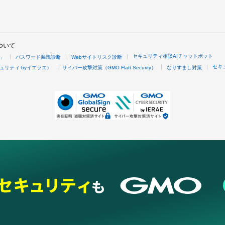
ついて
セキュリティ相談AIチャットボット
4」
パスワード漏洩診断
Webサイトリスク診断
セキ
ュリティ byイエラエ）
サイバー攻撃対策（GMO Flatt Security）
なりすまし対策