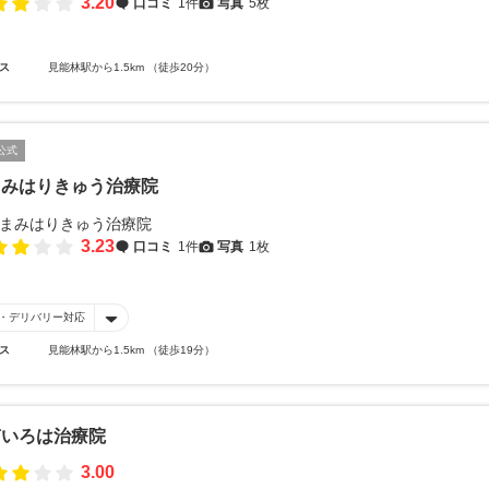
3.20
口コミ
1件
写真
5枚
ス
見能林駅から1.5km （徒歩20分）
公式
まみはりきゅう治療院
3.23
口コミ
1件
写真
1枚
・デリバリー対応
ス
見能林駅から1.5km （徒歩19分）
南いろは治療院
3.00