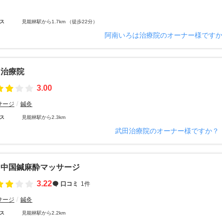
ス
見能林駅から1.7km （徒歩22分）
阿南いろは治療院のオーナー様です
田治療院
3.00
サージ
鍼灸
ス
見能林駅から2.3km
武田治療院のオーナー様ですか？
角中国鍼麻酔マッサージ
3.22
口コミ
1件
サージ
鍼灸
ス
見能林駅から2.2km