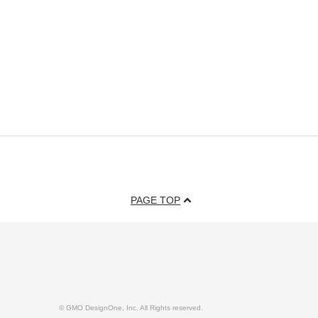
PAGE TOP
© GMO DesignOne, Inc. All Rights reserved.