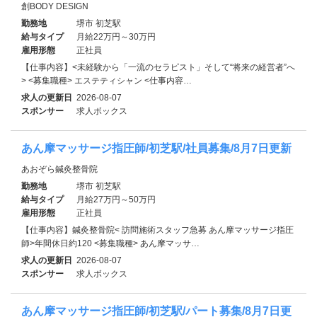
創BODY DESIGN
勤務地
堺市 初芝駅
給与タイプ
月給22万円～30万円
雇用形態
正社員
【仕事内容】<未経験から「一流のセラピスト」そして“将来の経営者”へ
> <募集職種> エステティシャン <仕事内容…
求人の更新日
2026-08-07
スポンサー
求人ボックス
あん摩マッサージ指圧師/初芝駅/社員募集/8月7日更新
あおぞら鍼灸整骨院
勤務地
堺市 初芝駅
給与タイプ
月給27万円～50万円
雇用形態
正社員
【仕事内容】鍼灸整骨院< 訪問施術スタッフ急募 あん摩マッサージ指圧
師>年間休日約120 <募集職種> あん摩マッサ…
求人の更新日
2026-08-07
スポンサー
求人ボックス
あん摩マッサージ指圧師/初芝駅/パート募集/8月7日更