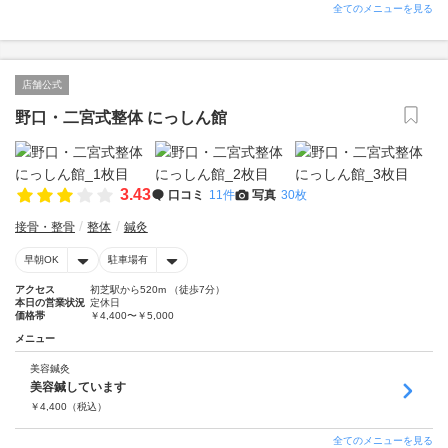
全てのメニューを見る
店舗公式
野口・二宮式整体 にっしん館
3.43
口コミ
11件
写真
30枚
接骨・整骨
整体
鍼灸
早朝OK
駐車場有
アクセス
初芝駅から520m （徒歩7分）
本日の営業状況
定休日
価格帯
￥4,400〜￥5,000
メニュー
美容鍼灸
美容鍼しています
￥
4,400
（税込）
全てのメニューを見る