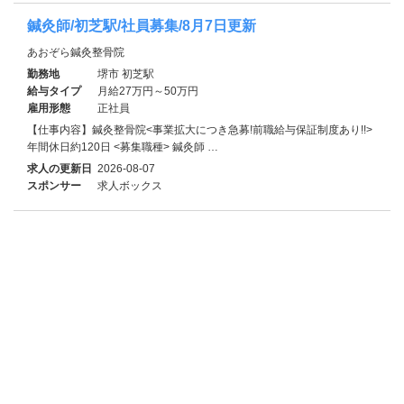
鍼灸師/初芝駅/社員募集/8月7日更新
あおぞら鍼灸整骨院
勤務地
堺市 初芝駅
給与タイプ
月給27万円～50万円
雇用形態
正社員
【仕事内容】鍼灸整骨院<事業拡大につき急募!前職給与保証制度あり!!>
年間休日約120日 <募集職種> 鍼灸師 …
求人の更新日
2026-08-07
スポンサー
求人ボックス