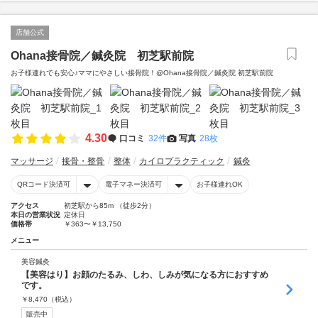
店舗公式
Ohana接骨院／鍼灸院 初芝駅前院
お子様連れでも安心♪ママにやさしい接骨院！@Ohana接骨院／鍼灸院 初芝駅前院
4.30
口コミ
32件
写真
28枚
マッサージ
接骨・整骨
整体
カイロプラクティック
鍼灸
QRコード決済可
電子マネー決済可
お子様連れOK
アクセス
初芝駅から85m （徒歩2分）
本日の営業状況
定休日
価格帯
￥363〜￥13,750
メニュー
美容鍼灸
【美容はり】お顔のたるみ、しわ、しみが気になる方におすすめ
です。
￥
8,470
（税込）
販売中