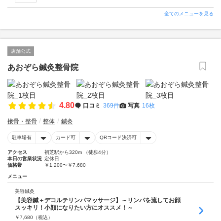
全てのメニューを見る
店舗公式
あおぞら鍼灸整骨院
4.80
口コミ
369件
写真
16枚
接骨・整骨
整体
鍼灸
駐車場有
カード可
QRコード決済可
アクセス
初芝駅から320m （徒歩4分）
本日の営業状況
定休日
価格帯
￥1,200〜￥7,680
メニュー
美容鍼灸
【美容鍼＋デコルテリンパマッサージ】～リンパを流してお顔
スッキリ！小顔になりたい方にオススメ！～
￥
7,680
（税込）