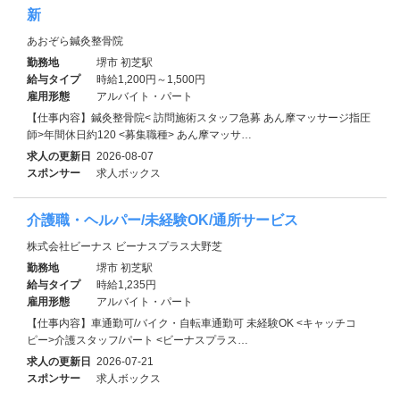
新
あおぞら鍼灸整骨院
勤務地
堺市 初芝駅
給与タイプ
時給1,200円～1,500円
雇用形態
アルバイト・パート
【仕事内容】鍼灸整骨院< 訪問施術スタッフ急募 あん摩マッサージ指圧
師>年間休日約120 <募集職種> あん摩マッサ…
求人の更新日
2026-08-07
スポンサー
求人ボックス
介護職・ヘルパー/未経験OK/通所サービス
株式会社ビーナス ビーナスプラス大野芝
勤務地
堺市 初芝駅
給与タイプ
時給1,235円
雇用形態
アルバイト・パート
【仕事内容】車通勤可/バイク・自転車通勤可 未経験OK <キャッチコ
ピー>介護スタッフ/パート <ビーナスプラス…
求人の更新日
2026-07-21
スポンサー
求人ボックス