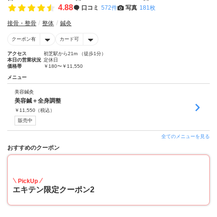
4.88
口コミ
572件
写真
181枚
接骨・整骨
整体
鍼灸
クーポン有
カード可
アクセス
初芝駅から21m （徒歩1分）
本日の営業状況
定休日
価格帯
￥180〜￥11,550
メニュー
美容鍼灸
美容鍼＋全身調整
￥
11,550
（税込）
販売中
全てのメニューを見る
おすすめのクーポン
10
PickUp
エキテン限定クーポン2