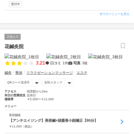
受付中
全てのメニューを見る
店舗公式
花鍼灸院
3.21
口コミ
1件
写真
3枚
鍼灸
整体
リラクゼーションマッサージ
エステ
QRコード決済可
女性スタッフ
アクセス
初芝駅から2km
本日の営業状況
定休日
価格帯
￥5,000〜￥11,000
メニュー
美容鍼灸
【アンチエイジング】美容鍼+頭蓋骨小顔矯正【90分】
￥
11,000
（税込）