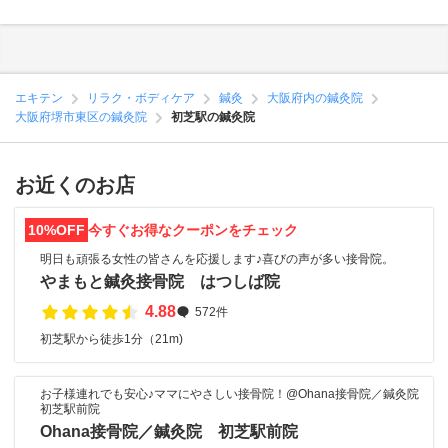
エキテン
リラク・ボディケア
鍼灸
大阪府内の鍼灸院
大阪府堺市東区の鍼灸院
初芝駅の鍼灸院
お近くのお店
10%OFF
今すぐお得なクーポンをチェック
明日も頑張る女性の皆さんを応援します♪喜びの声が多い接骨院。
やまもと鍼灸接骨院 はつしば院
4.88
572件
初芝駅から徒歩1分（21m)
お子様連れでも安心♪ママにやさしい接骨院！@Ohana接骨院／鍼灸院
初芝駅前院
Ohana接骨院／鍼灸院 初芝駅前院