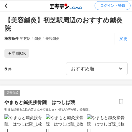
ログイン・登録
【美容鍼灸】初芝駅周辺のおすすめ鍼灸
院
変更
検索条件
初芝駅
鍼灸
美容鍼灸
早朝OK
5
件
店舗公式
やまもと鍼灸接骨院 はつしば院
明日も頑張る女性の皆さんを応援します♪喜びの声が多い接骨院。