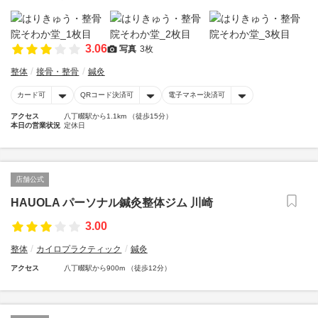
3.06
写真
3枚
整体
接骨・整骨
鍼灸
カード可
QRコード決済可
電子マネー決済可
アクセス
八丁畷駅から1.1km （徒歩15分）
本日の営業状況
定休日
店舗公式
HAUOLA パーソナル鍼灸整体ジム 川崎
3.00
整体
カイロプラクティック
鍼灸
アクセス
八丁畷駅から900m （徒歩12分）