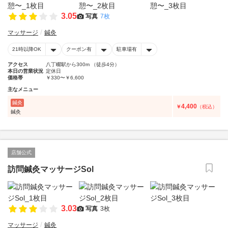
3.05
写真
7枚
マッサージ
鍼灸
21時以降OK
クーポン有
駐車場有
アクセス
八丁畷駅から300m （徒歩4分）
本日の営業状況
定休日
価格帯
￥330〜￥6,600
主なメニュー
鍼灸
4,400
￥
（税込）
鍼灸
店舗公式
訪問鍼灸マッサージSol
3.03
写真
3枚
マッサージ
鍼灸