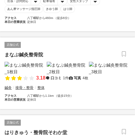
出張・訪問対応
駐車場有
女性スタッフ
あん摩マッサージ指圧師
きゆう師
はり師
アクセス
八丁畷駅から460m （徒歩6分）
本日の営業状況
定休日
店舗公式
まなぶ鍼灸整骨院
3.18
口コミ
1件
写真
4枚
鍼灸
接骨・整骨
整体
アクセス
八丁畷駅から1.1km （徒歩15分）
本日の営業状況
定休日
店舗公式
はりきゅう・整骨院そわか堂