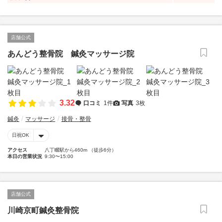
店舗公式
あんどう整骨院 鍼灸マッサージ院
3.32
口コミ
1件
写真
3枚
鍼灸
マッサージ
接骨・整骨
日祝OK
アクセス
八丁畷駅から460m （徒歩6分）
本日の営業状況
9:30〜15:00
店舗公式
川崎京町鍼灸整骨院