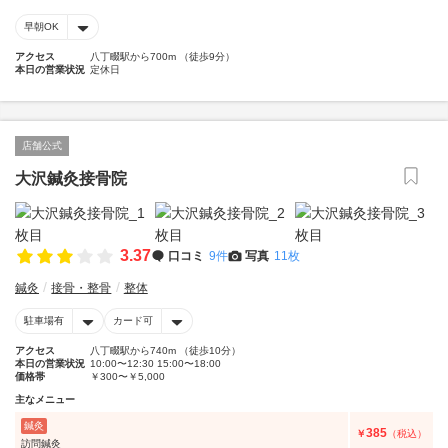
早朝OK
アクセス
八丁畷駅から700m （徒歩9分）
本日の営業状況
定休日
店舗公式
大沢鍼灸接骨院
3.37
口コミ
9件
写真
11枚
鍼灸
接骨・整骨
整体
駐車場有
カード可
アクセス
八丁畷駅から740m （徒歩10分）
本日の営業状況
10:00〜12:30 15:00〜18:00
価格帯
￥300〜￥5,000
主なメニュー
鍼灸
385
￥
（税込）
訪問鍼灸