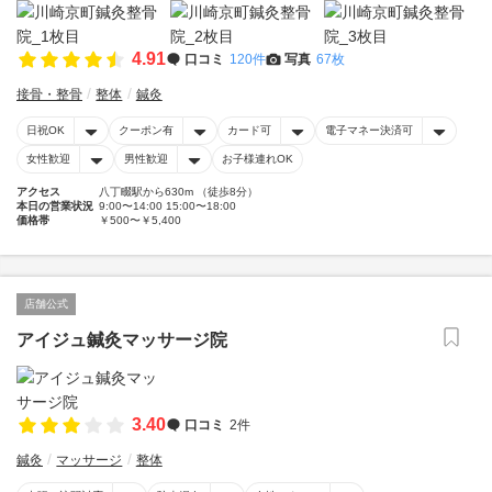
4.91
口コミ
120件
写真
67枚
接骨・整骨
整体
鍼灸
日祝OK
クーポン有
カード可
電子マネー決済可
女性歓迎
男性歓迎
お子様連れOK
アクセス
八丁畷駅から630m （徒歩8分）
本日の営業状況
9:00〜14:00 15:00〜18:00
価格帯
￥500〜￥5,400
店舗公式
アイジュ鍼灸マッサージ院
3.40
口コミ
2件
鍼灸
マッサージ
整体