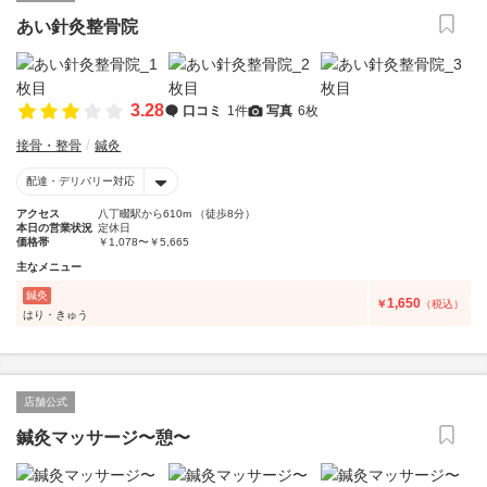
あい針灸整骨院
3.28
口コミ
1件
写真
6枚
接骨・整骨
鍼灸
配達・デリバリー対応
アクセス
八丁畷駅から610m （徒歩8分）
本日の営業状況
定休日
価格帯
￥1,078〜￥5,665
主なメニュー
鍼灸
1,650
￥
（税込）
はり・きゅう
店舗公式
鍼灸マッサージ〜憩〜