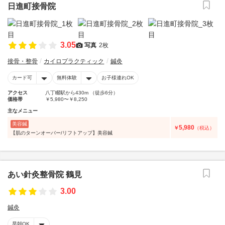
日進町接骨院
3.05
写真
2枚
接骨・整骨
カイロプラクティック
鍼灸
カード可
無料体験
お子様連れOK
アクセス
八丁畷駅から430m （徒歩6分）
価格帯
￥5,980〜￥8,250
主なメニュー
美容鍼
5,980
￥
（税込）
【肌のターンオーバー/リフトアップ】美容鍼
あい針灸整骨院 鶴見
3.00
鍼灸
早朝OK