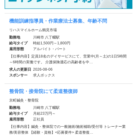
機能訓練指導員・作業療法士募集、年齢不問
リハスマイルホーム鶴見市場
勤務地
川崎市 八丁畷駅
給与タイプ
時給1,500円～1,800円
雇用形態
アルバイト・パート
【仕事内容】定員18名のデイサービスにて、営業中(月～土)の1日5時間
～6時間の実働です。 介護保険適応の高齢者を中…
求人の更新日
2026-08-06
スポンサー
求人ボックス
整骨院・接骨院にて柔道整復師
京町鍼灸・整骨院
勤務地
川崎市 八丁畷駅
給与タイプ
月給23万円～
雇用形態
正社員
【仕事内容】鍼灸・整体院での一般施術/施術補助/受付等 トレーナー業
務/美容整体 【経験・資格】<応募要件> 柔道整復…