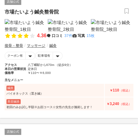
店舗公式
市場たいよう鍼灸整骨院
4.36
口コミ
37件
写真
15枚
接骨・整骨
マッサージ
鍼灸
クーポン有
駐車場有
アクセス
八丁畷駅から670m （徒歩9分）
本日の営業状況
定休日
価格帯
￥110〜￥6,000
主なメニュー
鍼灸
110
￥
（税込）
パイオネックス（置き鍼）
美容鍼灸
3,240
￥
（税込）
初回のみお試し半額※お顔コース☆女性の先生が施術します！
店舗公式