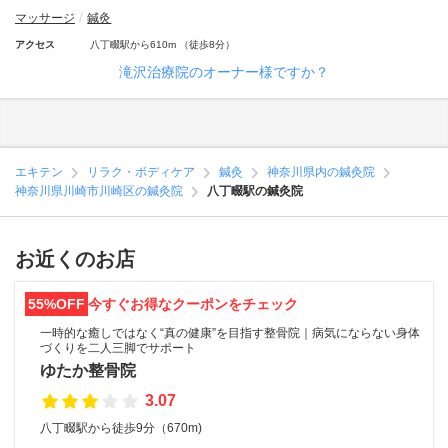
マッサージ
鍼灸
アクセス
八丁畷駅から610m （徒歩8分）
滝沢治療院のオーナー様ですか？
エキテン
リラク・ボディケア
鍼灸
神奈川県内の鍼灸院
神奈川県川崎市川崎区の鍼灸院
八丁畷駅の鍼灸院
お近くのお店
55%OFF
今すぐお得なクーポンをチェック
一時的な癒しではなく“真の健康”を目指す整骨院｜病気にならない身体
づくりを二人三脚でサポート
ゆたか整骨院
3.07
八丁畷駅から徒歩9分（670m)