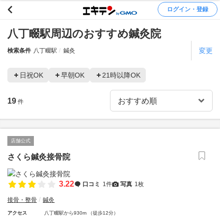
ログイン・登録
八丁畷駅周辺のおすすめ鍼灸院
変更
検索条件
八丁畷駅
鍼灸
日祝OK
早朝OK
21時以降OK
19
件
店舗公式
さくら鍼灸接骨院
3.22
口コミ
1件
写真
1枚
接骨・整骨
鍼灸
アクセス
八丁畷駅から930m （徒歩12分）