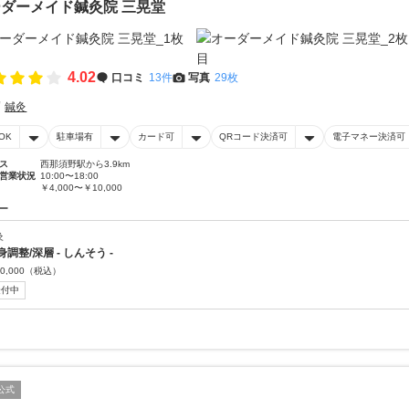
ダーメイド鍼灸院 三晃堂
4.02
口コミ
13件
写真
29枚
鍼灸
OK
駐車場有
カード可
QRコード決済可
電子マネー決済可
ス
西那須野駅から3.9km
営業状況
10:00〜18:00
￥4,000〜￥10,000
ー
灸
身調整/深層 - しんそう -
0,000
（税込）
受付中
公式