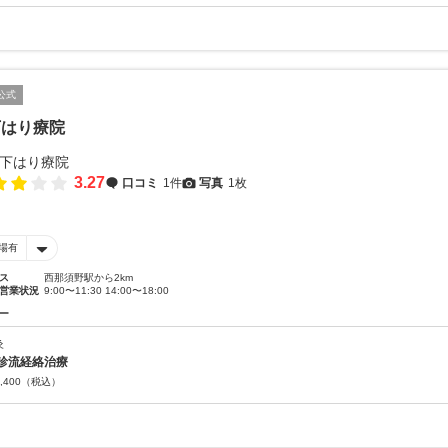
公式
下はり療院
3.27
口コミ
1件
写真
1枚
場有
ス
西那須野駅から2km
営業状況
9:00〜11:30 14:00〜18:00
ー
灸
診流経絡治療
,400
（税込）