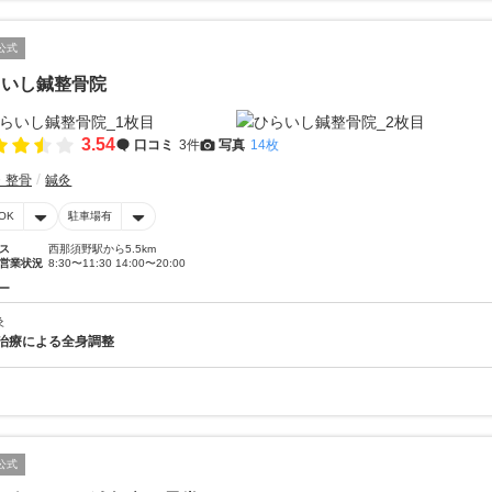
公式
らいし鍼整骨院
3.54
口コミ
3件
写真
14枚
・整骨
鍼灸
OK
駐車場有
ス
西那須野駅から5.5km
営業状況
8:30〜11:30 14:00〜20:00
ー
灸
治療による全身調整
公式