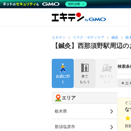
無料診断
エキテン
リラク・ボディケア
鍼灸
栃
【鍼灸】西那須野駅周辺の
検索条
お店に行
来て
届けても
く
もらう
らう
エ
エリア
ど
な
栃木県
西那
那須塩原市