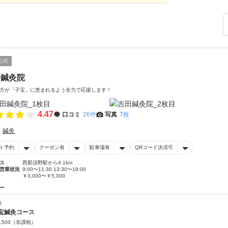
公式
田鍼灸院
方が「子宝」に恵まれるよう全力で応援します！
4.47
口コミ
26件
写真
7枚
鍼灸
ト予約
クーポン有
駐車場有
QRコード決済可
ス
西那須野駅から4.1km
営業状況
9:00〜11:30 13:30〜19:00
￥3,000〜￥5,000
ー
灸
宝鍼灸コース
,500
（非課税）