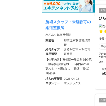
店舗
ひ
施術スタッフ・未経験可の
柔道整復師
わざあり鍼灸整骨院
接骨
勤務地
那須塩原市 西那須野
駅
早朝
給与タイプ
月給24万円～34万円
雇用形態
正社員
アクセ
本日の
【仕事内容】整骨院一般業務 鍼灸院
メニュ
一般業務 診療補助 ・仕事内容の変
更:なし ・転勤:なし 【経験・資格】
鍼
<応募要…
鍼
求人の更新日
2026-04-02
スポンサー
求人ボックス
店舗