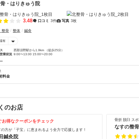
整骨・はりきゅう院
3.48
口コミ
3件
写真
3枚
・整骨
整体
鍼灸
場有
ス
西那須野駅から1.9km （徒歩25分）
営業状況
9:00〜13:00 15:00〜20:00
ー
灸
術料金
くのお店
骨折 脱臼 ス
ぐお得なクーポンをチェック
なすの整
ての方が「子宝」に恵まれるよう全力で応援します！
田鍼灸院