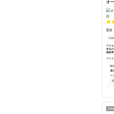
オー
整体
日祝
アクセ
本日の
価格帯
メニュ
鍼
全
￥
1
店舗