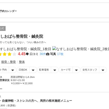
予約カレンダー
公式
すしおばら整骨院・鍼灸院
行っても良くならない、つらい痛みの方へ
4.45
口コミ
36件
写真
17枚
接骨・整骨
整体
ト予約
日祝OK
駐車場有
カード可
女性スタッフ
ス
西那須野駅から6.2km
営業状況
9:00〜21:00
￥3,000〜￥22,000
ー
灸
・自健神軽・ストレスの方へ、局所の根本施術メニュー
,800
（非課税）