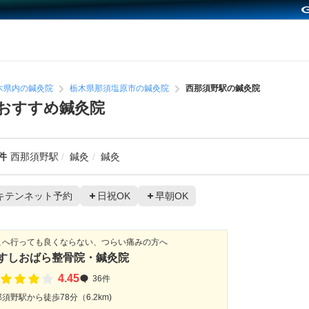
木県内の鍼灸院
栃木県那須塩原市の鍼灸院
西那須野駅の鍼灸院
おすすめ鍼灸院
件
西那須野駅
鍼灸
鍼灸
キテンネット予約
日祝OK
早朝OK
こへ行っても良くならない、つらい痛みの方へ
すしおばら整骨院・鍼灸院
4.45
36件
須野駅から徒歩78分（6.2km)