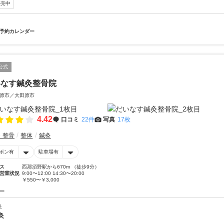
販売中
予約カレンダー
公式
いなす鍼灸整骨院
原市／大田原市
4.42
口コミ
22件
写真
17枚
・整骨
整体
鍼灸
ポン有
駐車場有
ス
西那須野駅から670m （徒歩9分）
営業状況
9:00〜12:00 14:30〜20:00
￥550〜￥3,000
ー
灸
灸