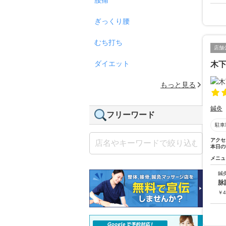
ぎっくり腰
むち打ち
店舗
ダイエット
木
もっと見る
鍼灸
フリーワード
駐車
アクセ
本日の
メニュ
鍼
脉
￥
4