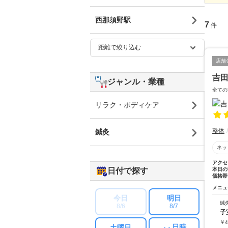
西那須野駅
7
件
店舗
吉
ジャンル・業種
全ての
リラク・ボディケア
整体
鍼灸
ネッ
アクセ
日付で探す
本日の
価格帯
メニュ
今日
明日
鍼
8/6
8/7
子
￥
4
日時
土曜日