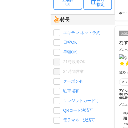
指定
8/8
ネット
特長
エキテン ネット予約
店舗
日祝OK
な
どこへ
早朝OK
21時以降OK
24時間営業
鍼灸
クーポン有
ネッ
駐車場有
アクセ
本日の
価格帯
クレジットカード可
メニュ
QRコード決済可
鍼
頭
電子マネー決済可
￥
5