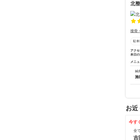
北
接骨
駐車
アクセ
本日の
メニュ
鍼
施
お近
今す
全
吉