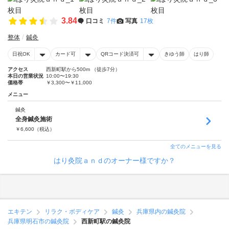
3.84
口コミ
7件
写真
17枚
整体
鍼灸
日祝OK
カード可
QRコード決済可
きゆう師
はり師
アクセス
西新町駅から500m （徒歩7分）
本日の営業状況
10:00〜19:30
価格帯
￥3,300〜￥11,000
メニュー
鍼灸
全身鍼灸施術
￥
6,600
（税込）
全てのメニューを見る
はり灸院ａｎｄのオーナー様ですか？
エキテン
リラク・ボディケア
鍼灸
兵庫県内の鍼灸院
兵庫県明石市の鍼灸院
西新町駅の鍼灸院