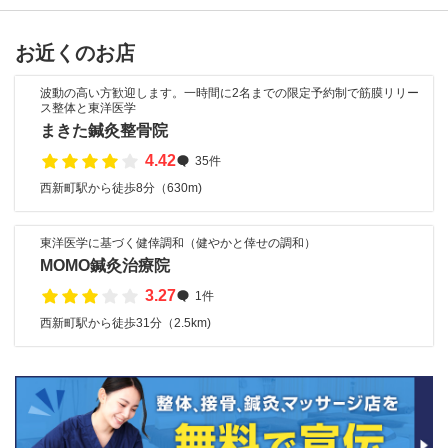
お近くのお店
波動の高い方歓迎します。一時間に2名までの限定予約制で筋膜リリー
ス整体と東洋医学
まきた鍼灸整骨院
4.42
35件
西新町駅から徒歩8分（630m)
東洋医学に基づく健倖調和（健やかと倖せの調和）
MOMO鍼灸治療院
3.27
1件
西新町駅から徒歩31分（2.5km)