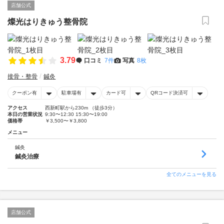
店舗公式
燦光はりきゅう整骨院
3.79
口コミ
7件
写真
8枚
接骨・整骨
鍼灸
クーポン有
駐車場有
カード可
QRコード決済可
アクセス
西新町駅から230m （徒歩3分）
本日の営業状況
9:30〜12:30 15:30〜19:00
価格帯
￥3,500〜￥3,800
メニュー
鍼灸
鍼灸治療
全てのメニューを見る
店舗公式