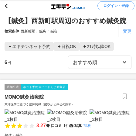
ログイン・登録
【鍼灸】西新町駅周辺のおすすめ鍼灸院
変更
検索条件
西新町駅
鍼灸
鍼灸
エキテンネット予約
日祝OK
21時以降OK
6
件
店舗公式
ネット予約スピードくじ対象店
MOMO鍼灸治療院
東洋医学に基づく健倖調和（健やかと倖せの調和）
3.27
口コミ
1件
写真
75枚
整体
鍼灸