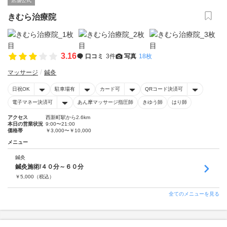
店舗公式
きむら治療院
3.16
口コミ
3件
写真
18枚
マッサージ
鍼灸
日祝OK
駐車場有
カード可
QRコード決済可
電子マネー決済可
あん摩マッサージ指圧師
きゆう師
はり師
アクセス
西新町駅から2.6km
本日の営業状況
9:00〜21:00
価格帯
￥3,000〜￥10,000
メニュー
鍼灸
鍼灸施術/４０分～６０分
￥
5,000
（税込）
全てのメニューを見る