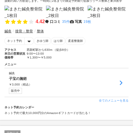
波動の高い方歓迎します。一時間に2名までの限定予約制で筋膜リリース整体と東洋医学
4.42
口コミ
35件
写真
19枚
鍼灸
接骨・整骨
整体
ネット予約
きゆう師
はり師
柔道整復師
アクセス
西新町駅から630m （徒歩8分）
本日の営業状況
9:00〜13:00
価格帯
￥1,300〜￥5,000
メニュー
鍼灸
子宝の施術
￥
3,000
（税込）
販売中
全てのメニューを見る
ネット予約カレンダー
ネット予約で最大10,000円分のAmazonギフトカードが当たる！