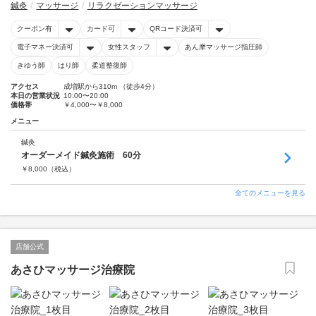
鍼灸
マッサージ
リラクゼーションマッサージ
クーポン有
カード可
QRコード決済可
電子マネー決済可
女性スタッフ
あん摩マッサージ指圧師
きゆう師
はり師
柔道整復師
アクセス
成増駅から310m （徒歩4分）
本日の営業状況
10:00〜20:00
価格帯
￥4,000〜￥8,000
メニュー
鍼灸
オーダーメイド鍼灸施術 60分
￥
8,000
（税込）
全てのメニューを見る
店舗公式
あさひマッサージ治療院