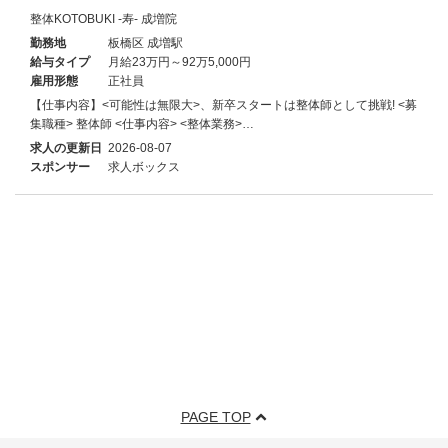
整体KOTOBUKI -寿- 成増院
勤務地
板橋区 成増駅
給与タイプ
月給23万円～92万5,000円
雇用形態
正社員
【仕事内容】<可能性は無限大>、新卒スタートは整体師として挑戦! <募
集職種> 整体師 <仕事内容> <整体業務>…
求人の更新日
2026-08-07
スポンサー
求人ボックス
PAGE TOP