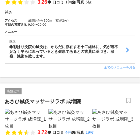
3.26
口コミ
1件
写真
5枚
鍼灸
アクセス
成増駅から150m （徒歩2分）
本日の営業状況
9:00〜20:00
メニュー
鍼灸
希彩はり灸院の鍼灸は、からだに存在する十二経絡に、気が過不
足なく平らに巡っているとき健康であるとの古典に基づき、診
察、施術を致します。
全てのメニューを見る
店舗公式
あさひ鍼灸マッサージラボ 成増院
3.72
口コミ
4件
写真
19枚