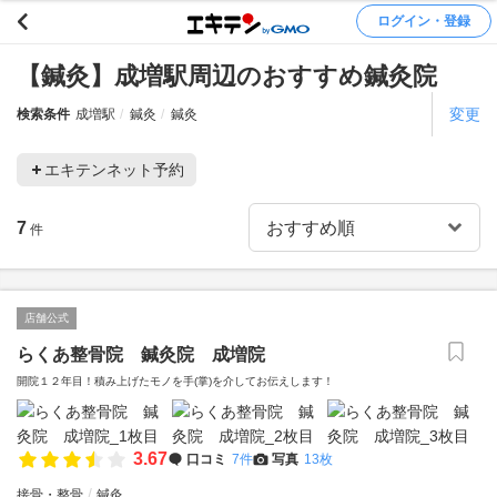
ログイン・登録
【鍼灸】成増駅周辺のおすすめ鍼灸院
変更
検索条件
成増駅
鍼灸
鍼灸
エキテンネット予約
7
件
店舗公式
らくあ整骨院 鍼灸院 成増院
開院１２年目！積み上げたモノを手(掌)を介してお伝えします！
3.67
口コミ
7件
写真
13枚
接骨・整骨
鍼灸