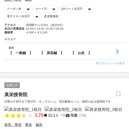
クーポン有
カード可
QRコード決済可
電子マネー決済可
柔道整復師
アクセス
成増駅から210m （徒歩3分）
本日の営業状況
10:00〜13:00 15:00〜20:00
価格帯
￥300〜￥3,240
メニュー
鍼灸
【 一般鍼 】 【 美容鍼 】 【 お灸 】
全てのメニューを見る
店舗公式
真栄接骨院
日曜も午前中まで受付中。キッズルーム・高圧酸素ルーム・個室のある接骨院です
3.75
口コミ
7件
写真
21枚
接骨・整骨
整体
鍼灸