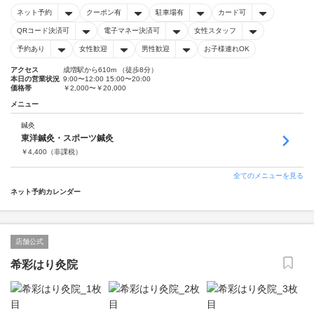
ネット予約
クーポン有
駐車場有
カード可
QRコード決済可
電子マネー決済可
女性スタッフ
予約あり
女性歓迎
男性歓迎
お子様連れOK
アクセス
成増駅から610m （徒歩8分）
本日の営業状況
9:00〜12:00 15:00〜20:00
価格帯
￥2,000〜￥20,000
メニュー
鍼灸
東洋鍼灸・スポーツ鍼灸
￥
4,400
（非課税）
全てのメニューを見る
ネット予約カレンダー
店舗公式
希彩はり灸院