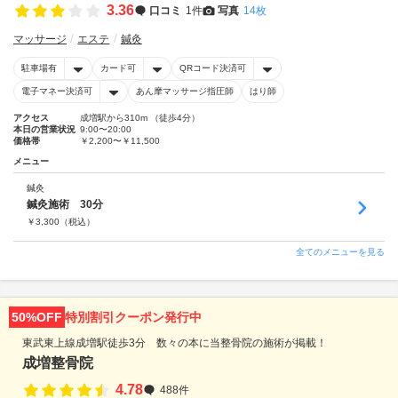
3.36
口コミ
1件
写真
14枚
マッサージ
エステ
鍼灸
駐車場有
カード可
QRコード決済可
電子マネー決済可
あん摩マッサージ指圧師
はり師
アクセス
成増駅から310m （徒歩4分）
本日の営業状況
9:00〜20:00
価格帯
￥2,200〜￥11,500
メニュー
鍼灸
鍼灸施術 30分
￥
3,300
（税込）
全てのメニューを見る
50%OFF
特別割引クーポン発行中
東武東上線成増駅徒歩3分 数々の本に当整骨院の施術が掲載！
成増整骨院
4.78
488件