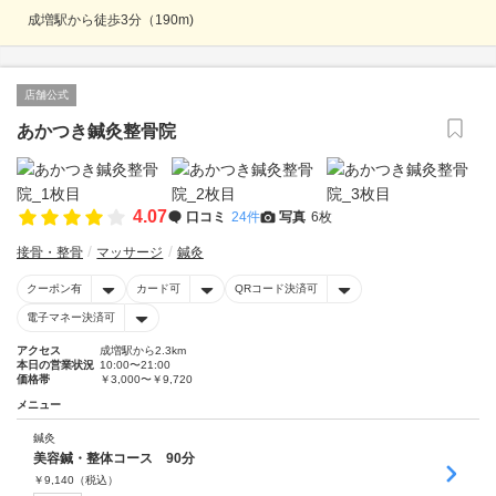
成増駅から徒歩3分（190m)
店舗公式
あかつき鍼灸整骨院
4.07
口コミ
24件
写真
6枚
接骨・整骨
マッサージ
鍼灸
クーポン有
カード可
QRコード決済可
電子マネー決済可
アクセス
成増駅から2.3km
本日の営業状況
10:00〜21:00
価格帯
￥3,000〜￥9,720
メニュー
鍼灸
美容鍼・整体コース 90分
￥
9,140
（税込）