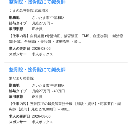
整骨院・接骨院にて鍼灸師
くまのみ整骨院 武蔵浦和
勤務地
さいたま市 中浦和駅
給与タイプ
月給27万円～
雇用形態
正社員
【仕事内容】自費施術 (骨盤矯正、猫背矯正、EMS、血流改善) ・鍼治療
(部分鍼、全身鍼) ・美容鍼 ・運動指導 ・栄…
求人の更新日
2026-08-06
スポンサー
求人ボックス
整骨院・接骨院にて鍼灸師
陽だまり整骨院
勤務地
さいたま市 中浦和駅
給与タイプ
月給27万円～40万円
雇用形態
正社員
【仕事内容】整骨院での鍼灸師業務全般 【経験・資格】<応募要件> 鍼
灸師 【給与】月給 270,000円 〜 400,…
求人の更新日
2026-08-06
スポンサー
求人ボックス