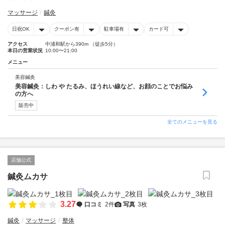
マッサージ
鍼灸
日祝OK
クーポン有
駐車場有
カード可
アクセス
中浦和駅から390m （徒歩5分）
本日の営業状況
10:00〜21:00
メニュー
美容鍼灸
美容鍼灸：しわ や たるみ、ほうれい線など、お顔のことでお悩み
の方へ
販売中
全てのメニューを見る
店舗公式
鍼灸ムカサ
3.27
口コミ
2件
写真
3枚
鍼灸
マッサージ
整体