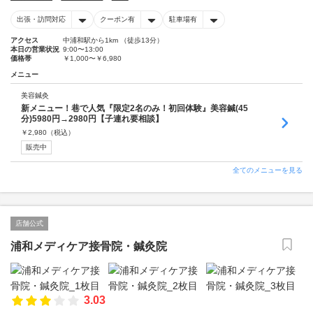
出張・訪問対応
クーポン有
駐車場有
アクセス
中浦和駅から1km （徒歩13分）
本日の営業状況
9:00〜13:00
価格帯
￥1,000〜￥6,980
メニュー
美容鍼灸
新メニュー！巷で人気『限定2名のみ！初回体験』美容鍼(45
分)5980円→2980円【子連れ要相談】
￥
2,980
（税込）
販売中
全てのメニューを見る
店舗公式
浦和メディケア接骨院・鍼灸院
3.03