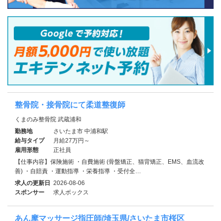
整骨院・接骨院にて柔道整復師
くまのみ整骨院 武蔵浦和
勤務地
さいたま市 中浦和駅
給与タイプ
月給27万円～
雇用形態
正社員
【仕事内容】保険施術 ・自費施術 (骨盤矯正、猫背矯正、EMS、血流改
善) ・自賠責 ・運動指導 ・栄養指導 ・受付全…
求人の更新日
2026-08-06
スポンサー
求人ボックス
あん摩マッサージ指圧師/埼玉県/さいたま市桜区