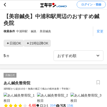
ログイン・登録
【美容鍼灸】中浦和駅周辺のおすすめ鍼
灸院
変更
検索条件
中浦和駅
鍼灸
美容鍼灸
日祝OK
21時以降OK
5
件
店舗公式
あん鍼灸整骨院
浦和駅から徒歩10分！無痛の矯正で痛みの根本改善！予約制！
4.46
口コミ
35件
写真
15枚