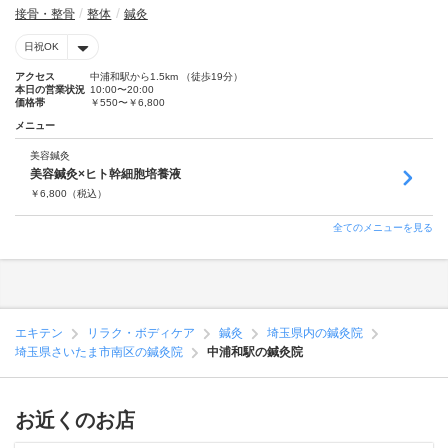
接骨・整骨
整体
鍼灸
日祝OK
アクセス
中浦和駅から1.5km （徒歩19分）
本日の営業状況
10:00〜20:00
価格帯
￥550〜￥6,800
メニュー
美容鍼灸
美容鍼灸×ヒト幹細胞培養液
￥
6,800
（税込）
全てのメニューを見る
エキテン
リラク・ボディケア
鍼灸
埼玉県内の鍼灸院
埼玉県さいたま市南区の鍼灸院
中浦和駅の鍼灸院
お近くのお店