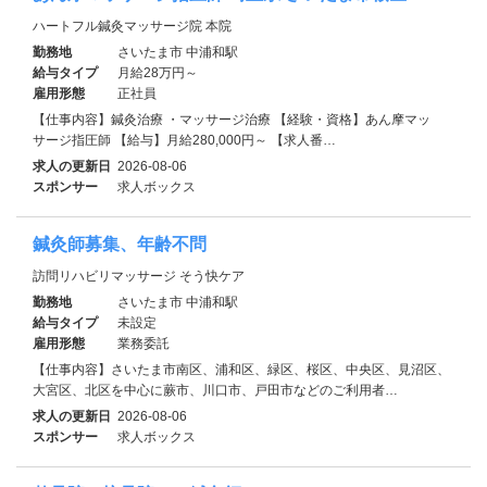
ハートフル鍼灸マッサージ院 本院
勤務地
さいたま市 中浦和駅
給与タイプ
月給28万円～
雇用形態
正社員
【仕事内容】鍼灸治療 ・マッサージ治療 【経験・資格】あん摩マッ
サージ指圧師 【給与】月給280,000円～ 【求人番…
求人の更新日
2026-08-06
スポンサー
求人ボックス
鍼灸師募集、年齢不問
訪問リハビリマッサージ そう快ケア
勤務地
さいたま市 中浦和駅
給与タイプ
未設定
雇用形態
業務委託
【仕事内容】さいたま市南区、浦和区、緑区、桜区、中央区、見沼区、
大宮区、北区を中心に蕨市、川口市、戸田市などのご利用者…
求人の更新日
2026-08-06
スポンサー
求人ボックス