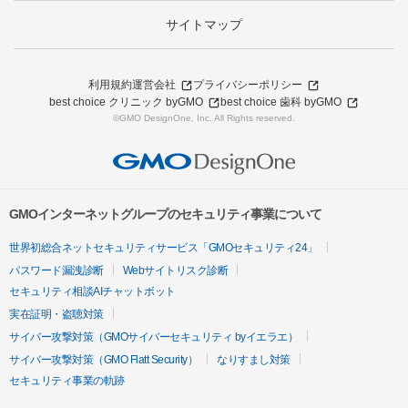
サイトマップ
利用規約
運営会社
プライバシーポリシー
best choice クリニック byGMO
best choice 歯科 byGMO
©GMO DesignOne, Inc. All Rights reserved.
GMOインターネットグループのセキュリティ事業について
世界初総合ネットセキュリティサービス「GMOセキュリティ24」
パスワード漏洩診断
Webサイトリスク診断
セキュリティ相談AIチャットボット
実在証明・盗聴対策
サイバー攻撃対策（GMOサイバーセキュリティ byイエラエ）
サイバー攻撃対策（GMO Flatt Security）
なりすまし対策
セキュリティ事業の軌跡