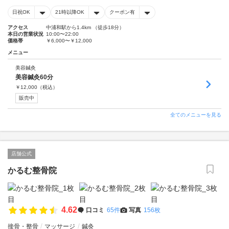
日祝OK
21時以降OK
クーポン有
アクセス
中浦和駅から1.4km （徒歩18分）
本日の営業状況
10:00〜22:00
価格帯
￥6,000〜￥12,000
メニュー
美容鍼灸
美容鍼灸60分
￥
12,000
（税込）
販売中
全てのメニューを見る
店舗公式
かるむ整骨院
4.62
口コミ
65件
写真
156枚
接骨・整骨
マッサージ
鍼灸