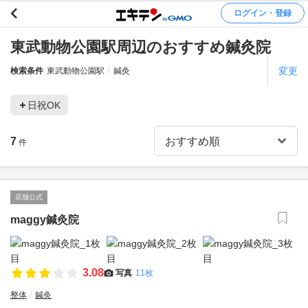
ログイン・登録
東武動物公園駅周辺のおすすめ鍼灸院
変更
検索条件
東武動物公園駅
鍼灸
日祝OK
7
件
店舗公式
maggy鍼灸院
3.08
写真
11枚
整体
鍼灸