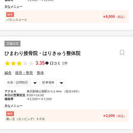
主なメニュー
鍼灸
8,000
￥
（税込）
バランスコース
店舗公式
ひまわり接骨院・はりきゅう整体院
3.35
口コミ
1件
鍼灸
接骨・整骨
整体
出張・訪問対応
駐車場有
アクセス
東武動物公園駅から1.4km （徒歩18分）
本日の営業状況
9:00〜14:00
価格帯
￥2,000〜￥7,000
主なメニュー
鍼灸
2,000
￥
（税込）
吸い玉（カッピング）３０分