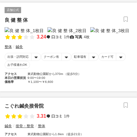
店舗公式
良 健 整 体
3.24
口コミ
1件
写真
4枚
整体
鍼灸
出張・訪問対応
クーポン有
駐車場有
カード可
お子様連れOK
アクセス
東武動物公園駅から370m （徒歩5分）
本日の営業状況
9:00〜19:00
価格帯
￥1,100〜￥6,600
こぐれ鍼灸接骨院
3.31
口コミ
1件
鍼灸
接骨・整骨
整体
アクセス
東武動物公園駅から1.6km （徒歩21分）