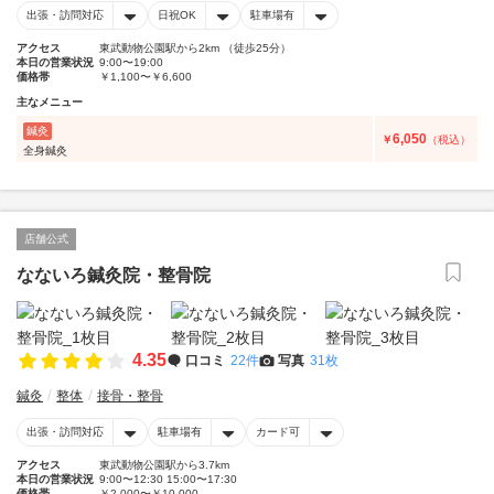
出張・訪問対応
日祝OK
駐車場有
アクセス
東武動物公園駅から2km （徒歩25分）
本日の営業状況
9:00〜19:00
価格帯
￥1,100〜￥6,600
主なメニュー
鍼灸
6,050
￥
（税込）
全身鍼灸
店舗公式
なないろ鍼灸院・整骨院
4.35
口コミ
22件
写真
31枚
鍼灸
整体
接骨・整骨
出張・訪問対応
駐車場有
カード可
アクセス
東武動物公園駅から3.7km
本日の営業状況
9:00〜12:30 15:00〜17:30
価格帯
￥2,000〜￥10,000