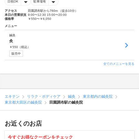
日祝OK
駐車場有
アクセス
田園調布駅から760m （徒歩10分）
本日の営業状況
9:00〜12:30 15:00〜20:00
価格帯
￥550〜￥6,050
メニュー
鍼灸
灸
￥
550
（税込）
販売中
全てのメニューを見る
エキテン
リラク・ボディケア
鍼灸
東京都内の鍼灸院
東京都大田区の鍼灸院
田園調布駅の鍼灸院
お近くのお店
今すぐお得なクーポンをチェック