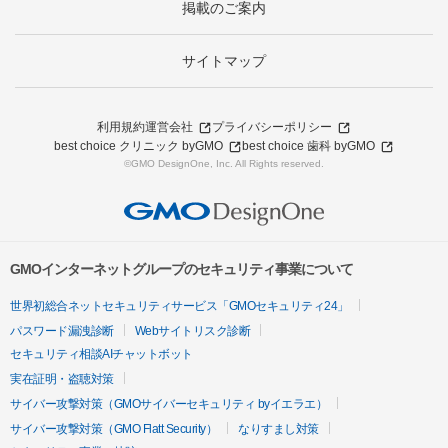
掲載のご案内
サイトマップ
利用規約
運営会社
プライバシーポリシー
best choice クリニック byGMO
best choice 歯科 byGMO
©GMO DesignOne, Inc. All Rights reserved.
GMOインターネットグループのセキュリティ事業について
世界初総合ネットセキュリティサービス「GMOセキュリティ24」
パスワード漏洩診断
Webサイトリスク診断
セキュリティ相談AIチャットボット
実在証明・盗聴対策
サイバー攻撃対策（GMOサイバーセキュリティ byイエラエ）
サイバー攻撃対策（GMO Flatt Security）
なりすまし対策