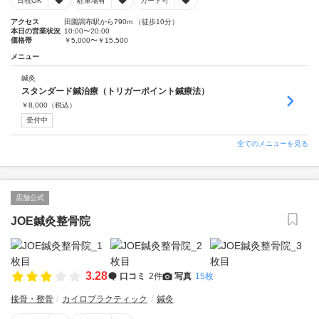
日祝OK
駐車場有
カード可
アクセス
田園調布駅から790m （徒歩10分）
本日の営業状況
10:00〜20:00
価格帯
￥5,000〜￥15,500
メニュー
鍼灸
スタンダード鍼治療（トリガーポイント鍼療法）
￥
8,000
（税込）
受付中
全てのメニューを見る
店舗公式
JOE鍼灸整骨院
3.28
口コミ
2件
写真
15枚
接骨・整骨
カイロプラクティック
鍼灸