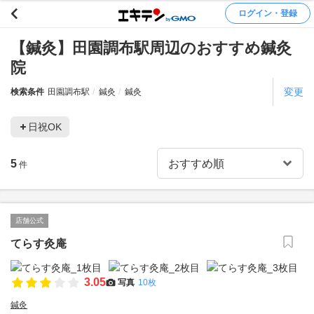
ログイン・登録
【鍼灸】田園調布駅周辺のおすすめ鍼灸
院
変更
検索条件
田園調布駅
鍼灸
鍼灸
日祝OK
5
件
店舗公式
てらす灸庵
3.05
写真
10枚
鍼灸