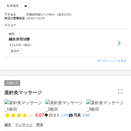
駐車場有
アクセス
田園調布駅から780m （徒歩10分）
本日の営業状況
10:00〜19:00
メニュー
鍼灸
鍼灸併用治療
￥
13,200
（税込）
販売中
全てのメニューを見る
店舗公式
楽針灸マッサージ
4.07
口コミ
13件
写真
13枚
鍼灸
マッサージ
整体