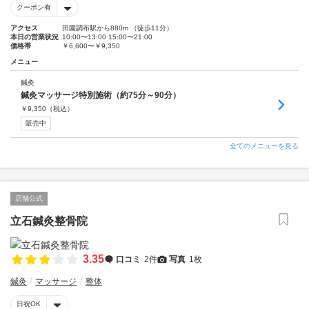
クーポン有
アクセス
田園調布駅から880m （徒歩11分）
本日の営業状況
10:00〜13:00 15:00〜21:00
価格帯
￥6,600〜￥9,350
メニュー
鍼灸
鍼灸マッサージ特別施術（約75分～90分）
￥
9,350
（税込）
販売中
全てのメニューを見る
店舗公式
立石鍼灸整骨院
3.35
口コミ
2件
写真
1枚
鍼灸
マッサージ
整体
日祝OK