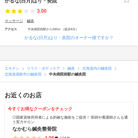
かるな(日月)はり・灸院
3.00
マッサージ
鍼灸
アクセス
中央病院前駅から580m （徒歩8分）
かるな(日月)はり・灸院のオーナー様ですか？
エキテン
リラク・ボディケア
鍼灸
北海道内の鍼灸院
北海道函館市の鍼灸院
中央病院前駅の鍼灸院
お近くのお店
今すぐお得なクーポンをチェック
◎国家資格所持者による的確な施術をご提供！ 医師や看護師さんも通
う実力サロン
なかむら鍼灸整骨院