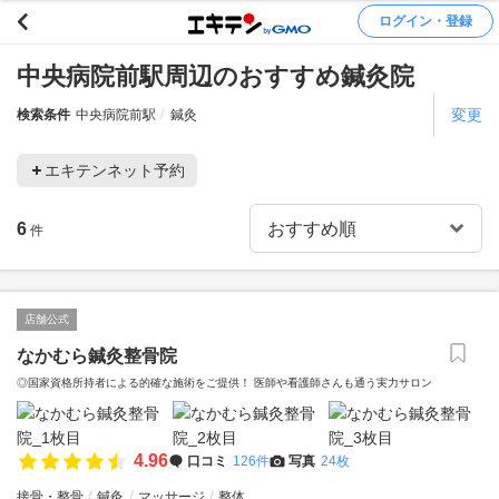
ログイン・登録
中央病院前駅周辺のおすすめ鍼灸院
変更
検索条件
中央病院前駅
鍼灸
エキテンネット予約
6
件
店舗公式
なかむら鍼灸整骨院
◎国家資格所持者による的確な施術をご提供！ 医師や看護師さんも通う実力サロン
4.96
口コミ
126件
写真
24枚
接骨・整骨
鍼灸
マッサージ
整体