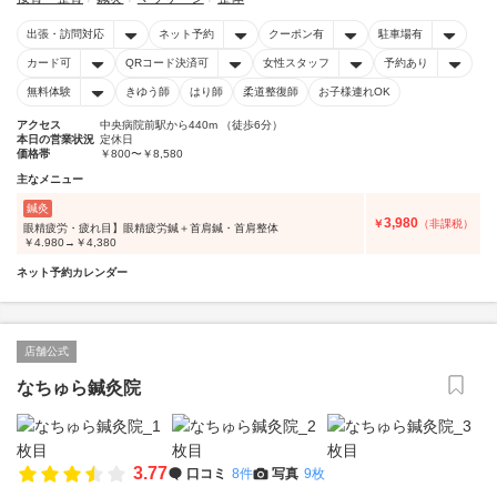
出張・訪問対応
ネット予約
クーポン有
駐車場有
カード可
QRコード決済可
女性スタッフ
予約あり
無料体験
きゆう師
はり師
柔道整復師
お子様連れOK
アクセス
中央病院前駅から440m （徒歩6分）
本日の営業状況
定休日
価格帯
￥800〜￥8,580
主なメニュー
鍼灸
3,980
￥
（非課税）
眼精疲労・疲れ目】眼精疲労鍼＋首肩鍼・首肩整体
￥4.980→￥4,380
ネット予約カレンダー
店舗公式
なちゅら鍼灸院
3.77
口コミ
8件
写真
9枚