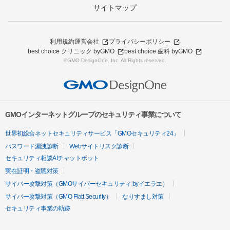
サイトマップ
利用規約
運営会社
プライバシーポリシー
best choice クリニック byGMO
best choice 歯科 byGMO
©GMO DesignOne, Inc. All Rights reserved.
GMOインターネットグループのセキュリティ事業について
世界初総合ネットセキュリティサービス「GMOセキュリティ24」
パスワード漏洩診断
Webサイトリスク診断
セキュリティ相談AIチャットボット
実在証明・盗聴対策
サイバー攻撃対策（GMOサイバーセキュリティ byイエラエ）
サイバー攻撃対策（GMO Flatt Security）
なりすまし対策
セキュリティ事業の軌跡