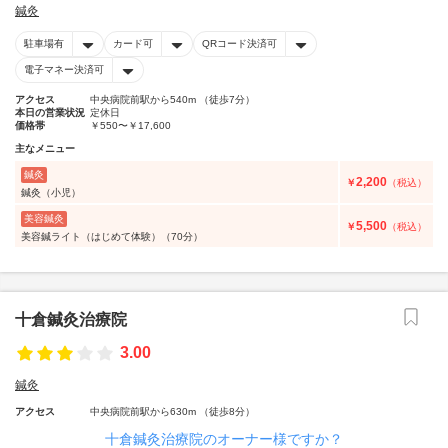
鍼灸
駐車場有
カード可
QRコード決済可
電子マネー決済可
アクセス
中央病院前駅から540m （徒歩7分）
本日の営業状況
定休日
価格帯
￥550〜￥17,600
主なメニュー
鍼灸
2,200
￥
（税込）
鍼灸（小児）
美容鍼灸
5,500
￥
（税込）
美容鍼ライト（はじめて体験）（70分）
十倉鍼灸治療院
3.00
鍼灸
アクセス
中央病院前駅から630m （徒歩8分）
十倉鍼灸治療院のオーナー様ですか？