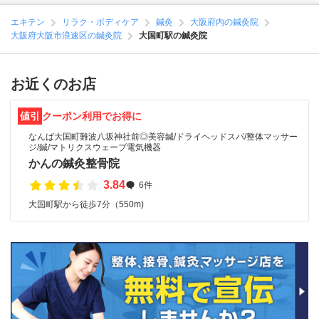
エキテン
リラク・ボディケア
鍼灸
大阪府内の鍼灸院
大阪府大阪市浪速区の鍼灸院
大国町駅の鍼灸院
お近くのお店
値引
クーポン利用でお得に
なんば大国町難波八坂神社前◎美容鍼/ドライヘッドスパ/整体マッサー
ジ/鍼/マトリクスウェーブ電気機器
かんの鍼灸整骨院
3.84
6件
大国町駅から徒歩7分（550m)