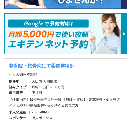
整骨院・接骨院にて柔道整復師
かんの鍼灸整骨院
勤務地
大阪市 大国町駅
給与タイプ
月給25万円～50万円
雇用形態
正社員
【仕事内容】鍼灸整骨院業務全般 【経験・資格】<応募要件> 柔道整復
師 未経験可 <歓迎要件> 長く勤める意思の方 【…
求人の更新日
2026-08-06
スポンサー
求人ボックス