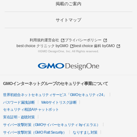
掲載のご案内
サイトマップ
利用規約
運営会社
プライバシーポリシー
best choice クリニック byGMO
best choice 歯科 byGMO
©GMO DesignOne, Inc. All Rights reserved.
GMOインターネットグループのセキュリティ事業について
世界初総合ネットセキュリティサービス「GMOセキュリティ24」
パスワード漏洩診断
Webサイトリスク診断
セキュリティ相談AIチャットボット
実在証明・盗聴対策
サイバー攻撃対策（GMOサイバーセキュリティ byイエラエ）
サイバー攻撃対策（GMO Flatt Security）
なりすまし対策