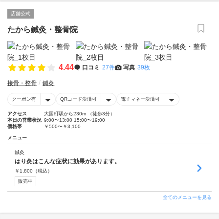
店舗公式
たから鍼灸・整骨院
4.44
口コミ
27件
写真
39枚
接骨・整骨
鍼灸
クーポン有
QRコード決済可
電子マネー決済可
アクセス
大国町駅から230m （徒歩3分）
本日の営業状況
9:00〜13:00 15:00〜19:00
価格帯
￥500〜￥3,100
メニュー
鍼灸
はり灸はこんな症状に効果があります。
￥
1,800
（税込）
販売中
全てのメニューを見る