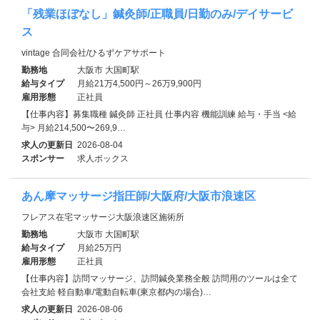
「残業ほぼなし」鍼灸師/正職員/日勤のみ/デイサービ
ス
vintage 合同会社/ひるずケアサポート
勤務地
大阪市 大国町駅
給与タイプ
月給21万4,500円～26万9,900円
雇用形態
正社員
【仕事内容】募集職種 鍼灸師 正社員 仕事内容 機能訓練 給与・手当 <給
与> 月給214,500〜269,9…
求人の更新日
2026-08-04
スポンサー
求人ボックス
あん摩マッサージ指圧師/大阪府/大阪市浪速区
フレアス在宅マッサージ大阪浪速区施術所
勤務地
大阪市 大国町駅
給与タイプ
月給25万円
雇用形態
正社員
【仕事内容】訪問マッサージ、訪問鍼灸業務全般 訪問用のツールは全て
会社支給 軽自動車/電動自転車(東京都内の場合)…
求人の更新日
2026-08-06