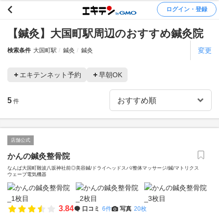
ログイン・登録
【鍼灸】大国町駅周辺のおすすめ鍼灸院
変更
検索条件
大国町駅
鍼灸
鍼灸
エキテンネット予約
早朝OK
5
件
店舗公式
かんの鍼灸整骨院
なんば大国町難波八坂神社前◎美容鍼/ドライヘッドスパ/整体マッサージ/鍼/マトリクス
ウェーブ電気機器
3.84
口コミ
6件
写真
20枚