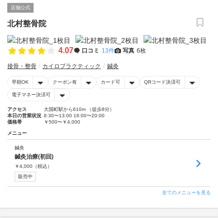
店舗公式
北村整骨院
4.07
口コミ
13件
写真
6枚
接骨・整骨
カイロプラクティック
鍼灸
早朝OK
クーポン有
カード可
QRコード決済可
電子マネー決済可
アクセス
大国町駅から610m （徒歩8分）
本日の営業状況
8:30〜13:00 16:00〜20:00
価格帯
￥500〜￥4,000
メニュー
鍼灸
鍼灸治療(初回)
￥
4,000
（税込）
販売中
全てのメニューを見る