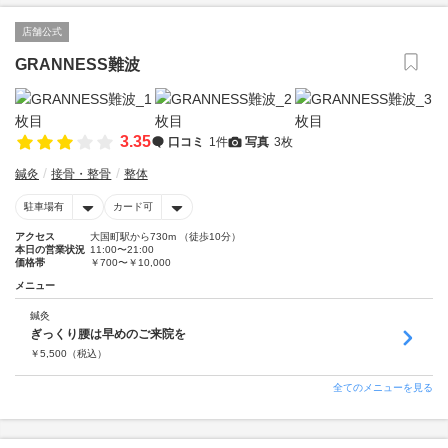
店舗公式
GRANNESS難波
3.35
口コミ
1件
写真
3枚
鍼灸
接骨・整骨
整体
駐車場有
カード可
アクセス
大国町駅から730m （徒歩10分）
本日の営業状況
11:00〜21:00
価格帯
￥700〜￥10,000
メニュー
鍼灸
ぎっくり腰は早めのご来院を
￥
5,500
（税込）
全てのメニューを見る