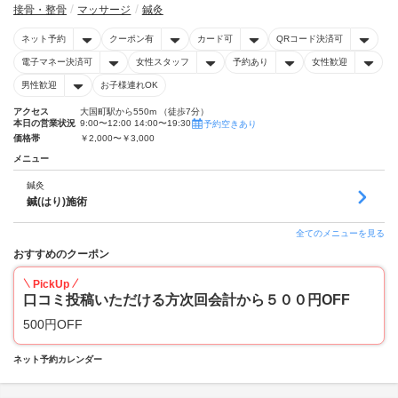
接骨・整骨
マッサージ
鍼灸
ネット予約
クーポン有
カード可
QRコード決済可
電子マネー決済可
女性スタッフ
予約あり
女性歓迎
男性歓迎
お子様連れOK
アクセス
大国町駅から550m （徒歩7分）
本日の営業状況
9:00〜12:00 14:00〜19:30
予約空きあり
価格帯
￥2,000〜￥3,000
メニュー
鍼灸
鍼(はり)施術
全てのメニューを見る
おすすめのクーポン
PickUp
口コミ投稿いただける方次回会計から５００円OFF
500円OFF
ネット予約カレンダー