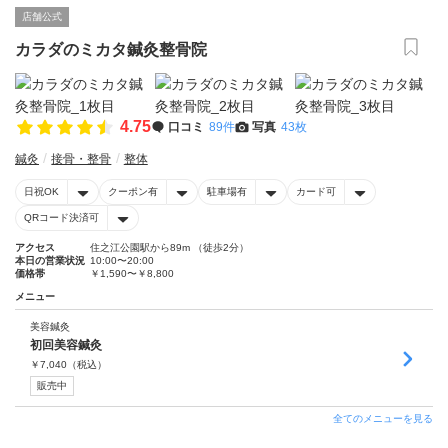
店舗公式
カラダのミカタ鍼灸整骨院
4.75
口コミ
89件
写真
43枚
鍼灸
接骨・整骨
整体
日祝OK
クーポン有
駐車場有
カード可
QRコード決済可
アクセス
住之江公園駅から89m （徒歩2分）
本日の営業状況
10:00〜20:00
価格帯
￥1,590〜￥8,800
メニュー
美容鍼灸
初回美容鍼灸
￥
7,040
（税込）
販売中
全てのメニューを見る