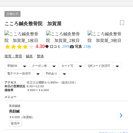
店舗公式
こころ鍼灸整骨院 加賀屋
4.30
口コミ
29件
写真
23枚
接骨・整骨
鍼灸
整体
早朝OK
クーポン有
カード可
QRコード決済可
電子マネー決済可
予約あり
アクセス
住之江公園駅から960m （徒歩13分）
本日の営業状況
8:30〜12:00
価格帯
￥500〜￥4,000
メニュー
美容鍼灸
美顔鍼
￥
4,000
（非課税）
販売中