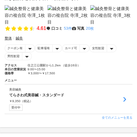
4.61
口コミ
53件
写真
20枚
整体
鍼灸
クーポン有
駐車場有
カード可
女性歓迎
男性歓迎
アクセス
住之江公園駅から1.2km （徒歩16分）
本日の営業状況
9:00〜15:00
価格帯
￥3,000〜￥17,500
メニュー
美容鍼灸
てらさわ式美容鍼・スタンダード
￥
9,350
（税込）
受付中
全てのメニューを見る