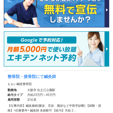
整骨院・接骨院にて鍼灸師
ももい鍼灸整骨院
勤務地
大阪市 住之江公園駅
給与タイプ
月給23万円～45万円
雇用形態
正社員
【仕事内容】鍼灸施術(脈診、舌診、腹診など中医学診断) 【経験・資
格】<応募要件> 鍼灸師 未経験可 【給与】月給 2…