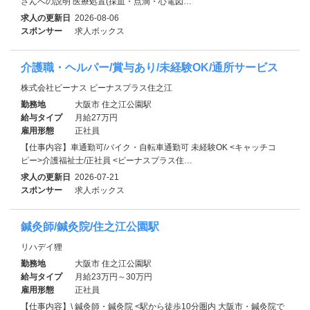
さんへの説明 医療処置(採血・点滴・心電図…
求人の更新日
2026-08-06
スポンサー
求人ボックス
介護職・ヘルパー/賞与あり/未経験OK/通所サービス
株式会社ビーナス ビーナスプラス住之江
勤務地
大阪市 住之江公園駅
給与タイプ
月給27万円
雇用形態
正社員
【仕事内容】車通勤可/バイク・自転車通勤可 未経験OK <キャッチコ
ピー>介護福祉士/正社員 <ビーナスプラス住…
求人の更新日
2026-07-21
スポンサー
求人ボックス
鍼灸師/鍼灸院/住之江公園駅
リハデイ狸
勤務地
大阪市 住之江公園駅
給与タイプ
月給23万円～30万円
雇用形態
正社員
【仕事内容】\ 鍼灸師・鍼灸院 <駅から徒歩10分圏内 大阪市・鍼灸院で