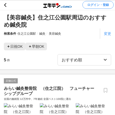
ログイン・登録
【美容鍼灸】住之江公園駅周辺のおすす
め鍼灸院
変更
検索条件
住之江公園駅
鍼灸
美容鍼灸
日祝OK
早朝OK
5
件
店舗公式
みらい鍼灸整骨院 （住之江院） フューチャー
シップグループ
全国の施術院 12万件中、7年連続 全国ベスト100院に選出