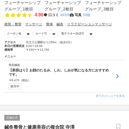
4.96
口コミ
483件
写真
59枚
接骨・整骨
マッサージ
整体
鍼灸
リラクゼーションマッサージ
クーポン有
カード可
電子マネー決済可
アクセス
住之江公園駅から150m （徒歩2分）
本日の営業状況
9:00〜16:00
価格帯
￥330〜￥13,750
メニュー
美容鍼灸
【美容はり】お顔のたるみ、しわ、しみが気になる方におすすめ
です。
￥
8,470
（税込）
販売中
全てのメニューを見る
店舗公式
鍼灸整骨と健康美容の複合院 寺澤