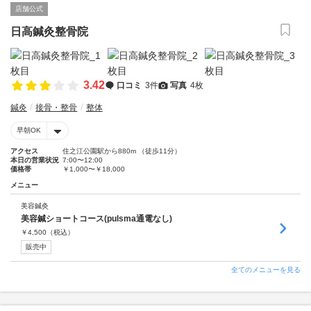
店舗公式
日高鍼灸整骨院
3.42
口コミ
3件
写真
4枚
鍼灸
接骨・整骨
整体
早朝OK
アクセス
住之江公園駅から880m （徒歩11分）
本日の営業状況
7:00〜12:00
価格帯
￥1,000〜￥18,000
メニュー
美容鍼灸
美容鍼ショートコース(pulsma通電なし)
￥
4,500
（税込）
販売中
全てのメニューを見る