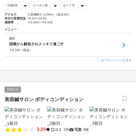
日祝OK
クーポン有
カード可
アクセス
心斎橋駅から290m （徒歩4分）
本日の営業状況
10:00〜20:00
価格帯
￥5,000〜￥9,500
メニュー
鍼灸
頭痛から解放されスッキリ過ごす
￥
6,500
（税込）
全てのメニューを見る
店舗公式
美容鍼サロン ボディコンディション
3.29
口コミ
2件
写真
4枚