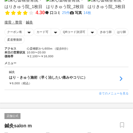
4.30
口コミ
25件
写真
14枚
接骨・整骨
鍼灸
クーポン有
カード可
QRコード決済可
きゆう師
はり師
柔道整復師
アクセス
心斎橋駅から600m （徒歩8分）
本日の営業状況
10:00〜20:00
価格帯
￥2,100〜￥16,000
メニュー
鍼灸
はり・きゅう施術（早く治したい痛みやコリに）
￥
6,000
（税込）
全てのメニューを見る
店舗公式
鍼灸salon m