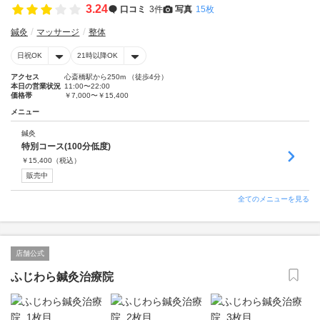
3.24
口コミ
3件
写真
15枚
鍼灸
マッサージ
整体
日祝OK
21時以降OK
アクセス
心斎橋駅から250m （徒歩4分）
本日の営業状況
11:00〜22:00
価格帯
￥7,000〜￥15,400
メニュー
鍼灸
特別コース(100分低度)
￥
15,400
（税込）
販売中
全てのメニューを見る
店舗公式
ふじわら鍼灸治療院