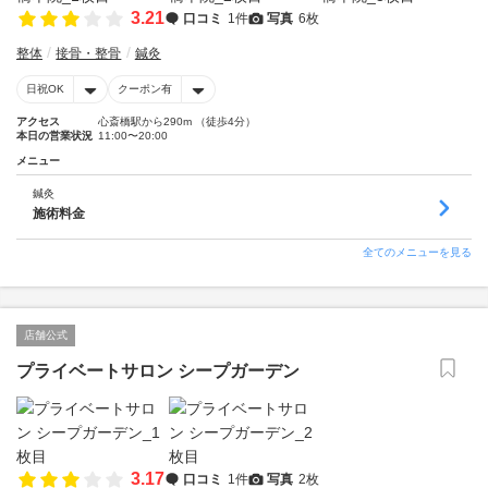
3.21
口コミ
1件
写真
6枚
整体
接骨・整骨
鍼灸
日祝OK
クーポン有
アクセス
心斎橋駅から290m （徒歩4分）
本日の営業状況
11:00〜20:00
メニュー
鍼灸
施術料金
全てのメニューを見る
店舗公式
プライベートサロン シープガーデン
3.17
口コミ
1件
写真
2枚