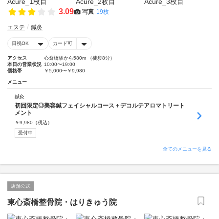
3.09
写真
19枚
エステ
鍼灸
日祝OK
カード可
アクセス
心斎橋駅から580m （徒歩8分）
本日の営業状況
10:00〜19:00
価格帯
￥5,000〜￥9,980
メニュー
鍼灸
初回限定◎美容鍼フェイシャルコース＋デコルテアロマトリート
メント
￥
9,980
（税込）
受付中
全てのメニューを見る
店舗公式
東心斎橋整骨院・はりきゅう院