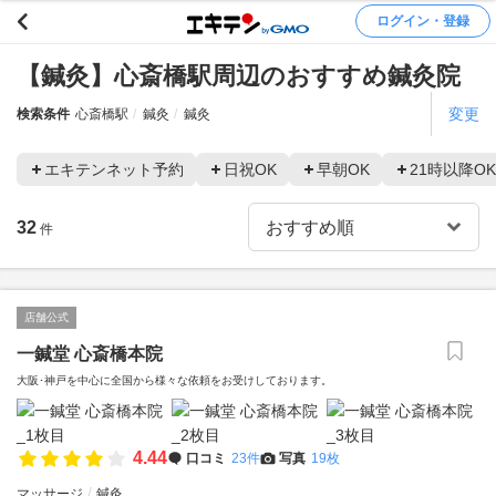
ログイン・登録
【鍼灸】心斎橋駅周辺のおすすめ鍼灸院
変更
検索条件
心斎橋駅
鍼灸
鍼灸
エキテンネット予約
日祝OK
早朝OK
21時以降OK
32
件
店舗公式
一鍼堂 心斎橋本院
大阪･神戸を中心に全国から様々な依頼をお受けしております。
4.44
口コミ
23件
写真
19枚
マッサージ
鍼灸