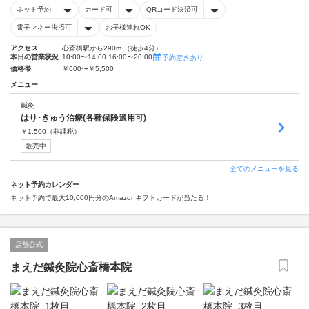
ネット予約
カード可
QRコード決済可
電子マネー決済可
お子様連れOK
アクセス
心斎橋駅から290m （徒歩4分）
本日の営業状況
10:00〜14:00 16:00〜20:00
予約空きあり
価格帯
￥600〜￥5,500
メニュー
鍼灸
はり･きゅう治療(各種保険適用可)
￥
1,500
（非課税）
販売中
全てのメニューを見る
ネット予約カレンダー
ネット予約で最大10,000円分のAmazonギフトカードが当たる！
店舗公式
まえだ鍼灸院心斎橋本院