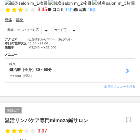
3.45
口コミ
16件
写真
16枚
整体
鍼灸
配達・デリバリー対応
カード可
アクセス
心斎橋駅から350m （徒歩5分）
本日の営業状況
11:00〜21:00
価格帯
￥3,240〜￥22,000
メニュー
鍼灸
鍼治療（全身）30～60分
￥
6,050
（税込）
全てのメニューを見る
店舗公式
温活リンパケア専門mimoza鍼サロン
3.07