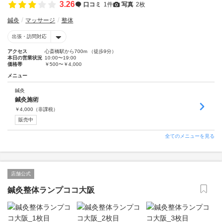
3.26
口コミ
1件
写真
2枚
鍼灸
マッサージ
整体
出張・訪問対応
アクセス
心斎橋駅から700m （徒歩9分）
本日の営業状況
10:00〜19:00
価格帯
￥500〜￥4,000
メニュー
鍼灸
鍼灸施術
￥
4,000
（非課税）
販売中
全てのメニューを見る
店舗公式
鍼灸整体ランプココ大阪