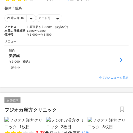
整体
鍼灸
21時以降OK
カード可
アクセス
心斎橋駅から320m （徒歩5分）
本日の営業状況
12:00〜22:00
価格帯
￥1,000〜￥8,500
メニュー
鍼灸
美容鍼
￥
5,000
（税込）
販売中
全てのメニューを見る
店舗公式
フジオカ漢方クリニック
3.28
口コミ
1件
写真
13枚