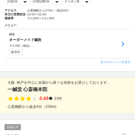
日祝OK
21時以降OK
クーポン有
アクセス
心斎橋駅から270m （徒歩4分）
本日の営業状況
10:00〜22:00
価格帯
￥2,500〜￥11,000
メニュー
鍼灸
オーダーメイド鍼灸
￥
3,780
（税込）
販売中
全てのメニューを見る
大阪･神戸を中心に全国から様々な依頼をお受けしております。
一鍼堂 心斎橋本院
4.44
23件
心斎橋駅から徒歩4分（250m)
店舗公式