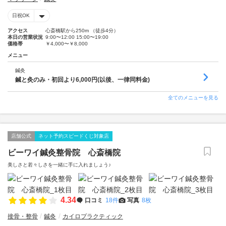
日祝OK
アクセス
心斎橋駅から250m （徒歩4分）
本日の営業状況
9:00〜12:00 15:00〜19:00
価格帯
￥4,000〜￥8,000
メニュー
鍼灸
鍼と灸のみ・初回より6,000円(以後、一律同料金)
全てのメニューを見る
店舗公式
ネット予約スピードくじ対象店
ビーワイ鍼灸整骨院 心斎橋院
美しさと若々しさを一緒に手に入れましょう♪
4.34
口コミ
18件
写真
8枚
接骨・整骨
鍼灸
カイロプラクティック