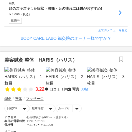
鍼灸
頭のズキズキした症状・腰痛・足の痺れには鍼がおすすめ❗️
￥
4,000
（税込）
販売中
全てのメニューを見る
BODY CARE LABO 鍼灸院のオーナー様ですか？
美容鍼灸 整体 HARIS（ハリス）
3.22
口コミ
1件
写真
30枚
鍼灸
整体
マッサージ
日祝OK
駐車場有
カード可
アクセス
心斎橋駅から680m （徒歩9分）
本日の営業状況
11:00〜21:00
価格帯
￥2,750〜￥11,000
メニュー