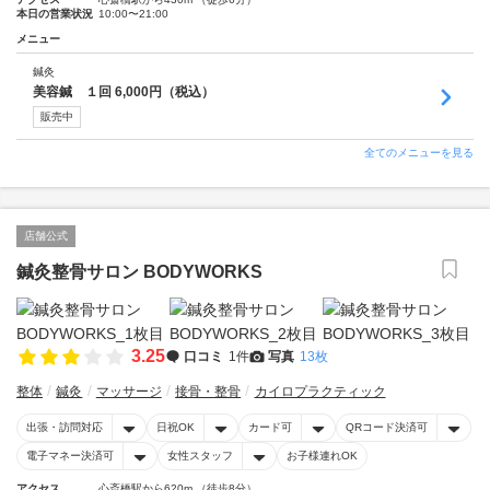
本日の営業状況
10:00〜21:00
メニュー
鍼灸
美容鍼 １回 6,000円（税込）
販売中
全てのメニューを見る
店舗公式
鍼灸整骨サロン BODYWORKS
3.25
口コミ
1件
写真
13枚
整体
鍼灸
マッサージ
接骨・整骨
カイロプラクティック
出張・訪問対応
日祝OK
カード可
QRコード決済可
電子マネー決済可
女性スタッフ
お子様連れOK
アクセス
心斎橋駅から620m （徒歩8分）