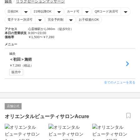
鍼灸
リラクゼーションマッサージ
日祝OK
21時以降OK
カード可
QRコード決済可
電子マネー決済可
完全予約制
お子様連れOK
アクセス
心斎橋駅から360m （徒歩5分）
本日の営業状況
9:00〜23:00
価格帯
￥1,500〜￥7,280
メニュー
鍼灸
＜初回＞施術
￥
7,280
（税込）
販売中
全てのメニューを見る
店舗公式
オリエンタルビューティサロンAcure