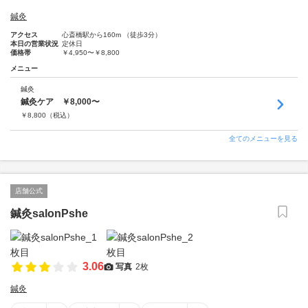
鍼灸
アクセス
心斎橋駅から160m （徒歩3分）
本日の営業状況
定休日
価格帯
￥4,950〜￥8,800
メニュー
鍼灸
鍼灸ケア ￥8,000〜
￥
8,800
（税込）
全てのメニューを見る
店舗公式
鍼灸salonPshe
3.06
写真
2枚
鍼灸