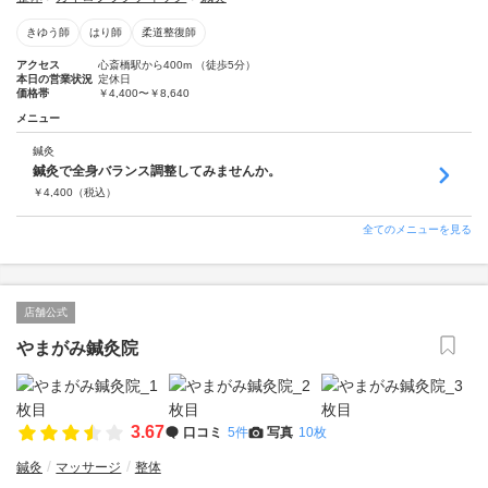
きゆう師
はり師
柔道整復師
アクセス
心斎橋駅から400m （徒歩5分）
本日の営業状況
定休日
価格帯
￥4,400〜￥8,640
メニュー
鍼灸
鍼灸で全身バランス調整してみませんか。
￥
4,400
（税込）
全てのメニューを見る
店舗公式
やまがみ鍼灸院
3.67
口コミ
5件
写真
10枚
鍼灸
マッサージ
整体