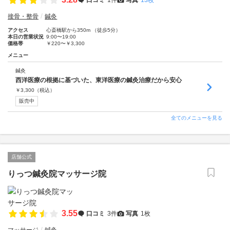
接骨・整骨
鍼灸
アクセス
心斎橋駅から350m （徒歩5分）
本日の営業状況
9:00〜19:00
価格帯
￥220〜￥3,300
メニュー
鍼灸
西洋医療の根拠に基づいた、東洋医療の鍼灸治療だから安心
￥
3,300
（税込）
販売中
全てのメニューを見る
店舗公式
りっつ鍼灸院マッサージ院
3.55
口コミ
3件
写真
1枚