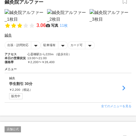
鍼灸院アルファー
3.06
写真
11枚
鍼灸
出張・訪問対応
駐車場有
カード可
アクセス
心斎橋駅から220m （徒歩3分）
本日の営業状況
13:00〜21:00
価格帯
￥2,200〜￥26,400
メニュー
鍼灸
学生割引 30分
￥
2,200
（税込）
販売中
全てのメニューを見る
店舗公式