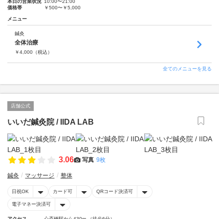
本日の営業状況
10:00〜21:00
価格帯
￥500〜￥5,000
メニュー
鍼灸
全体治療
￥
4,000
（税込）
全てのメニューを見る
店舗公式
いいだ鍼灸院 / IIDA LAB
3.06
写真
9枚
鍼灸
マッサージ
整体
日祝OK
カード可
QRコード決済可
電子マネー決済可
アクセス
心斎橋駅から430m （徒歩6分）