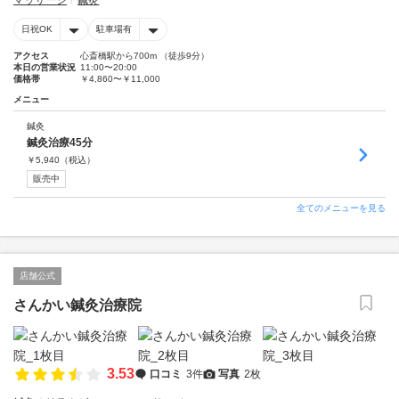
マッサージ
鍼灸
日祝OK
駐車場有
アクセス
心斎橋駅から700m （徒歩9分）
本日の営業状況
11:00〜20:00
価格帯
￥4,860〜￥11,000
メニュー
鍼灸
鍼灸治療45分
￥
5,940
（税込）
販売中
全てのメニューを見る
店舗公式
さんかい鍼灸治療院
3.53
口コミ
3件
写真
2枚