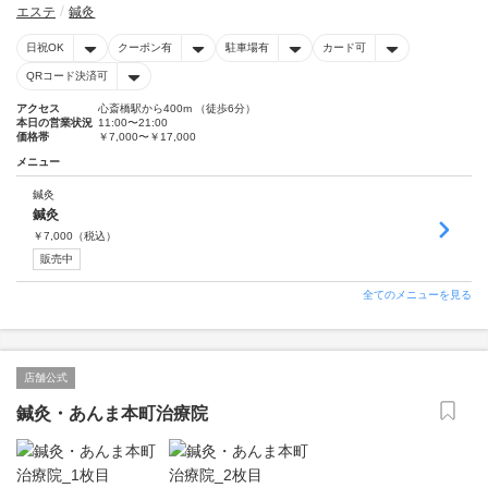
エステ
鍼灸
日祝OK
クーポン有
駐車場有
カード可
QRコード決済可
アクセス
心斎橋駅から400m （徒歩6分）
本日の営業状況
11:00〜21:00
価格帯
￥7,000〜￥17,000
メニュー
鍼灸
鍼灸
￥
7,000
（税込）
販売中
全てのメニューを見る
店舗公式
鍼灸・あんま本町治療院