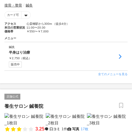
接骨・整骨
鍼灸
カード可
アクセス
心斎橋駅から300m （徒歩4分）
本日の営業状況
11:00〜20:30
価格帯
￥550〜￥7,000
メニュー
鍼灸
半身はり治療
￥
2,750
（税込）
販売中
全てのメニューを見る
店舗公式
養生サロン 鍼養院
3.25
口コミ
1件
写真
17枚