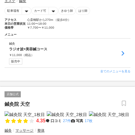
エステ
鍼灸
駐車場有
カード可
きゆう師
はり師
アクセス
心斎橋駅から270m （徒歩4分）
本日の営業状況
11:00〜18:00
価格帯
￥7,700〜￥11,000
メニュー
鍼灸
ラジオ波×美容鍼コース
￥
11,000
（税込）
販売中
全てのメニューを見る
店舗公式
鍼灸院 天空
4.35
口コミ
27件
写真
17枚
鍼灸
マッサージ
整体