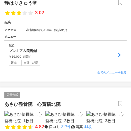
静はりきゅう堂
3.02
鍼灸
アクセス
心斎橋駅から690m （徒歩9分）
メニュー
鍼灸
プレミアム美容鍼
￥
16,000
（税込）
販売中
出張・訪問
全てのメニューを見る
店舗公式
あさひ整骨院 心斎橋北院
4.82
口コミ
217件
写真
44枚