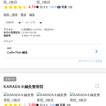
4.74
口コミ
280件
写真
2枚
接骨・整骨
整体
鍼灸
日祝OK
カード可
アクセス
心斎橋駅から270m （徒歩4分）
本日の営業状況
11:00〜20:30
価格帯
￥480〜￥20,000
メニュー
鍼灸
CuRe Pain 鍼灸
全てのメニューを見る
店舗公式
KARADA８鍼灸整骨院
3.89
口コミ
10件
写真
4枚