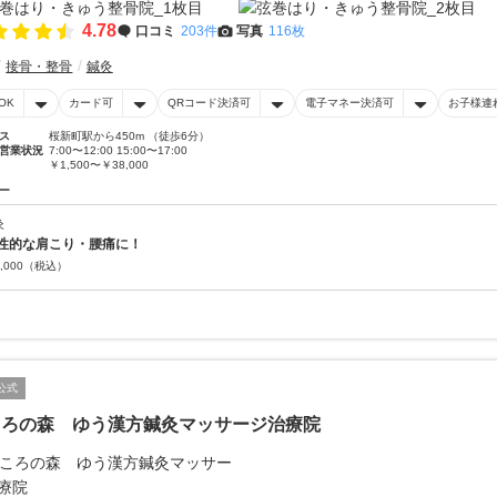
4.78
口コミ
203件
写真
116枚
接骨・整骨
鍼灸
OK
カード可
QRコード決済可
電子マネー決済可
お子様連
ス
桜新町駅から450m （徒歩6分）
営業状況
7:00〜12:00 15:00〜17:00
￥1,500〜￥38,000
ー
灸
性的な肩こり・腰痛に！
,000
（税込）
公式
ころの森 ゆう漢方鍼灸マッサージ治療院