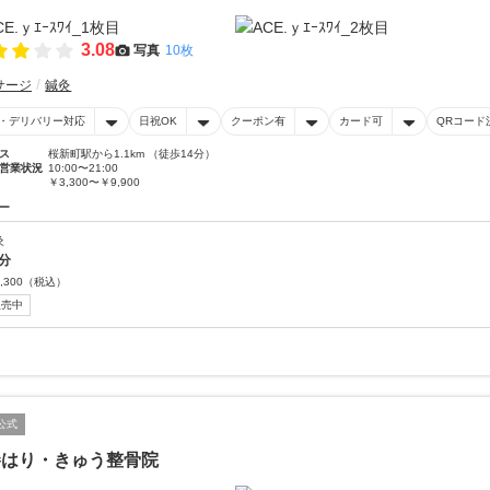
3.08
写真
10枚
サージ
鍼灸
・デリバリー対応
日祝OK
クーポン有
カード可
QRコード
ス
桜新町駅から1.1km （徒歩14分）
営業状況
10:00〜21:00
￥3,300〜￥9,900
ー
灸
0分
,300
（税込）
販売中
公式
巻はり・きゅう整骨院