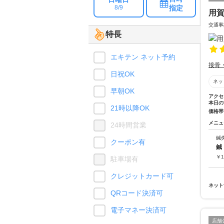
指定
8/9
用
交通事
特長
エキテン ネット予約
接骨
日祝OK
ネッ
早朝OK
アクセ
本日の
21時以降OK
価格帯
メニュ
24時間営業
鍼
クーポン有
鍼
￥
1
駐車場有
クレジットカード可
ネット
QRコード決済可
電子マネー決済可
店舗