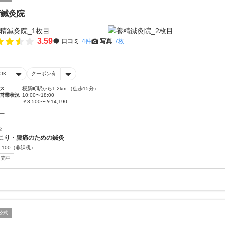
精鍼灸院
3.59
口コミ
4件
写真
7枚
OK
クーポン有
ス
桜新町駅から1.2km （徒歩15分）
営業状況
10:00〜18:00
￥3,500〜￥14,190
ー
灸
こり・腰痛のための鍼灸
,100
（非課税）
販売中
公式