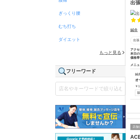
出
ぎっくり腰
むち打ち
鍼灸
ダイエット
出張
アクセ
もっと見る
本日の
価格帯
メニュ
フリーワード
鍼
オ
￥
1
店舗
ACE