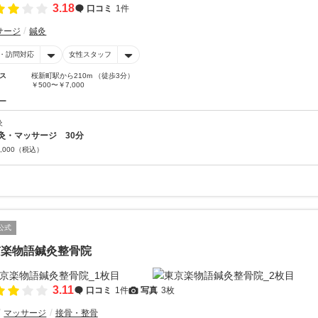
3.18
口コミ
1件
サージ
鍼灸
・訪問対応
女性スタッフ
ス
桜新町駅から210m （徒歩3分）
￥500〜￥7,000
ー
灸
灸・マッサージ 30分
,000
（税込）
公式
京楽物語鍼灸整骨院
3.11
口コミ
1件
写真
3枚
マッサージ
接骨・整骨