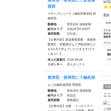
整骨院・接骨院にて柔道整
復師
マザーズビューティ鍼灸院整体院 桜
整体
新町院
早朝
勤務地
世田谷区 桜新町駅
給与タイプ
月給28万8,300円
アクセ
雇用形態
正社員
本日の
価格帯
【仕事内容】柔道整復業務 ・産後骨
メニュ
盤矯正、骨盤矯正など 問診技術など
を3か月で学んでいただきます(テス
鍼
トあり) 【…
慢
求人の更新日
2026-08-06
￥
5
スポンサー
求人ボックス
整骨院・接骨院にて鍼灸師
なごみ鍼灸接骨院 用賀院
店舗
勤務地
世田谷区 桜新町駅
こ
給与タイプ
未設定
雇用形態
業務委託
【仕事内容】治療 ・リハビリテー
ション ・トレーニング指導 ・希望