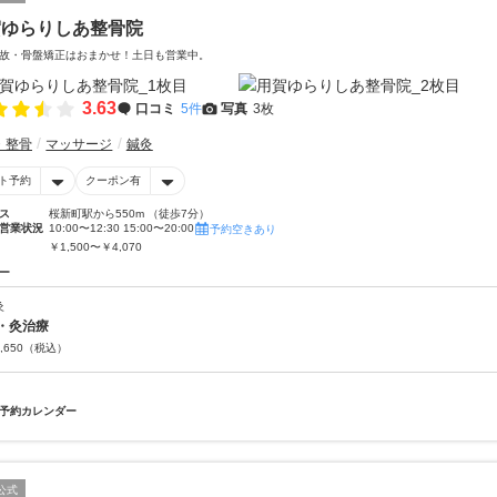
賀ゆらりしあ整骨院
故・骨盤矯正はおまかせ！土日も営業中。
3.63
口コミ
5件
写真
3枚
・整骨
マッサージ
鍼灸
ト予約
クーポン有
ス
桜新町駅から550m （徒歩7分）
営業状況
10:00〜12:30 15:00〜20:00
予約空きあり
￥1,500〜￥4,070
ー
灸
・灸治療
,650
（税込）
予約カレンダー
公式