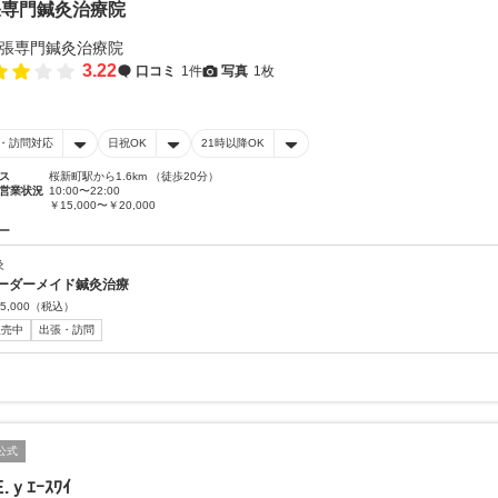
張専門鍼灸治療院
3.22
口コミ
1件
写真
1枚
・訪問対応
日祝OK
21時以降OK
ス
桜新町駅から1.6km （徒歩20分）
営業状況
10:00〜22:00
￥15,000〜￥20,000
ー
灸
ーダーメイド鍼灸治療
5,000
（税込）
販売中
出張・訪問
公式
.ｙｴｰｽﾜｲ