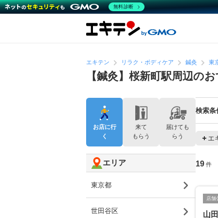
無料診断
エキテン
リラク・ボディケア
鍼灸
東
【鍼灸】桜新町駅周辺のお
検索条
お店に行
来て
届けても
く
もらう
らう
エ
エリア
19
件
東京都
店舗
世田谷区
山