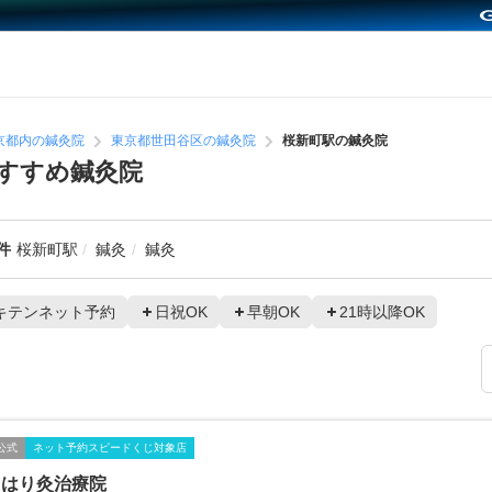
京都内の鍼灸院
東京都世田谷区の鍼灸院
桜新町駅の鍼灸院
すすめ鍼灸院
件
桜新町駅
鍼灸
鍼灸
キテンネット予約
日祝OK
早朝OK
21時以降OK
公式
ネット予約スピードくじ対象店
田はり灸治療院