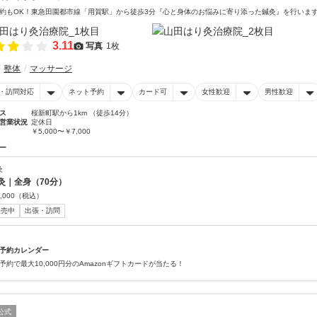
約もOK！東急田園都市線「用賀駅」から徒歩3分『心と身体のお悩みに寄り添った鍼灸』を行いま
3.11
写真
1枚
整体
マッサージ
・訪問対応
ネット予約
カード可
女性歓迎
男性歓迎
ス
桜新町駅から1km （徒歩14分）
営業状況
定休日
￥5,000〜￥7,000
ー
灸
灸｜全身（70分）
,000
（税込）
販売中
出張・訪問
予約カレンダー
予約で最大10,000円分のAmazonギフトカードが当たる！
公式