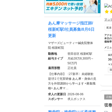
マッ
あん摩マッサージ指圧師/
配達
桜新町駅/社員募集/8月6日
更新
アクセ
本日の
価格帯
マザーズビューティー鍼灸院整体
院-桜新町院
メニュ
勤務地
世田谷区 桜新町駅
鍼
給与タイプ
月給28万8,300円～
3
50万円
￥
3
雇用形態
正社員
【仕事内容】〈27新卒〉未経験歓
迎!月1で充実研修 あん摩・身体の見
方を外部講師から学べます <募集職
種> あん摩マ…
求人の更新日
2026-08-06
店舗
スポンサー
求人ボックス
弦