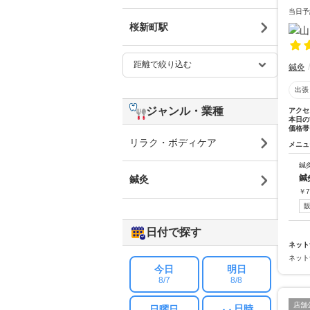
当日予
桜新町駅
鍼灸
出張
ジャンル・業種
アクセ
本日の
価格帯
リラク・ボディケア
メニュ
鍼
鍼
鍼灸
￥
7
日付で探す
ネット
ネット
今日
明日
8/7
8/8
店舗
日時
日曜日