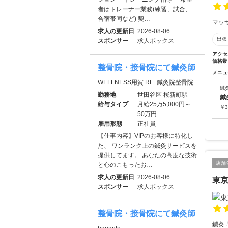
者はトレーナー業務(練習、試合、
合宿帯同など) 契…
マッ
求人の更新日
2026-08-06
出張
スポンサー
求人ボックス
アクセ
価格帯
整骨院・接骨院にて鍼灸師
メニュ
WELLNESS用賀 RE: 鍼灸院整骨院
鍼
勤務地
世田谷区 桜新町駅
鍼
給与タイプ
月給25万5,000円～
￥
3
50万円
雇用形態
正社員
【仕事内容】VIPのお客様に特化し
た、 ワンランク上の鍼灸サービスを
提供してます。 あなたの高度な技術
店舗
と心のこもったお…
求人の更新日
2026-08-06
東
スポンサー
求人ボックス
整骨院・接骨院にて鍼灸師
鍼灸