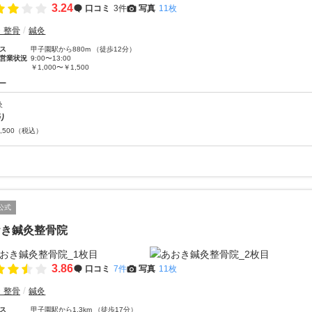
3.24
口コミ
3件
写真
11枚
・整骨
鍼灸
ス
甲子園駅から880m （徒歩12分）
営業状況
9:00〜13:00
￥1,000〜￥1,500
ー
灸
り
,500
（税込）
公式
おき鍼灸整骨院
3.86
口コミ
7件
写真
11枚
・整骨
鍼灸
ス
甲子園駅から1.3km （徒歩17分）