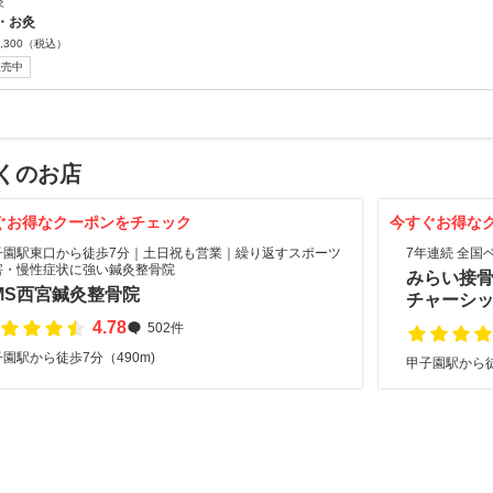
灸
・お灸
,300
（税込）
販売中
くのお店
ぐお得なクーポンをチェック
今すぐお得な
子園駅東口から徒歩7分｜土日祝も営業｜繰り返すスポーツ
7年連続 全国
害・慢性症状に強い鍼灸整骨院
みらい接骨
MS西宮鍼灸整骨院
チャーシ
4.78
502件
園駅から徒歩7分（490m)
甲子園駅から徒