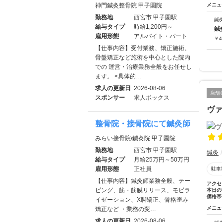
神門鍼灸整骨院 甲子園院
メニュ
勤務地
西宮市 甲子園駅
鍼
給与タイプ
時給1,200円～
鍼
雇用形態
アルバイト・パート
￥
4
【仕事内容】受付業務、矯正施術、
骨盤矯正など施術を中心とした院内
での 運営・治療業務全般をお任せし
ます。 <具体的…
求人の更新日
2026-08-06
店舗
スポンサー
求人ボックス
ヴ
整骨院・接骨院にて鍼灸師
みらい接骨院/鍼灸院 甲子園院
勤務地
西宮市 甲子園駅
鍼灸
給与タイプ
月給25万円～50万円
雇用形態
正社員
駐車
【仕事内容】鍼灸師業務全般、テー
アクセ
ピング、筋・筋膜リリース、モビラ
本日の
価格帯
イゼーション、X脚矯正、骨格歪み
メニュ
矯正など ・業務の変…
求人の更新日
2026-08-06