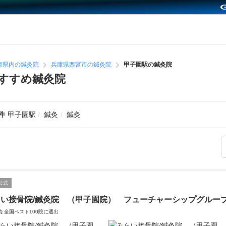
庫県内の鍼灸院
兵庫県西宮市の鍼灸院
甲子園駅の鍼灸院
すすめ鍼灸院
件
甲子園駅
鍼灸
鍼灸
公式
らい接骨院/鍼灸院 （甲子園院） フューチャーシップグルー
続 全国ベスト100院に選出