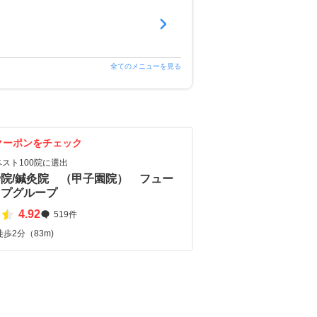
全てのメニューを見る
クーポンをチェック
ベスト100院に選出
院/鍼灸院 （甲子園院） フュー
ップグループ
4.92
519件
歩2分（83m)