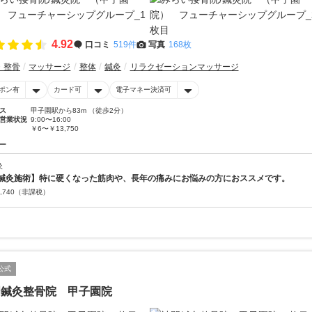
4.92
口コミ
519件
写真
168枚
・整骨
マッサージ
整体
鍼灸
リラクゼーションマッサージ
ポン有
カード可
電子マネー決済可
ス
甲子園駅から83m （徒歩2分）
営業状況
9:00〜16:00
￥6〜￥13,750
ー
灸
鍼灸施術】特に硬くなった筋肉や、長年の痛みにお悩みの方におススメです。
,740
（非課税）
公式
門鍼灸整骨院 甲子園院