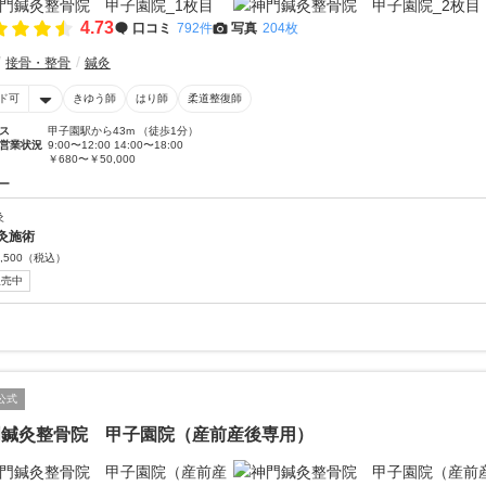
4.73
口コミ
792件
写真
204枚
接骨・整骨
鍼灸
ド可
きゆう師
はり師
柔道整復師
ス
甲子園駅から43m （徒歩1分）
営業状況
9:00〜12:00 14:00〜18:00
￥680〜￥50,000
ー
灸
灸施術
,500
（税込）
販売中
公式
門鍼灸整骨院 甲子園院（産前産後専用）