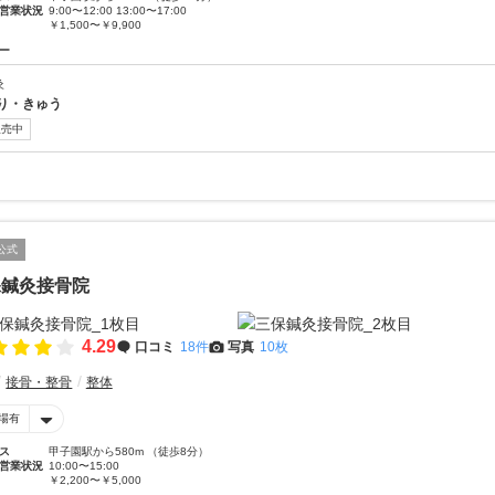
営業状況
9:00〜12:00 13:00〜17:00
￥1,500〜￥9,900
ー
灸
り・きゅう
販売中
公式
保鍼灸接骨院
4.29
口コミ
18件
写真
10枚
接骨・整骨
整体
場有
ス
甲子園駅から580m （徒歩8分）
営業状況
10:00〜15:00
￥2,200〜￥5,000