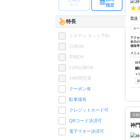
指定
8/15
整体
特長
カー
エキテン ネット予約
アクセ
本日の
日祝OK
価格帯
メニュ
早朝OK
鍼
21時以降OK
鍼
￥
5
24時間営業
クーポン有
駐車場有
クレジットカード可
店舗
QRコード決済可
神
電子マネー決済可