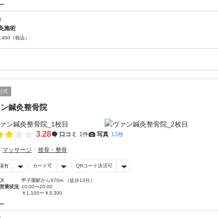
ー
灸
灸施術
,400
（税込）
公式
ァン鍼灸整骨院
3.28
口コミ
1件
写真
13枚
マッサージ
接骨・整骨
場有
カード可
QRコード決済可
ス
甲子園駅から970m （徒歩13分）
営業状況
10:00〜20:00
￥1,100〜￥3,300
ー