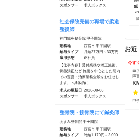
鍼
スポンサー
求人ボックス
鍼
￥
3
社会保険完備の職場で柔道
整復師
神門鍼灸整骨院 甲子園院
勤務地
西宮市 甲子園駅
お近
給与タイプ
月給27万円～33万円
雇用形態
正社員
今す
【仕事内容】受付業務や矯正施術、
骨盤矯正など 施術を中心とした院内
甲
障
での運営・治療業務全般をお任せし
K
ます。 <具体的に…
求人の更新日
2026-08-06
スポンサー
求人ボックス
甲子
整骨院・接骨院にて鍼灸師
あまみ整骨院 甲子園院
勤務地
西宮市 甲子園駅
給与タイプ
時給1,170円～3,000