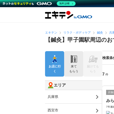
無料診断
エキテン
リラク・ボディケア
鍼灸
兵
【鍼灸】甲子園駅周辺のお
検索条
お店に行
来て
届けても
く
もらう
らう
7
件
エリア
店舗
兵庫県
み
7年連
西宮市