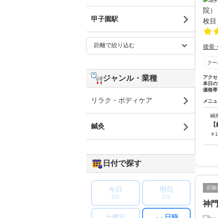
甲子園駅
接骨
クー
ジャンル・業種
アクセ
本日の
価格帯
リラク・ボディケア
メニュ
鍼
【
鍼灸
￥
1
日付で探す
店舗
今日
明日
8/8
8/9
神
日時
土曜日