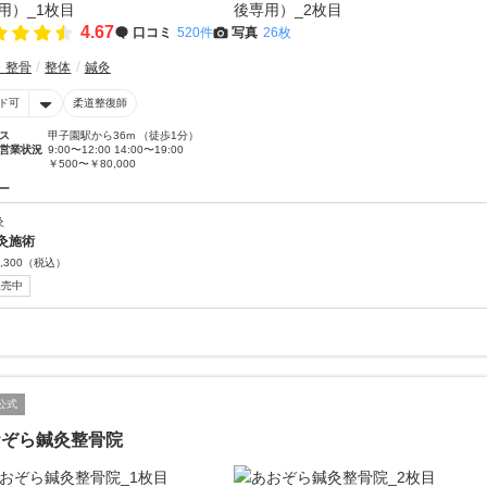
4.67
口コミ
520件
写真
26枚
・整骨
整体
鍼灸
ド可
柔道整復師
ス
甲子園駅から36m （徒歩1分）
営業状況
9:00〜12:00 14:00〜19:00
￥500〜￥80,000
ー
灸
灸施術
,300
（税込）
販売中
公式
おぞら鍼灸整骨院