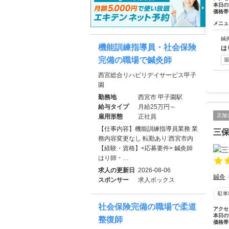
本日の
価格帯
メニュ
鍼
機能訓練指導員・社会保険
は
完備の職場で鍼灸師
西宮総合リハビリデイサービス甲子
園
勤務地
西宮市 甲子園駅
給与タイプ
月給25万円～
店舗
雇用形態
正社員
【仕事内容】機能訓練指導員業務 業
三
務内容変更なし 転勤あり:西宮市内
【経験・資格】<応募要件> 鍼灸師
はり師・…
求人の更新日
2026-08-06
鍼灸
スポンサー
求人ボックス
駐車
社会保険完備の職場で柔道
アクセ
本日の
整復師
価格帯