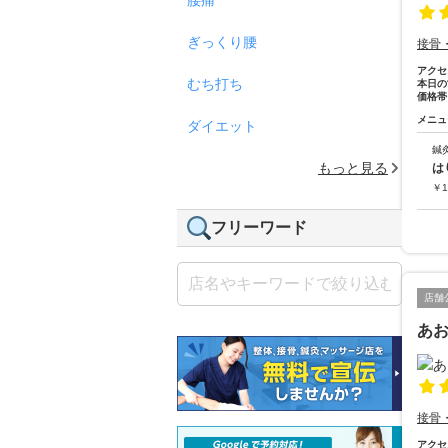
ぎっくり腰
接骨
アクセ
むち打ち
本日の
価格帯
メニュ
ダイエット
鍼
もっと見る
は
￥
1
フリーワード
店舗
あ
接骨
アクセ