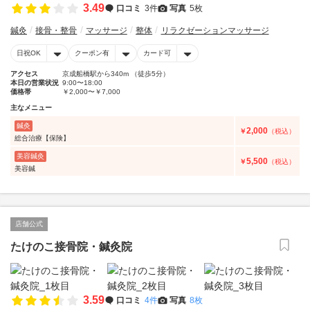
3.49
口コミ
3件
写真
5枚
鍼灸
接骨・整骨
マッサージ
整体
リラクゼーションマッサージ
日祝OK
クーポン有
カード可
アクセス
京成船橋駅から340m （徒歩5分）
本日の営業状況
9:00〜18:00
価格帯
￥2,000〜￥7,000
主なメニュー
鍼灸
2,000
￥
（税込）
総合治療【保険】
美容鍼灸
5,500
￥
（税込）
美容鍼
店舗公式
たけのこ接骨院・鍼灸院
3.59
口コミ
4件
写真
8枚