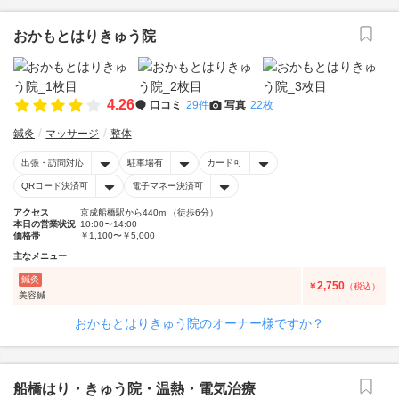
おかもとはりきゅう院
4.26
口コミ
29件
写真
22枚
鍼灸
マッサージ
整体
出張・訪問対応
駐車場有
カード可
QRコード決済可
電子マネー決済可
アクセス
京成船橋駅から440m （徒歩6分）
本日の営業状況
10:00〜14:00
価格帯
￥1,100〜￥5,000
主なメニュー
鍼灸
2,750
￥
（税込）
美容鍼
おかもとはりきゅう院のオーナー様ですか？
船橋はり・きゅう院・温熱・電気治療