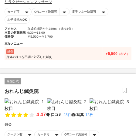
リラクゼーションマッサージ
カード可
QRコード決済可
電子マネー決済可
お子様連れOK
アクセス
京成船橋駅から280m （徒歩4分）
本日の営業状況
9:30〜13:00
価格帯
￥5,500〜￥7,700
主なメニュー
鍼灸
5,500
￥
（税込）
身体の様々な不調に対応した鍼灸
店舗公式
おれんじ鍼灸院
4.47
口コミ
43件
写真
12枚
鍼灸
クーポン有
カード可
QRコード決済可