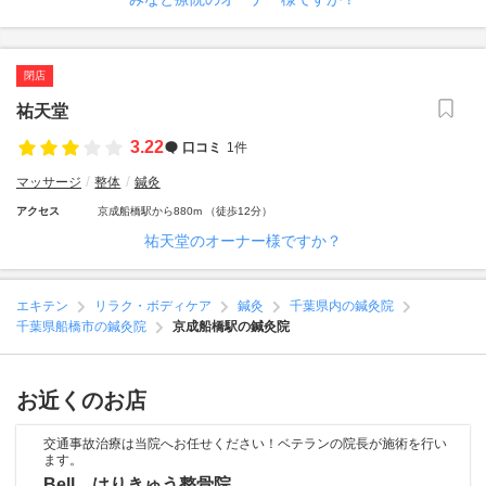
閉店
祐天堂
3.22
口コミ
1件
マッサージ
整体
鍼灸
アクセス
京成船橋駅から880m （徒歩12分）
祐天堂のオーナー様ですか？
エキテン
リラク・ボディケア
鍼灸
千葉県内の鍼灸院
千葉県船橋市の鍼灸院
京成船橋駅の鍼灸院
お近くのお店
交通事故治療は当院へお任せください！ベテランの院長が施術を行い
ます。
Bell はりきゅう整骨院