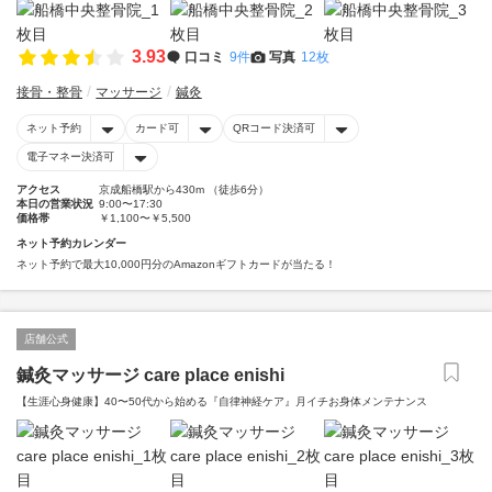
3.93
口コミ
9件
写真
12枚
接骨・整骨
マッサージ
鍼灸
ネット予約
カード可
QRコード決済可
電子マネー決済可
アクセス
京成船橋駅から430m （徒歩6分）
本日の営業状況
9:00〜17:30
価格帯
￥1,100〜￥5,500
ネット予約カレンダー
ネット予約で最大10,000円分のAmazonギフトカードが当たる！
店舗公式
鍼灸マッサージ care place enishi
【生涯心身健康】40〜50代から始める『自律神経ケア』月イチお身体メンテナンス