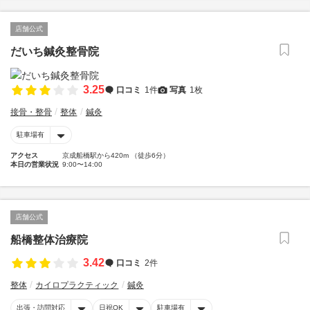
店舗公式
だいち鍼灸整骨院
3.25
口コミ
1件
写真
1枚
接骨・整骨
整体
鍼灸
駐車場有
アクセス
京成船橋駅から420m （徒歩6分）
本日の営業状況
9:00〜14:00
店舗公式
船橋整体治療院
3.42
口コミ
2件
整体
カイロプラクティック
鍼灸
出張・訪問対応
日祝OK
駐車場有