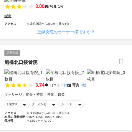
3.00
写真
1枚
鍼灸
アクセス
京成船橋駅から350m （徒歩5分）
王鍼灸院のオーナー様ですか？
店舗公式
船橋北口接骨院
3.74
口コミ
6件
写真
9枚
マッサージ
接骨・整骨
整体
鍼灸
日祝OK
クーポン有
カード可
アクセス
京成船橋駅から480m （徒歩7分）
本日の営業状況
9:00〜12:30 15:00〜18:00
価格帯
￥1,500〜￥7,700