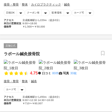
接骨・整骨
整体
カイロプラクティック
鍼灸
日祝OK
クーポン有
駐車場有
カード可
アクセス
京成船橋駅から220m （徒歩3分）
本日の営業状況
9:00〜18:00
価格帯
￥1,500〜￥50,000
店舗公式
ラポール鍼灸接骨院
4.75
口コミ
80件
写真
30枚
接骨・整骨
整体
鍼灸
カード可
アクセス
京成船橋駅から450m （徒歩6分）
本日の営業状況
9:00〜12:30 14:30〜16:00
価格帯
￥710〜￥60,007