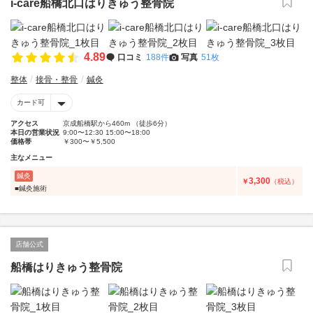
i-care船橋北口はりきゅう整骨院
4.89
口コミ
188件
写真
51枚
整体
接骨・整骨
鍼灸
カード可
アクセス
京成船橋駅から460m （徒歩6分）
本日の営業状況
9:00〜12:30 15:00〜18:00
価格帯
￥300〜￥5,500
主なメニュー
鍼灸
3,300
￥
（税込）
■鍼灸施術
店舗公式
船橋はりきゅう整骨院