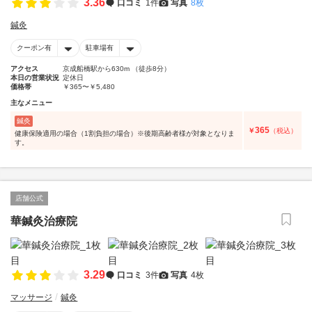
3.36
口コミ
1件
写真
8枚
鍼灸
クーポン有
駐車場有
アクセス
京成船橋駅から630m （徒歩8分）
本日の営業状況
定休日
価格帯
￥365〜￥5,480
主なメニュー
鍼灸
365
￥
（税込）
健康保険適用の場合（1割負担の場合）※後期高齢者様が対象となりま
す。
店舗公式
華鍼灸治療院
3.29
口コミ
3件
写真
4枚
マッサージ
鍼灸