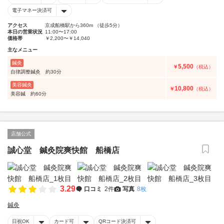
電子マネー決済可
アクセス
京成船橋駅から360m （徒歩5分）
本日の営業状況
11:00〜17:00
価格帯
￥2,200〜￥14,040
主なメニュー
鍼灸
5,500
￥
（税込）
自律調整鍼灸 約30分
美容鍼灸
10,800
￥
（税込）
美容鍼 約60分
店舗公式
誠心堂 鍼灸院爽快館 船橋店
3.29
口コミ
2件
写真
8枚
鍼灸
日祝OK
カード可
QRコード決済可