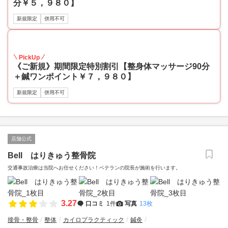
分￥５，９８０】
新規限定
併用不可
43
PickUp
《ご新規》期間限定特別割引【整身体マッサージ90分
＋鍼ワンポイント￥７，９８０】
新規限定
併用不可
店舗公式
Bell はりきゅう整骨院
交通事故治療は当院へお任せください！ベテランの院長が施術を行います。
3.27
口コミ
1件
写真
13枚
接骨・整骨
整体
カイロプラクティック
鍼灸