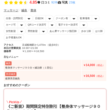
4.85
口コミ
92件
写真
23枚
マッサージ
鍼灸
整体
出張・訪問対応
日祝OK
クーポン有
駐車場有
カード可
QRコード決済可
電子マネー決済可
女性歓迎
男性歓迎
あん摩マッサージ指圧師
きゆう師
はり師
お子様連れOK
アクセス
京成船橋駅から470m （徒歩6分）
本日の営業状況
10:30〜21:00
価格帯
￥1,100〜￥16,500
主なメニュー
鍼灸
14,000
￥
（税込）
整身体マッサージ９０分＋鍼治療（１部位）
美容鍼灸
16,500
￥
（税込）
健康美容鍼灸
おすすめのクーポン
50
PickUp
《ご新規》期間限定特別割引【整身体マッサージ９０