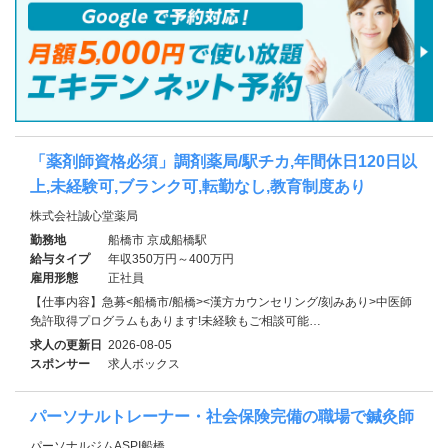
「薬剤師資格必須」調剤薬局/駅チカ,年間休日120日以
上,未経験可,ブランク可,転勤なし,教育制度あり
株式会社誠心堂薬局
勤務地
船橋市 京成船橋駅
給与タイプ
年収350万円～400万円
雇用形態
正社員
【仕事内容】急募<船橋市/船橋><漢方カウンセリング/刻みあり>中医師
免許取得プログラムもあります!未経験もご相談可能…
求人の更新日
2026-08-05
スポンサー
求人ボックス
パーソナルトレーナー・社会保険完備の職場で鍼灸師
パーソナルジムASPI船橋