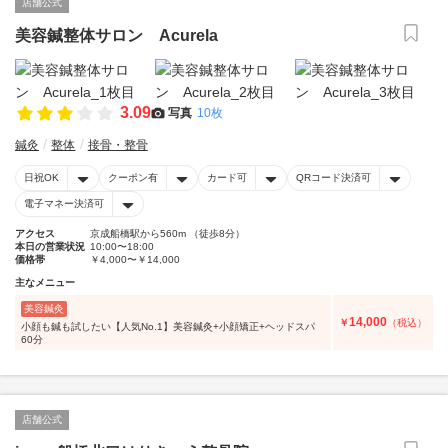
店舗公式
美容鍼整体サロン Acurela
3.09
写真
10枚
鍼灸
整体
接骨・整骨
日祝OK
クーポン有
カード可
QRコード決済可
電子マネー決済可
アクセス
京成船橋駅から560m （徒歩8分）
本日の営業状況
10:00〜18:00
価格帯
￥4,000〜￥14,000
主なメニュー
美容鍼灸
14,000
￥
（税込）
小顔も鍼も試したい【人気No.1】美容鍼灸+小顔矯正+ヘッドスパ
60分
店舗公式