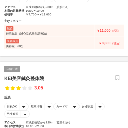
アクセス
京成船橋駅から230m （徒歩3分）
本日の営業状況
10:00〜19:00
価格帯
￥7,700〜￥11,000
主なメニュー
鍼灸
11,000
￥
（税込）
妊活鍼灸（誠心堂式三焦調整法)
美容鍼灸
8,800
￥
（税込）
美容鍼 60分
店舗公式
KEI美容鍼灸整体院
3.05
鍼灸
日祝OK
駐車場有
カード可
女性歓迎
男性歓迎
アクセス
京成船橋駅から820m （徒歩11分）
本日の営業状況
10:00〜21:00