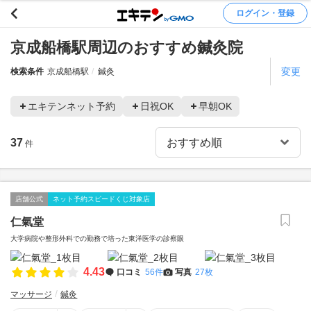
ログイン・登録
京成船橋駅周辺のおすすめ鍼灸院
変更
検索条件
京成船橋駅
鍼灸
エキテンネット予約
日祝OK
早朝OK
37
件
店舗公式
ネット予約スピードくじ対象店
仁氣堂
大学病院や整形外科での勤務で培った東洋医学の診察眼
4.43
口コミ
56件
写真
27枚
マッサージ
鍼灸