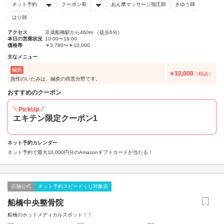
ネット予約
クーポン有
あん摩マッサージ指圧師
きゆう師
はり師
アクセス
京成船橋駅から460m （徒歩6分）
本日の営業状況
10:00〜18:00
価格帯
￥3,780〜￥10,000
主なメニュー
鍼灸
10,000
￥
（税込）
急性のいたみは、鍼灸の得意分野です。
おすすめのクーポン
PickUp
エキテン限定クーポン1
ネット予約カレンダー
ネット予約で最大10,000円分のAmazonギフトカードが当たる！
店舗公式
ネット予約スピードくじ対象店
船橋中央整骨院
船橋のホットメディカルスポット！！