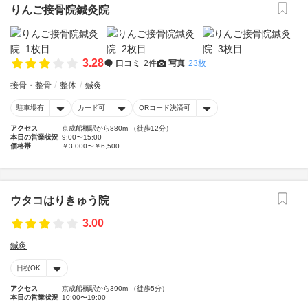
りんご接骨院鍼灸院
3.28
口コミ
2件
写真
23枚
接骨・整骨
整体
鍼灸
駐車場有
カード可
QRコード決済可
アクセス
京成船橋駅から880m （徒歩12分）
本日の営業状況
9:00〜15:00
価格帯
￥3,000〜￥6,500
ウタコはりきゅう院
3.00
鍼灸
日祝OK
アクセス
京成船橋駅から390m （徒歩5分）
本日の営業状況
10:00〜19:00