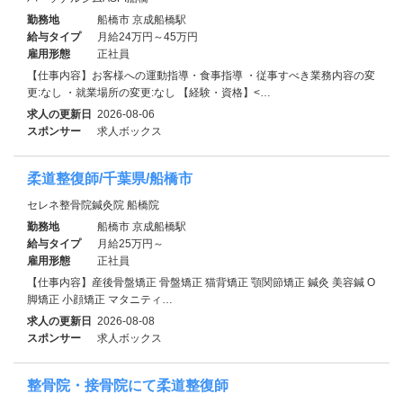
勤務地
船橋市 京成船橋駅
給与タイプ
月給24万円～45万円
雇用形態
正社員
【仕事内容】お客様への運動指導・食事指導 ・従事すべき業務内容の変
更:なし ・就業場所の変更:なし 【経験・資格】<…
求人の更新日
2026-08-06
スポンサー
求人ボックス
柔道整復師/千葉県/船橋市
セレネ整骨院鍼灸院 船橋院
勤務地
船橋市 京成船橋駅
給与タイプ
月給25万円～
雇用形態
正社員
【仕事内容】産後骨盤矯正 骨盤矯正 猫背矯正 顎関節矯正 鍼灸 美容鍼 O
脚矯正 小顔矯正 マタニティ…
求人の更新日
2026-08-08
スポンサー
求人ボックス
整骨院・接骨院にて柔道整復師