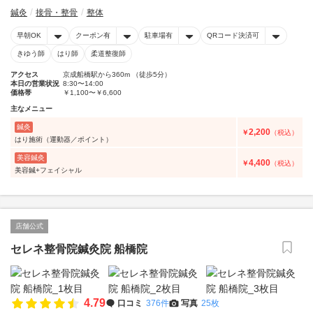
鍼灸
接骨・整骨
整体
早朝OK
クーポン有
駐車場有
QRコード決済可
きゆう師
はり師
柔道整復師
アクセス
京成船橋駅から360m （徒歩5分）
本日の営業状況
8:30〜14:00
価格帯
￥1,100〜￥6,600
主なメニュー
鍼灸
2,200
￥
（税込）
はり施術（運動器／ポイント）
美容鍼灸
4,400
￥
（税込）
美容鍼+フェイシャル
店舗公式
セレネ整骨院鍼灸院 船橋院
4.79
口コミ
376件
写真
25枚