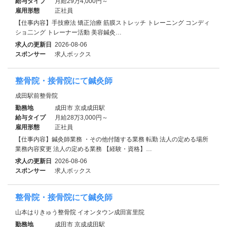
給与タイプ
月給29万4,000円～
雇用形態
正社員
【仕事内容】手技療法 矯正治療 筋膜ストレッチ トレーニング コンディ
ショ二ング トレーナー活動 美容鍼灸…
求人の更新日
2026-08-06
スポンサー
求人ボックス
整骨院・接骨院にて鍼灸師
成田駅前整骨院
勤務地
成田市 京成成田駅
給与タイプ
月給28万3,000円～
雇用形態
正社員
【仕事内容】鍼灸師業務 ・その他付随する業務 転勤 法人の定める場所
業務内容変更 法人の定める業務 【経験・資格】…
求人の更新日
2026-08-06
スポンサー
求人ボックス
整骨院・接骨院にて鍼灸師
山本はりきゅう整骨院 イオンタウン成田富里院
勤務地
成田市 京成成田駅