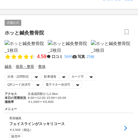
店舗公式
ホッと鍼灸整骨院
4.59
口コミ
56件
写真
25枚
鍼灸
接骨・整骨
整体
出張・訪問対応
駐車場有
カード可
QRコード決済可
電子マネー決済可
アクセス
京成成田駅から2.9km
本日の営業状況
9:00〜12:00 15:00〜20:00
価格帯
￥1,000〜￥6,600
メニュー
美容鍼灸
フェイスラインがスッキリコース
￥
3,500
（税込）
販売中