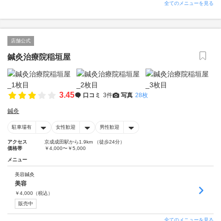
全てのメニューを見る
店舗公式
鍼灸治療院稲垣屋
3.45
口コミ
3件
写真
28枚
鍼灸
駐車場有
女性歓迎
男性歓迎
アクセス
京成成田駅から1.9km （徒歩24分）
価格帯
￥4,000〜￥5,000
メニュー
美容鍼灸
美容
￥
4,000
（税込）
販売中
全てのメニューを見る