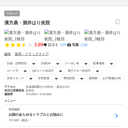
店舗公式
漢方鼎・酒井はり灸院
3.99
口コミ
10件
写真
11枚
鍼灸
薬局・ドラッグストア
出張・訪問対応
日祝OK
クーポン有
駐車場有
カード可
QRコード決済可
電子マネー決済可
女性スタッフ
女性歓迎
男性歓迎
薬剤師
お子様連れOK
アクセス
京成成田駅から850m （徒歩11分）
本日の営業状況
定休日
価格帯
￥3,000〜￥15,000
メニュー
美容鍼灸
お顔のあらゆるトラブルとお悩みに
￥
5,000
（税込）