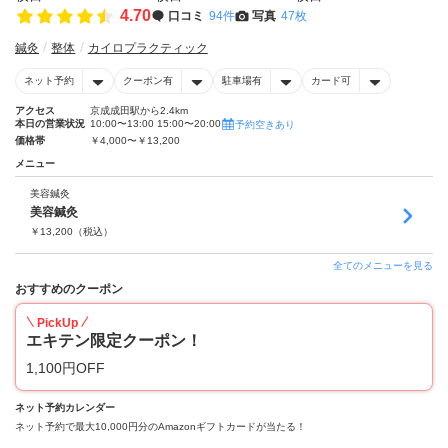
4.70
口コミ
94件
写真
47枚
鍼灸
整体
カイロプラクティック
ネット予約
クーポン有
駐車場有
カード可
アクセス
京成成田駅から2.4km
本日の営業状況
10:00〜13:00 15:00〜20:00
予約空きあり
価格帯
￥4,000〜￥13,200
メニュー
美容鍼灸
美容鍼灸
￥
13,200
（税込）
全てのメニューを見る
おすすめのクーポン
PickUp
エキテン限定クーポン！
1,100円OFF
ネット予約カレンダー
ネット予約で最大10,000円分のAmazonギフトカードが当たる！