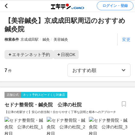
ログイン・登録
【美容鍼灸】京成成田駅周辺のおすすめ
鍼灸院
変更
検索条件
京成成田駅
鍼灸
美容鍼灸
エキテンネット予約
日祝OK
7
件
店舗公式
ネット予約スピードくじ対象店
セドナ整骨院・鍼灸院 公津の杜院
【公津の杜駅すぐ】安心の担当制！分かりやすく丁寧な説明と根本へのアプローチ