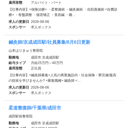
雇用形態
アルバイト・パート
【仕事内容】<保険治療> ・柔整施術 ・鍼灸施術 ・自賠責施術 <自費診
療> ・骨盤調整 ・猫背矯正 ・美容鍼 ・睡…
求人の更新日
2026-08-06
スポンサー
求人ボックス
鍼灸師/京成成田駅/社員募集/8月6日更新
山本はりきゅう整骨院
勤務地
成田市 京成成田駅
給与タイプ
月給25万円～40万円
雇用形態
正社員
【仕事内容】<鍼灸師募集>人気の商業施設内・社会保険・寮完備!最高
の技術を学びませんか? <募集職種> 鍼灸師 <…
求人の更新日
2026-08-06
スポンサー
求人ボックス
柔道整復師/千葉県/成田市
成田駅前整骨院
勤務地
成田市 京成成田駅