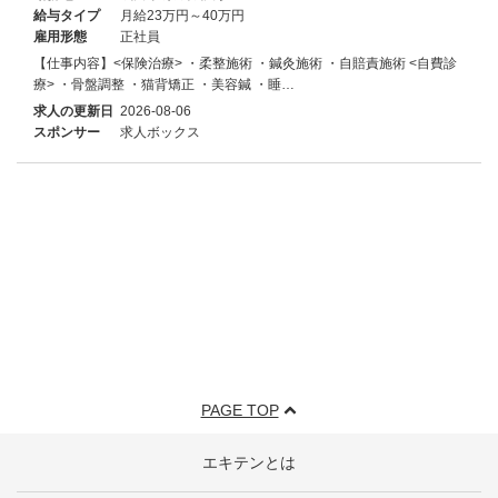
給与タイプ
月給23万円～40万円
雇用形態
正社員
【仕事内容】<保険治療> ・柔整施術 ・鍼灸施術 ・自賠責施術 <自費診
療> ・骨盤調整 ・猫背矯正 ・美容鍼 ・睡…
求人の更新日
2026-08-06
スポンサー
求人ボックス
PAGE TOP
エキテンとは