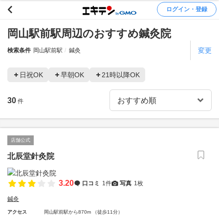
ログイン・登録
岡山駅前駅周辺のおすすめ鍼灸院
変更
検索条件
岡山駅前駅
鍼灸
日祝OK
早朝OK
21時以降OK
30
件
店舗公式
北辰堂針灸院
3.20
口コミ
1件
写真
1枚
鍼灸
アクセス
岡山駅前駅から870m （徒歩11分）