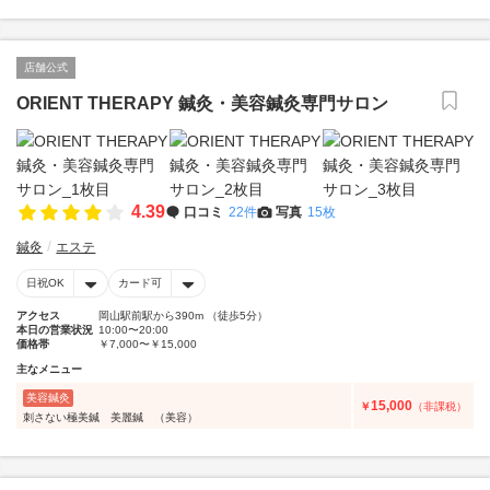
店舗公式
ORIENT THERAPY 鍼灸・美容鍼灸専門サロン
4.39
口コミ
22件
写真
15枚
鍼灸
エステ
日祝OK
カード可
アクセス
岡山駅前駅から390m （徒歩5分）
本日の営業状況
10:00〜20:00
価格帯
￥7,000〜￥15,000
主なメニュー
美容鍼灸
15,000
￥
（非課税）
刺さない極美鍼 美麗鍼 （美容）