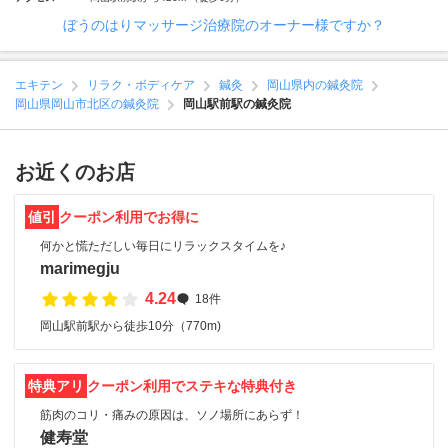
ぼうのはりマッサージ治療院のオーナー様ですか？
エキテン
リラク・ボディケア
鍼灸
岡山県内の鍼灸院
岡山県岡山市北区の鍼灸院
岡山駅前駅の鍼灸院
お近くのお店
値引
クーポン利用でお得に
何かと慌ただしい毎日にリラックスタイムを♪
marimegju
4.24
18件
岡山駅前駅から徒歩10分（770m)
特典アリ
クーポン利用でステキな特典付き
筋肉のコリ・痛みの原因は、ソノ場所にあらず！
健寿堂