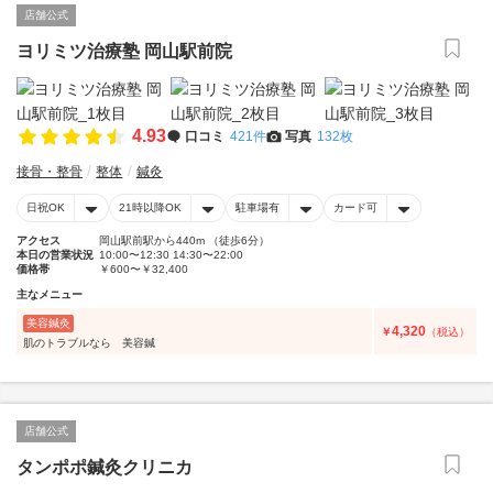
店舗公式
ヨリミツ治療塾 岡山駅前院
4.93
口コミ
421件
写真
132枚
接骨・整骨
整体
鍼灸
日祝OK
21時以降OK
駐車場有
カード可
アクセス
岡山駅前駅から440m （徒歩6分）
本日の営業状況
10:00〜12:30 14:30〜22:00
価格帯
￥600〜￥32,400
主なメニュー
美容鍼灸
4,320
￥
（税込）
肌のトラブルなら 美容鍼
店舗公式
タンポポ鍼灸クリニカ