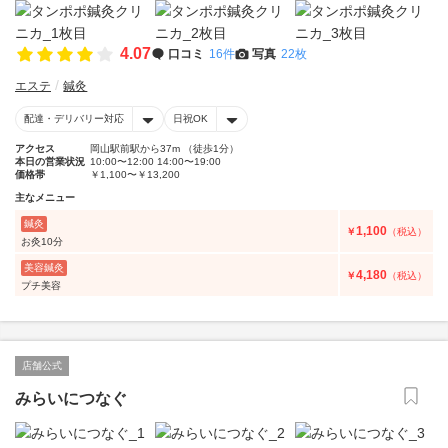
4.07
口コミ
16件
写真
22枚
エステ
鍼灸
配達・デリバリー対応
日祝OK
アクセス
岡山駅前駅から37m （徒歩1分）
本日の営業状況
10:00〜12:00 14:00〜19:00
価格帯
￥1,100〜￥13,200
主なメニュー
鍼灸
1,100
￥
（税込）
お灸10分
美容鍼灸
4,180
￥
（税込）
プチ美容
店舗公式
みらいにつなぐ