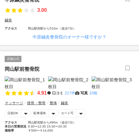
3.00
鍼灸
アクセス
岡山駅前駅から510m （徒歩7分）
中原鍼灸整骨院のオーナー様ですか？
店舗公式
岡山駅前整骨院
4.91
口コミ
217件
写真
10枚
マッサージ
接骨・整骨
整体
鍼灸
日祝OK
駐車場有
カード可
アクセス
岡山駅前駅から490m （徒歩7分）
本日の営業状況
9:30〜12:30 15:30〜20:30
価格帯
￥500〜￥14,000