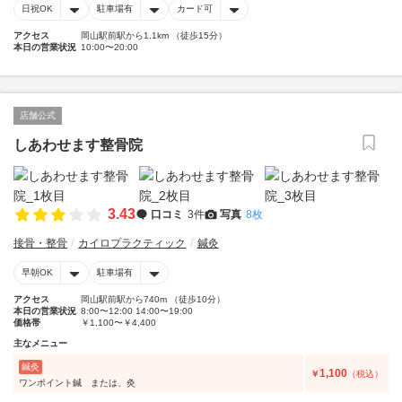
日祝OK
駐車場有
カード可
アクセス
岡山駅前駅から1.1km （徒歩15分）
本日の営業状況
10:00〜20:00
店舗公式
しあわせます整骨院
3.43
口コミ
3件
写真
8枚
接骨・整骨
カイロプラクティック
鍼灸
早朝OK
駐車場有
アクセス
岡山駅前駅から740m （徒歩10分）
本日の営業状況
8:00〜12:00 14:00〜19:00
価格帯
￥1,100〜￥4,400
主なメニュー
鍼灸
1,100
￥
（税込）
ワンポイント鍼 または、灸