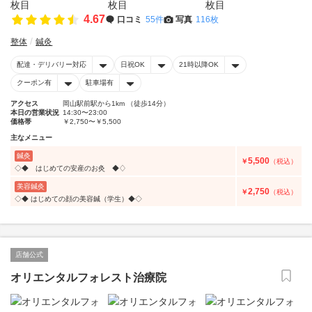
4.67
口コミ
55件
写真
116枚
整体
鍼灸
配達・デリバリー対応
日祝OK
21時以降OK
クーポン有
駐車場有
アクセス
岡山駅前駅から1km （徒歩14分）
本日の営業状況
14:30〜23:00
価格帯
￥2,750〜￥5,500
主なメニュー
鍼灸
5,500
￥
（税込）
◇◆ はじめての安産のお灸 ◆♢
美容鍼灸
2,750
￥
（税込）
◇◆ はじめての顔の美容鍼（学生）◆◇
店舗公式
オリエンタルフォレスト治療院