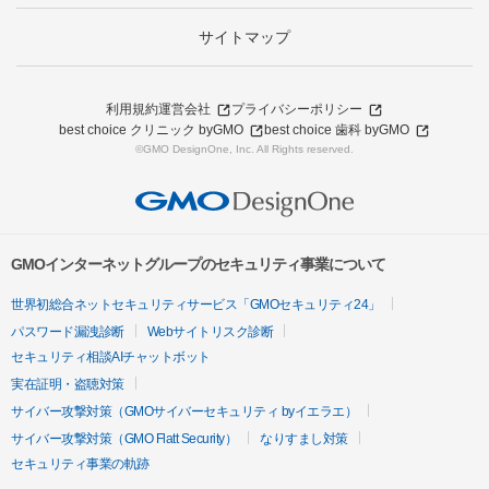
サイトマップ
利用規約
運営会社
プライバシーポリシー
best choice クリニック byGMO
best choice 歯科 byGMO
©GMO DesignOne, Inc. All Rights reserved.
GMOインターネットグループのセキュリティ事業について
世界初総合ネットセキュリティサービス「GMOセキュリティ24」
パスワード漏洩診断
Webサイトリスク診断
セキュリティ相談AIチャットボット
実在証明・盗聴対策
サイバー攻撃対策（GMOサイバーセキュリティ byイエラエ）
サイバー攻撃対策（GMO Flatt Security）
なりすまし対策
セキュリティ事業の軌跡