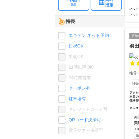
指定
8/9
ネット
ネット
特長
エキテン ネット予約
店舗
日祝OK
羽
早朝OK
21時以降OK
接骨
24時間営業
日祝
クーポン有
アクセ
本日の
駐車場有
価格帯
メニュ
クレジットカード可
美
QRコード決済可
美
￥
3
電子マネー決済可