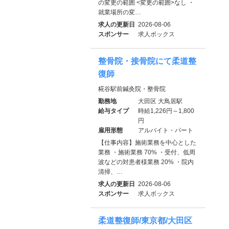
の変更の範囲 <変更の範囲>なし ・
就業場所の変…
求人の更新日
2026-08-06
スポンサー
求人ボックス
整骨院・接骨院にて柔道整
復師
糀谷駅前鍼灸院・整骨院
勤務地
大田区 大鳥居駅
給与タイプ
時給1,226円～1,800
円
雇用形態
アルバイト・パート
【仕事内容】施術業務を中心とした
業務 ・施術業務 70% ・受付、低周
波などの対患者様業務 20% ・院内
清掃、…
求人の更新日
2026-08-06
スポンサー
求人ボックス
柔道整復師/東京都/大田区