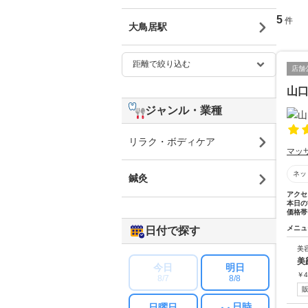
5
件
大鳥居駅
店舗
山
ジャンル・業種
リラク・ボディケア
マッ
ネッ
鍼灸
アクセ
本日の
価格帯
メニュ
日付で探す
美
美
今日
明日
￥
4
8/7
8/8
日時
日曜日