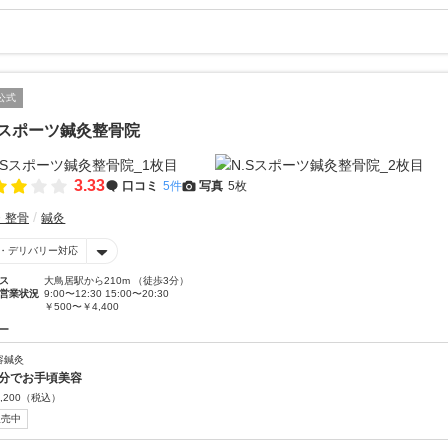
公式
Sスポーツ鍼灸整骨院
3.33
口コミ
5件
写真
5枚
・整骨
鍼灸
・デリバリー対応
ス
大鳥居駅から210m （徒歩3分）
営業状況
9:00〜12:30 15:00〜20:30
￥500〜￥4,400
ー
容鍼灸
0分でお手頃美容
,200
（税込）
販売中