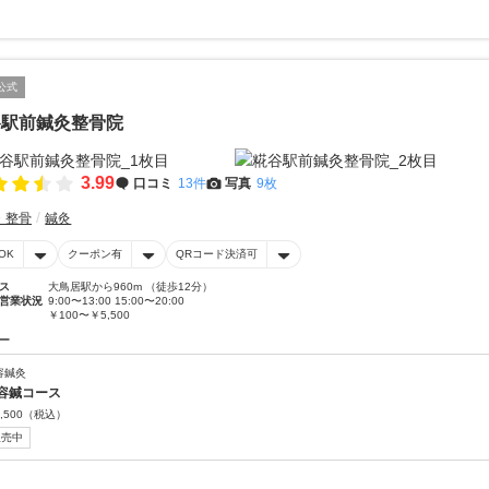
公式
谷駅前鍼灸整骨院
3.99
口コミ
13件
写真
9枚
・整骨
鍼灸
OK
クーポン有
QRコード決済可
ス
大鳥居駅から960m （徒歩12分）
営業状況
9:00〜13:00 15:00〜20:00
￥100〜￥5,500
ー
容鍼灸
容鍼コース
,500
（税込）
販売中