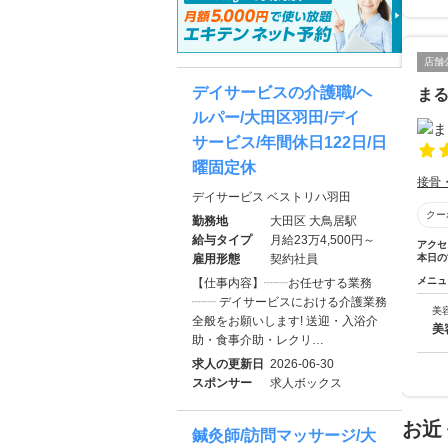
店舗
デイサービスの介護職/ヘ
ま
ルパー/大田区羽田/デイ
サービス/年間休日122日/日
曜固定休
接骨
デイサービス ベストリハ羽田
クー
勤務地
大田区 大鳥居駅
給与タイプ
月給23万4,500円～
アクセ
雇用形態
契約社員
本日の
メニュ
【仕事内容】┈┈お任せする業務
┈┈ デイサービスにおける介護業務
美
全般をお願いします! 送迎・入浴介
美
助・食事介助・レクリ…
求人の更新日
2026-06-30
スポンサー
求人ボックス
お近
鍼灸師/訪問マッサージ/大