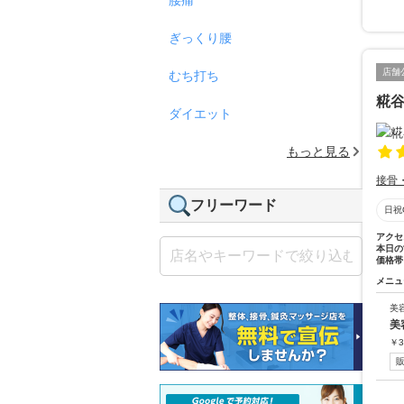
ぎっくり腰
店舗
むち打ち
糀
ダイエット
もっと見る
接骨
フリーワード
日祝
アクセ
本日の
価格帯
メニュ
美
美
￥
3