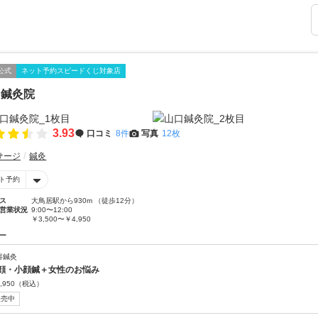
公式
ネット予約スピードくじ対象店
口鍼灸院
3.93
口コミ
8件
写真
12枚
サージ
鍼灸
ト予約
ス
大鳥居駅から930m （徒歩12分）
営業状況
9:00〜12:00
￥3,500〜￥4,950
ー
容鍼灸
顔・小顔鍼＋女性のお悩み
,950
（税込）
販売中