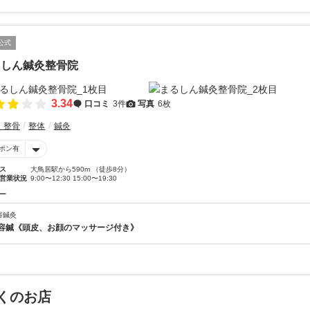
公式
るしん鍼灸整骨院
3.34
口コミ
3件
写真
6枚
・整骨
整体
鍼灸
ポン有
ス
大鳥居駅から590m （徒歩8分）
営業状況
9:00〜12:30 15:00〜19:30
ー
容鍼灸
容鍼《頭皮、お顔のマッサージ付き》
くのお店