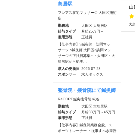
鳥居駅
山
フレアス在宅マッサージ 大田区施術
所
大鳥
勤務地
大田区 大鳥居駅
給与タイプ
月給25万円～
雇用形態
正社員
【仕事内容】\ 鍼灸師・訪問マッ
サージ <鍼灸師|大田区×訪問マッ
サージの正社員募集> ・大田区・大
鳥居駅から徒歩…
求人の更新日
2026-07-23
スポンサー
求人ボックス
整骨院・接骨院にて鍼灸師
ReCORE鍼灸接骨院 糀谷
勤務地
大田区 大鳥居駅
給与タイプ
月給33万円～45万円
雇用形態
正社員
【仕事内容】鍼灸師業務全般、ス
ポーツトレーナー ・従事すべき業務