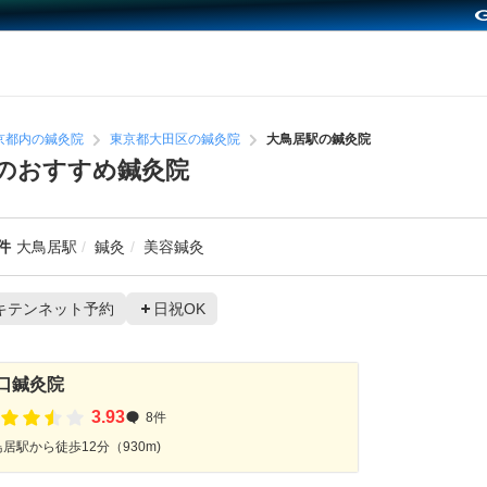
京都内の鍼灸院
東京都大田区の鍼灸院
大鳥居駅の鍼灸院
のおすすめ鍼灸院
件
大鳥居駅
鍼灸
美容鍼灸
キテンネット予約
日祝OK
口鍼灸院
3.93
8件
居駅から徒歩12分（930m)