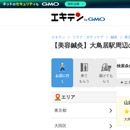
無料診断
エキテン
リラク・ボディケア
鍼灸
東
【美容鍼灸】大鳥居駅周辺
検索条
お店に行
来て
届けても
く
もらう
らう
エ
エリア
山
東京都
大鳥
大田区