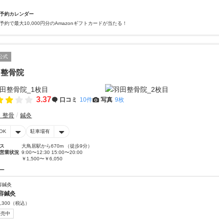
予約カレンダー
予約で最大10,000円分のAmazonギフトカードが当たる！
公式
田整骨院
3.37
口コミ
10件
写真
9枚
・整骨
鍼灸
OK
駐車場有
ス
大鳥居駅から670m （徒歩9分）
営業状況
9:00〜12:30 15:00〜20:00
￥1,500〜￥6,050
ー
容鍼灸
容鍼灸
,300
（税込）
販売中