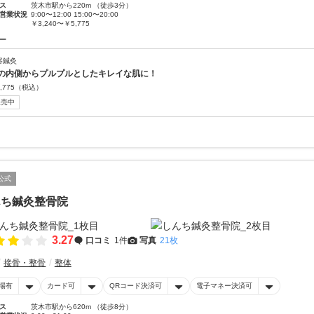
ス
茨木市駅から220m （徒歩3分）
営業状況
9:00〜12:00 15:00〜20:00
￥3,240〜￥5,775
ー
容鍼灸
の内側からプルプルとしたキレイな肌に！
,775
（税込）
販売中
公式
んち鍼灸整骨院
3.27
口コミ
1件
写真
21枚
接骨・整骨
整体
場有
カード可
QRコード決済可
電子マネー決済可
ス
茨木市駅から620m （徒歩8分）