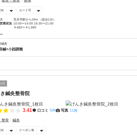
接骨・整骨
整体
OK
カード可
ス
茨木市駅から26m （徒歩1分）
営業状況
10:00〜14:00 16:30〜21:00
￥480〜￥1,880
ー
容鍼灸
容鍼×小顔調整
公式
んき鍼灸整骨院
3.41
口コミ
5件
写真
11枚
・整骨
鍼灸
OK
クーポン有