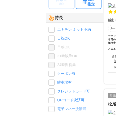
指定
8/9
特長
鍼灸
カー
エキテン ネット予約
アクセ
日祝OK
本日の
価格帯
早朝OK
メニュ
21時以降OK
美
【
24時間営業
クーポン有
駐車場有
クレジットカード可
店舗
QRコード決済可
松
電子マネー決済可