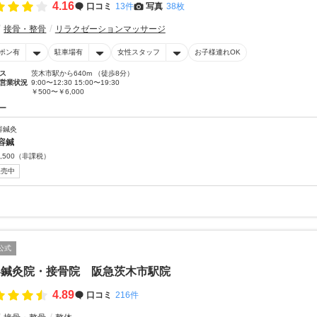
4.16
口コミ
13件
写真
38枚
接骨・整骨
リラクゼーションマッサージ
ポン有
駐車場有
女性スタッフ
お子様連れOK
ス
茨木市駅から640m （徒歩8分）
営業状況
9:00〜12:30 15:00〜19:30
￥500〜￥6,000
ー
容鍼灸
容鍼
,500
（非課税）
販売中
公式
い鍼灸院・接骨院 阪急茨木市駅院
4.89
口コミ
216件