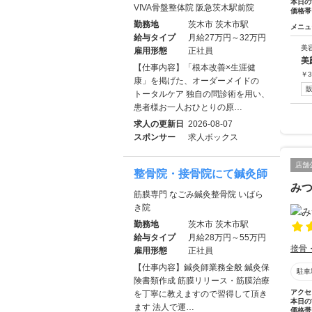
本日の
VIVA骨盤整体院 阪急茨木駅前院
価格帯
勤務地
茨木市 茨木市駅
メニュ
給与タイプ
月給27万円～32万円
美
雇用形態
正社員
美
【仕事内容】「根本改善×生涯健
￥
3
康」を掲げた、オーダーメイドの
トータルケア 独自の問診術を用い、
患者様お一人おひとりの原…
求人の更新日
2026-08-07
スポンサー
求人ボックス
店舗
整骨院・接骨院にて鍼灸師
みつ
筋膜専門 なごみ鍼灸整骨院 いばら
き院
勤務地
茨木市 茨木市駅
給与タイプ
月給28万円～55万円
接骨
雇用形態
正社員
【仕事内容】鍼灸師業務全般 鍼灸保
駐車
険書類作成 筋膜リリース・筋膜治療
アクセ
を丁寧に教えますので習得して頂き
本日の
ます 法人で運…
価格帯