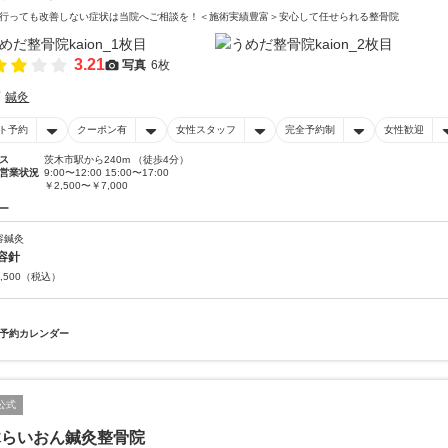
行っても改善しない症状は当院へご相談を！＜施術実績豊富＞安心して任せられる整骨院
3.21
写真
6枚
鍼灸
ト予約
クーポン有
女性スタッフ
完全予約制
女性歓迎
ス
茨木市駅から240m （徒歩4分）
営業状況
9:00〜12:00 15:00〜17:00
￥2,500〜￥7,000
ー
容鍼灸
容針
,500
（税込）
予約カレンダー
公式
木らいおん鍼灸整骨院