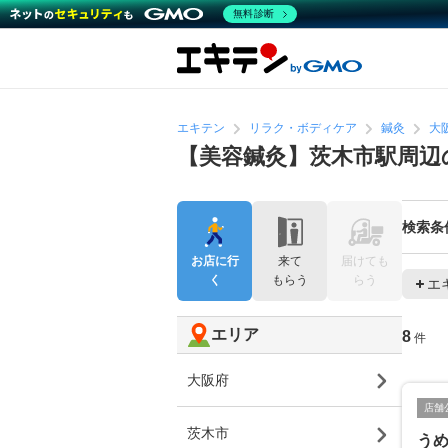
無料診断
エキテン
リラク・ボディケア
鍼灸
大
【美容鍼灸】茨木市駅周辺
検索条
お店に行
来て
届けても
く
もらう
らう
エ
エリア
8
件
大阪府
店舗
茨木市
うめ