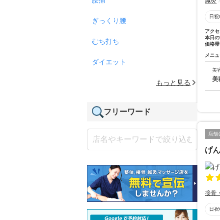
鍼灸
日祝
ぎっくり腰
アクセ
本日の
むち打ち
価格帯
メニュ
ダイエット
美
美
もっと見る
フリーワード
店舗
げ
接骨
日祝