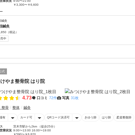
営業状況
9:00〜21:00
￥3,300〜￥6,600
ー
容鍼灸
顔鍼灸
,850
（税込）
販売中
公式
けやま整骨院 はり院
4.73
口コミ
72件
写真
31枚
・整骨
整体
鍼灸
場有
カード可
QRコード決済可
きゆう師
はり師
柔道整復師
ス
茨木市駅から2km （徒歩25分）
営業状況
9:00〜13:00 16:00〜19:00
￥590〜￥6,820