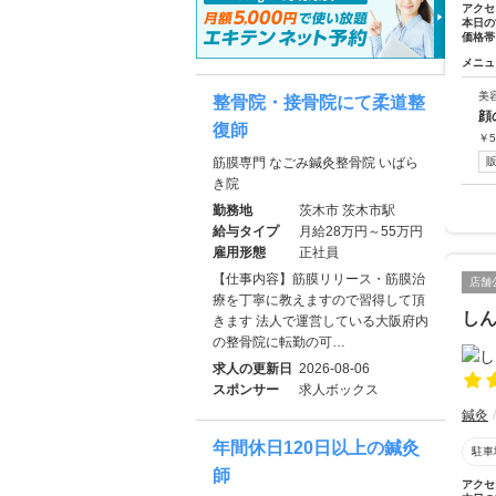
アクセ
本日の
価格帯
メニュ
美
整骨院・接骨院にて柔道整
顔
復師
￥
5
筋膜専門 なごみ鍼灸整骨院 いばら
き院
勤務地
茨木市 茨木市駅
給与タイプ
月給28万円～55万円
雇用形態
正社員
【仕事内容】筋膜リリース・筋膜治
店舗
療を丁寧に教えますので習得して頂
し
きます 法人で運営している大阪府内
の整骨院に転勤の可…
求人の更新日
2026-08-06
スポンサー
求人ボックス
鍼灸
年間休日120日以上の鍼灸
駐車
師
アクセ