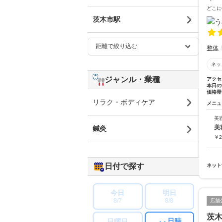
どこに
茨木市駅
整体
ネッ
ジャンル・業種
アクセ
本日の
価格帯
リラク・ボディケア
メニュ
美
美
鍼灸
￥
2
日付で探す
ネット
今日
明日
8/7
8/8
店舗
茨
日時
日曜日