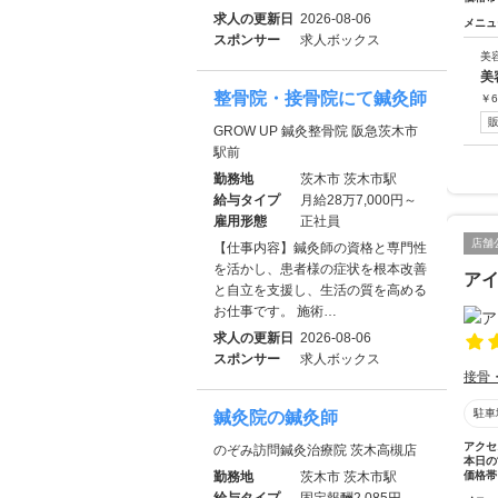
求人の更新日
2026-08-06
メニュ
スポンサー
求人ボックス
美
美
整骨院・接骨院にて鍼灸師
￥
6
GROW UP 鍼灸整骨院 阪急茨木市
駅前
勤務地
茨木市 茨木市駅
給与タイプ
月給28万7,000円～
雇用形態
正社員
店舗
【仕事内容】鍼灸師の資格と専門性
を活かし、患者様の症状を根本改善
ア
と自立を支援し、生活の質を高める
お仕事です。 施術…
求人の更新日
2026-08-06
スポンサー
求人ボックス
接骨
駐車
鍼灸院の鍼灸師
アクセ
のぞみ訪問鍼灸治療院 茨木高槻店
本日の
勤務地
茨木市 茨木市駅
価格帯
給与タイプ
固定報酬2,085円