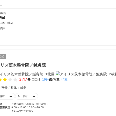
ー
容鍼灸
容鍼
,820
（税込）
販売中
公式
イリス茨木整骨院／鍼灸院
3.47
口コミ
19件
写真
44枚
・整骨
整体
鍼灸
場有
カード可
ス
茨木市駅から130m （徒歩2分）
営業状況
9:00〜13:00 16:00〜20:00
￥1,100〜￥9,900