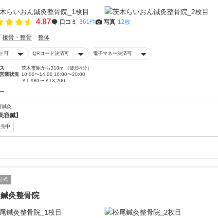
4.87
口コミ
361件
写真
12枚
接骨・整骨
整体
ド可
QRコード決済可
電子マネー決済可
ス
茨木市駅から310m （徒歩4分）
営業状況
10:00〜14:00 16:00〜20:00
￥1,980〜￥13,200
ー
容鍼灸
美容鍼】
販売中
公式
尾鍼灸整骨院