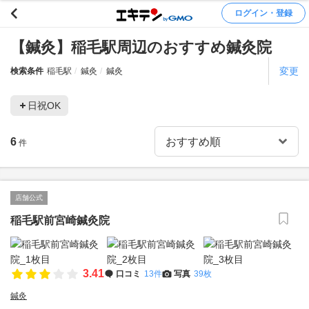
ログイン・登録
【鍼灸】稲毛駅周辺のおすすめ鍼灸院
変更
検索条件
稲毛駅
鍼灸
鍼灸
日祝OK
6
件
店舗公式
稲毛駅前宮崎鍼灸院
3.41
口コミ
13件
写真
39枚
鍼灸