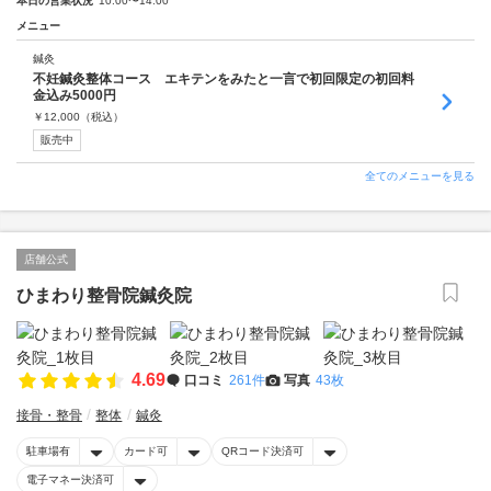
本日の営業状況
10:00〜14:00
メニュー
鍼灸
不妊鍼灸整体コース エキテンをみたと一言で初回限定の初回料
金込み5000円
￥
12,000
（税込）
販売中
全てのメニューを見る
店舗公式
ひまわり整骨院鍼灸院
4.69
口コミ
261件
写真
43枚
接骨・整骨
整体
鍼灸
駐車場有
カード可
QRコード決済可
電子マネー決済可