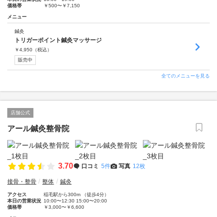
価格帯
￥500〜￥7,150
メニュー
鍼灸
トリガーポイント鍼灸マッサージ
￥
4,950
（税込）
販売中
全てのメニューを見る
店舗公式
アール鍼灸整骨院
3.70
口コミ
5件
写真
12枚
接骨・整骨
整体
鍼灸
アクセス
稲毛駅から300m （徒歩4分）
本日の営業状況
10:00〜12:30 15:00〜20:00
価格帯
￥3,000〜￥6,600