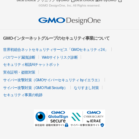
best choice クリニック byGMO
best choice 歯科 byGMO
©GMO DesignOne, Inc. All Rights reserved.
GMOインターネットグループのセキュリティ事業について
世界初総合ネットセキュリティサービス「GMOセキュリティ24」
パスワード漏洩診断
Webサイトリスク診断
セキュリティ相談AIチャットボット
実在証明・盗聴対策
サイバー攻撃対策（GMOサイバーセキュリティ byイエラエ）
サイバー攻撃対策（GMO Flatt Security）
なりすまし対策
セキュリティ事業の軌跡