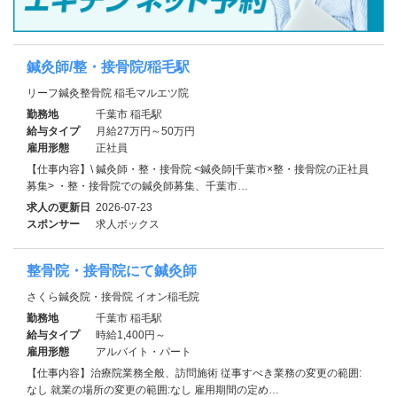
鍼灸師/整・接骨院/稲毛駅
リーフ鍼灸整骨院 稲毛マルエツ院
勤務地
千葉市 稲毛駅
給与タイプ
月給27万円～50万円
雇用形態
正社員
【仕事内容】\ 鍼灸師・整・接骨院 <鍼灸師|千葉市×整・接骨院の正社員
募集> ・整・接骨院での鍼灸師募集、千葉市…
求人の更新日
2026-07-23
スポンサー
求人ボックス
整骨院・接骨院にて鍼灸師
さくら鍼灸院・接骨院 イオン稲毛院
勤務地
千葉市 稲毛駅
給与タイプ
時給1,400円～
雇用形態
アルバイト・パート
【仕事内容】治療院業務全般、訪問施術 従事すべき業務の変更の範囲:
なし 就業の場所の変更の範囲:なし 雇用期間の定め…