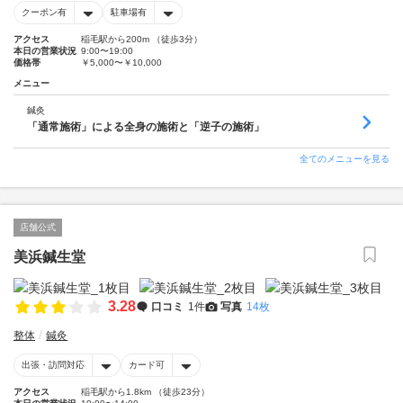
クーポン有
駐車場有
アクセス
稲毛駅から200m （徒歩3分）
本日の営業状況
9:00〜19:00
価格帯
￥5,000〜￥10,000
メニュー
鍼灸
「通常施術」による全身の施術と「逆子の施術」
全てのメニューを見る
店舗公式
美浜鍼生堂
3.28
口コミ
1件
写真
14枚
整体
鍼灸
出張・訪問対応
カード可
アクセス
稲毛駅から1.8km （徒歩23分）