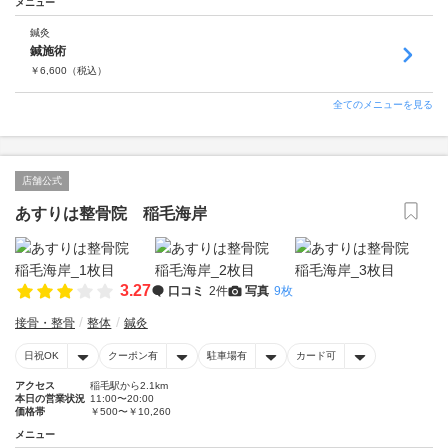
メニュー
鍼灸
鍼施術
￥
6,600
（税込）
全てのメニューを見る
店舗公式
あすりは整骨院 稲毛海岸
3.27
口コミ
2件
写真
9枚
接骨・整骨
整体
鍼灸
日祝OK
クーポン有
駐車場有
カード可
アクセス
稲毛駅から2.1km
本日の営業状況
11:00〜20:00
価格帯
￥500〜￥10,260
メニュー