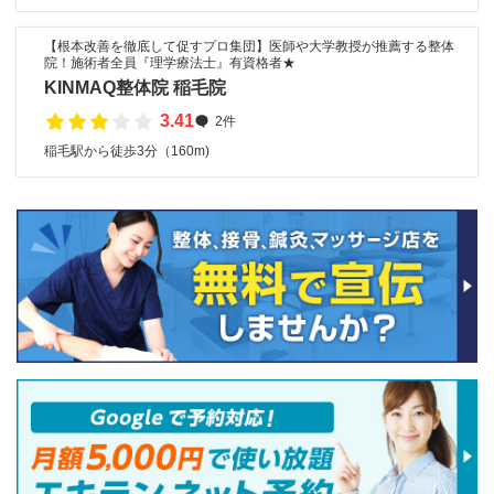
【根本改善を徹底して促すプロ集団】医師や大学教授が推薦する整体
院！施術者全員『理学療法士』有資格者★
KINMAQ整体院 稲毛院
3.41
2件
稲毛駅から徒歩3分（160m)