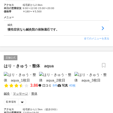
アクセス
稲毛駅から2.9km
本日の営業状況
9:00〜12:00 15:00〜20:00
価格帯
￥180〜￥5,500
メニュー
鍼灸
慢性症状なら鍼灸院の保険適応です。
全てのメニューを見る
店舗公式
はり・きゅう・整体 aqua
3.86
口コミ
8件
写真
40枚
鍼灸
マッサージ
整体
駐車場有
アクセス
稲毛駅から1.5km （徒歩19分）
本日の営業状況
13:00〜19:00