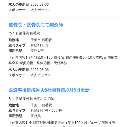
求人の更新日
2026-08-06
スポンサー
求人ボックス
整骨院・接骨院にて鍼灸師
つくも整骨院 稲毛院
勤務地
千葉市 稲毛駅
給与タイプ
月給41万円
雇用形態
業務委託
【仕事内容】施術数10～15人前後/日 鍼の施術数5～10人前後/日 施術業
務全般:鍼灸施術、整体施術、受付業務、…
求人の更新日
2026-08-06
スポンサー
求人ボックス
柔道整復師/稲毛駅/社員募集/8月6日更新
リーフ整骨院 稲毛マルエツ院
勤務地
千葉市 稲毛駅
給与タイプ
月給27万円～60万円
雇用形態
正社員
【仕事内容】全19院展開/他事業含め従業員100名超グループ 管理柔整