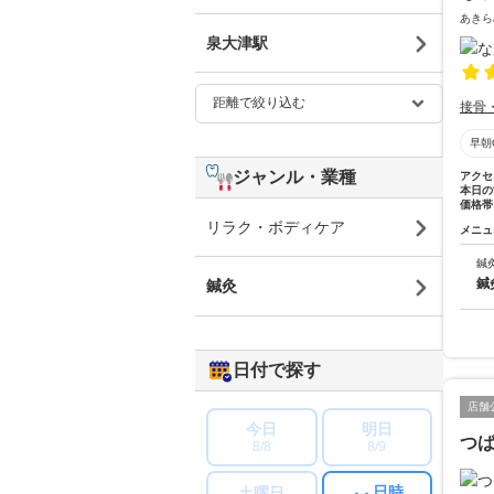
あきら
泉大津駅
接骨
早朝
ジャンル・業種
アクセ
本日の
価格帯
リラク・ボディケア
メニュ
鍼
鍼
鍼灸
日付で探す
店舗
今日
明日
つ
8/8
8/9
日時
土曜日