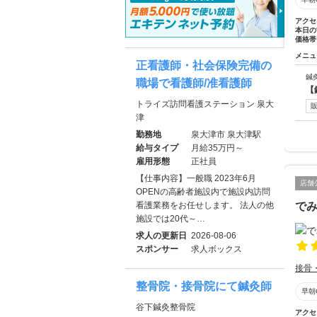
アクセ
本日の
価格帯
メニュ
正看護師・社会保険完備の
鍼
職場で看護師/准看護師
【
トライズ訪問看護ステーション 泉大
津
勤務地
泉大津市 泉大津駅
給与タイプ
月給35万円～
雇用形態
正社員
【仕事内容】一般職 2023年6月
店舗
OPENの高齢者施設内で施設内訪問
看護業務をお任せします。 法人の他
で
施設では20代～…
求人の更新日
2026-08-06
スポンサー
求人ボックス
接骨
整骨院・接骨院にて鍼灸師
早朝
谷下鍼灸整骨院
アクセ