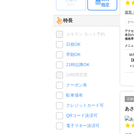
指定
8/15
接骨
特長
クー
アクセ
エキテン ネット予約
本日の
価格帯
日祝OK
メニュ
早朝OK
鍼
【
21時以降OK
￥
2
24時間営業
クーポン有
駐車場有
店舗
クレジットカード可
あ
QRコード決済可
電子マネー決済可